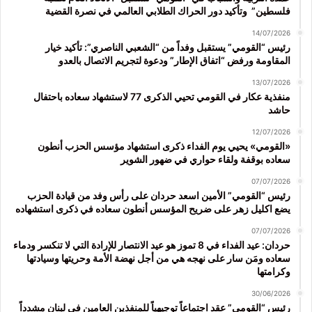
فلسطين” وتأكيد دور الحراك الطلابي العالمي في نصرة القضية
14/07/2026
رئيس “القومي” يستقبل وفداً من “الشعبي الناصري”: تأكيد خيار
المقاومة ورفض “اتفاق الإطار” ودعوة لتجريم الاتصال بالعدو
13/07/2026
منفذية عكار في القومي تحيي الذكرى 77 لاستشهاد سعاده باحتفال
حاشد
12/07/2026
«القومي» يحيي يوم الفداء ذكرى استشهاد مؤسس الحزب أنطون
سعاده بوقفة ولقاء حواري في ضهور الشوير
07/07/2026
رئيس “القومي” الأمين اسعد حردان على رأس وفد من قيادة الحزب
يضع اكليل زهر على ضريح المؤسس أنطون سعاده في ذكرى استشهاده
07/07/2026
حردان: عيد الفداء في 8 تموز هو عيد الانتصار للإرادة التي لا تنكسر ودماء
سعاده ومَن سار على نهجه هي من أجل نهضة الأمة وحريتها وسيادتها
وكرامتها
30/06/2026
رئيس “القومي” عقد اجتماعاً توجيهياً للمنفذين العامين في لبنان مشدداً