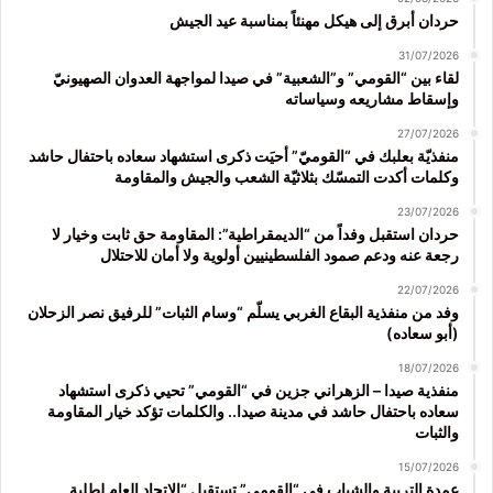
حردان أبرق إلى هيكل مهنئاً بمناسبة عيد الجيش
31/07/2026
لقاء بين “القومي” و”الشعبية” في صيدا لمواجهة العدوان الصهيونيّ
وإسقاط مشاريعه وسياساته
27/07/2026
منفذيّة بعلبك في “القوميّ” أحيَت ذكرى استشهاد سعاده باحتفال حاشد
وكلمات أكدت التمسّك بثلاثيّة الشعب والجيش والمقاومة
23/07/2026
حردان استقبل وفداً من “الديمقراطية”: المقاومة حق ثابت وخيار لا
رجعة عنه ودعم صمود الفلسطينيين أولوية ولا أمان للاحتلال
22/07/2026
وفد من منفذية البقاع الغربي يسلّم “وسام الثبات” للرفيق نصر الزحلان
(أبو سعاده)
18/07/2026
منفذية صيدا – الزهراني جزين في “القومي” تحيي ذكرى استشهاد
سعاده باحتفال حاشد في مدينة صيدا.. والكلمات تؤكد خيار المقاومة
والثبات
15/07/2026
عمدة التربية والشباب في “القومي” تستقبل “الاتحاد العام لطلبة