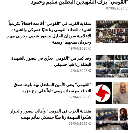
“القومي” يزف الشهيدين البطلين سليم وحمود
07/06/2026
منفذية الغرب في “القومي” أقامت احتفالاً تكريمياً
لشهيدة العطاء القومي رنا شيّا حسيكي وللشهيدة
الإعلامية سوزان الخليل بحضور شعبي وحزبي مهيب
وحردان يمنحهما أوسمة
19/04/2026
وفد كبير من “القومي” يعزّي في بيصور بالشهيدة
البطلة رنا شيا حسيكي
12/04/2026
“القومي” ينعى الأمين المناضل نبيه بلوط:صدق
التعاقد مع سعاده وبقي ثابتاً على نهج حزبه
12/04/2026
منفذية الغرب في القومي” وأهالي بيصور والجوار
شيّعوا الشهيدة رنا شيّا حسيكي بمأتم مهيب
09/04/2026