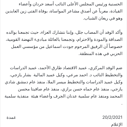
الحسنية ورئيس المجلس الأعلى النائب أسعد حردان وأعضاء
القيادة، معرباً عن أصدق مشاعر المواساة، بوفاة الفتى زين العابدين
وهو في ريعان الشباب.
وأكد الوفد أن المصاب جلل، وإننا نتشارك العزاء، حيث تجمعنا بوالده
الصداقة والمودة والاحترام، وتجمعنا بالعائلة مبادىء النهضة القومية،
خصوصاً أن الرفيق المرحوم جودت اسماعيل من مؤسسي العمل
الحزبي في هذه المنطقة.
ضم الوفد المركزي، عميد الاقتصاد طارق الأحمد، عميد الدراسات
والتخطيط النائب د. احمد مرعي، وكيل عميد المالية بشار يازجي،
وكيل عميد الدراسات والتخطيط ميسر الملا، منفذ عام دمشق شادي
يازجي، منفذ عام حماه حسن برازي، منفذ عام صافيتا محسن
المحمد ومنفذ عام سلمية عدنان الجرف وأعضاء هيئة منفذية سلمية
.
20/2/2021 عمدة
الإعلام