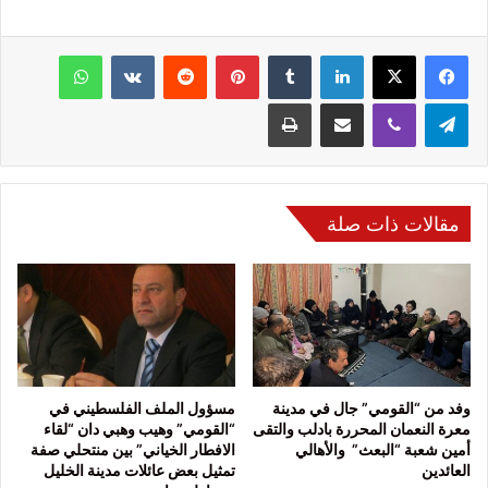
فيسبوك
‫X
لينكدإن
‏Tumblr
بينتيريست
‏Reddit
‏VKontakte
واتساب
تيلقرام
ڤايبر
مشاركة عبر البريد
طباعة
مقالات ذات صلة
وفد من “القومي” جال في مدينة
مسؤول الملف الفلسطيني في
معرة النعمان المحررة بادلب والتقى
“القومي” وهيب وهبي دان “لقاء
أمين شعبة “البعث” والأهالي
الافطار الخياني” بين منتحلي صفة
العائدين
تمثيل بعض عائلات مدينة الخليل