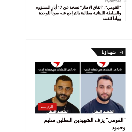
27/06/2026
“القومي”: “اتفاق الاطار” نسخة عن 17 أيار المشؤوم
والسلطة اللبنانية مطالبة بالتراجع عنه صوناً للوحدة
ووأداً للفتنة
شهداؤنا
الرئيسة
“القومي” يزف الشهيدين البطلين سليم
وحمود