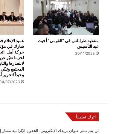
منفذية طرابلس في “القومي” أحيت
عميد الإعلام 
عيد التأسيس
شارك في مؤتمر
حركة أمل: اتج
30/11/2023
لحزبنا تعبّر ع
لانتصارها والث
المجتمع وتبنّي 
وحيداً لتحرير أ
04/07/2023
اترك تعليقاً
لن يتم نشر عنوان بريدك الإلكتروني.
الحقول الإلزامية مشار إل