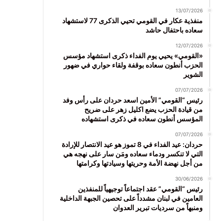
13/07/2026
منفذية عكار في القومي تحيي الذكرى 77 لاستشهاد
سعاده باحتفال حاشد
12/07/2026
«القومي» يحيي يوم الفداء ذكرى استشهاد مؤسس
الحزب أنطون سعاده بوقفة ولقاء حواري في ضهور
الشوير
07/07/2026
رئيس “القومي” الأمين اسعد حردان على رأس وفد
من قيادة الحزب يضع اكليل زهر على ضريح
المؤسس أنطون سعاده في ذكرى استشهاده
07/07/2026
حردان: عيد الفداء في 8 تموز هو عيد الانتصار للإرادة
التي لا تنكسر ودماء سعاده ومَن سار على نهجه هي
من أجل نهضة الأمة وحريتها وسيادتها وكرامتها
30/06/2026
رئيس “القومي” عقد اجتماعاً توجيهياً للمنفذين
العامين في لبنان مشدداً على تحصين الجبهة الداخلية
ومنبهاً من سرديات تبرير العدوان