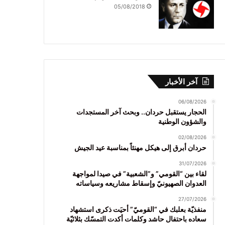
05/08/2018
آخر الأخبار
06/08/2026
الحجار يستقبل حردان.. وبحث آخر المستجدات
والشؤون الوطنية
02/08/2026
حردان أبرق إلى هيكل مهنئاً بمناسبة عيد الجيش
31/07/2026
لقاء بين “القومي” و”الشعبية” في صيدا لمواجهة
العدوان الصهيونيّ وإسقاط مشاريعه وسياساته
27/07/2026
منفذيّة بعلبك في “القوميّ” أحيَت ذكرى استشهاد
سعاده باحتفال حاشد وكلمات أكدت التمسّك بثلاثيّة