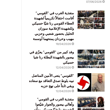
07/06/2026
منفذية الغرب في “القومي”
أقامت احتفالاً تكريمياً لشهيدة
العطاء القومي رنا شيّا حسيكي
وللشهيدة الإعلامية سوزان
الخليل بحضور شعبي وحزبي
مهيب وحردان يمنحهما أوسمة
19/04/2026
وفد كبير من “القومي” يعزّي في
بيصور بالشهيدة البطلة رنا شيا
حسيكي
12/04/2026
“القومي” ينعى الأمين المناضل
نبيه بلوط:صدق التعاقد مع سعاده
وبقي ثابتاً على نهج حزبه
12/04/2026
منفذية الغرب في القومي”
وأهالي بيصور والجوار شيّعوا
الشهيدة رنا شيّا حسيكي بمأتم