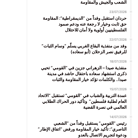
الشعب والجيش والمقاومة
23/07/2026
حردان استقبل وفداً من “الديمقراطية”: المقاومة
حق ثابت وخيار لا رجعة عنه ودعم صمود
الفلسطينيين أولوية ولا أمان للاحتلال
22/07/2026
وفد من منفذية البقاع الغربي يسلّم “وسام الثبات”
للرفيق نصر الزحلان (أبو سعاده)
18/07/2026
منفذية صيدا – الزهراني جزين في “القومي” تحيي
ذكرى استشهاد سعاده باحتفال حاشد في مدينة
صيدا.. والكلمات تؤكد خيار المقاومة والثبات
15/07/2026
عمدة التربية والشباب في “القومي” تستقبل “الاتحاد
العام لطلبة فلسطين” وتأكيد دور الحراك الطلابي
العالمي في نصرة القضية
14/07/2026
رئيس “القومي” يستقبل وفداً من “الشعبي
الناصري”: تأكيد خيار المقاومة ورفض “اتفاق الإطار”
ودعوة لتجريم الاتصال بالعدو