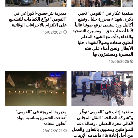
منفذية عكار في “القومي” تحيي
مديرية بئر حسن-الاوزاعي في
ذكرى شهداء مجزرة حلبا.. وتضع
“القومي” توزّع الكمامات للتشجيع
أكاليل ورد سنبقى نرفع صوتنا عالياً
على الالتزام بالاجراءات الوقائية
لأننا أصحاب حق… ومسيرة التضحية
15/02/2021
والفداء بدأت مع الشهيد المعلم
أنطون سعاده وصولاً لشهداء حلبا
الأبطال ونحن أمناء على هذه
المسيرة ومستمرّون بها
10/05/2025
منفذية إدلب في “القومي: توفّر
مديرية المريجة في “القومي”
و”شركة الصالحة” النقل المجاني
أضاءت الشموع بمناسبة مولد
لأهالي معرة النعمان.. رسالة دعم
أنطون سعاده
للمواطنين ومعنيون بالتعاون والعمل
28/02/2021
من أجل إعادة بناء ما هدمه الإرهاب