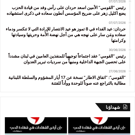
07/07/2026
رئيس “القومي” الأمين اسعد حردان على رأس وفد من قيادة الحزب
يضع اكليل زهر على ضريح المؤسس أنطون سعاده في ذكرى استشهاده
07/07/2026
حردان: عيد الفداء في 8 تموز هو عيد الانتصار للإرادة التي لا تنكسر ودماء
سعاده ومَن سار على نهجه هي من أجل نهضة الأمة وحريتها وسيادتها
وكرامتها
30/06/2026
رئيس “القومي” عقد اجتماعاً توجيهياً للمنفذين العامين في لبنان مشدداً
على تحصين الجبهة الداخلية ومنبهاً من سرديات تبرير العدوان
27/06/2026
“القومي”: “اتفاق الاطار” نسخة عن 17 أيار المشؤوم والسلطة اللبنانية
مطالبة بالتراجع عنه صوناً للوحدة ووأداً للفتنة
شهداؤنا