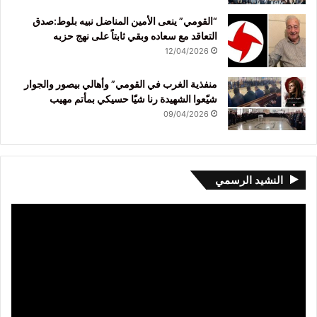
“القومي” ينعى الأمين المناضل نبيه بلوط:صدق
التعاقد مع سعاده وبقي ثابتاً على نهج حزبه
12/04/2026
منفذية الغرب في القومي” وأهالي بيصور والجوار
شيّعوا الشهيدة رنا شيّا حسيكي بمأتم مهيب
09/04/2026
النشيد الرسمي
مشغل
الفيديو