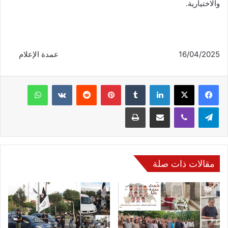
والاختيارية.
16/04/2025 عمدة الإعلام
فيسبوك
‫X
لينكدإن
‏Tumblr
بينتيريست
‏Reddit
‏VKontakte
واتساب
تيلقرام
ڤايبر
مشاركة عبر البريد
طباعة
مقالات ذات صلة