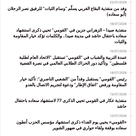
22/07/2026
وفد من منفذية البقاع الغربي يسلّم “وسام الثبات” للرفيق نصر الزحلان
(أبو سعاده)
18/07/2026
منفذية صيدا – الزهراني جزين في “القومي” تحيي ذكرى استشهاد
سعاده باحتفال حاشد في مدينة صيدا.. والكلمات تؤكد خيار المقاومة
والثبات
15/07/2026
عمدة التربية والشباب في “القومي” تستقبل “الاتحاد العام لطلبة
فلسطين” وتأكيد دور الحراك الطلابي العالمي في نصرة القضية
14/07/2026
رئيس “القومي” يستقبل وفداً من “الشعبي الناصري”: تأكيد خيار
المقاومة ورفض “اتفاق الإطار” ودعوة لتجريم الاتصال بالعدو
13/07/2026
منفذية عكار في القومي تحيي الذكرى 77 لاستشهاد سعاده باحتفال
حاشد
12/07/2026
«القومي» يحيي يوم الفداء ذكرى استشهاد مؤسس الحزب أنطون
سعاده بوقفة ولقاء حواري في ضهور الشوير