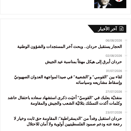
آخر الأخبار
06/08/2026
الحجار يستقبل حردان.. وبحث آخر المستجدات والشؤون الوطنية
02/08/2026
حردان أبرق إلى هيكل مهنئاً بمناسبة عيد الجيش
31/07/2026
لقاء بين “القومي” و”الشعبية” في صيدا لمواجهة العدوان الصهيونيّ
وإسقاط مشاريعه وسياساته
27/07/2026
منفذيّة بعلبك في “القوميّ” أحيَت ذكرى استشهاد سعاده باحتفال حاشد
وكلمات أكدت التمسّك بثلاثيّة الشعب والجيش والمقاومة
23/07/2026
حردان استقبل وفداً من “الديمقراطية”: المقاومة حق ثابت وخيار لا
رجعة عنه ودعم صمود الفلسطينيين أولوية ولا أمان للاحتلال