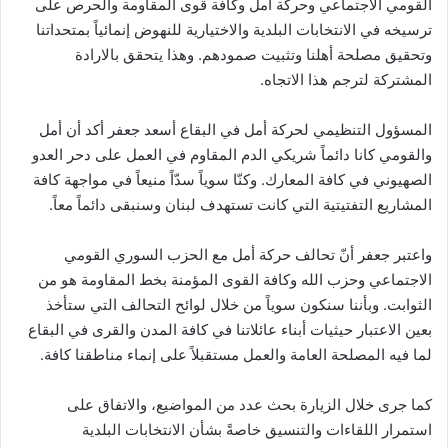
القومي الاجتماعي وحركة أمل وكافة قوى المقاومة والحرص على
ترسيخه في الانتخابات البلدية والاختيارية للنهوض إنمائياً بمتحداتنا
وتحقيق مصلحة أھلنا وتثبيت صمودهم. وهذا يتحقق بالارادة
المشتركة لترجم هذا الاتجاه.
المسؤول التنظيمي لحركة أمل في البقاع أسعد جعفر أكد أن أمل
والقومي كانا دائماً شريكي الدم المقاوم في العمل على دحر العدو
الصهيوني في كافة المعارك. وكنّا سوياً سدّاً منيعاً في مواجهة كافة
المشاريع التفتيتية التي كانت تستهدف لبنان وسنبقى دائماً معاً.
واعتبر جعفر أنّ تحالف حركة أمل مع الحزب السوري القومي
الاجتماعي وحزب الله وكافة القوى المؤمنة بخط المقاومة ھو من
الثوابت. وبأننا سنكون سوياً من خلال لوائح التحالف التي ستأخذ
بعين الاعتبار حيثيات أبناء عائلاتنا في كافة المدن والقرى في البقاع
لما فيه المصلحة العامة والعمل مستقبلاً على إنماء مناطقنا كافة.
كما جرى خلال الزيارة بحث عدد من المواضيع، والاتفاق على
استمرار اللقاءات والتنسيق خاصةً بشأن الانتخابات البلدية