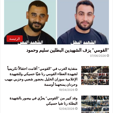
الرئيسة
“القومي” يزف الشهيدين البطلين سليم وحمود
07/06/2026
منفذية الغرب في “القومي” أقامت احتفالاً تكريمياً
لشهيدة العطاء القومي رنا شيّا حسيكي وللشهيدة
الإعلامية سوزان الخليل بحضور شعبي وحزبي مهيب
وحردان يمنحهما أوسمة
19/04/2026
وفد كبير من “القومي” يعزّي في بيصور بالشهيدة
البطلة رنا شيا حسيكي
12/04/2026