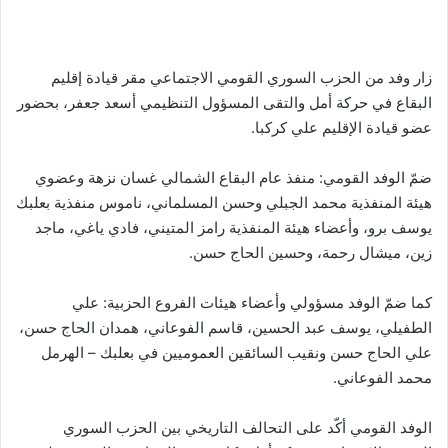
زار وفد من الحزب السوري القومي الاجتماعي مقر قيادة إقليم
البقاع في حركة أمل والتقى المسؤول التنظيمي أسعد جعفر، بحضور
عضو قيادة الإقليم علي كركبا.
ضمّ الوفد القومي: منفذ عام البقاع الشمالي غسان نزھة وعضوي
هيئة المنفذية محمد الجبلي وحسن المسلماني، ناموس منفذية بعلبك
يوسف برو، وأعضاء هيئة المنفذية رامز المتيني، فادي ياغي، ماجد
زين، ميشال رحمة، وحسين الحاج حسن.
كما ضمّ الوفد مسؤولي وأعضاء هيئات الفروع الحزبية: علي
الطفيلي، يوسف عبد الحسين، قاسم الفوعاني، ھمدان الحاج حسن،
علي الحاج حسن ونقيب السائقين العموميين في بعلبك – الهرمل
محمد الفوعاني.
الوفد القومي أكّد على التحالف التاريخي بين الحزب السوري