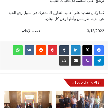
ترشّح على أساسه للإنتخابات النايبية.
كما وكان تشديد على أهمية التعاون المشترك في سبيل رفع الحيف
عن مدينة طرابلس وأهلها وعن كل لبنان.
3/12/2022 عمدة الإعلام
فيسبوك
‫X
لينكدإن
‏Tumblr
بينتيريست
‏Reddit
‏VKontakte
واتساب
تيلقرام
ڤايبر
مشاركة عبر البريد
طباعة
مقالات ذات صلة