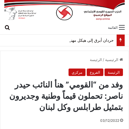
بح
القائمة
حردان أبرق إلى هيكل مهنئاً بمناسبة عيد الجيش
الرئيسية
/
الرئيسة
الرئيسة
الفروع
مركزي
وفد من “القومي” هنأ النائب حيدر
ناصر: تحملون قيماً وطنية وجديرون
بتمثيل طرابلس وكل لبنان
03/12/2022