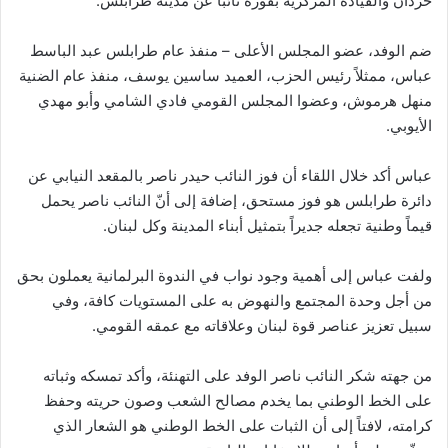
حردان والقيادة المركزية بفوزه نائبا عن مدينة طرابلس.
ضم الوفد، عضو المجلس الأعلى – منفذ عام طرابلس عبد الباسط
عباس، ممثلاً رئيس الحزب، العميد ساسين يوسف، منفذ عام الضنية
منهل هرموش، وعضوا المجلس القومي فادي الشامي وأبو مهدي
الأيوبي.
عباس أكد خلال اللقاء أن فوز النائب حيدر ناصر بالمقعد النيابي عن
دائرة طرابلس هو فوز مستحق، إضافة إلى أنّ النائب ناصر يحمل
قيماً وطنية تجعله جديراً بتمثيل أبناء المدينة وكل لبنان.
ولفت عباس إلى أهمية وجود نواب في الندوة البرلمانية يعملون بحق
من أجل وحدة المجتمع والنهوض به على المستويات كافة، وفي
سبيل تعزيز عناصر قوة لبنان وعلاقاته مع عمقه القومي.
من جهته شكر النائب ناصر الوفد على التهنئة، وأكد تمسكه وثباته
على الخط الوطني بما يخدم مصالح الشعب وصون حريته وحفظ
كرامته، لافتاً إلى أن الثبات على الخط الوطني هو الشعار الذي