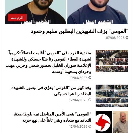
الرئيسة
“القومي” يزف الشهيدين البطلين سليم وحمود
07/06/2026
منفذية الغرب في “القومي” أقامت احتفالاً تكريمياً
لشهيدة العطاء القومي رنا شيّا حسيكي وللشهيدة
الإعلامية سوزان الخليل بحضور شعبي وحزبي مهيب
وحردان يمنحهما أوسمة
19/04/2026
وفد كبير من “القومي” يعزّي في بيصور بالشهيدة
البطلة رنا شيا حسيكي
12/04/2026
“القومي” ينعى الأمين المناضل نبيه بلوط:صدق
التعاقد مع سعاده وبقي ثابتاً على نهج حزبه
12/04/2026