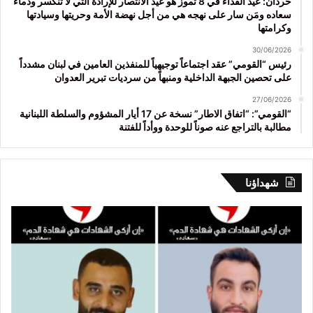
حردان: عيد الفداء في 8 تموز هو عيد الانتصار للإرادة التي لا تنكسر ودماء
سعاده ومَن سار على نهجه هي من أجل نهضة الأمة وحريتها وسيادتها
وكرامتها
30/06/2026
رئيس “القومي” عقد اجتماعاً توجيهياً للمنفذين العامين في لبنان مشدداً
على تحصين الجبهة الداخلية ومنبهاً من سرديات تبرير العدوان
27/06/2026
“القومي”: “اتفاق الاطار” نسخة عن 17 أيار المشؤوم والسلطة اللبنانية
مطالبة بالتراجع عنه صوناً للوحدة ووأداً للفتنة
شهداؤنا