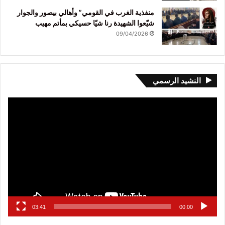
منفذية الغرب في القومي” وأهالي بيصور والجوار
شيّعوا الشهيدة رنا شيّا حسيكي بمأتم مهيب
09/04/2026
النشيد الرسمي
مشغل
الفيديو
03:41
00:00