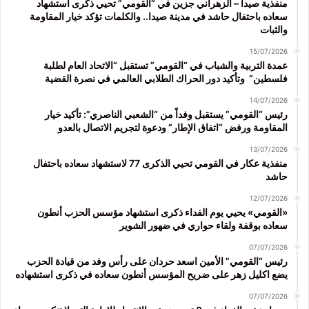
منفذية صيدا – الزهراني جزين في “القومي” تحيي ذكرى استشهاد
سعاده باحتفال حاشد في مدينة صيدا.. والكلمات تؤكد خيار المقاومة
والثبات
15/07/2026
عمدة التربية والشباب في “القومي” تستقبل “الاتحاد العام لطلبة
فلسطين” وتأكيد دور الحراك الطلابي العالمي في نصرة القضية
14/07/2026
رئيس “القومي” يستقبل وفداً من “الشعبي الناصري”: تأكيد خيار
المقاومة ورفض “اتفاق الإطار” ودعوة لتجريم الاتصال بالعدو
13/07/2026
منفذية عكار في القومي تحيي الذكرى 77 لاستشهاد سعاده باحتفال
حاشد
12/07/2026
«القومي» يحيي يوم الفداء ذكرى استشهاد مؤسس الحزب أنطون
سعاده بوقفة ولقاء حواري في ضهور الشوير
07/07/2026
رئيس “القومي” الأمين اسعد حردان على رأس وفد من قيادة الحزب
يضع اكليل زهر على ضريح المؤسس أنطون سعاده في ذكرى استشهاده
07/07/2026