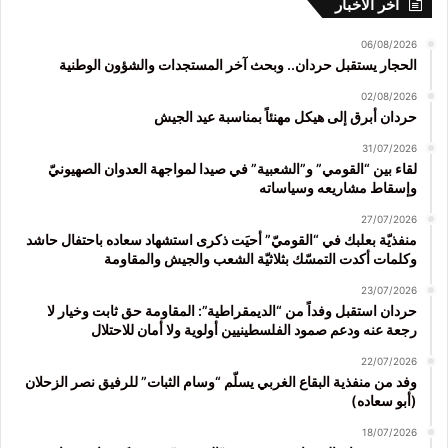
آخر الأخبار
06/08/2026
الحجار يستقبل حردان.. وبحث آخر المستجدات والشؤون الوطنية
02/08/2026
حردان أبرق إلى هيكل مهنئاً بمناسبة عيد الجيش
31/07/2026
لقاء بين “القومي” و”الشعبية” في صيدا لمواجهة العدوان الصهيونيّ
وإسقاط مشاريعه وسياساته
27/07/2026
منفذيّة بعلبك في “القوميّ” أحيَت ذكرى استشهاد سعاده باحتفال حاشد
وكلمات أكدت التمسّك بثلاثيّة الشعب والجيش والمقاومة
23/07/2026
حردان استقبل وفداً من “الديمقراطية”: المقاومة حق ثابت وخيار لا
رجعة عنه ودعم صمود الفلسطينيين أولوية ولا أمان للاحتلال
22/07/2026
وفد من منفذية البقاع الغربي يسلّم “وسام الثبات” للرفيق نصر الزحلان
(أبو سعاده)
18/07/2026