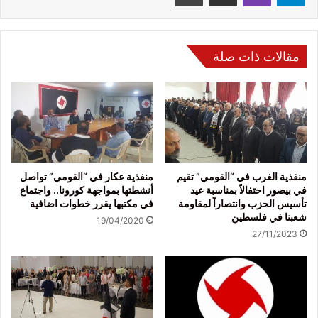
مقالات ذات صلة
منفذية الغرب في “القومي” تقيم
منفذية عكار في “القومي” تواصل
في بيصور احتفالاً بمناسبة عيد
أنشطتها بمواجهة كورونا.. واجتماع
تأسيس الحزب وانتصاراً لمقاومة
في مكتبها يقرر خطوات اضافية
شعبنا في فلسطين
19/04/2020
27/11/2023