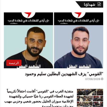
شهداؤنا
الرئيسة
“القومي” يزف الشهيدين البطلين سليم وحمود
07/06/2026
منفذية الغرب في “القومي” أقامت احتفالاً تكريمياً
لشهيدة العطاء القومي رنا شيّا حسيكي وللشهيدة
الإعلامية سوزان الخليل بحضور شعبي وحزبي مهيب
وحردان يمنحهما أوسمة