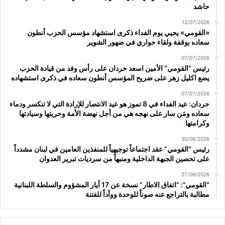
حاشد
12/07/2026
«القومي» يحيي يوم الفداء ذكرى استشهاد مؤسس الحزب أنطون
سعاده بوقفة ولقاء حواري في ضهور الشوير
07/07/2026
رئيس “القومي” الأمين اسعد حردان على رأس وفد من قيادة الحزب
يضع اكليل زهر على ضريح المؤسس أنطون سعاده في ذكرى استشهاده
07/07/2026
حردان: عيد الفداء في 8 تموز هو عيد الانتصار للإرادة التي لا تنكسر ودماء
سعاده ومَن سار على نهجه هي من أجل نهضة الأمة وحريتها وسيادتها
وكرامتها
30/06/2026
رئيس “القومي” عقد اجتماعاً توجيهياً للمنفذين العامين في لبنان مشدداً
على تحصين الجبهة الداخلية ومنبهاً من سرديات تبرير العدوان
27/06/2026
“القومي”: “اتفاق الاطار” نسخة عن 17 أيار المشؤوم والسلطة اللبنانية
مطالبة بالتراجع عنه صوناً للوحدة ووأداً للفتنة