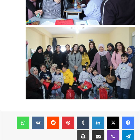
فيسبوك
‫X
لينكدإن
‏Tumblr
بينتيريست
‏Reddit
‏VKontakte
واتساب
تيلقرام
ڤايبر
مشاركة عبر البريد
طباعة