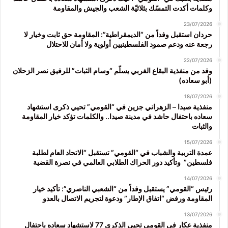
وكلمات أكدت التمسّك بثلاثيّة الشعب والجيش والمقاومة
23/07/2026
حردان استقبل وفداً من “الديمقراطية”: المقاومة حق ثابت وخيار لا
رجعة عنه ودعم صمود الفلسطينيين أولوية ولا أمان للاحتلال
22/07/2026
وفد من منفذية البقاع الغربي يسلّم “وسام الثبات” للرفيق نصر الزحلان
(أبو سعاده)
18/07/2026
منفذية صيدا – الزهراني جزين في “القومي” تحيي ذكرى استشهاد
سعاده باحتفال حاشد في مدينة صيدا.. والكلمات تؤكد خيار المقاومة
والثبات
15/07/2026
عمدة التربية والشباب في “القومي” تستقبل “الاتحاد العام لطلبة
فلسطين” وتأكيد دور الحراك الطلابي العالمي في نصرة القضية
14/07/2026
رئيس “القومي” يستقبل وفداً من “الشعبي الناصري”: تأكيد خيار
المقاومة ورفض “اتفاق الإطار” ودعوة لتجريم الاتصال بالعدو
13/07/2026
منفذية عكار في القومي تحيي الذكرى 77 لاستشهاد سعاده باحتفال