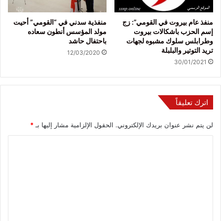
منفذ عام بيروت في القومي”: زج
منفذية سدني في “القومي” أحيت
إسم الحزب باشكالات بيروت
مولد المؤسس أنطون سعاده
وطرابلس سلوك مشبوه لجهات
باحتفال حاشد
تريد التوتير والبلبلة
12/03/2020
30/01/2021
اترك تعليقاً
لن يتم نشر عنوان بريدك الإلكتروني.
الحقول الإلزامية مشار إليها بـ
*
ا
ل
ت
ع
ل
ي