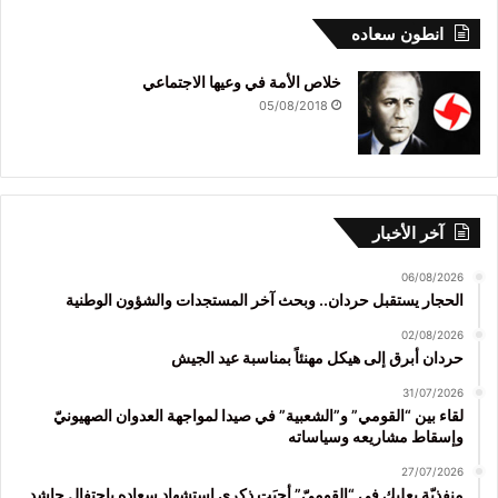
انطون سعاده
خلاص الأمة في وعيها الاجتماعي
05/08/2018
آخر الأخبار
06/08/2026
الحجار يستقبل حردان.. وبحث آخر المستجدات والشؤون الوطنية
02/08/2026
حردان أبرق إلى هيكل مهنئاً بمناسبة عيد الجيش
31/07/2026
لقاء بين “القومي” و”الشعبية” في صيدا لمواجهة العدوان الصهيونيّ
وإسقاط مشاريعه وسياساته
27/07/2026
منفذيّة بعلبك في “القوميّ” أحيَت ذكرى استشهاد سعاده باحتفال حاشد