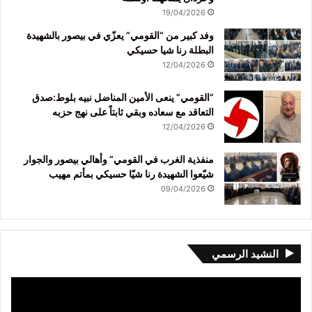
19/04/2026
وفد كبير من “القومي” يعزّي في بيصور بالشهيدة
البطلة رنا شيا حسيكي
12/04/2026
“القومي” ينعى الأمين المناضل نبيه بلوط:صدق
التعاقد مع سعاده وبقي ثابتاً على نهج حزبه
12/04/2026
منفذية الغرب في القومي” وأهالي بيصور والجوار
شيّعوا الشهيدة رنا شيّا حسيكي بمأتم مهيب
09/04/2026
النشيد الرسمي
مشغل
الفيديو