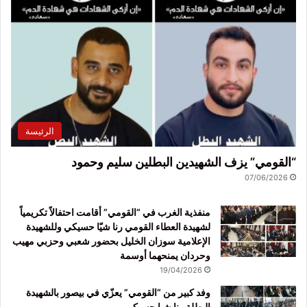
الرئيسة
“القومي” يزف الشهيدين البطلين سليم وحمود
07/06/2026
منفذية الغرب في “القومي” أقامت احتفالاً تكريمياً
لشهيدة العطاء القومي رنا شيّا حسيكي وللشهيدة
الإعلامية سوزان الخليل بحضور شعبي وحزبي مهيب
وحردان يمنحهما أوسمة
19/04/2026
وفد كبير من “القومي” يعزّي في بيصور بالشهيدة
البطلة رنا شيا حسيكي