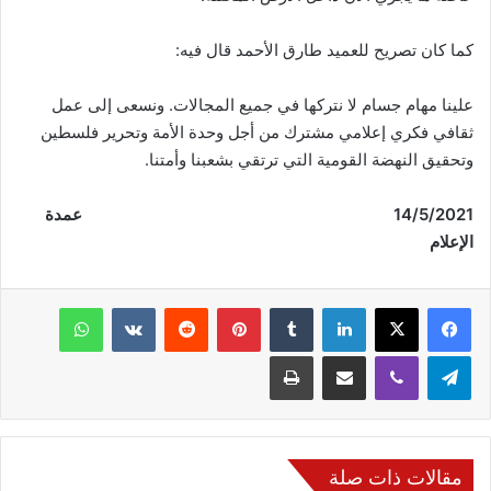
كما كان تصريح للعميد طارق الأحمد قال فيه:
علينا مهام جسام لا نتركها في جميع المجالات. ونسعى إلى عمل
ثقافي فكري إعلامي مشترك من أجل وحدة الأمة وتحرير فلسطين
وتحقيق النهضة القومية التي ترتقي بشعبنا وأمتنا.
14/5/2021 عمدة
الإعلام
فيسبوك
‫X
لينكدإن
‏Tumblr
بينتيريست
‏Reddit
‏VKontakte
واتساب
تيلقرام
ڤايبر
مشاركة عبر البريد
طباعة
مقالات ذات صلة