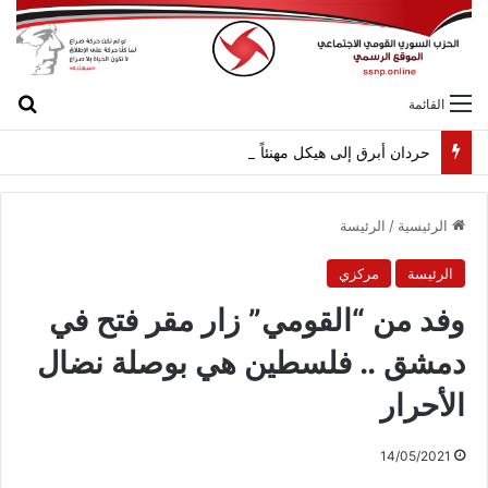
بح
القائمة
حردان أبرق إلى هيكل مهنئاً بمناسبة عيد الجيش
الرئيسية
/
الرئيسة
الرئيسة
مركزي
وفد من “القومي” زار مقر فتح في
دمشق .. فلسطين هي بوصلة نضال
الأحرار
14/05/2021