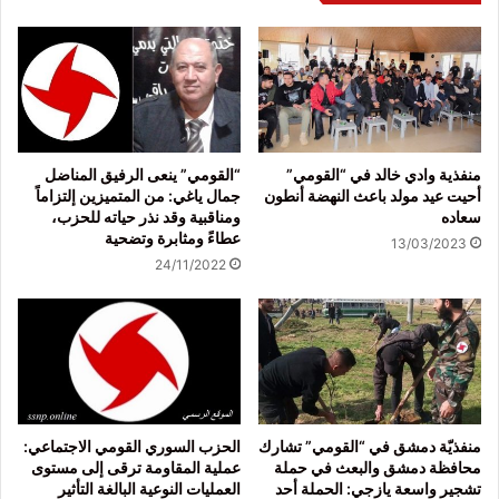
منفذية وادي خالد في “القومي”
“القومي” ينعى الرفيق المناضل
أحيت عيد مولد باعث النهضة أنطون
جمال ياغي: من المتميزين إلتزاماً
سعاده
ومناقبية وقد نذر حياته للحزب،
عطاءً ومثابرة وتضحية
13/03/2023
24/11/2022
منفذيّة دمشق في “القومي” تشارك
الحزب السوري القومي الاجتماعي:
محافظة دمشق والبعث في حملة
عملية المقاومة ترقى إلى مستوى
تشجير واسعة يازجي: الحملة أحد
العمليات النوعية البالغة التأثير