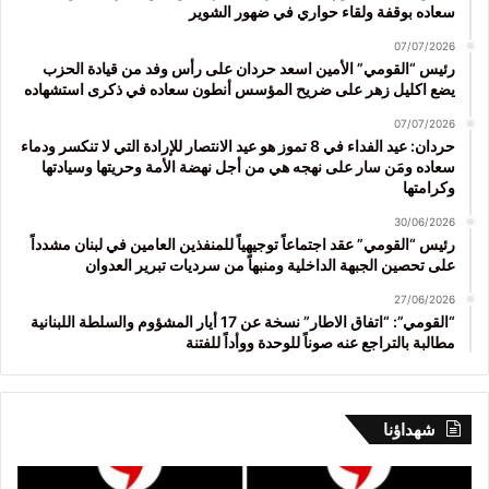
سعاده بوقفة ولقاء حواري في ضهور الشوير
07/07/2026
رئيس “القومي” الأمين اسعد حردان على رأس وفد من قيادة الحزب
يضع اكليل زهر على ضريح المؤسس أنطون سعاده في ذكرى استشهاده
07/07/2026
حردان: عيد الفداء في 8 تموز هو عيد الانتصار للإرادة التي لا تنكسر ودماء
سعاده ومَن سار على نهجه هي من أجل نهضة الأمة وحريتها وسيادتها
وكرامتها
30/06/2026
رئيس “القومي” عقد اجتماعاً توجيهياً للمنفذين العامين في لبنان مشدداً
على تحصين الجبهة الداخلية ومنبهاً من سرديات تبرير العدوان
27/06/2026
“القومي”: “اتفاق الاطار” نسخة عن 17 أيار المشؤوم والسلطة اللبنانية
مطالبة بالتراجع عنه صوناً للوحدة ووأداً للفتنة
شهداؤنا