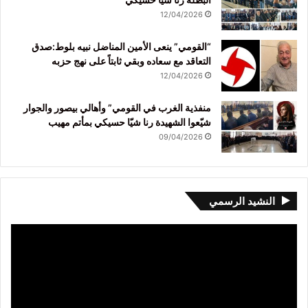
12/04/2026
“القومي” ينعى الأمين المناضل نبيه بلوط:صدق
التعاقد مع سعاده وبقي ثابتاً على نهج حزبه
12/04/2026
منفذية الغرب في القومي” وأهالي بيصور والجوار
شيّعوا الشهيدة رنا شيّا حسيكي بمأتم مهيب
09/04/2026
النشيد الرسمي
مشغل
الفيديو