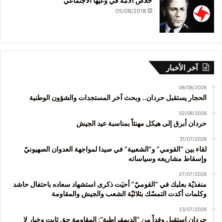
خلاص الأمة في وعيها الاجتماعي
05/08/2018
آخر الأخبار
06/08/2026
الحجار يستقبل حردان.. وبحث آخر المستجدات والشؤون الوطنية
02/08/2026
حردان أبرق إلى هيكل مهنئاً بمناسبة عيد الجيش
31/07/2026
لقاء بين “القومي” و”الشعبية” في صيدا لمواجهة العدوان الصهيونيّ
وإسقاط مشاريعه وسياساته
27/07/2026
منفذيّة بعلبك في “القوميّ” أحيَت ذكرى استشهاد سعاده باحتفال حاشد
وكلمات أكدت التمسّك بثلاثيّة الشعب والجيش والمقاومة
23/07/2026
حردان استقبل وفداً من “الديمقراطية”: المقاومة حق ثابت وخيار لا