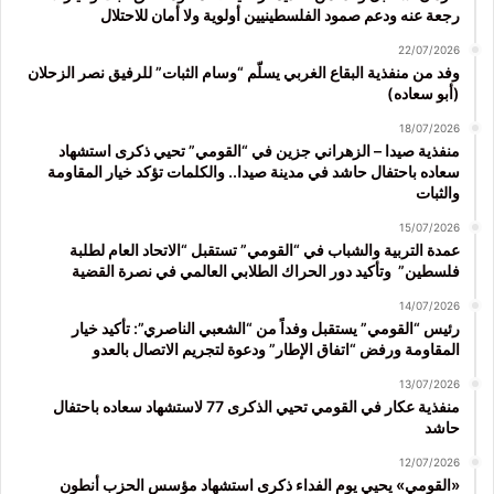
رجعة عنه ودعم صمود الفلسطينيين أولوية ولا أمان للاحتلال
22/07/2026
وفد من منفذية البقاع الغربي يسلّم “وسام الثبات” للرفيق نصر الزحلان
(أبو سعاده)
18/07/2026
منفذية صيدا – الزهراني جزين في “القومي” تحيي ذكرى استشهاد
سعاده باحتفال حاشد في مدينة صيدا.. والكلمات تؤكد خيار المقاومة
والثبات
15/07/2026
عمدة التربية والشباب في “القومي” تستقبل “الاتحاد العام لطلبة
فلسطين” وتأكيد دور الحراك الطلابي العالمي في نصرة القضية
14/07/2026
رئيس “القومي” يستقبل وفداً من “الشعبي الناصري”: تأكيد خيار
المقاومة ورفض “اتفاق الإطار” ودعوة لتجريم الاتصال بالعدو
13/07/2026
منفذية عكار في القومي تحيي الذكرى 77 لاستشهاد سعاده باحتفال
حاشد
12/07/2026
«القومي» يحيي يوم الفداء ذكرى استشهاد مؤسس الحزب أنطون