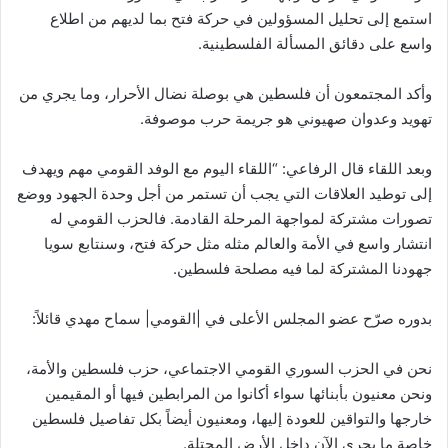
استمع إلى تحليل المسؤولين في حركة فتح بما لديهم من اطلاع
واسع على دقائق المسألة الفلسطينية.
وأكد المجتمعون أن فلسطين هي بوصلة نضال الأحرار، وما يجري من
تهويد وعدوان صهيوني هو جريمة حرب موصوفة.
وبعد اللقاء قال الرفاعي: “اللقاء اليوم مع الوفد القومي مهم ويهدف
إلى توطيد العلاقات التي يجب أن تستمر من أجل وحدة الجهود ووضع
تصورات مشتركة لمواجهة المرحلة القادمة. فالحزب القومي له
انتشار واسع في الأمة والعالم مثله مثل حركة فتح، وسنتابع سويا
جهودنا المشتركة لما فيه مصلحة فلسطين.
بدوره صرّح عضو المجلس الأعلى في |القومي| سماح مهدي قائلاً:
نحن في الحزب السوري القومي الاجتماعي، حزب فلسطين والأمة،
ونحن معنيون بأبنائها سواء أكانوا من المرابطين فيها أو المقيمين
خارجها والتواقين للعودة إليها، ومعنيون أيضاً بكل تفاصيل فلسطين
خاصة ما يجري الآن داخل الأرض المحتلة.