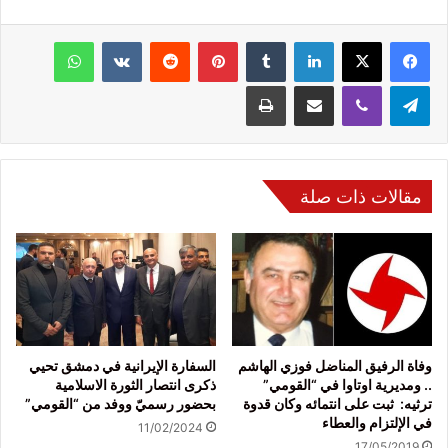
فيسبوك
‫X
لينكدإن
‏Tumblr
بينتيريست
‏Reddit
‏VKontakte
واتساب
تيلقرام
ڤايبر
مشاركة عبر البريد
طباعة
مقالات ذات صلة
وفاة الرفيق المناضل فوزي الهاشم
السفارة الإيرانية في دمشق تحيي
.. ومديرية اوتاوا في “القومي”
ذكرى انتصار الثورة الاسلامية
ترثيه: ثبت على انتمائه وكان قدوة
بحضور رسميّ ووفد من “القومي”
في الإلتزام والعطاء
11/02/2024
17/05/2019