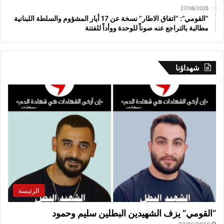
27/06/2026
“القومي”: “اتفاق الاطار” نسخة عن 17 أيار المشؤوم والسلطة اللبنانية
مطالبة بالتراجع عنه صوناً للوحدة ووأداً للفتنة
شهداؤنا
الرئيسة
“القومي” يزف الشهيدين البطلين سليم وحمود