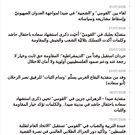
31/07/2026
لقاء بين “القومي” و”الشعبية” في صيدا لمواجهة العدوان الصهيونيّ
وإسقاط مشاريعه وسياساته
27/07/2026
منفذيّة بعلبك في “القوميّ” أحيَت ذكرى استشهاد سعاده باحتفال حاشد
وكلمات أكدت التمسّك بثلاثيّة الشعب والجيش والمقاومة
23/07/2026
حردان استقبل وفداً من “الديمقراطية”: المقاومة حق ثابت وخيار لا
رجعة عنه ودعم صمود الفلسطينيين أولوية ولا أمان للاحتلال
22/07/2026
وفد من منفذية البقاع الغربي يسلّم “وسام الثبات” للرفيق نصر الزحلان
(أبو سعاده)
18/07/2026
منفذية صيدا – الزهراني جزين في “القومي” تحيي ذكرى استشهاد
سعاده باحتفال حاشد في مدينة صيدا.. والكلمات تؤكد خيار المقاومة
والثبات
15/07/2026
عمدة التربية والشباب في “القومي” تستقبل “الاتحاد العام لطلبة
فلسطين” وتأكيد دور الحراك الطلابي العالمي في نصرة القضية