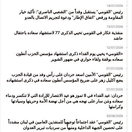
14/07/2026
رئيس “القومي” يستقبل وفداً من “الشعبي الناصري”: تأكيد خيار
المقاومة ورفض “اتفاق الإطار” ودعوة لتجريم الاتصال بالعدو
13/07/2026
منفذية عكار في القومي تحيي الذكرى 77 لاستشهاد سعاده باحتفال
حاشد
12/07/2026
«القومي» يحيي يوم الفداء ذكرى استشهاد مؤسس الحزب أنطون
سعاده بوقفة ولقاء حواري في ضهور الشوير
07/07/2026
رئيس “القومي” الأمين اسعد حردان على رأس وفد من قيادة الحزب
يضع اكليل زهر على ضريح المؤسس أنطون سعاده في ذكرى استشهاده
07/07/2026
حردان: عيد الفداء في 8 تموز هو عيد الانتصار للإرادة التي لا تنكسر ودماء
سعاده ومَن سار على نهجه هي من أجل نهضة الأمة وحريتها وسيادتها
وكرامتها
30/06/2026
رئيس “القومي” عقد اجتماعاً توجيهياً للمنفذين العامين في لبنان مشدداً
على تحصين الجبهة الداخلية ومنبهاً من سرديات تبرير العدوان