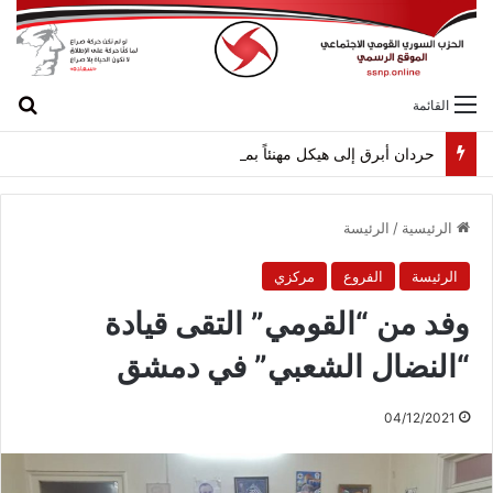
بح
القائمة
حردان أبرق إلى هيكل مهنئاً بمناسبة عيد الجيش
الرئيسية
/
الرئيسة
الرئيسة
الفروع
مركزي
وفد من “القومي” التقى قيادة
“النضال الشعبي” في دمشق
04/12/2021