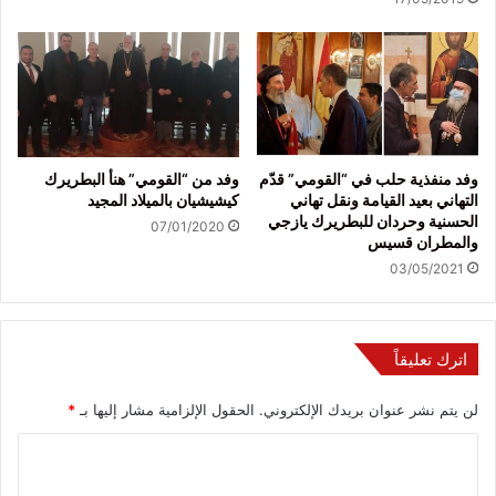
وفد منفذية حلب في “القومي” قدّم
وفد من “القومي” هنأ البطريرك
التهاني بعيد القيامة ونقل تهاني
كيشيشيان بالميلاد المجيد
الحسنية وحردان للبطريرك يازجي
07/01/2020
والمطران قسيس
03/05/2021
اترك تعليقاً
لن يتم نشر عنوان بريدك الإلكتروني.
الحقول الإلزامية مشار إليها بـ
*
ا
ل