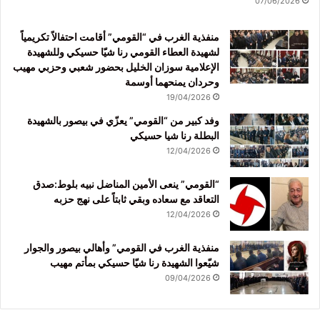
07/06/2026
منفذية الغرب في “القومي” أقامت احتفالاً تكريمياً
لشهيدة العطاء القومي رنا شيّا حسيكي وللشهيدة
الإعلامية سوزان الخليل بحضور شعبي وحزبي مهيب
وحردان يمنحهما أوسمة
19/04/2026
وفد كبير من “القومي” يعزّي في بيصور بالشهيدة
البطلة رنا شيا حسيكي
12/04/2026
“القومي” ينعى الأمين المناضل نبيه بلوط:صدق
التعاقد مع سعاده وبقي ثابتاً على نهج حزبه
12/04/2026
منفذية الغرب في القومي” وأهالي بيصور والجوار
شيّعوا الشهيدة رنا شيّا حسيكي بمأتم مهيب
09/04/2026