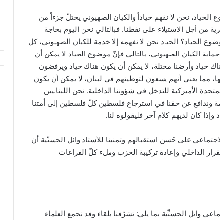
 الحياد، نحن لا نفهم حياداً والكيان الصهيوني يحتلّ جزءاً من
ية من أجل الاستيلاء على نفطنا. فبالتالي نحن اليوم بحاجة
وع الحياد؟ الحياد نحن لا نفهمه إلا خدمة للكيان الصهيوني، كل
حماية الكيان الصهيوني، بالتالي فإنّ موضوع الحياد لا يمكن أن
اك حياد وأرضنا محتلة، لا يمكن أن يكون هناك حياد ويرفضون
ها، مما يعني أنهم يسعون لتوطينهم في لبنان، لا يمكن أن يكون
تحدة الأميركية للتدخل في شؤوننا الداخلية. نحن اللبنانيين
أمة وندافع عن حقنا في استرجاع فلسطين كلّ فلسطين إلى أمتنا
 وإذا كان لديهم كلام آخر فليقولوه لنا.
تماعي على حُسن استقبالهم وتمنينا للأستاذ وائل الحسنِّية أن
قرار الداخلي وإعادة تركيبة الحزب وملء كلّ الفراغات
ي وائل الحسنِّية بما يلي
: تشرّفنا بلقاء وفد تجمع العلماء