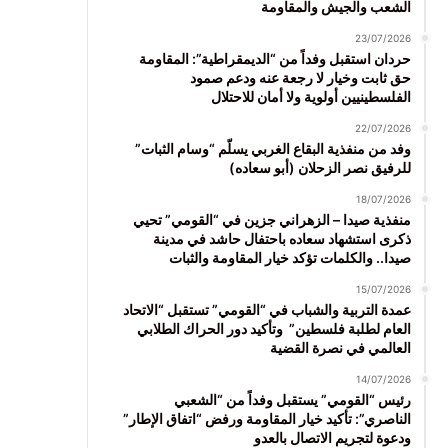
الشعب والجيش والمقاومة
23/07/2026
حردان استقبل وفداً من “الديمقراطية”: المقاومة
حق ثابت وخيار لا رجعة عنه ودعم صمود
الفلسطينيين أولوية ولا أمان للاحتلال
22/07/2026
وفد من منفذية البقاع الغربي يسلّم “وسام الثبات”
للرفيق نصر الزحلان (أبو سعاده)
18/07/2026
منفذية صيدا – الزهراني جزين في “القومي” تحيي
ذكرى استشهاد سعاده باحتفال حاشد في مدينة
صيدا.. والكلمات تؤكد خيار المقاومة والثبات
15/07/2026
عمدة التربية والشباب في “القومي” تستقبل “الاتحاد
العام لطلبة فلسطين” وتأكيد دور الحراك الطلابي
العالمي في نصرة القضية
14/07/2026
رئيس “القومي” يستقبل وفداً من “الشعبي
الناصري”: تأكيد خيار المقاومة ورفض “اتفاق الإطار”
ودعوة لتجريم الاتصال بالعدو