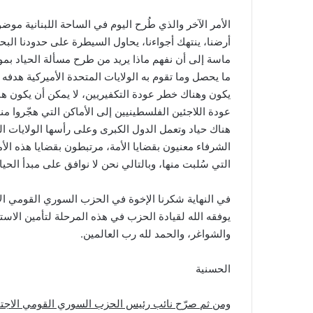
الأمر الآخر والذي طُرح اليوم في الساحة اللبنانية موضوع
أرضنا، ينتهك أجواءنا، يحاول السيطرة على حدودنا البحر
ماسة إلى أن نفهم ماذا يريد من طرح مسألة الحياد بموض
ما يحصل وما تقوم به الولايات المتحدة الأميركية هدفه 
يكون وهناك خطر عودة التكفيريين، لا يمكن أن يكون هن
عودة اللاجئين الفلسطينيين إلى الأماكن التي هجّروا من
هناك حياد وتعمل الدول الكبرى وعلى رأسها الولايات الم
الشرفاء معنيون بقضايا الأمة، مرتبطون بقضايا هذه ال
التي سُلبت منها، وبالتالي نحن لا نوافق على مبدأ الحياد
في النهاية شكرنا الإخوة في الحزب السوري القومي الاج
يوفقه الله لقيادة الحزب في هذه المرحلة لتأمين الاست
والشواغر، والحمد لله رب العالمين.
الحسنية
ومن ثم صرّح نائب رئيس الحزب السوري القومي الاجتماع