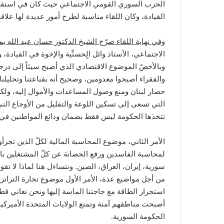
الحزب السوري القومي الاجتماعي حيث كان في استقباله
القيادة، وكان اللقاء مناسبة لطرح أمور عديدة لها علاق
وفي نهاية اللقاء صرّح الشيخ الدكتور حسان عبد الله بم
الاجتماعي، الأستاذ وائل الٍحسنِّية والإخوة في القيادة، 
وبالأخصّ الموضوع الاقتصادي الذي أصبح سيئاً إلى درج
والفقراء أصبحوا معدومين، وصحيح أنه بقناعتنا وتحليلنا 
حصار لبنان ومنع وصول المساعدات والأموال إليه، ولك
التي تسعى إلى تسكين اللوعة والتقليل من الأوجاع التي
تتخذها الحكومة ليس فقط بضمان ودائع المواطنين في 
الأمر الثاني، موضوع المحاسبة المالية لكلّ الذين تجرأو
لمحاسبة الفاسدين ورفع الحصانة عن كلّ المشتغلين بال
سورية، إيران، العراق، الصين. ونتساءل هنا لماذا لا تقوم
من أجل مواضيع عدة، الأمر الأول موضوع تجارة الترانزيت، 
استجرار الطاقة مع حاجتنا الماسة إليها ونحن نعاني قطعاً
أصبحت مناطقهم آمنة وتمنع الولايات المتحدة الأميركية 
الحكومة السورية.