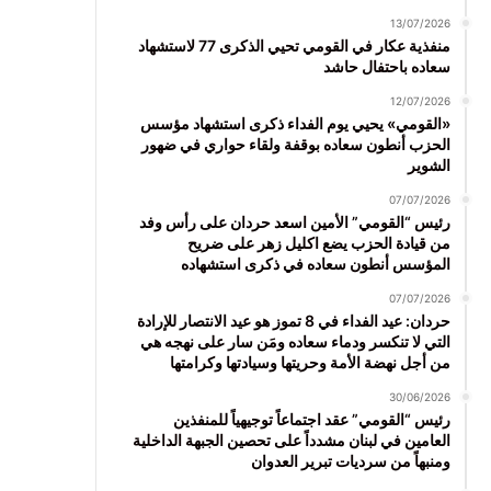
13/07/2026
منفذية عكار في القومي تحيي الذكرى 77 لاستشهاد
سعاده باحتفال حاشد
12/07/2026
«القومي» يحيي يوم الفداء ذكرى استشهاد مؤسس
الحزب أنطون سعاده بوقفة ولقاء حواري في ضهور
الشوير
07/07/2026
رئيس “القومي” الأمين اسعد حردان على رأس وفد
من قيادة الحزب يضع اكليل زهر على ضريح
المؤسس أنطون سعاده في ذكرى استشهاده
07/07/2026
حردان: عيد الفداء في 8 تموز هو عيد الانتصار للإرادة
التي لا تنكسر ودماء سعاده ومَن سار على نهجه هي
من أجل نهضة الأمة وحريتها وسيادتها وكرامتها
30/06/2026
رئيس “القومي” عقد اجتماعاً توجيهياً للمنفذين
العامين في لبنان مشدداً على تحصين الجبهة الداخلية
ومنبهاً من سرديات تبرير العدوان