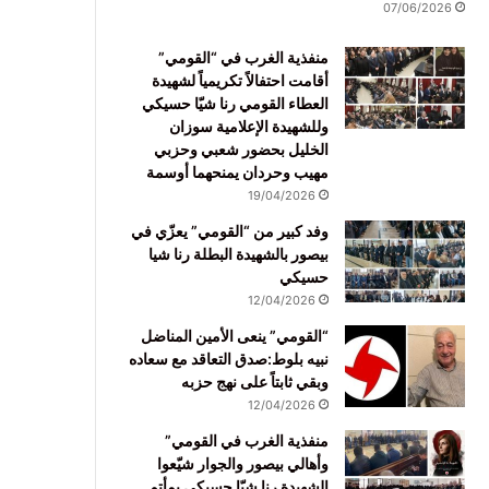
07/06/2026
منفذية الغرب في “القومي”
أقامت احتفالاً تكريمياً لشهيدة
العطاء القومي رنا شيّا حسيكي
وللشهيدة الإعلامية سوزان
الخليل بحضور شعبي وحزبي
مهيب وحردان يمنحهما أوسمة
19/04/2026
وفد كبير من “القومي” يعزّي في
بيصور بالشهيدة البطلة رنا شيا
حسيكي
12/04/2026
“القومي” ينعى الأمين المناضل
نبيه بلوط:صدق التعاقد مع سعاده
وبقي ثابتاً على نهج حزبه
12/04/2026
منفذية الغرب في القومي”
وأهالي بيصور والجوار شيّعوا
الشهيدة رنا شيّا حسيكي بمأتم