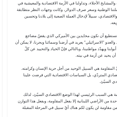
والمشايخ الأجلاء، وتداولنا في الأزمة الاقتصادية والمعيشية في
ملتنا الوطنية وسعر صرف الدولار، وكانت وجهات النظر متطابقة
اقتصادي، سبيلاً لإدخال العملة الصعبة إلى بلادنا وتحسين
عه.
لا نستطيع أن نكون محايدين بين الأميركي الذي يقضّ مضاجع
د والعدو “الاسرائيلي” يعربد في أرضنا وسمائنا وبحرنا، لا يمكن أن
وابنا ويهدّد مواطنينا، وبالتالي فإنّ الحياد والتحييد عن كلّ
 أن يحيد عن أزمة في بيته.
ّ المقاومة هي السبيل الوحيد من أجل حرية الإنسان وكرامته.
صادي المتردّي، بل السياسات الاقتصادية التي فرضت علينا
ي السيّئ.
قاومة هي السبب الرئيسي لهذا الوضع الاقتصادي السيّئ، لذلك
دة من الأراضي اللبنانية إلا بفعل المقاومة، وبفعل هذا التوازن
 من مقاومة لن يكون لكم هناك أيّ سبيل في المرحلة المقبلة