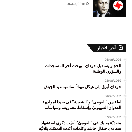
05/08/2018
آخر الأخبار
06/08/2026
الحجار يستقبل حردان.. وبحث آخر المستجدات
والشؤون الوطنية
02/08/2026
حردان أبرق إلى هيكل مهنئاً بمناسبة عيد الجيش
31/07/2026
لقاء بين “القومي” و”الشعبية” في صيدا لمواجهة
العدوان الصهيونيّ وإسقاط مشاريعه وسياساته
27/07/2026
منفذيّة بعلبك في “القوميّ” أحيَت ذكرى استشهاد
سعاده باحتفال حاشد وكلمات أكدت التمسّك بثلاثيّة