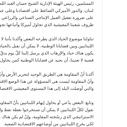
المسلمين، رئيس الهيئة الإدارية الشيخ حسان العبد الله 
لبنان، والدور الأميركي الضاغط على اقتصادنا وعلى ع
على ضرورة تفعيل العمل الإنتاجي الصناعي والزراعي وال
ظروف شعبنا المعيشية الذي تحاول أميركا وأتباعها تجوي
تناولنا موضوع الحياد الذي يطرحه البعض وأكدنا بأننا 
اللبنانيين وبين قضايانا الوطنية، لا يمكن أن نقبل بالحيا
يكون هناك حياد والإرهاب الذي يرسل إلينا كلّ يوم يدقّ أب
قضية لا تعنينا، أن نحيد عن قضايانا الوطنية كمن يحاول
أكدنا أنّ المقاومة هي الطريق الوحيد لتحرير الأرض وأن
وأنّ المقاومة ليست هي المسؤولة عن هذا الوضع الاقت
والتي أوصلت البلد إلى هذا المستوى المعيشي الاقتصاد
وتابع: البعض يدّعي أو يحاول إيهام اللبنانيين بأنّ الم
نقول لكلّ اللبنانيين لا يمكن أن تستخرجوا نقطة نفط واح
الاستراتيجي الذي رسّخته المقاومة، وإنْ لم يكن هناك
لكي يخرج اللبنانيين من أوضاعهم الاقتصادية الصعبة.