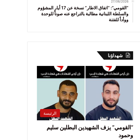
27/06/2026
“القومي”: “اتفاق الاطار” نسخة عن 17 أيار المشؤوم
والسلطة اللبنانية مطالبة بالتراجع عنه صوناً للوحدة
ووأداً للفتنة
شهداؤنا
الرئيسة
“القومي” يزف الشهيدين البطلين سليم
وحمود