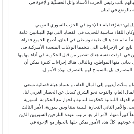
م نائب رئيس الحزب الأستاذ وائل الحسنِّية والإخوة في
ة بالوضع في لبنان.
ا يلي
: تشرّفنا بلقاء الإخوة في الحزب السوري القومي
وكان اللقاء مناسبة للحديث في القضايا التي تهمّ اللبنانيين عامة
ة أنه لم تعد هناك طبقة وسطى في لبنان، أصبح الجميع فقراء،
ناتج عن الإجراءات التي تتخذها الولايات المتحدة الأميركية في
ن في الوقت نفسه هناك تقصير من قبل الحكومة في أداء مهامها
 يعاني منها المواطن، وبالتالي هناك إجراءات كثيرة يمكن أن
المصارف بل بالسماح لهم بالتصرف بهذه الأموال.
ا وامتدّت أيديهم إلى المال العام، واعتماد هيئة قضائية تسعى
مال العام، والتوجه نحو الشرق كبديل عن الحصار الغربي لنا،
 الدولة اللبنانية كحكومة لبنانية بالحوار مع الحكومة السورية
والأمر الثاني التجارة البينية بيننا وبين سورية، الأمر الثالث
 كبيراً منها، الأمر الرابع، ترتيب عودة النازحين السوريين الذين
عودتهم. كلّ هذه الأمور يمكن حلها بالحوار مع الإخوة في