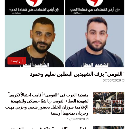
الرئيسة
“القومي” يزف الشهيدين البطلين سليم وحمود
07/06/2026
منفذية الغرب في “القومي” أقامت احتفالاً تكريمياً
لشهيدة العطاء القومي رنا شيّا حسيكي وللشهيدة
الإعلامية سوزان الخليل بحضور شعبي وحزبي مهيب
وحردان يمنحهما أوسمة
19/04/2026
وفد كبير من “القومي” يعزّي في بيصور بالشهيدة