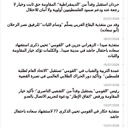
حردان استقبل وفداً من “الديمقراطية”: المقاومة حق ثابت وخيار لا
رجعة عنه ودعم صمود الفلسطينيين أولوية ولا أمان للاحتلال
22/07/2026
وفد من منفذية البقاع الغربي يسلّم “وسام الثبات” للرفيق نصر الزحلان
(أبو سعاده)
18/07/2026
منفذية صيدا – الزهراني جزين في “القومي” تحيي ذكرى استشهاد
سعاده باحتفال حاشد في مدينة صيدا.. والكلمات تؤكد خيار المقاومة
والثبات
15/07/2026
عمدة التربية والشباب في “القومي” تستقبل “الاتحاد العام لطلبة
فلسطين” وتأكيد دور الحراك الطلابي العالمي في نصرة القضية
14/07/2026
رئيس “القومي” يستقبل وفداً من “الشعبي الناصري”: تأكيد خيار
المقاومة ورفض “اتفاق الإطار” ودعوة لتجريم الاتصال بالعدو
13/07/2026
منفذية عكار في القومي تحيي الذكرى 77 لاستشهاد سعاده باحتفال
حاشد
12/07/2026