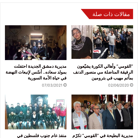
مقالات ذات صلة
“القومي” وأهالي الكورة يشيّعون
مديرية دمشق الجديدة احتفلت
الرفيقة المناضلة مي منصور الدنف
بمولد سعاده.. أسّس لإنبعاث النهضة
بمأتم مهيب في بترومين
في حياة الأمة السورية
07/03/2021
02/06/2020
مديرية البطيحة في “القومي” تكرّم
منفذ عام جنوب فلسطين في