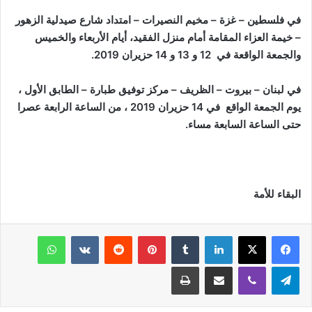
في فلسطين – غزة – مخيم النصيرات – امتداد شارع صيدلية الزهور
– خيمة العزاء المقامة أمام منزل الفقيد، أيام الأربعاء والخميس
والجمعة الواقعة في 12 و 13 و 14 حزيران 2019.
في لبنان – بيروت – الظريف – مركز توفيق طبارة – الطابق الأول ،
يوم الجمعة الواقع في 14 حزيران 2019 ، من الساعة الرابعة عصرا
حتى الساعة السابعة مساء.
البقاء للأمة
فيسبوك
‫X
لينكدإن
‏Tumblr
بينتيريست
‏Reddit
‏VKontakte
واتساب
تيلقرام
ڤايبر
مشاركة عبر البريد
طباعة