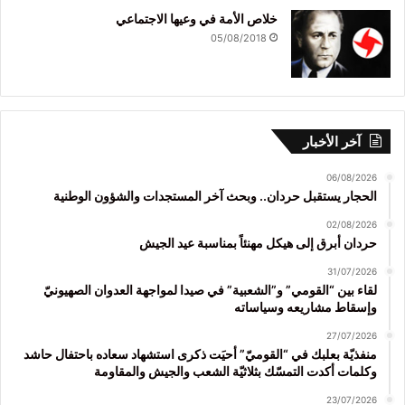
خلاص الأمة في وعيها الاجتماعي
05/08/2018
آخر الأخبار
06/08/2026
الحجار يستقبل حردان.. وبحث آخر المستجدات والشؤون الوطنية
02/08/2026
حردان أبرق إلى هيكل مهنئاً بمناسبة عيد الجيش
31/07/2026
لقاء بين “القومي” و”الشعبية” في صيدا لمواجهة العدوان الصهيونيّ
وإسقاط مشاريعه وسياساته
27/07/2026
منفذيّة بعلبك في “القوميّ” أحيَت ذكرى استشهاد سعاده باحتفال حاشد
وكلمات أكدت التمسّك بثلاثيّة الشعب والجيش والمقاومة
23/07/2026