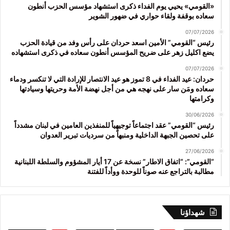
«القومي» يحيي يوم الفداء ذكرى استشهاد مؤسس الحزب أنطون
سعاده بوقفة ولقاء حواري في ضهور الشوير
07/07/2026
رئيس “القومي” الأمين اسعد حردان على رأس وفد من قيادة الحزب
يضع اكليل زهر على ضريح المؤسس أنطون سعاده في ذكرى استشهاده
07/07/2026
حردان: عيد الفداء في 8 تموز هو عيد الانتصار للإرادة التي لا تنكسر ودماء
سعاده ومَن سار على نهجه هي من أجل نهضة الأمة وحريتها وسيادتها
وكرامتها
30/06/2026
رئيس “القومي” عقد اجتماعاً توجيهياً للمنفذين العامين في لبنان مشدداً
على تحصين الجبهة الداخلية ومنبهاً من سرديات تبرير العدوان
27/06/2026
“القومي”: “اتفاق الاطار” نسخة عن 17 أيار المشؤوم والسلطة اللبنانية
مطالبة بالتراجع عنه صوناً للوحدة ووأداً للفتنة
شهداؤنا