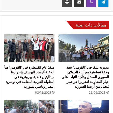
مقالات ذات صلة
مديرية شقا في “القومي” تنفذ
منفذ عام القنيطرة في “القومي” هنأ
وقفة تضامنية مع أبناء الجولان
اللاعبة أليسار اليوسف بإحرازها
السوري المحتل وتأكيد الثبات على
ميداليتين فضية وبرونزية في
خيار المقاومة لتحرير آخر شبر
البطولة العربية المقامة في تونس:
مُحتل من أرضنا السورية
انتصار رياضي لسورية
02/12/2021
25/06/2023