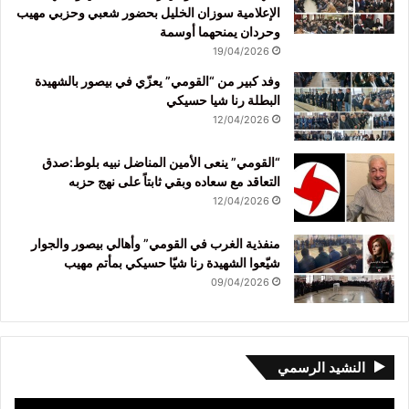
الإعلامية سوزان الخليل بحضور شعبي وحزبي مهيب
وحردان يمنحهما أوسمة
19/04/2026
وفد كبير من “القومي” يعزّي في بيصور بالشهيدة
البطلة رنا شيا حسيكي
12/04/2026
“القومي” ينعى الأمين المناضل نبيه بلوط:صدق
التعاقد مع سعاده وبقي ثابتاً على نهج حزبه
12/04/2026
منفذية الغرب في القومي” وأهالي بيصور والجوار
شيّعوا الشهيدة رنا شيّا حسيكي بمأتم مهيب
09/04/2026
النشيد الرسمي
مشغل