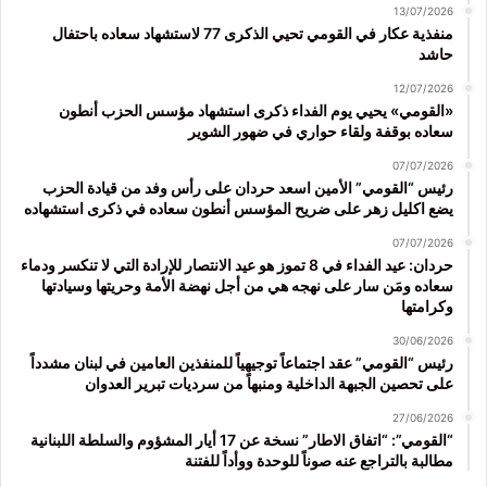
13/07/2026
منفذية عكار في القومي تحيي الذكرى 77 لاستشهاد سعاده باحتفال
حاشد
12/07/2026
«القومي» يحيي يوم الفداء ذكرى استشهاد مؤسس الحزب أنطون
سعاده بوقفة ولقاء حواري في ضهور الشوير
07/07/2026
رئيس “القومي” الأمين اسعد حردان على رأس وفد من قيادة الحزب
يضع اكليل زهر على ضريح المؤسس أنطون سعاده في ذكرى استشهاده
07/07/2026
حردان: عيد الفداء في 8 تموز هو عيد الانتصار للإرادة التي لا تنكسر ودماء
سعاده ومَن سار على نهجه هي من أجل نهضة الأمة وحريتها وسيادتها
وكرامتها
30/06/2026
رئيس “القومي” عقد اجتماعاً توجيهياً للمنفذين العامين في لبنان مشدداً
على تحصين الجبهة الداخلية ومنبهاً من سرديات تبرير العدوان
27/06/2026
“القومي”: “اتفاق الاطار” نسخة عن 17 أيار المشؤوم والسلطة اللبنانية
مطالبة بالتراجع عنه صوناً للوحدة ووأداً للفتنة