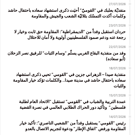
27/07/2026
منفذيّة بعلبك في “القوميّ” أحيَت ذكرى استشهاد سعاده باحتفال حاشد
وكلمات أكدت التمسّك بثلاثيّة الشعب والجيش والمقاومة
23/07/2026
حردان استقبل وفداً من “الديمقراطية”: المقاومة حق ثابت وخيار لا
رجعة عنه ودعم صمود الفلسطينيين أولوية ولا أمان للاحتلال
22/07/2026
وفد من منفذية البقاع الغربي يسلّم “وسام الثبات” للرفيق نصر الزحلان
(أبو سعاده)
18/07/2026
منفذية صيدا – الزهراني جزين في “القومي” تحيي ذكرى استشهاد
سعاده باحتفال حاشد في مدينة صيدا.. والكلمات تؤكد خيار المقاومة
والثبات
15/07/2026
عمدة التربية والشباب في “القومي” تستقبل “الاتحاد العام لطلبة
فلسطين” وتأكيد دور الحراك الطلابي العالمي في نصرة القضية
14/07/2026
رئيس “القومي” يستقبل وفداً من “الشعبي الناصري”: تأكيد خيار
المقاومة ورفض “اتفاق الإطار” ودعوة لتجريم الاتصال بالعدو