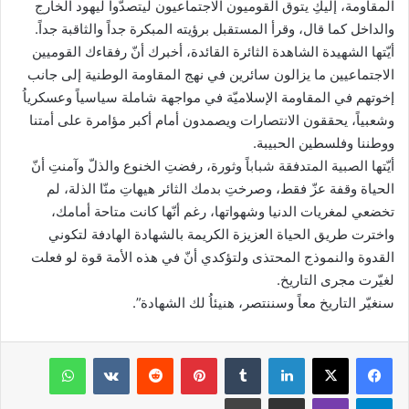
المقاومة، إليكِ يتوق القوميون الاجتماعيون ليتصدّوا ليهود الخارج
والداخل كما قال، وقرأ المستقبل برؤيته المبكرة جداً والثاقبة جداً.
أيّتها الشهيدة الشاهدة الثائرة القائدة، أخبرك أنّ رفقاءك القوميين
الاجتماعيين ما يزالون سائرين في نهج المقاومة الوطنية إلى جانب
إخوتهم في المقاومة الإسلاميّة في مواجهة شاملة سياسياً وعسكرياُ
وشعبياً، يحققون الانتصارات ويصمدون أمام أكبر مؤامرة على أمتنا
ووطننا وفلسطين الحبيبة.
أيّتها الصبية المتدفقة شباباً وثورة، رفضتِ الخنوع والذلّ وآمنتِ أنّ
الحياة وقفة عزّ فقط، وصرختِ بدمك الثائر هيهاتِ منّا الذلة، لم
تخضعي لمغريات الدنيا وشهواتها، رغم أنّها كانت متاحة أمامك،
واخترت طريق الحياة العزيزة الكريمة بالشهادة الهادفة لتكوني
القدوة والنموذج المحتذى ولتؤكدي أنّ في هذه الأمة قوة لو فعلت
لغيّرت مجرى التاريخ.
سنغيّر التاريخ معاً وسننتصر، هنيئاُ لك الشهادة”.
فيسبوك
‫X
لينكدإن
‏Tumblr
بينتيريست
‏Reddit
‏VKontakte
واتساب
تيلقرام
ڤايبر
مشاركة عبر البريد
طباعة