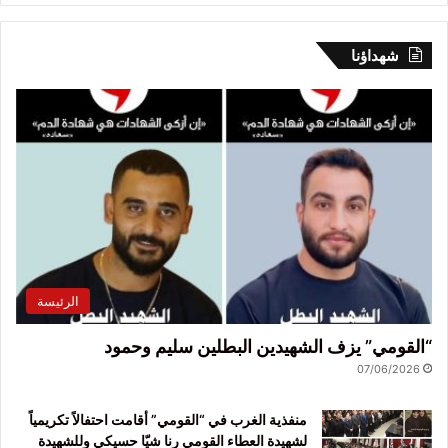
شهداؤنا
الرئيسة
“القومي” يزف الشهيدين البطلين سليم وحمود
07/06/2026
منفذية الغرب في “القومي” أقامت احتفالاً تكريمياً
لشهيدة العطاء القومي رنا شيّا حسيكي وللشهيدة