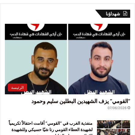
شهداؤنا
الرئيسة
“القومي” يزف الشهيدين البطلين سليم وحمود
07/06/2026
منفذية الغرب في “القومي” أقامت احتفالاً تكريمياً
لشهيدة العطاء القومي رنا شيّا حسيكي وللشهيدة