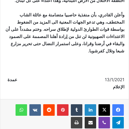
اختطفه الاحتلال من الأرض اللبنانية، وهذا اعتداء على كل لبنان
.
وأعلن القادري، بأن منفذية حاصبيا متضامنة مع عائلة الشاب
المختطف، وهي تدعو الجهات المعنية الى المزيد من الضغوط
بواسطة قوات الطوارئ الدولية لإطلاق سراحه. وختم مشدداً على أن
الاعتداءات الصهيونية لن تنل من إرادة أهلنا المصممة على الصمود
والبقاء في أرضنا وقرانا، وعلى استمرار النضال حتى تحرير مزارع
شبعا وتلال كفرشوبا
.
13/1/2021
عمدة
الإعلام
فيسبوك
‫X
لينكدإن
‏Tumblr
بينتيريست
‏Reddit
‏VKontakte
واتساب
تيلقرام
ڤايبر
مشاركة عبر البريد
طباعة