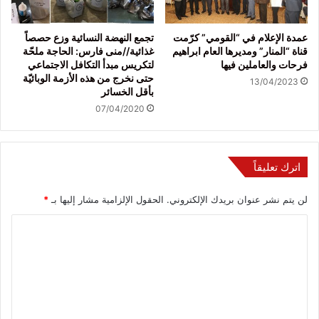
عمدة الإعلام في “القومي” كرّمت
تجمع النهضة النسائية وزع حصصاً
قناة “المنار” ومديرها العام ابراهيم
غذائية//منى فارس: الحاجة ملحّة
فرحات والعاملين فيها
لتكريس مبدأ التكافل الاجتماعي
حتى نخرج من هذه الأزمة الوبائيّة
13/04/2023
بأقل الخسائر
07/04/2020
اترك تعليقاً
لن يتم نشر عنوان بريدك الإلكتروني.
الحقول الإلزامية مشار إليها بـ
*
ا
ل
ت
ع
ل