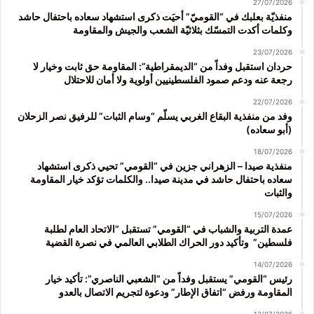
27/07/2026
منفذيّة بعلبك في “القوميّ” أحيَت ذكرى استشهاد سعاده باحتفال حاشد
وكلمات أكدت التمسّك بثلاثيّة الشعب والجيش والمقاومة
23/07/2026
حردان استقبل وفداً من “الديمقراطية”: المقاومة حق ثابت وخيار لا
رجعة عنه ودعم صمود الفلسطينيين أولوية ولا أمان للاحتلال
22/07/2026
وفد من منفذية البقاع الغربي يسلّم “وسام الثبات” للرفيق نصر الزحلان
(أبو سعاده)
18/07/2026
منفذية صيدا – الزهراني جزين في “القومي” تحيي ذكرى استشهاد
سعاده باحتفال حاشد في مدينة صيدا.. والكلمات تؤكد خيار المقاومة
والثبات
15/07/2026
عمدة التربية والشباب في “القومي” تستقبل “الاتحاد العام لطلبة
فلسطين” وتأكيد دور الحراك الطلابي العالمي في نصرة القضية
14/07/2026
رئيس “القومي” يستقبل وفداً من “الشعبي الناصري”: تأكيد خيار
المقاومة ورفض “اتفاق الإطار” ودعوة لتجريم الاتصال بالعدو
13/07/2026