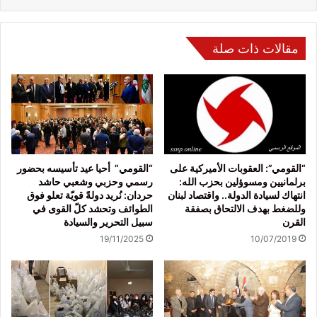
مقالات ذات صلة
“القومي”: العقوبات الأميركية على
“القومي” أحيا عيد تأسيسه بحضور
برلمانيين ومسوؤلين بحزب الله:
رسمي وحزبي وشعبي حاشد
انتهاك لسيادة الدولة.. واقتصاد لبنان
حردان: نُريد دولةً قويّة تعلو فوق
وللضغط بهدف الالتحاق بصفقة
الطوائف وتحشد كلّ القوى في
القرن
سبيل التحرير والسيادة
19/11/2025
10/07/2019