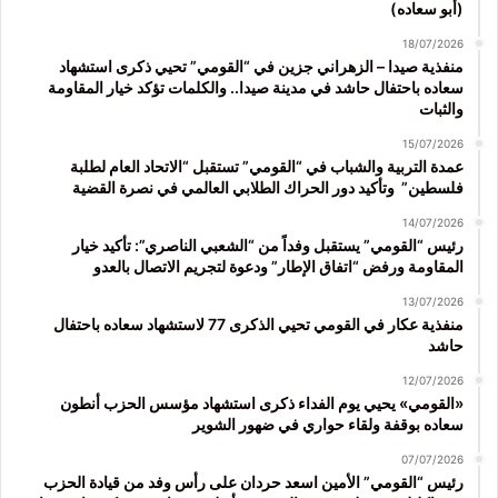
(أبو سعاده)
18/07/2026
منفذية صيدا – الزهراني جزين في “القومي” تحيي ذكرى استشهاد
سعاده باحتفال حاشد في مدينة صيدا.. والكلمات تؤكد خيار المقاومة
والثبات
15/07/2026
عمدة التربية والشباب في “القومي” تستقبل “الاتحاد العام لطلبة
فلسطين” وتأكيد دور الحراك الطلابي العالمي في نصرة القضية
14/07/2026
رئيس “القومي” يستقبل وفداً من “الشعبي الناصري”: تأكيد خيار
المقاومة ورفض “اتفاق الإطار” ودعوة لتجريم الاتصال بالعدو
13/07/2026
منفذية عكار في القومي تحيي الذكرى 77 لاستشهاد سعاده باحتفال
حاشد
12/07/2026
«القومي» يحيي يوم الفداء ذكرى استشهاد مؤسس الحزب أنطون
سعاده بوقفة ولقاء حواري في ضهور الشوير
07/07/2026
رئيس “القومي” الأمين اسعد حردان على رأس وفد من قيادة الحزب