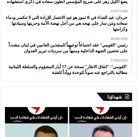
يضع اكليل زهر على ضريح المؤسس أنطون سعاده في ذكرى استشهاده
07/07/2026
حردان: عيد الفداء في 8 تموز هو عيد الانتصار للإرادة التي لا تنكسر ودماء
سعاده ومَن سار على نهجه هي من أجل نهضة الأمة وحريتها وسيادتها
وكرامتها
30/06/2026
رئيس “القومي” عقد اجتماعاً توجيهياً للمنفذين العامين في لبنان مشدداً
على تحصين الجبهة الداخلية ومنبهاً من سرديات تبرير العدوان
27/06/2026
“القومي”: “اتفاق الاطار” نسخة عن 17 أيار المشؤوم والسلطة اللبنانية
مطالبة بالتراجع عنه صوناً للوحدة ووأداً للفتنة
شهداؤنا