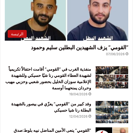
الرئيسة
“القومي” يزف الشهيدين البطلين سليم وحمود
07/06/2026
منفذية الغرب في “القومي” أقامت احتفالاً تكريمياً
لشهيدة العطاء القومي رنا شيّا حسيكي وللشهيدة
الإعلامية سوزان الخليل بحضور شعبي وحزبي مهيب
وحردان يمنحهما أوسمة
19/04/2026
وفد كبير من “القومي” يعزّي في بيصور بالشهيدة
البطلة رنا شيا حسيكي
12/04/2026
“القومي” ينعى الأمين المناضل نبيه بلوط:صدق