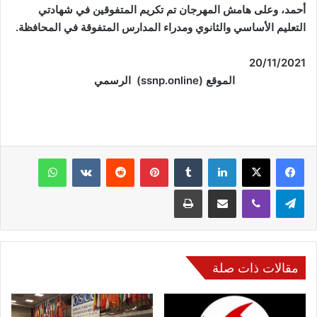
أحمد، وعلى هامش المهرجان تم تكريم المتفوقين في شهادتي
التعليم الأساسي والثانوي ومدراء المدارس المتفوقة في المحافظة
.
20/11/2021
الموقع
(ssnp.online)
الرسمي
فيسبوك
‫X
لينكدإن
‏Tumblr
بينتيريست
‏Reddit
‏VKontakte
واتساب
تيلقرام
ڤايبر
مشاركة عبر البريد
طباعة
مقالات ذات صلة