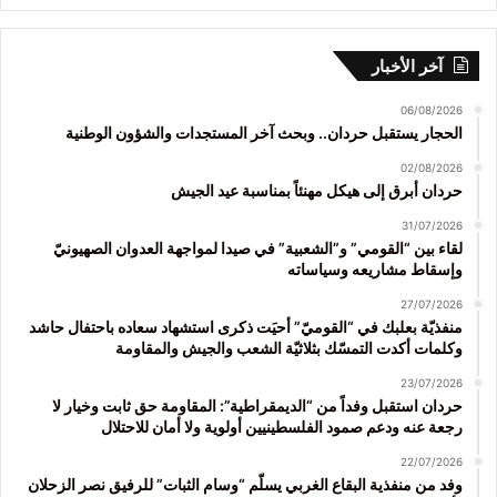
آخر الأخبار
06/08/2026
الحجار يستقبل حردان.. وبحث آخر المستجدات والشؤون الوطنية
02/08/2026
حردان أبرق إلى هيكل مهنئاً بمناسبة عيد الجيش
31/07/2026
لقاء بين “القومي” و”الشعبية” في صيدا لمواجهة العدوان الصهيونيّ
وإسقاط مشاريعه وسياساته
27/07/2026
منفذيّة بعلبك في “القوميّ” أحيَت ذكرى استشهاد سعاده باحتفال حاشد
وكلمات أكدت التمسّك بثلاثيّة الشعب والجيش والمقاومة
23/07/2026
حردان استقبل وفداً من “الديمقراطية”: المقاومة حق ثابت وخيار لا
رجعة عنه ودعم صمود الفلسطينيين أولوية ولا أمان للاحتلال
22/07/2026
وفد من منفذية البقاع الغربي يسلّم “وسام الثبات” للرفيق نصر الزحلان