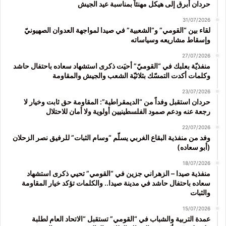
حردان أبرق إلى هيكل مهنئاً بمناسبة عيد الجيش
31/07/2026
لقاء بين “القومي” و”الشعبية” في صيدا لمواجهة العدوان الصهيونيّ
وإسقاط مشاريعه وسياساته
27/07/2026
منفذيّة بعلبك في “القوميّ” أحيَت ذكرى استشهاد سعاده باحتفال حاشد
وكلمات أكدت التمسّك بثلاثيّة الشعب والجيش والمقاومة
23/07/2026
حردان استقبل وفداً من “الديمقراطية”: المقاومة حق ثابت وخيار لا
رجعة عنه ودعم صمود الفلسطينيين أولوية ولا أمان للاحتلال
22/07/2026
وفد من منفذية البقاع الغربي يسلّم “وسام الثبات” للرفيق نصر الزحلان
(أبو سعاده)
18/07/2026
منفذية صيدا – الزهراني جزين في “القومي” تحيي ذكرى استشهاد
سعاده باحتفال حاشد في مدينة صيدا.. والكلمات تؤكد خيار المقاومة
والثبات
15/07/2026
عمدة التربية والشباب في “القومي” تستقبل “الاتحاد العام لطلبة