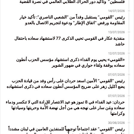
فلسطين” وتأكيد دور الحراك الطلابي العالمي في نصرة القضية
14/07/2026
رئيس “القومي” يستقبل وفداً من “الشعبي الناصري”: تأكيد خيار
المقاومة ورفض “اتفاق الإطار” ودعوة لتجريم الاتصال بالعدو
13/07/2026
منفذية عكار في القومي تحيي الذكرى 77 لاستشهاد سعاده باحتفال
حاشد
12/07/2026
«القومي» يحيي يوم الفداء ذكرى استشهاد مؤسس الحزب أنطون
سعاده بوقفة ولقاء حواري في ضهور الشوير
07/07/2026
رئيس “القومي” الأمين اسعد حردان على رأس وفد من قيادة الحزب
يضع اكليل زهر على ضريح المؤسس أنطون سعاده في ذكرى استشهاده
07/07/2026
حردان: عيد الفداء في 8 تموز هو عيد الانتصار للإرادة التي لا تنكسر ودماء
سعاده ومَن سار على نهجه هي من أجل نهضة الأمة وحريتها وسيادتها
وكرامتها
30/06/2026
رئيس “القومي” عقد اجتماعاً توجيهياً للمنفذين العامين في لبنان مشدداً