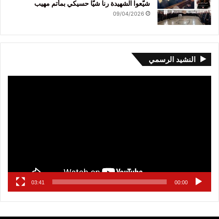
شيّعوا الشهيدة رنا شيّا حسيكي بمأتم مهيب
09/04/2026
النشيد الرسمي
مشغل
الفيديو
03:41
00:00