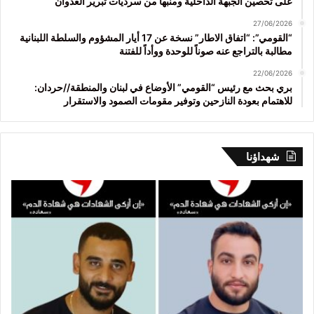
على تحصين الجبهة الداخلية ومنبهاً من سرديات تبرير العدوان
27/06/2026
“القومي”: “اتفاق الاطار” نسخة عن 17 أيار المشؤوم والسلطة اللبنانية
مطالبة بالتراجع عنه صوناً للوحدة ووأداً للفتنة
22/06/2026
بري بحث مع رئيس “القومي” الأوضاع في لبنان والمنطقة//حردان:
للاهتمام بعودة النازحين وتوفير مقومات الصمود والاستقرار
شهداؤنا