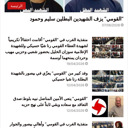
الرئيسة
“القومي” يزف الشهيدين البطلين سليم وحمود
07/06/2026
منفذية الغرب في “القومي” أقامت احتفالاً تكريمياً
لشهيدة العطاء القومي رنا شيّا حسيكي وللشهيدة
الإعلامية سوزان الخليل بحضور شعبي وحزبي مهيب
وحردان يمنحهما أوسمة
19/04/2026
وفد كبير من “القومي” يعزّي في بيصور بالشهيدة
البطلة رنا شيا حسيكي
12/04/2026
“القومي” ينعى الأمين المناضل نبيه بلوط:صدق
التعاقد مع سعاده وبقي ثابتاً على نهج حزبه
12/04/2026
منفذية الغرب في القومي” وأهالي بيصور والجوار