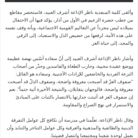
وألقى كلمة المنفذية ناظر الإذاعة أشرف العبيد، فاستحضر مقاطع
من خطب حضرة الزعيم في الأول من آذار، يؤكد فيها أن الاحتفال
بميلاده ليس مجرداً عن التعاليم القومية الاجتماعية، وبأنه وقف نفسه
على هذه الأمة، لرفعها من حضيض الذل والاستعباد، إلى الرقي
والمجد، إلى حياة العز.
وأشار ناظر الإذاعة أشرف العبيد إلى أنّ سعاده أسّس نهضة عظيمة
ووضع عقيدة محيية، وحارب الطغاة والفاسدين وحذّر من أصحاب
النزعة الفردية والخاضعين للإرادات الأجنبية. وسعاده هو القائل:
“صفوف العزّ قد أصبحت معروفة واضحة، وصفوف الذلّ قد أصبحت
معروفة واضحة، فالوجهان يتقابلان، والنتيجة الأخيرة آتية حتماً”. نعم
إن صفوف العز قد أثبتت جدارتها بالانتصار بالثبات على المبادئ
والاستمرار في نهج الصراع والمقاومة.
وقال ناظر الإذاعة، تعلّمنا في مدرسة أن نكافح كل عوامل التفرقة
الدينية والطائفية والمذهبية والعرقية وكل عوامل التناحر والتنابذ وأن
نعمل لوحدة شعبنا ومجتمعنا وانتصار قضيتنا.