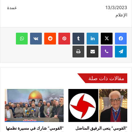
13/3/2023 عمدة
الإعلام
فيسبوك
‫X
لينكدإن
‏Tumblr
بينتيريست
‏Reddit
‏VKontakte
واتساب
تيلقرام
ڤايبر
مشاركة عبر البريد
طباعة
مقالات ذات صلة
“القومي” ينعى الرفيق المناضل
“القومي” شارك في مسيرة نظمتها