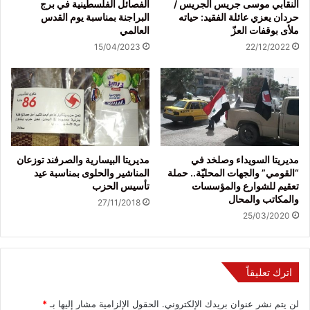
النقابي موسى جريس الجريس /
الفصائل الفلسطينية في برج
حردان يعزي عائلة الفقيد: حياته
البراجنة بمناسبة يوم القدس
ملأى بوقفات العزّ
العالمي
15/04/2023
22/12/2022
مديريتا السويداء وصلخد في
مديريتا البيسارية والصرفند توزعان
“القومي” والجهات المحليّة.. حملة
المناشير والحلوى بمناسبة عيد
تعقيم للشوارع والمؤسسات
تأسيس الحزب
والمكاتب والمحال
27/11/2018
25/03/2020
اترك تعليقاً
لن يتم نشر عنوان بريدك الإلكتروني.
الحقول الإلزامية مشار إليها بـ
*