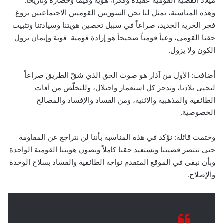
ميلاد القضية القومية عقيدة وفكراً، هوية وقيماً وحضارة وتاريخاً.
وهذه المناسبة، تمثل لنا نحن السوريين القوميين الاجتماعيين بزوغ
فجر الحرية الجديد، صراعاً في سبيل تحصين هويتنا وسيادتنا وتثبيت
حقنا القومي، وعياً قومياً صحيحاً هو إرادة قومية قوية وإيمان يزول
الكون ولا يزول.
أضافت: الأول من آذار هو صوت الحق الذي شقّ الطريق صراعاً
لتحيى بلادنا، وتدحر كل استعمار واحتلال، وللتخلّص من آفات
الطائفية والمذهبية والاثنية، ومن الفساد والإفساد والمصالح
الخصوصية.
وختمت قائلة: نؤكد في هذه المناسبة بأننا لن نتراجع عن المقاومة
حتى تنتصر قضيتنا ونستعيد حقنا كاملاً ونصون هويتنا القومية الواحدة
وبأن نبقى في الموقع المتقدم نواجه الطائفية والفساد بسلاح الوحدة
والإصلاح.