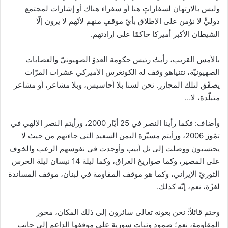
وليس بالارتهان لسفاراتٍ هنا أو سفراء هناك أو إشارات لمجتمع
دوليٍّ لا نؤمن على الإطلاق بأيّ موقفٍ منهم لأنّهم لا يرون إلّا
الشيطان الأكبر أميركا حاكمًا على إرادتهم.
بالأمس القريب، رأيتُ رئيس حكومة العدوّ الصهيونيّ والعصابات
الصهيونيّة، نتنياهو وقف له الكونغرس الأميركي عشرات المرّات
يصفّق لتلك المجازر. نحن لسنا بلا أحاسيس، وبلا مشاعر، أو مشاعر
متبلّدة، لا…
وأضاف: فكما رأينا النصر في 25 أيّار 2000، ورأيتم النصر الإلهي في
تمّوز 2006، ورأيتم مسيّرة اليمن السعيد التي جاءتهم من حيث لا
يحتسبون ووصلت إلى تل أبيب وأوجدت في نفوسهم الرعب والخوف
على المصير، وكما صواريخ العراق، وكما ليلة 14 نيسان ليلة الحرس
الثوريّ الإيراني، وكما هو موقف المقاومة في لبنان، موقف المساندة
لغزّة، نعم، إنّه كذلك.
وختم قائلاً: نحن بعونه تعالى سائرون إلى ذلك المكان، محور
المقاومة، نعم؛ صمود وثبات سورية على موقفها الداعم إلى جانب