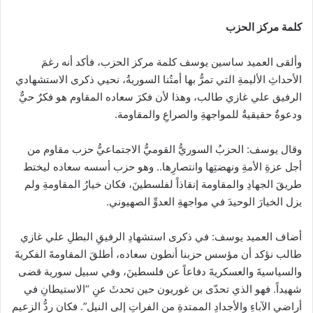
كلمة مركز الحزب
وألقى العميد ساسين يوسف كلمة مركز الحزب، فأكد أنه رغمَ
الأحداثِ الأليمةِ التي تمرُّ بها أمتُنا السوريةُ، نحيي ذكرى الاستشهادي
الرفيق علي غازي طالب، وهذا لأن فكرَ سعاده المقاوم هو فكرٌ حيٌّ
ودعوةٌ حقيقيةٌ للمواجهةِ والصراعِ والمقاومة.
وقال يوسف: الحزبُ السوريُّ القوميُّ الاجتماعيُّ حزب مقاوم من
أجل عزةِ الأمةِ ونهضتِها وانتصارِها.. وهو حزب أسسه سعاده ليختط
طريقَ الجهادِ والمقاومة إنقاذاً لفلسطينَ، فكان خيارُ المقاومةِ ولم
يزل الخيارَ الوحيدَ في مواجهةِ العدوِّ الصهيوني.
أضاف العميد يوسف: في ذكرى استشهادِ الرفيقِ البطلِ علي غازي
طالب نؤكد أن مؤسس حزبنا أنطون سعاده، أطلقَ المقاومةَ الفكريةَ
والسياسيةَ والعسكريةَ دفاعاً عن فلسطينَ، وفي سبيل سورية قضى
شهيداً. فهو الذي تحدّى بن غوريون حين تحدثَ عنِ “الاستيطانِ في
أراضي الآباءِ والأجدادِ الممتدةِ من الفراتِ إلى النيل”. فكان ردُّ الزعيمِ