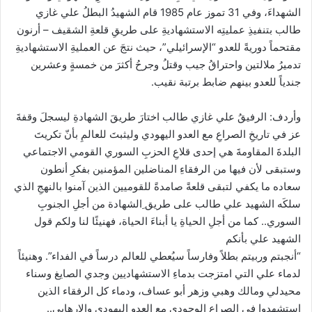
الشهداءَ، وفي 31 تموز عام 1985 قام الشهيدُ البطلُ علي غازي
طالب بتنفيذِ عمليتِه الاستشهاديةِ على طريقِ قلعةِ الشقيف – أرنون
مقتحماً دوريةً للعدو “الإسرائيلي”، حيث نتجَ عن العمليةِ الاستشهاديةِ
تدميرُ ملالتين واحتراقُ جيب وقتلُ وجرحُ أكثرَ من خمسةٍ وعشرين
جندياً للعدو بينهم ضابط برتبة نقيب.
وأردف: الرفيقُ علي غازي طالب اختارَ طريقَ الشهادةِ ليسجلَ وقفةَ
عز في تاريخِ الصراعِ مع العدو اليهودي وليثبتَ للعالمِ بأنّ تكريتَ
البلدةَ المقاومةَ هي إحدى قلاعِ الحزبِ السوري القومي الاجتماعي
وستبقى لأن فيها من الرفقاءِ المناضلين المؤمنين بفكرِ أنطون
سعاده ما يكفي لتبقى قلعةً صامدةً للقوميين الذين آمنوا بالنهجِ الذي
سلكَه الشهيد علي طالب على طريق ِالشهادة من أجلِ الجنوبِ
السوري.. كما من أجلِ الحياةِ يا أبناءَ الحياة، فهنيئًا لنا ولكم قول
الشهيد علي بأنكم
“أنجبتم وربيتم بطلاً وفارساً سيُعطي للعالم درساً في الفداء”. وهنيئاً
لدماء علي التي امتزجت بدماءِ الاستشهاديين وجدي الصايغ وسناء
محيدلي ومالك وهبي وزهر أبو عساف، ودماء كل الرفقاء الذين
استشهدوا في الصراعِ الوجودي مع العدو اليهودي والإرهابي..