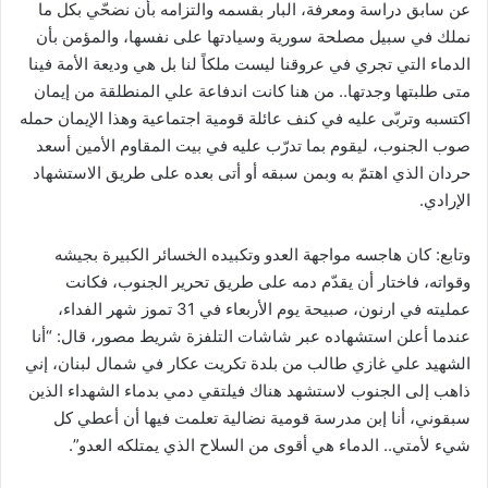
عن سابق دراسة ومعرفة، البار بقسمه والتزامه بأن نضحّي بكل ما
نملك في سبيل مصلحة سورية وسيادتها على نفسها، والمؤمن بأن
الدماء التي تجري في عروقنا ليست ملكاً لنا بل هي وديعة الأمة فينا
متى طلبتها وجدتها.. من هنا كانت اندفاعة علي المنطلقة من إيمان
اكتسبه وتربّى عليه في كنف عائلة قومية اجتماعية وهذا الإيمان حمله
صوب الجنوب، ليقوم بما تدرّب عليه في بيت المقاوم الأمين أسعد
حردان الذي اهتمّ به وبمن سبقه أو أتى بعده على طريق الاستشهاد
الإرادي.
وتابع: كان هاجسه مواجهة العدو وتكبيده الخسائر الكبيرة بجيشه
وقواته، فاختار أن يقدّم دمه على طريق تحرير الجنوب، فكانت
عمليته في ارنون، صبيحة يوم الأربعاء في 31 تموز شهر الفداء،
عندما أعلن استشهاده عبر شاشات التلفزة شريط مصور، قال: “أنا
الشهيد علي غازي طالب من بلدة تكريت عكار في شمال لبنان، إني
ذاهب إلى الجنوب لاستشهد هناك فيلتقي دمي بدماء الشهداء الذين
سبقوني، أنا إبن مدرسة قومية نضالية تعلمت فيها أن أعطي كل
شيء لأمتي.. الدماء هي أقوى من السلاح الذي يمتلكه العدو”.