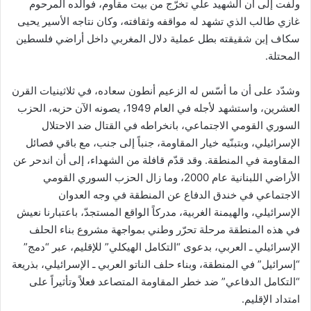
ولفت إلى أن الشهيد علي تخرّج من بيت مقاوم، فوالده المرحوم
غازي طالب الذي تشهد له مواقفه وثقافته، وكان نتاجه الأسير يحيى
سكاف إبن شقيقته بطل عملية دلال المغربي داخل أراضي فلسطين
المحتلة.
وشدّد على أن ما أسّس له الزعيم أنطون سعاده، في ثلاثينيات القرن
العشرين، واستشهد لأجله في العام 1949، يصونه الآن حزبه، الحزب
السوري القومي الاجتماعي، بانخراطه في القتال ضد الاحتلال
الإسرائيلي، وبتبنّيه خيار المقاومة، جنباً إلى جنب، مع باقي فصائل
المقاومة في المنطقة. وقد قدّم قافلة من الشهداء، إلى أن اندحر عن
الأراضي اللبنانية عام 2000، وما زال الحزب السوري القومي
الاجتماعي في خندق الدفاع عن المنطقة في وجه العدوان
الإسرائيلي، والهيمنة الغربية، مدركاً الواقع المستجدّ، باعتبارنا نعيش
في هذه المنطقة مرحلة تحرّر وطني بمواجهة مشروع بناء الحلف
الإسرائيلي ـ العربي، بدعوى “التكامل الهيكلي” للإقليم، عبر “دمج”
“إسرائيل” في المنطقة، وبناء حلف الناتو العربي ـ الإسرائيلي، بذريعة
“التكامل الدفاعي” ضد خطر المقاومة المتصاعد فعلاً وتأثيراً على
امتداد الإقليم.