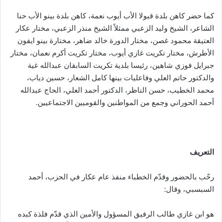
كما حضر كاهن بلدة قبولا الأب أيوب نعمة، كاهن بلدة بينو الأب حنا
الشاعر، الشيخ وليد الزعبي ممثلاً الشيخ منذر الزعبي، مختار عكار
العتيقة محمود غصن، مختار الدورة خالد ضاهر، مختارة بينو ايفون
الأطرش، مختار تكريت غازي أيوب، مختار تكريت أكرم نعمان، مختار
جبرايل فوزي شاهين، رئيسا بلدية تكريت السابقان عبدالله غية
والدكتور حاتم العلي وفاعليات بينها كامل الشعار، حسين دياب،
محمد الخطيب، حسن الناظر، الدكتور أحمد العلي، الحاج عبدالله
أحمد الحوراني وجمع من المواطنين والقوميين الاجتماعيين.
التعريف
رحّب بالحضور وقدّم الخطباء منفذ عام عكار في الحزب، أحمد
السبسبي، وقال:
هو ابن غازي طالب الرفيق المسؤول والأمين الذي قدّم فلذة كبده