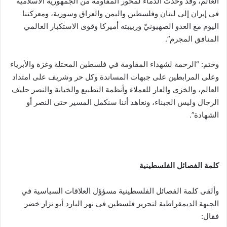
العالم، وقد وحّدت الدماء لمحور المقاومة من الجمهورية الاسلامية
في إيران إلى لبنان وفلسطين واليمن والعراق وسورية، ومعركتنا
اليوم مع العدو الصهيونيّ وربيبته أميركا وقوى الاستكبار العالمي
المنافق المجرم”.
وختم: “الرحمة لشهداء المقاومة في فلسطين المحتلة وغزة والأبرياء
وعلى المرابطين على جبهات المساندة وكل حر وشريف على امتداد
العالم، والخزي والعار للعملاء وأنظمة التطبيع والخيانة والنصر حليف
الرجال وليس الجبناء، ونعاهد أننا سنكمل المسير حتى النصر أو
الشهادة”.
كلمة الفصائل الفلسطينية
وألقى كلمة الفصائل الفلسطينية مسؤؤل العلاقات السياسية في
الجبهة الديمقراطية لتحرير فلسطين في نهر البارد أبو نزار خضر
فقال: