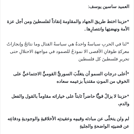
العميد ساسين يوسف:
*حزبنا اختط طريقَ الجهاد والمقاومة إنقاذاً لفلسطينَ ومن أجل عزة
الأمة ونهضتِها وانتصارِها..
*لنا في الحربِ سياسةٌ واحدةٌ هي سياسةُ القتال وما نتائجُ وإنجازاتُ
معركةِ طوفانِ الأقصى الا نموذجٌ للصمود في مواجهةِ الاحتلالِ حتى
تحريرِ فلسطينَ كل فلسطين
*أعلى درجاتِ السمو أن يتغلّبَ السوريُّ القوميُّ الاجتماعيُّ على
الخوفِ من الموتِ مقتدياً بزعيمه سعاده
*حزبنا لا يزالُ قويًّا حاضراً ثابتاً على خياراته مقاوماً بالقول والفعل
والدم،
لم ولن يتخلّى عن مبادئه وقيمِه وعقيدتِه الأخلاقيةِ والوجوديةِ ودفاعِه
عن قضيتِه الواضحةِ والجليةِ