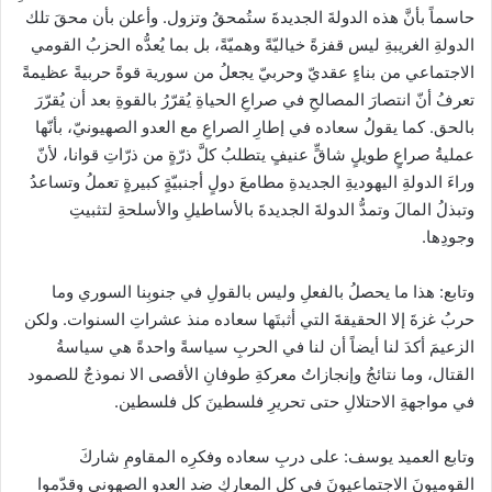
حاسماً بأنَّ هذه الدولةَ الجديدةَ ستُمحقُ وتزول. وأعلن بأن محقَ تلك
الدولةِ الغريبةِ ليس قفزةً خياليّةً وهميّةً، بل بما يُعدُّه الحزبُ القومي
الاجتماعي من بناءٍ عقديّ وحربيّ يجعلُ من سورية قوةً حربيةً عظيمةً
تعرفُ أنّ انتصارَ المصالحِ في صراعِ الحياةِ يُقرّرُ بالقوةِ بعد أن يُقرّرَ
بالحق. كما يقولُ سعاده في إطارِ الصراعِ مع العدو الصهيونيّ، بأنّها
عمليةُ صراعٍ طويلٍ شاقٍّ عنيفٍ يتطلبُ كلَّ ذرّةٍ من ذرّاتِ قوانا، لأنّ
وراءَ الدولةِ اليهوديةِ الجديدةِ مطامعَ دولٍ أجنبيّةٍ كبيرةٍ تعملُ وتساعدُ
وتبذلُ المالَ وتمدُّ الدولةَ الجديدةَ بالأساطيلِ والأسلحةِ لتثبيتِ
وجودِها.
وتابع: هذا ما يحصلُ بالفعلِ وليس بالقولِ في جنوبِنا السوري وما
حربُ غزةَ إلا الحقيقةَ التي أثبتَها سعاده منذ عشراتِ السنوات. ولكن
الزعيمَ أكدَ لنا أيضاً أن لنا في الحربِ سياسةً واحدةً هي سياسةُ
القتال، وما نتائجُ وإنجازاتُ معركةِ طوفانِ الأقصى الا نموذجٌ للصمود
في مواجهةِ الاحتلالِ حتى تحريرِ فلسطينَ كل فلسطين.
وتابع العميد يوسف: على دربِ سعاده وفكرِه المقاومِ شاركَ
القوميونَ الاجتماعيونَ في كلِ المعاركِ ضد العدوِ الصهوني وقدّموا