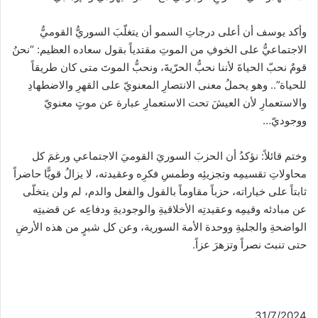
وأكد يوسف أن أعلى درجاتِ السمو أن يتغلّبَ السوريُّ القوميُّ
الاجتماعيُّ على الخوفِ من الموتِ مقتدياً بقول سعاده العظيم: “نحنُ
قومٌ نحبّ الحياةَ لأننا نحبُّ الحرّيةَ، ونحبُّ الموتَ متى كان طريقاً
للحياة”.. وهو يحملُ معنى الانتصارِ المعنويّ على القهرِ والاضطهادِ
والاستعمارِ لأن العيشَ تحت الاستعمارِ عبارة عن موتٍ معنويّ
ووجوديّ…
وختم قائلاً: نؤكدُ أن الحزبَ السوريَ القوميَ الاجتماعي ورغمَ كل
محاولاتِ تقسيمِه وتجزيئِه وطمسِ فكرِه وعقيدته، لا يزالُ قويًّا حاضراً
ثابتاً على خياراته، حزباً مقاوماً بالقول والفعل والدم، لم ولن يتخلّى
عن مبادئه وقيمِه وعقيدتِه الأخلاقيةِ والوجوديةِ ودفاعِه عن قضيتِه
الواضحةِ والجليةِ ووحدة الأمة السورية، وعن كل شبرٍ من هذه الأرضِ
حتى تنبتَ نصراً وتزهرَ عزاً.
31/7/2024