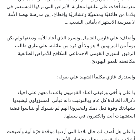
مدرسة أخذت على عاتقها محاربة الأمراض التي تركها المستعمر في
بلادنا من طائفيّة ومذهبيّة وعشائريّة وإقطاع، إبن مدرسة نهضة الأمة
لا مدرسة الاستهزاء بأماني الشعب….
وأضاف: علي فارس الشمال ونسره الذي أعاد للأمة وديعتها ولم يكن
يوماً من المرتهنين لا هو ولا أي فرد من عائلته. علي غازي طالب
الرفيق السوري القومي الاجتماعي المكافح للأمراض الطائفية
مكافحته للعدو اليهوديّ.
واستدرك غازي مكلماً الشهيد علي بقوله:
يا علي يا أخي ورفيقي اعتاد القوميون واعتدنا معهم على إحياء
ذكراك الخالدة كل عام وبالتوقيت ذاته فيأتي المسؤولون ليشيدوا
بشهادتك وقوة فعل دمك وليخبرونا أنهم لم ينسوك أو يتناسوا قضية
استشهدت أنت والكثيرون في سبيلها.
يا علي هل أصف لك حال بلادنا التي أردتها موحّدة حرّة أبية وأصبحت
أشلاء متناثرة بسبب ظلم وطغيان الأنظمة.