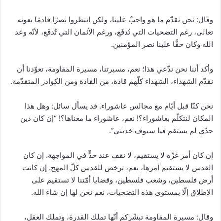
وقال: نحن نقدّم ما هو واجبٌ علينا، ولكن انتظروا نصرًا قادمًا بعونه
تعالى، رغم التضحيات التي تُدفَع، ورغم الأثمان التي تُدفَع، لأنّه وعد
الله وكان حقًّا علينا نصر المؤمنين.
وأكد أننا نحن ندّعي هذا؛ نعم، مسيرتنا، مسيرة المقاومة، تعوّدنا أن
نقدّم الشهداء، الشهداء كلّهم قادة، من القادة ومن الكوادر المتقدّمة.
نحن كنّا قبل أيّام مع مجالس عاشوراء. قد يسأل سائل: وهل هذا
المكان لنتكلّم بعاشوراء؟! نعم، عاشوراء ما معناها؟! “إن كان دين
جدّي لم يستقم فيا سيوف خذيني”.
إن كان أمر غزّة لا يستقيم، لا نقف عند حدٍّ في المواجهة. إن كان
القدس لا يستقيم أمرها، نعم، ترخص للقدس كلّ المهج. إن كانت
أرض فلسطين، وشعب فلسطين، وقضايا أمّتنا لا تستقيم على
الإطلاق إلّا بمستوى هذه التضحيات، نعم نحن لها إن شاء الله.
وقال: مسيرة المقاومة تبشّركم أنّها تملك القدرة، وتملك العقل،