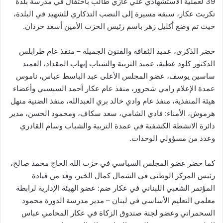
39 لعملية الاستشهادي علي غازي طالب باحتفال في مدرسة بلدة
تكريت عكار، سبقه مسيرة إلى النصب التذكاري للشهيد في البلدة،
حيث تم وضع أكليل زهر باسم رئيس الحزب الأمين أسعد حردان.
حضر الذكرى، عميد الثقافة والفنون الجميلة – منفذ عام طرابلس
الدكتور كلود عطية، عميد التربية والشباب إيهاب المقداد، العميد
ساسين يوسف، عضو المجلس الأعلى عبد الباسط عباس، ناموس
عمدة الإعلام رامي شحرور، منفذ عام عكار أحمد السبسبي وأعضاء
هيئة المنفذية، منفذ عام وادي خالد بري العبدالله، منفذ الضنية منهل
هرموش، الأمناء: فادي الشامي، سعد سكاف، ومحمود الحسن، مدير
دائرة الانشطة الكشفية في عمدة التربية والشباب وسام القادري
وعدد من مسؤولي الوحدات.
كما حضر عضو المجلس السياسي في حزب الله الحاج محمد صالح،
رئيس المركز الوطني في الشمال كمال الخير، وفد من قيادة
المؤتمر الشعبي اللبناني في عكار ضم: عضو الهيئة الإدارية لرابطة
معلمي التعليم الأساسي في لبنان – مدير مدرسة الدورة محمود
السحمراني وعضو لجنة صندوق الزكاة في عكار المحامي عباس