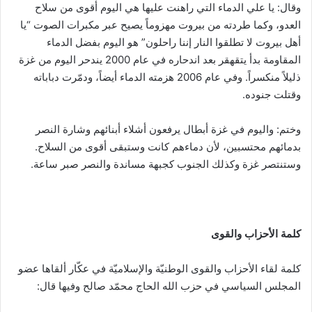
وقال: يا علي الدماء التي راهنت عليها هي اليوم أقوى من سلاح
العدو، وكما طردته من بيروت مهزوماً يصيح عبر مكبرات الصوت “يا
أهل بيروت لا تطلقوا النار إننا راحلون” هو اليوم بفضل الدماء
المقاومة بدأ يتقهقر بعد اندحاره في عام 2000 يندحر اليوم من غزة
ذليلاً منكسراً. وفي عام 2006 هزمته الدماء أيضاً، ودمّرت دباباته
وقتلت جنوده.
وختم: واليوم في غزة أبطال يرفعون أشلاء أبنائهم وشارة النصر
بدمائهم محتسبين، لأن دماءهم كانت وستبقى أقوى من السلاح.
وستنتصر غزة وكذلك الجنوب كجبهة مساندة والنصر صبر ساعة.
كلمة الأحزاب والقوى
كلمة لقاء الأحزاب والقوى الوطنيّة والإسلاميّة في عكّار ألقاها عضو
المجلس السياسي في حزب الله الحاج محمّد صالح وفيها قال: