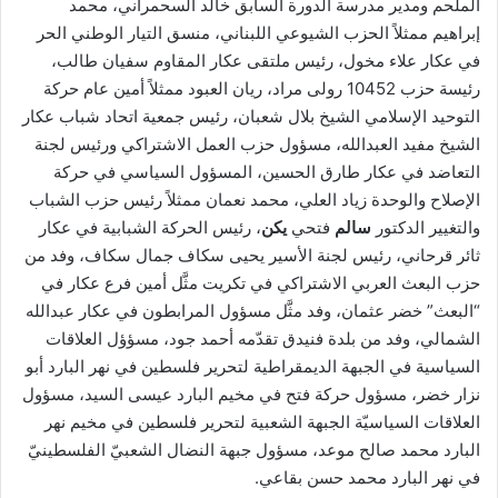
الملحم ومدير مدرسة الدورة السابق خالد السحمراني، محمد
إبراهيم ممثلاً الحزب الشيوعي اللبناني، منسق التيار الوطني الحر
في عكار علاء مخول، رئيس ملتقى عكار المقاوم سفيان طالب،
رئيسة حزب 10452 رولى مراد، ريان العبود ممثلاً أمين عام حركة
التوحيد الإسلامي الشيخ بلال شعبان، رئيس جمعية اتحاد شباب عكار
الشيخ مفيد العبدالله، مسؤول حزب العمل الاشتراكي ورئيس لجنة
التعاضد في عكار طارق الحسين، المسؤول السياسي في حركة
الإصلاح والوحدة زياد العلي، محمد نعمان ممثلاً رئيس حزب الشباب
والتغيير الدكتور
سالم
فتحي
يكن
، رئيس الحركة الشبابية في عكار
ثائر قرحاني، رئيس لجنة الأسير يحيى سكاف جمال سكاف، وفد من
حزب البعث العربي الاشتراكي في تكريت مثَّل أمين فرع عكار في
“البعث” خضر عثمان، وفد مثَّل مسؤول المرابطون في عكار عبدالله
الشمالي، وفد من بلدة فنيدق تقدّمه أحمد جود، مسؤؤل العلاقات
السياسية في الجبهة الديمقراطية لتحرير فلسطين في نهر البارد أبو
نزار خضر، مسؤول حركة فتح في مخيم البارد عيسى السيد، مسؤول
العلاقات السياسيّة الجبهة الشعبية لتحرير فلسطين في مخيم نهر
البارد محمد صالح موعد، مسؤول جبهة النضال الشعبيّ الفلسطينيّ
في نهر البارد محمد حسن بقاعي.