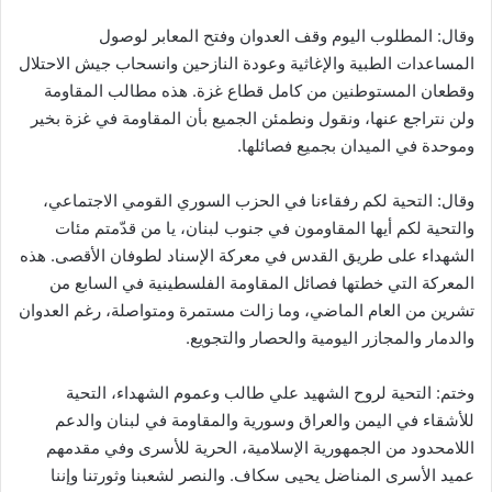
وقال: المطلوب اليوم وقف العدوان وفتح المعابر لوصول
المساعدات الطبية والإغاثية وعودة النازحين وانسحاب جيش الاحتلال
وقطعان المستوطنين من كامل قطاع غزة. هذه مطالب المقاومة
ولن نتراجع عنها، ونقول ونطمئن الجميع بأن المقاومة في غزة بخير
وموحدة في الميدان بجميع فصائلها.
وقال: التحية لكم رفقاءنا في الحزب السوري القومي الاجتماعي،
والتحية لكم أيها المقاومون في جنوب لبنان، يا من قدّمتم مئات
الشهداء على طريق القدس في معركة الإسناد لطوفان الأقصى. هذه
المعركة التي خطتها فصائل المقاومة الفلسطينية في السابع من
تشرين من العام الماضي، وما زالت مستمرة ومتواصلة، رغم العدوان
والدمار والمجازر اليومية والحصار والتجويع.
وختم: التحية لروح الشهيد علي طالب وعموم الشهداء، التحية
للأشقاء في اليمن والعراق وسورية والمقاومة في لبنان والدعم
اللامحدود من الجمهورية الإسلامية، الحرية للأسرى وفي مقدمهم
عميد الأسرى المناضل يحيى سكاف. والنصر لشعبنا وثورتنا وإننا