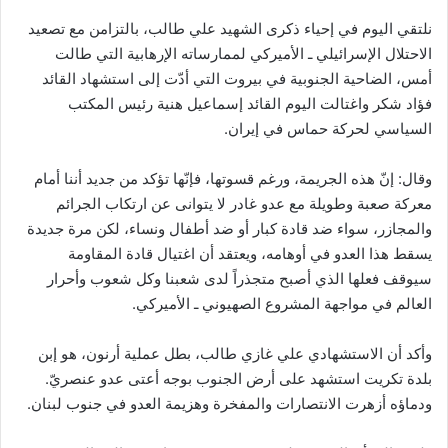
نلتقي اليوم في إحياء ذكرى الشهيد علي طالب، بالتزامن مع تصعيد
الاحتلال الإسرائيلي ـ الأميركي لممارساته الإرهابية التي طالت
أمس، الضاحية الجنوبية في بيروت التي أدّت إلى استشهاد القائد
فؤاد شكر واغتالت اليوم القائد إسماعيل هنية رئيس المكتب
السياسي لحركة حماس في إيران.
وقال: إنّ هذه الجريمة، ورغم قسوتها، فإنّها تؤكد من جديد أننا أمام
معركة صعبة وطويلة مع عدو غادر لا يتوانى عن ارتكاب الجرائم
والمجازر، سواء ضد قادة كبار أو ضد أطفال ونساء، لكن مرة جديدة
يسقط هذا العدو في أوهامه، ويعتقد أن اغتيال قادة المقاومة
سيوقف فعلها الذي أصبح متجذراً لدى شعبنا وكل شعوب وأحرار
العالم في مواجهة المشروع الصهيوني ـ الأميركي.
وأكد أن الاستشهادي علي غازي طالب، بطل عملية أرنون، هو إبن
بلدة تكريت استشهد على أرض الجنوب بوجه أعتى عدو عنصريّ.
ودماؤه أزهرت الانتصارات والمفخرة وهزيمة العدو في جنوب لبنان.