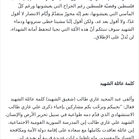
فلسطين وقضيّة فلسطين رغم الجراح التي يعيشونها ورغم كلّ
المآسي التي يعيشونها، نعم إنّه محورٌ متقدّمٌ وأيّام الانتصار لا أقول
غدًا، ولا أقول بعد غد، ولكن أقول إنّنا مشينا خطى سترونها ودماء
الشهيد سوف تنبئكم أنّ هذه الأمّة التي تحيا لتحفظ أمانة الشهداء،
لن تُذلّ على الإطلاق..
كلمة عائلة الشهيد
وألقى عبد المجيد غازي طالب (شقيق الشهيد) كلمة عائلة الشهيد
فقال: “نحييكم ونرحّب بكم مشاركين بإحياء ذكرى علي غازي طالب
الاستشهادي الذي قدّم دمه طواعية في سبيل تحرير الأرض والإنسان.
الشهيد علي غازي طالب إبن المدرسة السورية القومية الاجتماعية،
إبن عائلة تعاقدت بكاملها مع سعاده على إقامة دولة الأمة ومكافحة
الفساد والمفسدين ولو تلطوا برايات عديدة قريبة أو بعيدة، إبن