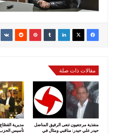
فيسبوك
‫X
لينكدإن
‏Tumblr
بينتيريست
‏Reddit
‏te
مقالات ذات صلة
منفذية مرجعيون تنعى الرفيق المناضل
مديرية القصّاع
حيدر علي حيدر: مناقبي ومثال في
تأسيس الحزب 