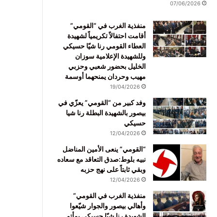
07/06/2026
منفذية الغرب في “القومي”
أقامت احتفالاً تكريمياً لشهيدة
العطاء القومي رنا شيّا حسيكي
وللشهيدة الإعلامية سوزان
الخليل بحضور شعبي وحزبي
مهيب وحردان يمنحهما أوسمة
19/04/2026
وفد كبير من “القومي” يعزّي في
بيصور بالشهيدة البطلة رنا شيا
حسيكي
12/04/2026
“القومي” ينعى الأمين المناضل
نبيه بلوط:صدق التعاقد مع سعاده
وبقي ثابتاً على نهج حزبه
12/04/2026
منفذية الغرب في القومي”
وأهالي بيصور والجوار شيّعوا
الشهيدة رنا شيّا حسيكي بمأتم