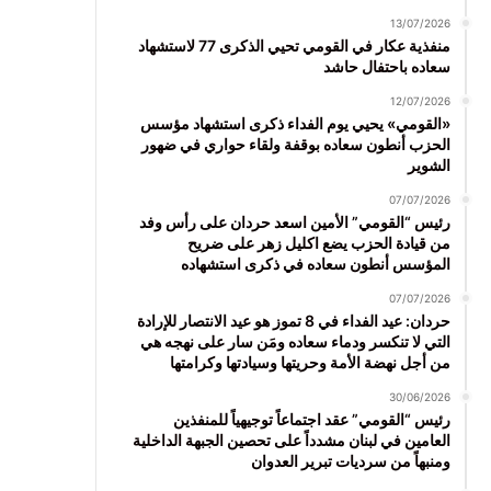
13/07/2026
منفذية عكار في القومي تحيي الذكرى 77 لاستشهاد
سعاده باحتفال حاشد
12/07/2026
«القومي» يحيي يوم الفداء ذكرى استشهاد مؤسس
الحزب أنطون سعاده بوقفة ولقاء حواري في ضهور
الشوير
07/07/2026
رئيس “القومي” الأمين اسعد حردان على رأس وفد
من قيادة الحزب يضع اكليل زهر على ضريح
المؤسس أنطون سعاده في ذكرى استشهاده
07/07/2026
حردان: عيد الفداء في 8 تموز هو عيد الانتصار للإرادة
التي لا تنكسر ودماء سعاده ومَن سار على نهجه هي
من أجل نهضة الأمة وحريتها وسيادتها وكرامتها
30/06/2026
رئيس “القومي” عقد اجتماعاً توجيهياً للمنفذين
العامين في لبنان مشدداً على تحصين الجبهة الداخلية
ومنبهاً من سرديات تبرير العدوان