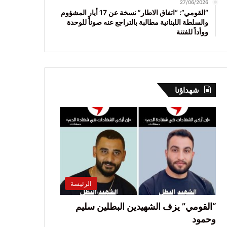
27/06/2026
“القومي”: “اتفاق الاطار” نسخة عن 17 أيار المشؤوم
والسلطة اللبنانية مطالبة بالتراجع عنه صوناً للوحدة
ووأداً للفتنة
شهداؤنا
الرئيسة
“القومي” يزف الشهيدين البطلين سليم
وحمود