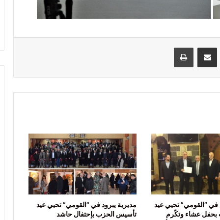
VKontak
مشاركة عبر البريد
طباعة
 في “القومي” تحيي عيد
مديرية يبرود في “القومي” تحيي عيد
بحفل عشاء وتكّرم
تأسيس الحزب بإحتفال حاشد