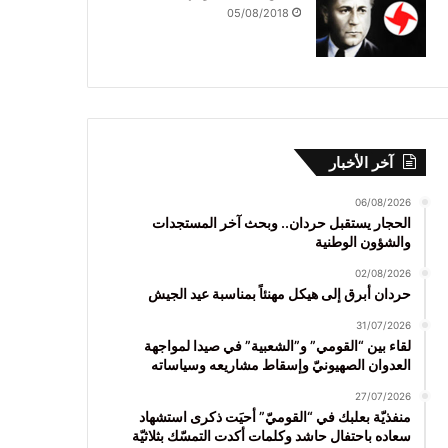
05/08/2018
آخر الأخبار
06/08/2026
الحجار يستقبل حردان.. وبحث آخر المستجدات
والشؤون الوطنية
02/08/2026
حردان أبرق إلى هيكل مهنئاً بمناسبة عيد الجيش
31/07/2026
لقاء بين “القومي” و”الشعبية” في صيدا لمواجهة
العدوان الصهيونيّ وإسقاط مشاريعه وسياساته
27/07/2026
منفذيّة بعلبك في “القوميّ” أحيَت ذكرى استشهاد
سعاده باحتفال حاشد وكلمات أكدت التمسّك بثلاثيّة