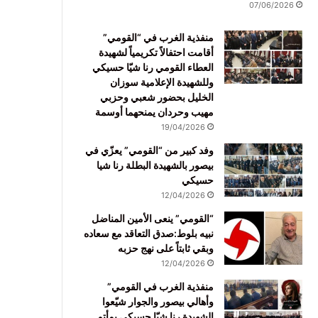
07/06/2026
منفذية الغرب في “القومي”
أقامت احتفالاً تكريمياً لشهيدة
العطاء القومي رنا شيّا حسيكي
وللشهيدة الإعلامية سوزان
الخليل بحضور شعبي وحزبي
مهيب وحردان يمنحهما أوسمة
19/04/2026
وفد كبير من “القومي” يعزّي في
بيصور بالشهيدة البطلة رنا شيا
حسيكي
12/04/2026
“القومي” ينعى الأمين المناضل
نبيه بلوط:صدق التعاقد مع سعاده
وبقي ثابتاً على نهج حزبه
12/04/2026
منفذية الغرب في القومي”
وأهالي بيصور والجوار شيّعوا
الشهيدة رنا شيّا حسيكي بمأتم