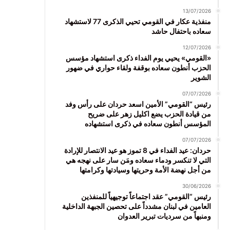
13/07/2026
منفذية عكار في القومي تحيي الذكرى 77 لاستشهاد
سعاده باحتفال حاشد
12/07/2026
«القومي» يحيي يوم الفداء ذكرى استشهاد مؤسس
الحزب أنطون سعاده بوقفة ولقاء حواري في ضهور
الشوير
07/07/2026
رئيس “القومي” الأمين اسعد حردان على رأس وفد
من قيادة الحزب يضع اكليل زهر على ضريح
المؤسس أنطون سعاده في ذكرى استشهاده
07/07/2026
حردان: عيد الفداء في 8 تموز هو عيد الانتصار للإرادة
التي لا تنكسر ودماء سعاده ومَن سار على نهجه هي
من أجل نهضة الأمة وحريتها وسيادتها وكرامتها
30/06/2026
رئيس “القومي” عقد اجتماعاً توجيهياً للمنفذين
العامين في لبنان مشدداً على تحصين الجبهة الداخلية
ومنبهاً من سرديات تبرير العدوان