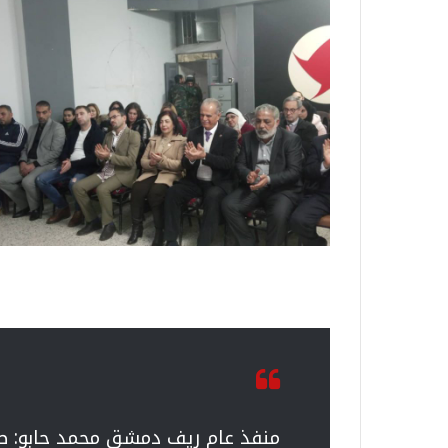
منفذ عام ريف دمشق محمد حابو: ط