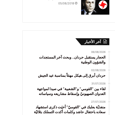
05/08/2018
آخر الأخبار
06/08/2026
الحجار يستقبل حردان.. وبحث آخر المستجدات
والشؤون الوطنية
02/08/2026
حردان أبرق إلى هيكل مهنئاً بمناسبة عيد الجيش
31/07/2026
لقاء بين “القومي” و”الشعبية” في صيدا لمواجهة
العدوان الصهيونيّ وإسقاط مشاريعه وسياساته
27/07/2026
منفذيّة بعلبك في “القوميّ” أحيَت ذكرى استشهاد
سعاده باحتفال حاشد وكلمات أكدت التمسّك بثلاثيّة