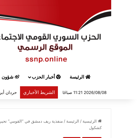
الرئيسة
أخبار الحزب
شؤون س
الشريط الأخباري
حردان أبر
2026/08/08 11:21 صباحًا
الرئيسية
/
الرئيسة
/
منفذية ريف دمشق في “القومي” تحيي ا
كشكول