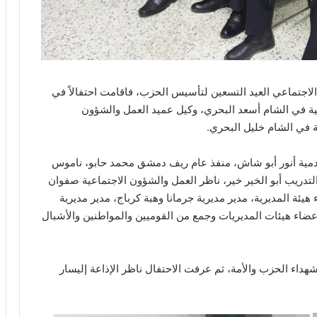
جتماعي العيد التسعين لتأسيس الحزب، فاقامت احتفالاً في
لية في الشام أسعد البحري، وكيل عميد العمل والشؤون
ة في الشام خليل البحري.
مية أنور أبو شاش، منفذ عام ريف دمشق محمد حابو، ناموس
التدريب أبو الخير خير، ناظر العمل والشؤون الاجتماعية صفوان
ة المديرية، مدير مديرية جرمانا وهبة كرباج، مدير مديرية
عضاء هيئات المديريات وجمع من القوميين والمواطنين والأشبال
هداء الحزب والأمة، ثم عرفت الاحتفال ناظر الإذاعة إليسار