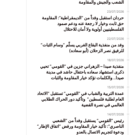
الشعب والجيش والمقاومة
23/07/2026
حردان استقبل وفداً من “الديمقراطية”: المقاومة
حق ثابت وخيار لا رجعة عنه ودعم صمود
الفلسطينيين أولوية ولا أمان للاحتلال
22/07/2026
وفد من منفذية البقاع الغربي يسلّم “وسام الثبات”
للرفيق نصر الزحلان (أبو سعاده)
18/07/2026
منفذية صيدا – الزهراني جزين في “القومي” تحيي
ذكرى استشهاد سعاده باحتفال حاشد في مدينة
صيدا.. والكلمات تؤكد خيار المقاومة والثبات
15/07/2026
عمدة التربية والشباب في “القومي” تستقبل “الاتحاد
العام لطلبة فلسطين” وتأكيد دور الحراك الطلابي
العالمي في نصرة القضية
14/07/2026
رئيس “القومي” يستقبل وفداً من “الشعبي
الناصري”: تأكيد خيار المقاومة ورفض “اتفاق الإطار”
ودعوة لتجريم الاتصال بالعدو