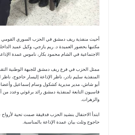
أحيت منفذية ريف دمشق في الحزب السوري القومي الا
مكتبها بحضور العميدة د. ريم يازجي، وكيل عميد الداخ
الاجتماعية في الشام محمود بكار، ناموس عمدة الإذاع
ممثل الحزب في فرع ريف دمشق للجبهة الوطنية التقد
المنفذية سليم نادر، ناظر الإذاعة إليسار حاجوج، ناظر 
أبو شاش، مدير مديرية كشكول وسام إسماعيل وأعضاء هيئ
قاسيون التابعة لمنفذية دمشق رائد برغوثي وعدد من أ
والزهرات.
ابتدأ الاحتفال بنشيد الحزب فدقيقة صمت تحية لأرواح ش
حاجوج وتلت بيان عمدة الإذاعة بالمناسبة.