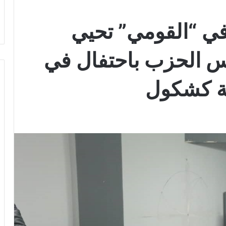
ي “القومي” تحيي
يس الحزب باحتفال في
ية كشكول