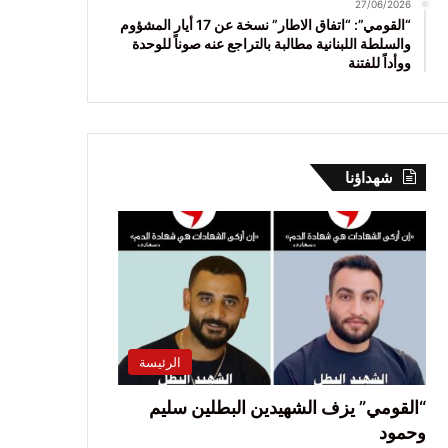
27/06/2026
“القومي”: “اتفاق الاطار” نسخة عن 17 أيار المشؤوم
والسلطة اللبنانية مطالبة بالتراجع عنه صوناً للوحدة
ووأداً للفتنة
شهداؤنا
الرئيسة
“القومي” يزف الشهيدين البطلين سليم
وحمود