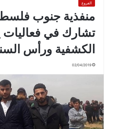
الفروع
منفذية جنوب فلسط
تشارك في فعاليات ي
الكشفية ورأس السنة
02/04/2019