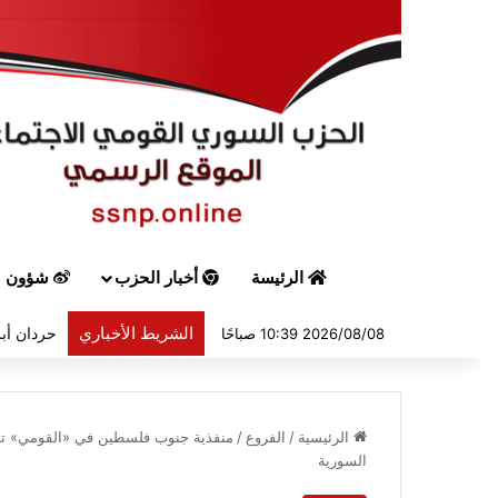
الرئيسة
أخبار الحزب
شؤون س
الشريط الأخباري
حردان أبر
2026/08/08 10:39 صباحًا
الرئيسية
/
الفروع
/
منفذية جنوب فلسطين في «القومي» تشا
السورية