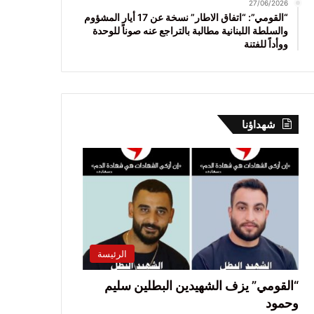
27/06/2026
“القومي”: “اتفاق الاطار” نسخة عن 17 أيار المشؤوم
والسلطة اللبنانية مطالبة بالتراجع عنه صوناً للوحدة
ووأداً للفتنة
شهداؤنا
الرئيسة
“القومي” يزف الشهيدين البطلين سليم
وحمود