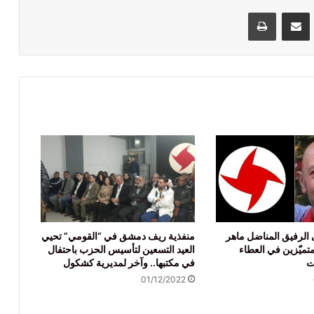
VKontak
مشاركة عبر البريد
طباعة
 الرفيق المناضل ماهر
منفذية ريف دمشق في “القومي” تحيي
متميّزين في العطاء
العيد التسعين لتأسيس الحزب باحتفال
ات
في مكتبها.. وآخر لمديرية كشكول
01/12/2022