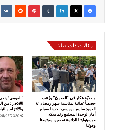
فيسبوك
‫X
لينكدإن
‏Tumblr
بينتيريست
‏Reddit
‏te
مقالات ذات صلة
منفذيّة عكار في “القوميّ” وزّعت
“القومي” ينعى
حصصاً غذائية بمناسبة شهر رمضان //
اللاذقي: من ال
العميد ساسين يوسف: حزبنا صمام
والالتزام والثب
أمان لوحدة المجتمع وتماسكه
05/07/2020
ومسؤوليتنا الدائمة تحصين مجتمعنا
وقوتنا