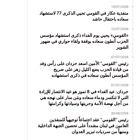
13/07/2026
منفذية عكار في القومي تحيي الذكرى 77 لاستشهاد
سعاده باحتفال حاشد
12/07/2026
«القومي» يحيي يوم الفداء ذكرى استشهاد مؤسس
الحزب أنطون سعاده بوقفة ولقاء حواري في ضهور
الشوير
07/07/2026
رئيس “القومي” الأمين اسعد حردان على رأس وفد
من قيادة الحزب يضع اكليل زهر على ضريح
المؤسس أنطون سعاده في ذكرى استشهاده
07/07/2026
حردان: عيد الفداء في 8 تموز هو عيد الانتصار للإرادة
التي لا تنكسر ودماء سعاده ومَن سار على نهجه هي
من أجل نهضة الأمة وحريتها وسيادتها وكرامتها
30/06/2026
رئيس “القومي” عقد اجتماعاً توجيهياً للمنفذين
العامين في لبنان مشدداً على تحصين الجبهة الداخلية
ومنبهاً من سرديات تبرير العدوان