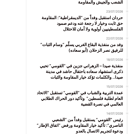
الشعب والجيش والمقاومة
23/07/2026
حردان استقبل وفداً من “الديمقراطية”: المقاومة
حق ثابت وخيار لا رجعة عنه ودعم صمود
الفلسطينيين أولوية ولا أمان للاحتلال
22/07/2026
وفد من منفذية البقاع الغربي يسلّم “وسام الثبات”
للرفيق نصر الزحلان (أبو سعاده)
18/07/2026
منفذية صيدا – الزهراني جزين في “القومي” تحيي
ذكرى استشهاد سعاده باحتفال حاشد في مدينة
صيدا.. والكلمات تؤكد خيار المقاومة والثبات
15/07/2026
عمدة التربية والشباب في “القومي” تستقبل “الاتحاد
العام لطلبة فلسطين” وتأكيد دور الحراك الطلابي
العالمي في نصرة القضية
14/07/2026
رئيس “القومي” يستقبل وفداً من “الشعبي
الناصري”: تأكيد خيار المقاومة ورفض “اتفاق الإطار”
ودعوة لتجريم الاتصال بالعدو