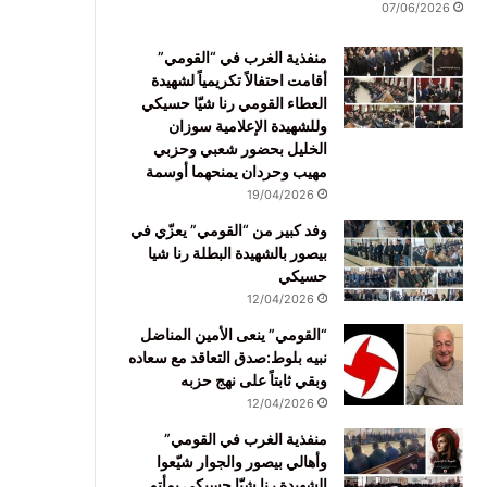
07/06/2026
منفذية الغرب في “القومي”
أقامت احتفالاً تكريمياً لشهيدة
العطاء القومي رنا شيّا حسيكي
وللشهيدة الإعلامية سوزان
الخليل بحضور شعبي وحزبي
مهيب وحردان يمنحهما أوسمة
19/04/2026
وفد كبير من “القومي” يعزّي في
بيصور بالشهيدة البطلة رنا شيا
حسيكي
12/04/2026
“القومي” ينعى الأمين المناضل
نبيه بلوط:صدق التعاقد مع سعاده
وبقي ثابتاً على نهج حزبه
12/04/2026
منفذية الغرب في القومي”
وأهالي بيصور والجوار شيّعوا
الشهيدة رنا شيّا حسيكي بمأتم