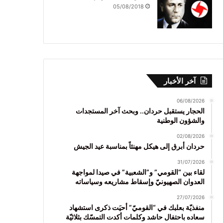
05/08/2018
آخر الأخبار
06/08/2026
الحجار يستقبل حردان.. وبحث آخر المستجدات
والشؤون الوطنية
02/08/2026
حردان أبرق إلى هيكل مهنئاً بمناسبة عيد الجيش
31/07/2026
لقاء بين “القومي” و”الشعبية” في صيدا لمواجهة
العدوان الصهيونيّ وإسقاط مشاريعه وسياساته
27/07/2026
منفذيّة بعلبك في “القوميّ” أحيَت ذكرى استشهاد
سعاده باحتفال حاشد وكلمات أكدت التمسّك بثلاثيّة