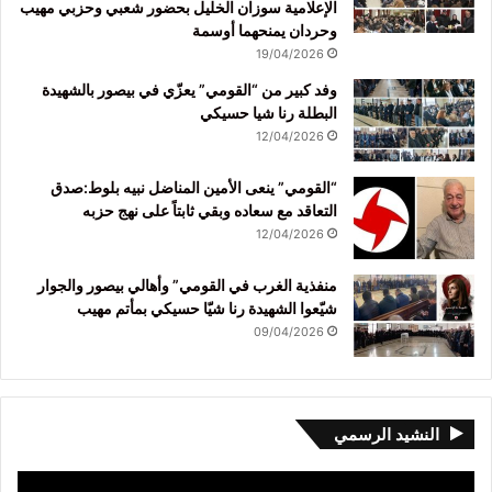
الإعلامية سوزان الخليل بحضور شعبي وحزبي مهيب
وحردان يمنحهما أوسمة
19/04/2026
وفد كبير من “القومي” يعزّي في بيصور بالشهيدة
البطلة رنا شيا حسيكي
12/04/2026
“القومي” ينعى الأمين المناضل نبيه بلوط:صدق
التعاقد مع سعاده وبقي ثابتاً على نهج حزبه
12/04/2026
منفذية الغرب في القومي” وأهالي بيصور والجوار
شيّعوا الشهيدة رنا شيّا حسيكي بمأتم مهيب
09/04/2026
النشيد الرسمي
مشغل