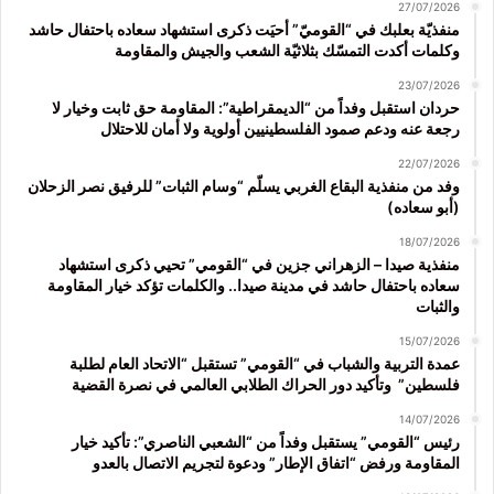
27/07/2026
منفذيّة بعلبك في “القوميّ” أحيَت ذكرى استشهاد سعاده باحتفال حاشد
وكلمات أكدت التمسّك بثلاثيّة الشعب والجيش والمقاومة
23/07/2026
حردان استقبل وفداً من “الديمقراطية”: المقاومة حق ثابت وخيار لا
رجعة عنه ودعم صمود الفلسطينيين أولوية ولا أمان للاحتلال
22/07/2026
وفد من منفذية البقاع الغربي يسلّم “وسام الثبات” للرفيق نصر الزحلان
(أبو سعاده)
18/07/2026
منفذية صيدا – الزهراني جزين في “القومي” تحيي ذكرى استشهاد
سعاده باحتفال حاشد في مدينة صيدا.. والكلمات تؤكد خيار المقاومة
والثبات
15/07/2026
عمدة التربية والشباب في “القومي” تستقبل “الاتحاد العام لطلبة
فلسطين” وتأكيد دور الحراك الطلابي العالمي في نصرة القضية
14/07/2026
رئيس “القومي” يستقبل وفداً من “الشعبي الناصري”: تأكيد خيار
المقاومة ورفض “اتفاق الإطار” ودعوة لتجريم الاتصال بالعدو