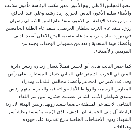
عضو المجلس الأعلى ربيع الأعور، مدير مكتب الرئاسة مأمون ملاعب
والأمناء سليم الأعور، الياس الخوري زياد رشيد وعلي عبد الخالق،
ناموس عمدة الإذاعة مي الأعور، منفذ عام المتن الشمالي رضوان
رزق، منفذ عام الغرب سلطان العريضي، منفذ عام الطلبة الجامعيين
في بيروت جاد منذر، منفذ عام منفذية المتن الأعلى أسعد الدنف
وأعضاء هيئة المنفذية وعدد من مسؤولي الوحدات وجمع من
القوميين والأصدقاء.
كما حضر النائب هادي أبو الحسن مُمثلاً بغسان زيدان، رئيس دائرة
المتن في الحزب الديمقراطي اللبناني غسان المشطوب على رأس
وفد، عدد كبير من المخاتير وأعضاء مجالس البلديات ومدراء
المدارس الرسمية والروابط الأهلية والثقافية والخيرية، بينهم رئيس
منتدى شواطئ الأدب الشاعر عصمت حسّان، أمين سر اللقاء
الثقافي الاجتماعي لمنطقة حاصبيا سعيد زويهد، رئيس الهيئة الإدارية
لرابطة آل دنف الخيرية نادر الدنف، الذي كرّمته مؤسسة رعاية أسر
الشهداء وذوي الاحتياجات الخاصة بدرع تقديرية على جهوده
وعطاءاته.