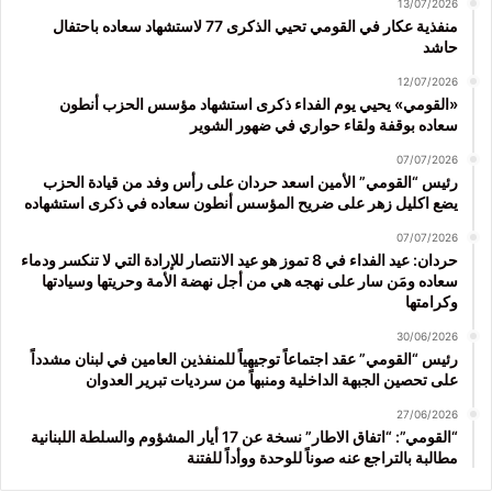
13/07/2026
منفذية عكار في القومي تحيي الذكرى 77 لاستشهاد سعاده باحتفال
حاشد
12/07/2026
«القومي» يحيي يوم الفداء ذكرى استشهاد مؤسس الحزب أنطون
سعاده بوقفة ولقاء حواري في ضهور الشوير
07/07/2026
رئيس “القومي” الأمين اسعد حردان على رأس وفد من قيادة الحزب
يضع اكليل زهر على ضريح المؤسس أنطون سعاده في ذكرى استشهاده
07/07/2026
حردان: عيد الفداء في 8 تموز هو عيد الانتصار للإرادة التي لا تنكسر ودماء
سعاده ومَن سار على نهجه هي من أجل نهضة الأمة وحريتها وسيادتها
وكرامتها
30/06/2026
رئيس “القومي” عقد اجتماعاً توجيهياً للمنفذين العامين في لبنان مشدداً
على تحصين الجبهة الداخلية ومنبهاً من سرديات تبرير العدوان
27/06/2026
“القومي”: “اتفاق الاطار” نسخة عن 17 أيار المشؤوم والسلطة اللبنانية
مطالبة بالتراجع عنه صوناً للوحدة ووأداً للفتنة