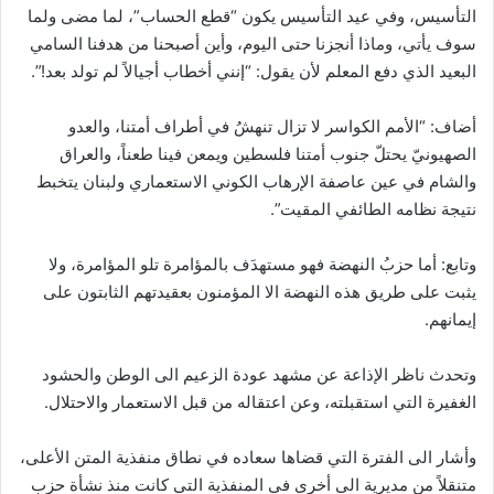
التأسيس، وفي عيد التأسيس يكون “قطع الحساب”، لما مضى ولما
سوف يأتي، وماذا أنجزنا حتى اليوم، وأين أصبحنا من هدفنا السامي
البعيد الذي دفع المعلم لأن يقول: “إنني أخطاب أجيالاً لم تولد بعد!”.
أضاف: “الأمم الكواسر لا تزال تنهشُ في أطراف أمتنا، والعدو
الصهيونيّ يحتلّ جنوب أمتنا فلسطين ويمعن فينا طعناً، والعراق
والشام في عين عاصفة الإرهاب الكوني الاستعماري ولبنان يتخبط
نتيجة نظامه الطائفي المقيت”.
وتابع: أما حزبُ النهضة فهو مستهدَف بالمؤامرة تلو المؤامرة، ولا
يثبت على طريق هذه النهضة الا المؤمنون بعقيدتهم الثابتون على
إيمانهم.
وتحدث ناظر الإذاعة عن مشهد عودة الزعيم الى الوطن والحشود
الغفيرة التي استقبلته، وعن اعتقاله من قبل الاستعمار والاحتلال.
وأشار الى الفترة التي قضاها سعاده في نطاق منفذية المتن الأعلى،
متنقلاً من مديرية الى أخرى في المنفذية التي كانت منذ نشأة حزب