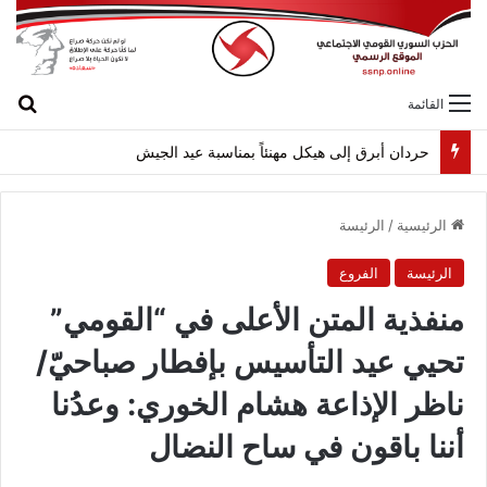
بح
القائمة
لقاء بين “القومي” و”الشعبية” في صيدا لمواجهة العدوان الصهيونيّ وإسقاط مشاريعه وسياساته
الرئيسية
/
الرئيسة
الرئيسة
الفروع
منفذية المتن الأعلى في “القومي”
تحيي عيد التأسيس بإفطار صباحيّ/
ناظر الإذاعة هشام الخوري: وعدُنا
أننا باقون في ساح النضال