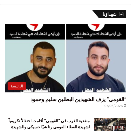
شهداؤنا
الرئيسة
“القومي” يزف الشهيدين البطلين سليم وحمود
07/06/2026
منفذية الغرب في “القومي” أقامت احتفالاً تكريمياً
لشهيدة العطاء القومي رنا شيّا حسيكي وللشهيدة