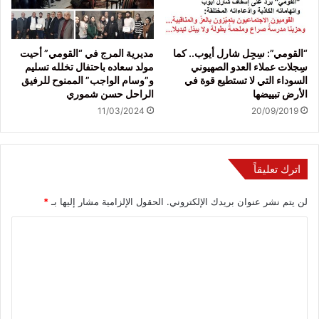
“القومي”: سِجِل شارل أيوب.. كما
مديرية المرج في “القومي” أحيت
سِجلات عملاء العدو الصهيوني
مولد سعاده باحتفال تخلله تسليم
السوداء التي لا تستطيع قوة في
و”وسام الواجب” الممنوح للرفيق
الأرض تبييضها
الراحل حسن شموري
11/03/2024
20/09/2019
اترك تعليقاً
لن يتم نشر عنوان بريدك الإلكتروني.
الحقول الإلزامية مشار إليها بـ
*
ا
ل
ت
ع
ل