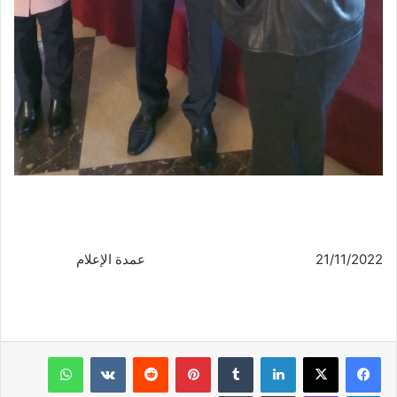
21/11/2022 عمدة الإعلام
فيسبوك
‫X
لينكدإن
‏Tumblr
بينتيريست
‏Reddit
‏VKontakte
واتساب
تيلقرام
ڤايبر
مشاركة عبر البريد
طباعة