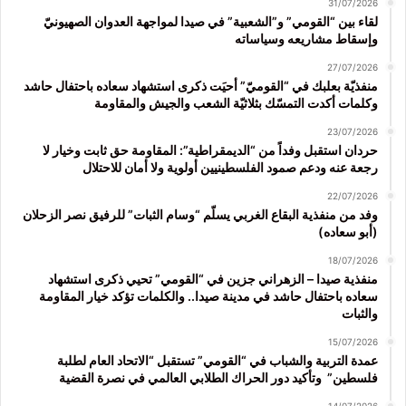
31/07/2026
لقاء بين “القومي” و”الشعبية” في صيدا لمواجهة العدوان الصهيونيّ
وإسقاط مشاريعه وسياساته
27/07/2026
منفذيّة بعلبك في “القوميّ” أحيَت ذكرى استشهاد سعاده باحتفال حاشد
وكلمات أكدت التمسّك بثلاثيّة الشعب والجيش والمقاومة
23/07/2026
حردان استقبل وفداً من “الديمقراطية”: المقاومة حق ثابت وخيار لا
رجعة عنه ودعم صمود الفلسطينيين أولوية ولا أمان للاحتلال
22/07/2026
وفد من منفذية البقاع الغربي يسلّم “وسام الثبات” للرفيق نصر الزحلان
(أبو سعاده)
18/07/2026
منفذية صيدا – الزهراني جزين في “القومي” تحيي ذكرى استشهاد
سعاده باحتفال حاشد في مدينة صيدا.. والكلمات تؤكد خيار المقاومة
والثبات
15/07/2026
عمدة التربية والشباب في “القومي” تستقبل “الاتحاد العام لطلبة
فلسطين” وتأكيد دور الحراك الطلابي العالمي في نصرة القضية