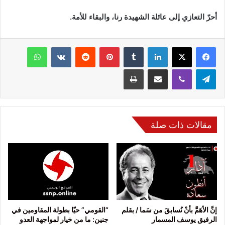
أحرّ التعازي إلى عائلة الشهيدة رنا، والبقاء للأمة.
فيسبوك
‫X
لينكدإن
بينتيريست
واتساب
تيلقرام
ڤايبر
مشاركة عبر البريد
طباعة
مقالات ذات صلة
إنَّ الأهَمَّ بأنْ نُسابقَ من سَما / بقلم
“القومي” حيّا بطولة المقاومين في
الرفيق يوسف المسمار
جنين: ما من خيار لمواجهة العدو