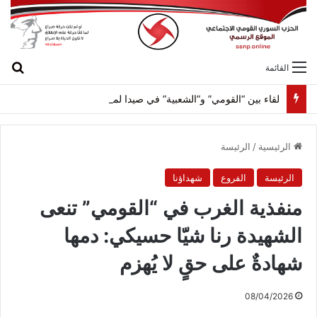
بح
القائمة
لقاء بين “القومي” و”الشعبية” في صيدا لمواجهة العدوان الصهيونيّ وإسقاط مشاريعه وسياساته
الرئيسية
/
الرئيسة
الرئيسة
الفروع
شهداؤنا
منفذية الغرب في “القومي” تنعى
الشهيدة رنا شيّا حسيكي: دمها
شهادةٌ على حقٍ لا يُهزم
08/04/2026