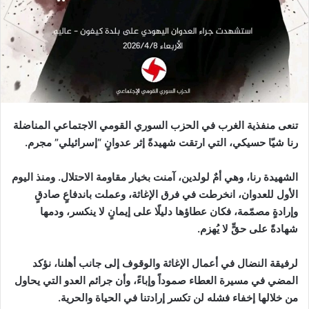
تنعى منفذية الغرب في الحزب السوري القومي الاجتماعي المناضلة
رنا شيّا حسيكي، التي ارتقت شهيدةً إثر عدوانٍ “إسرائيلي” مجرم
.
الشهيدة رنا، وهي أمٌ لولدين، آمنت بخيار مقاومة الاحتلال. ومنذ اليوم
الأول للعدوان، انخرطت في فرق الإغاثة، وعملت باندفاعٍ صادقٍ
وإرادةٍ مصمّمة، فكان عطاؤها دليلًا على إيمانٍ لا ينكسر، ودمها
شهادةً على حقٍّ لا يُهزم
.
لرفيقة النضال في أعمال الإغاثة والوقوف إلى جانب أهلنا، نؤكد
المضي في مسيرة العطاء صموداً وإباءً، وأن جرائم العدو التي يحاول
من خلالها إخفاء فشله لن تكسر إرادتنا في الحياة والحرية
.