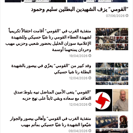
“القومي” يزف الشهيدين البطلين سليم وحمود
07/06/2026
منفذية الغرب في “القومي” أقامت احتفالاً تكريمياً
لشهيدة العطاء القومي رنا شيّا حسيكي وللشهيدة
الإعلامية سوزان الخليل بحضور شعبي وحزبي مهيب
وحردان يمنحهما أوسمة
19/04/2026
وفد كبير من “القومي” يعزّي في بيصور بالشهيدة
البطلة رنا شيا حسيكي
12/04/2026
“القومي” ينعى الأمين المناضل نبيه بلوط:صدق
التعاقد مع سعاده وبقي ثابتاً على نهج حزبه
12/04/2026
منفذية الغرب في القومي” وأهالي بيصور والجوار
شيّعوا الشهيدة رنا شيّا حسيكي بمأتم مهيب
09/04/2026