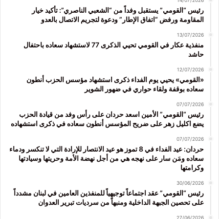
14/07/2026
رئيس “القومي” يستقبل وفداً من “الشعبي الناصري”: تأكيد خيار
المقاومة ورفض “اتفاق الإطار” ودعوة لتجريم الاتصال بالعدو
13/07/2026
منفذية عكار في القومي تحيي الذكرى 77 لاستشهاد سعاده باحتفال
حاشد
12/07/2026
«القومي» يحيي يوم الفداء ذكرى استشهاد مؤسس الحزب أنطون
سعاده بوقفة ولقاء حواري في ضهور الشوير
07/07/2026
رئيس “القومي” الأمين اسعد حردان على رأس وفد من قيادة الحزب
يضع اكليل زهر على ضريح المؤسس أنطون سعاده في ذكرى استشهاده
07/07/2026
حردان: عيد الفداء في 8 تموز هو عيد الانتصار للإرادة التي لا تنكسر ودماء
سعاده ومَن سار على نهجه هي من أجل نهضة الأمة وحريتها وسيادتها
وكرامتها
30/06/2026
رئيس “القومي” عقد اجتماعاً توجيهياً للمنفذين العامين في لبنان مشدداً
على تحصين الجبهة الداخلية ومنبهاً من سرديات تبرير العدوان
27/06/2026