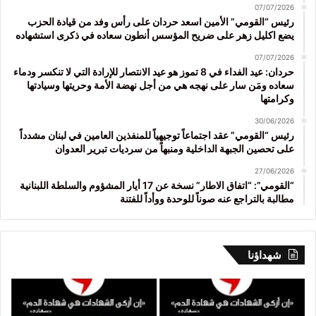
07/07/2026
رئيس “القومي” الأمين اسعد حردان على رأس وفد من قيادة الحزب
يضع اكليل زهر على ضريح المؤسس أنطون سعاده في ذكرى استشهاده
07/07/2026
حردان: عيد الفداء في 8 تموز هو عيد الانتصار للإرادة التي لا تنكسر ودماء
سعاده ومَن سار على نهجه هي من أجل نهضة الأمة وحريتها وسيادتها
وكرامتها
30/06/2026
رئيس “القومي” عقد اجتماعاً توجيهياً للمنفذين العامين في لبنان مشدداً
على تحصين الجبهة الداخلية ومنبهاً من سرديات تبرير العدوان
27/06/2026
“القومي”: “اتفاق الاطار” نسخة عن 17 أيار المشؤوم والسلطة اللبنانية
مطالبة بالتراجع عنه صوناً للوحدة ووأداً للفتنة
شهداؤنا