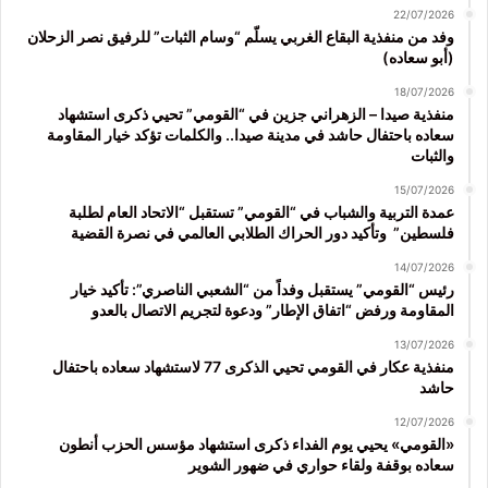
22/07/2026
وفد من منفذية البقاع الغربي يسلّم “وسام الثبات” للرفيق نصر الزحلان
(أبو سعاده)
18/07/2026
منفذية صيدا – الزهراني جزين في “القومي” تحيي ذكرى استشهاد
سعاده باحتفال حاشد في مدينة صيدا.. والكلمات تؤكد خيار المقاومة
والثبات
15/07/2026
عمدة التربية والشباب في “القومي” تستقبل “الاتحاد العام لطلبة
فلسطين” وتأكيد دور الحراك الطلابي العالمي في نصرة القضية
14/07/2026
رئيس “القومي” يستقبل وفداً من “الشعبي الناصري”: تأكيد خيار
المقاومة ورفض “اتفاق الإطار” ودعوة لتجريم الاتصال بالعدو
13/07/2026
منفذية عكار في القومي تحيي الذكرى 77 لاستشهاد سعاده باحتفال
حاشد
12/07/2026
«القومي» يحيي يوم الفداء ذكرى استشهاد مؤسس الحزب أنطون
سعاده بوقفة ولقاء حواري في ضهور الشوير