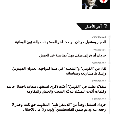
آخر الأخبار
06/08/2026
الحجار يستقبل حردان.. وبحث آخر المستجدات والشؤون الوطنية
02/08/2026
حردان أبرق إلى هيكل مهنئاً بمناسبة عيد الجيش
31/07/2026
لقاء بين “القومي” و”الشعبية” في صيدا لمواجهة العدوان الصهيونيّ
وإسقاط مشاريعه وسياساته
27/07/2026
منفذيّة بعلبك في “القوميّ” أحيَت ذكرى استشهاد سعاده باحتفال حاشد
وكلمات أكدت التمسّك بثلاثيّة الشعب والجيش والمقاومة
23/07/2026
حردان استقبل وفداً من “الديمقراطية”: المقاومة حق ثابت وخيار لا
رجعة عنه ودعم صمود الفلسطينيين أولوية ولا أمان للاحتلال