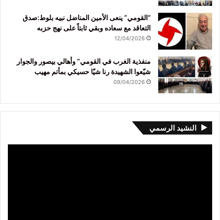
“القومي” ينعى الأمين المناضل نبيه بلوط:صدق
التعاقد مع سعاده وبقي ثابتاً على نهج حزبه
12/04/2026
منفذية الغرب في القومي” وأهالي بيصور والجوار
شيّعوا الشهيدة رنا شيّا حسيكي بمأتم مهيب
09/04/2026
النشيد الرسمي
مشغل
الفيديو