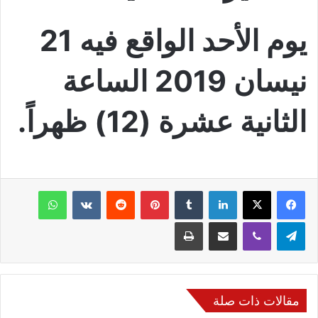
يوم الأحد الواقع فيه 21
نيسان 2019 الساعة
الثانية عشرة (12) ظهراً.
فيسبوك
‫X
لينكدإن
‏Tumblr
بينتيريست
‏Reddit
‏VKontakte
واتساب
تيلقرام
ڤايبر
مشاركة عبر البريد
طباعة
مقالات ذات صلة