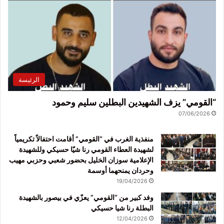
الرئيسة
“القومي” يزف الشهيدين البطلين سليم وحمود
07/06/2026
منفذية الغرب في “القومي” أقامت احتفالاً تكريمياً
لشهيدة العطاء القومي رنا شيّا حسيكي وللشهيدة
الإعلامية سوزان الخليل بحضور شعبي وحزبي مهيب
وحردان يمنحهما أوسمة
19/04/2026
وفد كبير من “القومي” يعزّي في بيصور بالشهيدة
البطلة رنا شيا حسيكي
12/04/2026