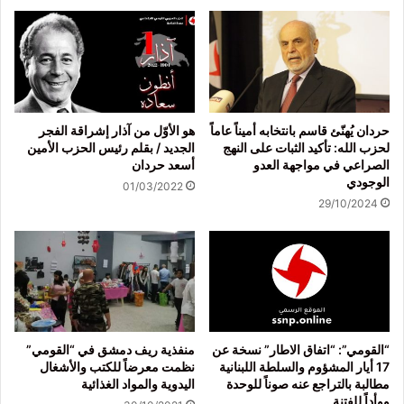
حردان يُهنّئ قاسم بانتخابه أميناً عاماً
هو الأوّل من آذار إشراقة الفجر
لحزب الله: تأكيد الثبات على النهج
الجديد / بقلم رئيس الحزب الأمين
الصراعي في مواجهة العدو
أسعد حردان
الوجودي
01/03/2022
29/10/2024
“القومي”: “اتفاق الاطار” نسخة عن
منفذية ريف دمشق في “القومي”
17 أيار المشؤوم والسلطة اللبنانية
نظمت معرضاً للكتب والأشغال
مطالبة بالتراجع عنه صوناً للوحدة
اليدوية والمواد الغذائية
ووأداً للفتنة