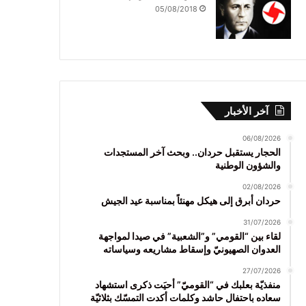
05/08/2018
آخر الأخبار
06/08/2026
الحجار يستقبل حردان.. وبحث آخر المستجدات
والشؤون الوطنية
02/08/2026
حردان أبرق إلى هيكل مهنئاً بمناسبة عيد الجيش
31/07/2026
لقاء بين “القومي” و”الشعبية” في صيدا لمواجهة
العدوان الصهيونيّ وإسقاط مشاريعه وسياساته
27/07/2026
منفذيّة بعلبك في “القوميّ” أحيَت ذكرى استشهاد
سعاده باحتفال حاشد وكلمات أكدت التمسّك بثلاثيّة