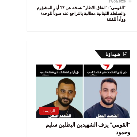
27/06/2026
“القومي”: “اتفاق الاطار” نسخة عن 17 أيار المشؤوم
والسلطة اللبنانية مطالبة بالتراجع عنه صوناً للوحدة
ووأداً للفتنة
شهداؤنا
الرئيسة
“القومي” يزف الشهيدين البطلين سليم
وحمود