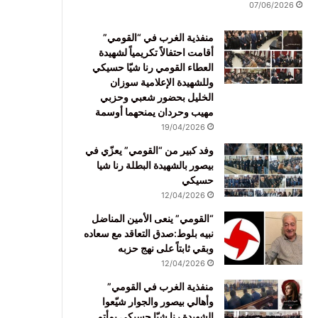
07/06/2026
منفذية الغرب في “القومي”
أقامت احتفالاً تكريمياً لشهيدة
العطاء القومي رنا شيّا حسيكي
وللشهيدة الإعلامية سوزان
الخليل بحضور شعبي وحزبي
مهيب وحردان يمنحهما أوسمة
19/04/2026
وفد كبير من “القومي” يعزّي في
بيصور بالشهيدة البطلة رنا شيا
حسيكي
12/04/2026
“القومي” ينعى الأمين المناضل
نبيه بلوط:صدق التعاقد مع سعاده
وبقي ثابتاً على نهج حزبه
12/04/2026
منفذية الغرب في القومي”
وأهالي بيصور والجوار شيّعوا
الشهيدة رنا شيّا حسيكي بمأتم