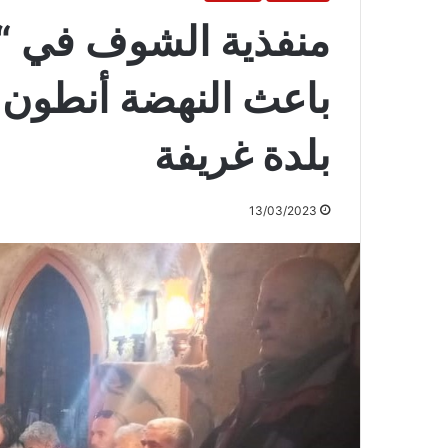
منفذية الشوف في “ا
باعث النهضة أنطون 
بلدة غريفة
13/03/2023