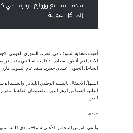
قادة للمجتمع وزوابع ترفرف في كل
إلى كل سورية
أحيت منفذية الشوف في الحزب السوري القومي الاجت
الاجتماعي أنطون سعاده، فأقامت لقاءً في متحد غري
الساحل الجنوبي غسان حسن، منفذ عام الشوف مازن الع
استهلّ الاحتفال بالنشيد الوطني اللبناني والنشيد ا
الطلبة ألقتها نورا زهر الدين، وقصيدتان ألقاهما ماهر
الدين.
مهدي
وألقى ناموس المجلس الأعلى سماح مهدي كلمة استهلّه