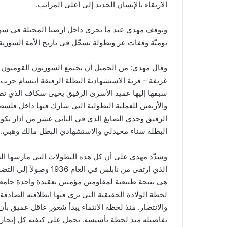
الارتقاء بالإنسان الجديد إلى أعلى المراتب.
وتوقف مهدي عند ما يجري داخل أرضنا المحتلة في سوري
يوميّة وقفات عز وبطولة تسجّل في تاريخ الأمة السوري
وقال مهدي: من الجميل أن يجتمع السوريون القوميون ا
غريفة – قرية الاستشهادية البطلة الرفيقة ابتسام حرب 
سبقها إليها عميد الأسرى الرفيق يحيى سكاف الذي تص
والأربعين للعملية البطولية التي شارك فيها داخل فلسط
الرفيق وجدي الصايغ الذي في الثاني عشر من آذار تكون ا
البطلة سناء محيدلي والاستشهادي البطل مالك وهبي.
وشدّد مهدي على أن كل هذه البطولات التي مارسها الس
الذي ارتقى من نابلس في 
هي نتيجة طبيعية لمقاومين مؤمنين بعقيدة واحدة جامعة 
لحظة الولادة الحقيقية التي يرى فيها انطلاقته الصادقة با
والانتصار. منذ لحظة الانتماء يبدأ شعور عاقل عميق ب
تفاصيله منذ لحظة تأسيسه. يحمل على كتفيه كل إنجازات