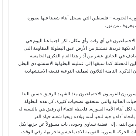
ة الجنوبية – فلسطين التي يسجل أبناء شعبنا فيها بصورة
ة بحروف من نور.
لاجتماعيون في أي وقت وأي مكان، لكن اجتماعنا اليوم في
له نكهة فريدة. فنشتمّ من الأرض عبق البطولة المقاومة التي
ادف في الحادي عشر من آذار هذا العام الذكرى الخامسة
ين المحتلة. كما سبقها إلى عمليته البطولية الاستشهادي البطل
لذكرى الثامنة الثلاثون لعمليته النوعية فتبعته الاستشهادية
وريون القوميون الاجتماعيون منذ الشهيد الرفيق حسين البنا
العام 1936 وصولاً إلى التضحيات الحالية والتي ستعقبها تضحيات كثيرة، كل هذه البطولة
لكل أبناء الأمة السورية. فلحظة انتماء أي رفيق هي بالنسبة له
تجاه أداء واجبه لتحيا أمته وبلاده ويحيا شعبه حياة العز
أن من انتمى إلى قضية تساوي وجوده، بات مسؤولاً عن حزبها بكل
 الحركة السورية القومية الاجتماعية ويفاخر بها، وفي الوقت