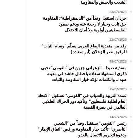
الشعب والجيش والمقاومة
23/07/2026
حردان استقبل وفداً من “الديمقراطية”: المقاومة
حق ثابت وخيار لا رجعة عنه ودعم صمود
الفلسطينيين أولوية ولا أمان للاحتلال
22/07/2026
وفد من منفذية البقاع الغربي يسلّم “وسام الثبات”
للرفيق نصر الزحلان (أبو سعاده)
18/07/2026
منفذية صيدا – الزهراني جزين في “القومي” تحيي
ذكرى استشهاد سعاده باحتفال حاشد في مدينة
صيدا.. والكلمات تؤكد خيار المقاومة والثبات
15/07/2026
عمدة التربية والشباب في “القومي” تستقبل “الاتحاد
العام لطلبة فلسطين” وتأكيد دور الحراك الطلابي
العالمي في نصرة القضية
14/07/2026
رئيس “القومي” يستقبل وفداً من “الشعبي
الناصري”: تأكيد خيار المقاومة ورفض “اتفاق الإطار”
ودعوة لتجريم الاتصال بالعدو