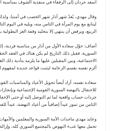
أسعد حردان إلى الرفقاء في منفذية الشوف بمناسبة الأ
وقال مهدي، يُعدّ شهر آذار شهر الخصب في أمتنا، ولذلك
ليتابع مع يوم المرأة في الثامن منه، ويليه في اليوم الت
الربيع، ويرفض أن ينتهي إلا بتخليد وقفة العز البطولية ب
أضاف: حوّل سعاده الأول من آذار من مناسبة فردية، إ
السورية. فقبل ذلك التاريخ لم يكن هناك في العقد الح
الاجتماعية، وبين المقبلين عليها ما يلزمه بتأدية ذلك ا
ألزم نفسه بقسم الزعامة ليثبت قواعد جديدة لمفهوم الز
سعاده نفسه، أراد أيضاً تحويل الأعياد والمناسبات ا
للاحتفال بالنهضة السورية القومية الإجتماعية وبإنجازا
جردات حساب واقعية لما تم التوصل إليه أو حتى الإخفاق
الثامن من تموز عيداً إضافياً من أعياد النهضة، عيداً للف
وعايد مهدي ماجدات الأمة السورية والمعلمين والأمهات ب
تحمل معها عبء النهوض بالمجتمع السوري كله، وإزالة 