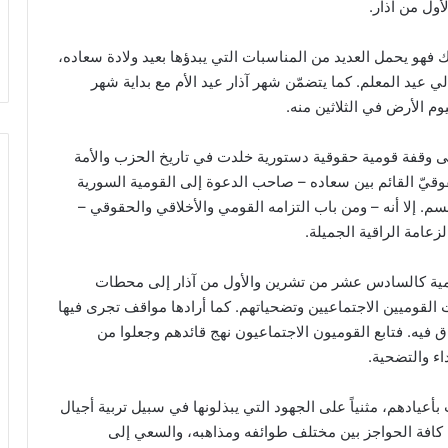
ول من آذار.
 فهو يحمل العديد من المناسبات التي يبدؤها بعيد ولادة سعاده،
الي عيد المعلم. كما يتضمّن شهر آذار عيد الأم مع بداية شهر
يوم الأرض في الثلاثين منه.
لى وقفة قومية حقوقية دستورية خلدت في تاريخ الحزب والأمة
قوقيّ القائم بين سعاده – صاحب الدعوة إلى القومية السورية
لقسم. إلا أنه – ومن باب التزامه القومي والأخلاقي والحقوقي –
عامة الراقية الجميلة.
لقومية كالسادس عشر من تشرين والأول من آذار إلى محطات
ت القوميين الاجتماعيين وتضحياتهم. كما أرادها مواقف تجرى فيها
 فيه. فتابع القوميون الاجتماعيون نهج قائدهم وجعلوا من
داء والتضحية.
أعيادهم، مثنياً على الجهود التي يبذلونها في سبيل تربية أجيال
كافة الحواجز بين مختلف طوائفه ومذاهبه، والسعي إلى