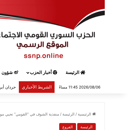
الرئيسة
أخبار الحزب
شؤون س
الشريط الأخباري
حردان أبر
2026/08/06 11:45 مساءً
الرئيسية
/
الرئيسة
/
منفذية الشوف في “القومي” تحيي مولد
الرئيسة
الفروع