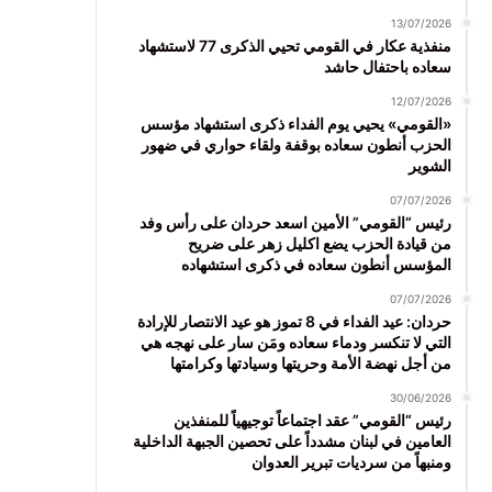
13/07/2026
منفذية عكار في القومي تحيي الذكرى 77 لاستشهاد
سعاده باحتفال حاشد
12/07/2026
«القومي» يحيي يوم الفداء ذكرى استشهاد مؤسس
الحزب أنطون سعاده بوقفة ولقاء حواري في ضهور
الشوير
07/07/2026
رئيس “القومي” الأمين اسعد حردان على رأس وفد
من قيادة الحزب يضع اكليل زهر على ضريح
المؤسس أنطون سعاده في ذكرى استشهاده
07/07/2026
حردان: عيد الفداء في 8 تموز هو عيد الانتصار للإرادة
التي لا تنكسر ودماء سعاده ومَن سار على نهجه هي
من أجل نهضة الأمة وحريتها وسيادتها وكرامتها
30/06/2026
رئيس “القومي” عقد اجتماعاً توجيهياً للمنفذين
العامين في لبنان مشدداً على تحصين الجبهة الداخلية
ومنبهاً من سرديات تبرير العدوان