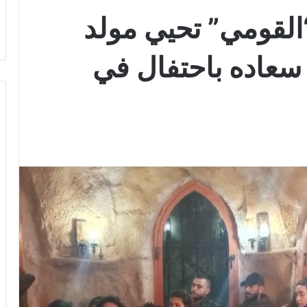
لقومي” تحيي مولد
سعاده باحتفال في