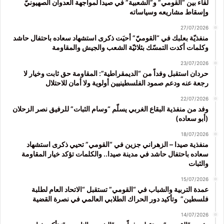
لقاء بين “القومي” و”الشعبية” في صيدا لمواجهة العدوان الصهيونيّ
وإسقاط مشاريعه وسياساته
27/07/2026
منفذيّة بعلبك في “القوميّ” أحيَت ذكرى استشهاد سعاده باحتفال حاشد
وكلمات أكدت التمسّك بثلاثيّة الشعب والجيش والمقاومة
23/07/2026
حردان استقبل وفداً من “الديمقراطية”: المقاومة حق ثابت وخيار لا
رجعة عنه ودعم صمود الفلسطينيين أولوية ولا أمان للاحتلال
22/07/2026
وفد من منفذية البقاع الغربي يسلّم “وسام الثبات” للرفيق نصر الزحلان
(أبو سعاده)
18/07/2026
منفذية صيدا – الزهراني جزين في “القومي” تحيي ذكرى استشهاد
سعاده باحتفال حاشد في مدينة صيدا.. والكلمات تؤكد خيار المقاومة
والثبات
15/07/2026
عمدة التربية والشباب في “القومي” تستقبل “الاتحاد العام لطلبة
فلسطين” وتأكيد دور الحراك الطلابي العالمي في نصرة القضية
14/07/2026