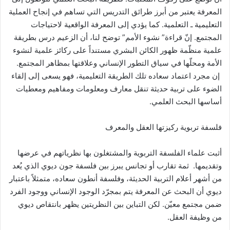
المعرفة يعتبر من أبرز طرائق التدريس التي تساهم في إنجاح العملية
التعليمية ـ التعلمية. كما يؤدي إلى المعرفة الواقعية لاحتياجات
المجتمع. إنّ قراءة” نشوء الأمم” توضح لنا، أن الزعيم درس بطريقة
علمية منظّمة ظهور الكائن البشري مستنداً على ركائز علمية لنشوء
الأمة ومحلّها في سياق التطور الإنساني وعلاقتها بمظاهر المجتمع.
إن مجرد اعتماد سعاده تلك الطريقة التعليمية، فهو يسعى إلى إلقاء
الضوء على تربية حديثة تنقل معارف ومعلومات ومفاهيم ومعطيات
أساسها البحث العلمي.
فلسفة تربوية ركيزتها العقل والمعرف
أثبت علماء الفلسفة التربوية والمشتغلون بها نظرياتهم في عرضها
وتقديمها. ثمة تقارب أو تجانس يبرز بين فلسفة جون ديوي الذي يُعد
من أشهر أعلام التربية الحديثة، وفلسفة أنطون سعاده، متمثلاً باعتبار
ديوي أن البحث عن المعرفة يتم بمجرّد الوجود الإنساني ووجود الفرد
ضمن مجتمع معيّن. لكن التباين بين النظريتين يظهر بانتقاص ديوي
من وظيفة العقل.