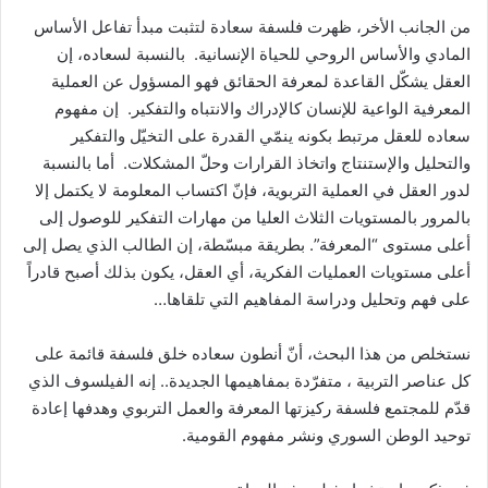
من الجانب الأخر، ظهرت فلسفة سعادة لتثبت مبدأ تفاعل الأساس
المادي والأساس الروحي للحياة الإنسانية. بالنسبة لسعاده، إن
العقل يشكّل القاعدة لمعرفة الحقائق فهو المسؤول عن العملية
المعرفية الواعية للإنسان كالإدراك والانتباه والتفكير. إن مفهوم
سعاده للعقل مرتبط بكونه ينمّي القدرة على التخيّل والتفكير
والتحليل والإستنتاج واتخاذ القرارات وحلّ المشكلات. أما بالنسبة
لدور العقل في العملية التربوية، فإنّ اكتساب المعلومة لا يكتمل إلا
بالمرور بالمستويات الثلاث العليا من مهارات التفكير للوصول إلى
أعلى مستوى “المعرفة”. بطريقة مبسّطة، إن الطالب الذي يصل إلى
أعلى مستويات العمليات الفكرية، أي العقل، يكون بذلك أصبح قادراً
على فهم وتحليل ودراسة المفاهيم التي تلقاها…
نستخلص من هذا البحث، أنّ أنطون سعاده خلق فلسفة قائمة على
كل عناصر التربية ، متفرّدة بمفاهيمها الجديدة.. إنه الفيلسوف الذي
قدّم للمجتمع فلسفة ركيزتها المعرفة والعمل التربوي وهدفها إعادة
توحيد الوطن السوري ونشر مفهوم القومية.