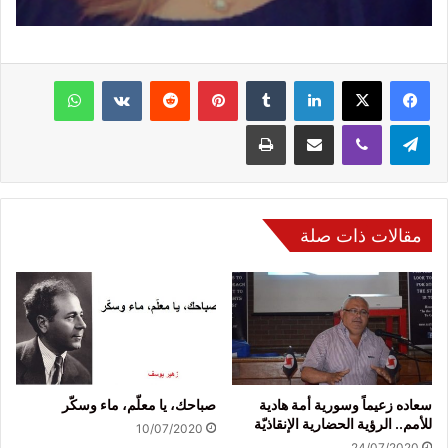
فيسبوك
‫X
لينكدإن
‏Tumblr
بينتيريست
‏Reddit
‏VKontakte
واتساب
تيلقرام
ڤايبر
مشاركة عبر البريد
طباعة
مقالات ذات صلة
سعاده زعيماً وسورية أمة هادية
صباحك، يا معلّم، ماء وسكّر
للأمم.. الرؤية الحضارية الإنقاذيّة
10/07/2020
24/07/2020