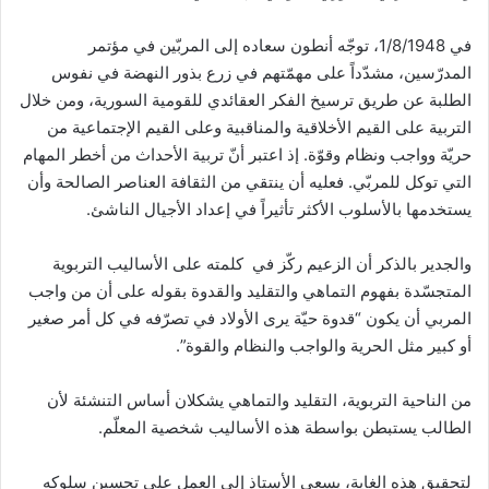
في 1/8/1948، توجّه أنطون سعاده إلى المربّين في مؤتمر
المدرّسين، مشدّداً على مهمّتهم في زرع بذور النهضة في نفوس
الطلبة عن طريق ترسيخ الفكر العقائدي للقومية السورية، ومن خلال
التربية على القيم الأخلاقية والمناقبية وعلى القيم الإجتماعية من
حريّة وواجب ونظام وقوّة. إذ اعتبر أنّ تربية الأحداث من أخطر المهام
التي توكل للمربّي. فعليه أن ينتقي من الثقافة العناصر الصالحة وأن
يستخدمها بالأسلوب الأكثر تأثيراً في إعداد الأجيال الناشئ.
والجدير بالذكر أن الزعيم ركّز في كلمته على الأساليب التربوية
المتجسّدة بفهوم التماهي والتقليد والقدوة بقوله على أن من واجب
المربي أن يكون “قدوة حيّة يرى الأولاد في تصرّفه في كل أمر صغير
أو كبير مثل الحرية والواجب والنظام والقوة”.
من الناحية التربوية، التقليد والتماهي يشكلان أساس التنشئة لأن
الطالب يستبطن بواسطة هذه الأساليب شخصية المعلّم.
لتحقيق هذه الغاية، يسعى الأستاذ إلى العمل على تحسين سلوكه