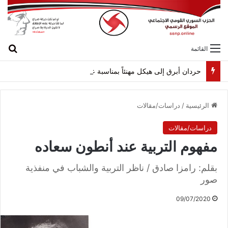
بح
القائمة
حردان أبرق إلى هيكل مهنئاً بمناسبة عيد الجيش
الرئيسية
/
دراسات/مقالات
دراسات/مقالات
مفهوم التربية عند أنطون سعاده
بقلم: رامزا صادق / ناظر التربية والشباب في منفذية
صور
09/07/2020