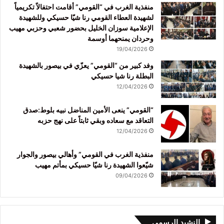
منفذية الغرب في “القومي” أقامت احتفالاً تكريمياً
لشهيدة العطاء القومي رنا شيّا حسيكي وللشهيدة
الإعلامية سوزان الخليل بحضور شعبي وحزبي مهيب
وحردان يمنحهما أوسمة
19/04/2026
وفد كبير من “القومي” يعزّي في بيصور بالشهيدة
البطلة رنا شيا حسيكي
12/04/2026
“القومي” ينعى الأمين المناضل نبيه بلوط:صدق
التعاقد مع سعاده وبقي ثابتاً على نهج حزبه
12/04/2026
منفذية الغرب في القومي” وأهالي بيصور والجوار
شيّعوا الشهيدة رنا شيّا حسيكي بمأتم مهيب
09/04/2026
النشيد الرسمي