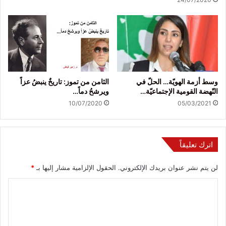
وسط أزمة الهويّة… الحلّ في
الثامن من تموز: تاريخٌ ينبضُ عزاً
النّهضة القومية الإجتماعيّة…
ويرشحُ دماً…
10/07/2020
05/03/2021
اترك تعليقاً
لن يتم نشر عنوان بريدك الإلكتروني.
الحقول الإلزامية مشار إليها بـ
*
ا
ل
ت