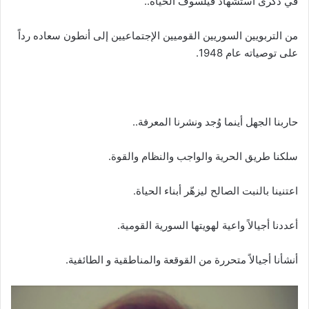
في ذكرى استشهاد فيلسوف الحياة..
من التربويين السوريين القوميين الإجتماعيين إلى أنطون سعاده رداً
على توصياته عام 1948.
حاربنا الجهل أينما وُجد ونشرنا المعرفة..
سلكنا طريق الحرية والواجب والنظام والقوة.
اعتنينا بالنبت الصالح ليزهّر أبناء الحياة.
أعددنا أجيالاً واعية لهويتها السورية القومية.
أنشأنا أجيالاً متحررة من القوقعة والمناطقية و الطائفية.