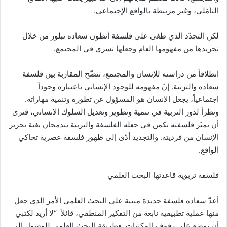
التأمّلي، وغير مرتبطة بالواقع الإجتماعي.
لكن التجدّد الذي طغى على فلسفة أنطون سعاده تبلور من خلال
تجريدها من مفهومها العام وجعلها تسري في المجتمع.
انطلاقاً من دراسته للإنسان والمجتمع، تتضّح المقاربة بين فلسفة
سعاده والتربية. إنّ مفهومه للوجود الإنساني باعتباره وجوداً
اجتماعياً، يجعل الإنسان هو المسؤول عن تطوره وتنمية مهاراته.
ونظراً لدور التربية في تنمية وتطوير وتعديل السلوك الإنساني، فنرى
أن تميّز فلسفته تكمن في جعله الفلسفة والتربية يندمجان بغية تحرير
الإنسان من فرديته. والتجديد أدّى إلى ظهور فلسفة عصرية تحاكي
الواقع.
فلسفة تربوية قاعدتها البحث العلمي
أعدّ سعاده فلسفة جديدة مبنية على البحث العلمي الأمر الذي جعل
منها عملية تطبيقية نابعة من التفكير المنطقي، قائلاً “لا أريد لكتبي
أن توضع على رفوف المكتبات. فطريقة البحث العلمي للوصول إلى