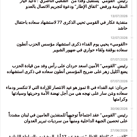
رئيس “القومي” يستقبل وفداً من “الشعبي الناصري”: تأكيد خيار
المقاومة ورفض “اتفاق الإطار” ودعوة لتجريم الاتصال بالعدو
13/07/2026
منفذية عكار في القومي تحيي الذكرى 77 لاستشهاد سعاده باحتفال
حاشد
12/07/2026
«القومي» يحيي يوم الفداء ذكرى استشهاد مؤسس الحزب أنطون
سعاده بوقفة ولقاء حواري في ضهور الشوير
07/07/2026
رئيس “القومي” الأمين اسعد حردان على رأس وفد من قيادة الحزب
يضع اكليل زهر على ضريح المؤسس أنطون سعاده في ذكرى استشهاده
07/07/2026
حردان: عيد الفداء في 8 تموز هو عيد الانتصار للإرادة التي لا تنكسر ودماء
سعاده ومَن سار على نهجه هي من أجل نهضة الأمة وحريتها وسيادتها
وكرامتها
30/06/2026
رئيس “القومي” عقد اجتماعاً توجيهياً للمنفذين العامين في لبنان مشدداً
على تحصين الجبهة الداخلية ومنبهاً من سرديات تبرير العدوان
27/06/2026
“القومي”: “اتفاق الاطار” نسخة عن 17 أيار المشؤوم والسلطة اللبنانية