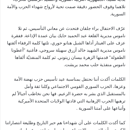
تلاهما وقوف الحضور دقيقة صمت تحية لأرواح شهداء الحزب والأمة
السورية.
عرّف الاحتفال براء جلقان فتحدث عن معاني التأسيس، ثم تلا
ناموس مديرية القلعة عبد الحميد حايك بيان عمدة الإذاعة. ففقرة
عزف على الغيتار أداها الشبل هنانو حوري، تلتها كلمة الرفقاء ألقتها
ناموس مديرية الشهيد خالد أزرق سهيلة سروجي، فأغنية “أعطونا
الطفولة” قدمتها الزهرة بيسان زيتوني. ثم كلمة المنفذيّة ألقاها
ناموس منفذية حلب محمد بربشت.
الكلمات أكدت أننا نحتفل بمناسبة عيد تأسيس حزب نهضة الأمة
وعزها، الحزب السوري القومي الاجتماعي وكلنا ثقة وأمل
بالمستقبل الذي بشر به حضرة الزعيم. فها نحن نخاطب أجيالاً لم
ترهبها الحرب الإرهابية التي قادتها الولايات المتحدة الأميركية
وأتباعها على أمتنا السورية .
كما أكدت الكلمات على أن شهداءنا هم حبر التاريخ وطليعة انتصاراتنا
الكبرى، وأن القوميين الاجتماعيين ليسوا بمتراجعين عن إيمانهم