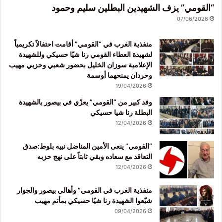
“القومي” يزف الشهيدين البطلين سليم وحمود
07/06/2026
منفذية الغرب في “القومي” أقامت احتفالاً تكريمياً
لشهيدة العطاء القومي رنا شيّا حسيكي وللشهيدة
الإعلامية سوزان الخليل بحضور شعبي وحزبي مهيب
وحردان يمنحهما أوسمة
19/04/2026
وفد كبير من “القومي” يعزّي في بيصور بالشهيدة
البطلة رنا شيا حسيكي
12/04/2026
“القومي” ينعى الأمين المناضل نبيه بلوط:صدق
التعاقد مع سعاده وبقي ثابتاً على نهج حزبه
12/04/2026
منفذية الغرب في القومي” وأهالي بيصور والجوار
شيّعوا الشهيدة رنا شيّا حسيكي بمأتم مهيب
09/04/2026