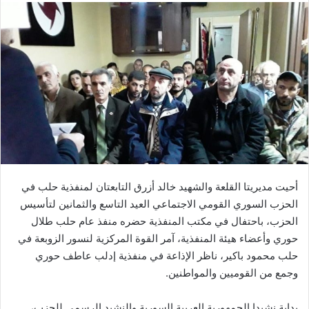
أحيت مديريتا القلعة والشهيد خالد أزرق التابعتان لمنفذية حلب في
الحزب السوري القومي الاجتماعي العيد التاسع والثمانين لتأسيس
الحزب، باحتفال في مكتب المنفذية حضره منفذ عام حلب طلال
حوري وأعضاء هيئة المنفذية، آمر القوة المركزية لنسور الزوبعة في
حلب محمود باكير، ناظر الإذاعة في منفذية إدلب عاطف حوري
وجمع من القوميين والمواطنين.
بداية نشيدا الجمهورية العربية السورية والنشيد الرسمي للحزب،