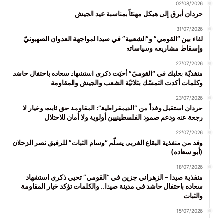
02/08/2026
حردان أبرق إلى هيكل مهنئاً بمناسبة عيد الجيش
31/07/2026
لقاء بين “القومي” و”الشعبية” في صيدا لمواجهة العدوان الصهيونيّ
وإسقاط مشاريعه وسياساته
27/07/2026
منفذيّة بعلبك في “القوميّ” أحيَت ذكرى استشهاد سعاده باحتفال حاشد
وكلمات أكدت التمسّك بثلاثيّة الشعب والجيش والمقاومة
23/07/2026
حردان استقبل وفداً من “الديمقراطية”: المقاومة حق ثابت وخيار لا
رجعة عنه ودعم صمود الفلسطينيين أولوية ولا أمان للاحتلال
22/07/2026
وفد من منفذية البقاع الغربي يسلّم “وسام الثبات” للرفيق نصر الزحلان
(أبو سعاده)
18/07/2026
منفذية صيدا – الزهراني جزين في “القومي” تحيي ذكرى استشهاد
سعاده باحتفال حاشد في مدينة صيدا.. والكلمات تؤكد خيار المقاومة
والثبات
15/07/2026