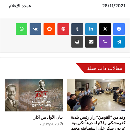
28/11/2021 عمدة الإعلام
فيسبوك
‫X
لينكدإن
‏Tumblr
بينتيريست
‏Reddit
‏VKontakte
واتساب
تيلقرام
ڤايبر
مشاركة عبر البريد
طباعة
مقالات ذات صلة
وفد من “القوميّ” زار رئيس بلدية
بيان الأول من آذار
كفرمشكي وقدّم له درعاً تكريمية
28/02/2023
عربون شكر على استضافته مخيم