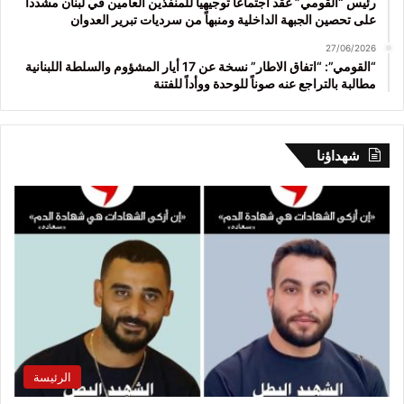
رئيس “القومي” عقد اجتماعاً توجيهياً للمنفذين العامين في لبنان مشدداً
على تحصين الجبهة الداخلية ومنبهاً من سرديات تبرير العدوان
27/06/2026
“القومي”: “اتفاق الاطار” نسخة عن 17 أيار المشؤوم والسلطة اللبنانية
مطالبة بالتراجع عنه صوناً للوحدة ووأداً للفتنة
شهداؤنا
الرئيسة