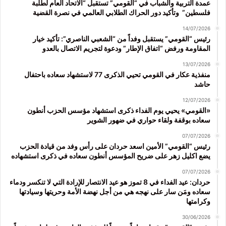
عمدة التربية والشباب في “القومي” تستقبل “الاتحاد العام لطلبة
فلسطين” وتأكيد دور الحراك الطلابي العالمي في نصرة القضية
14/07/2026
رئيس “القومي” يستقبل وفداً من “الشعبي الناصري”: تأكيد خيار
المقاومة ورفض “اتفاق الإطار” ودعوة لتجريم الاتصال بالعدو
13/07/2026
منفذية عكار في القومي تحيي الذكرى 77 لاستشهاد سعاده باحتفال
حاشد
12/07/2026
«القومي» يحيي يوم الفداء ذكرى استشهاد مؤسس الحزب أنطون
سعاده بوقفة ولقاء حواري في ضهور الشوير
07/07/2026
رئيس “القومي” الأمين اسعد حردان على رأس وفد من قيادة الحزب
يضع اكليل زهر على ضريح المؤسس أنطون سعاده في ذكرى استشهاده
07/07/2026
حردان: عيد الفداء في 8 تموز هو عيد الانتصار للإرادة التي لا تنكسر ودماء
سعاده ومَن سار على نهجه هي من أجل نهضة الأمة وحريتها وسيادتها
وكرامتها
30/06/2026