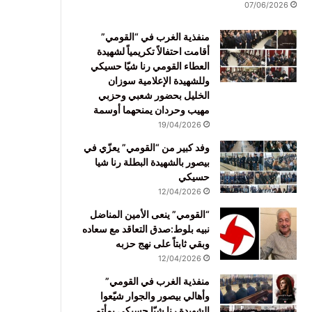
07/06/2026
منفذية الغرب في “القومي”
أقامت احتفالاً تكريمياً لشهيدة
العطاء القومي رنا شيّا حسيكي
وللشهيدة الإعلامية سوزان
الخليل بحضور شعبي وحزبي
مهيب وحردان يمنحهما أوسمة
19/04/2026
وفد كبير من “القومي” يعزّي في
بيصور بالشهيدة البطلة رنا شيا
حسيكي
12/04/2026
“القومي” ينعى الأمين المناضل
نبيه بلوط:صدق التعاقد مع سعاده
وبقي ثابتاً على نهج حزبه
12/04/2026
منفذية الغرب في القومي”
وأهالي بيصور والجوار شيّعوا
الشهيدة رنا شيّا حسيكي بمأتم