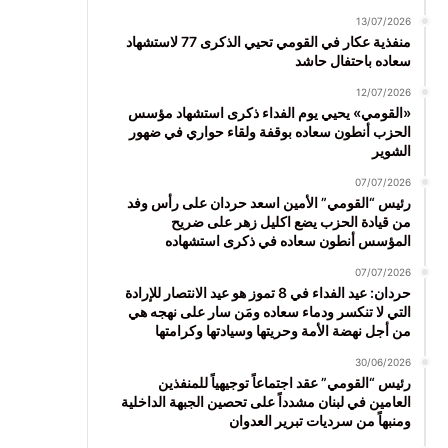
13/07/2026
منفذية عكار في القومي تحيي الذكرى 77 لاستشهاد
سعاده باحتفال حاشد
12/07/2026
«القومي» يحيي يوم الفداء ذكرى استشهاد مؤسس
الحزب أنطون سعاده بوقفة ولقاء حواري في ضهور
الشوير
07/07/2026
رئيس “القومي” الأمين اسعد حردان على رأس وفد
من قيادة الحزب يضع اكليل زهر على ضريح
المؤسس أنطون سعاده في ذكرى استشهاده
07/07/2026
حردان: عيد الفداء في 8 تموز هو عيد الانتصار للإرادة
التي لا تنكسر ودماء سعاده ومَن سار على نهجه هي
من أجل نهضة الأمة وحريتها وسيادتها وكرامتها
30/06/2026
رئيس “القومي” عقد اجتماعاً توجيهياً للمنفذين
العامين في لبنان مشدداً على تحصين الجبهة الداخلية
ومنبهاً من سرديات تبرير العدوان