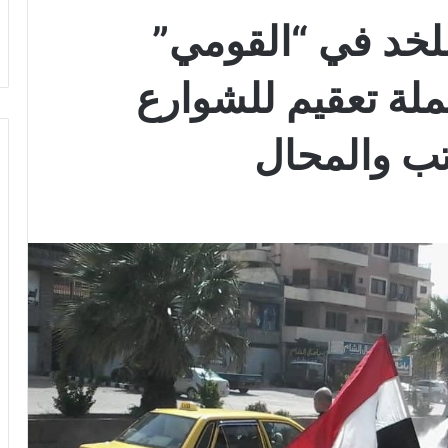
صلخد في “القومي”
ملة تعقيم للشوارع
ب والمحال