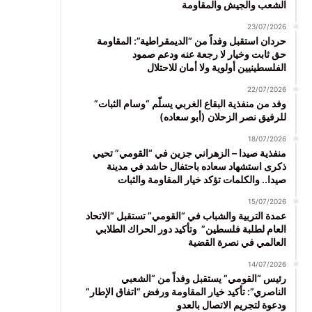
الشعب والجيش والمقاومة
23/07/2026
حردان استقبل وفداً من “الديمقراطية”: المقاومة
حق ثابت وخيار لا رجعة عنه ودعم صمود
الفلسطينيين أولوية ولا أمان للاحتلال
22/07/2026
وفد من منفذية البقاع الغربي يسلّم “وسام الثبات”
للرفيق نصر الزحلان (أبو سعاده)
18/07/2026
منفذية صيدا – الزهراني جزين في “القومي” تحيي
ذكرى استشهاد سعاده باحتفال حاشد في مدينة
صيدا.. والكلمات تؤكد خيار المقاومة والثبات
15/07/2026
عمدة التربية والشباب في “القومي” تستقبل “الاتحاد
العام لطلبة فلسطين” وتأكيد دور الحراك الطلابي
العالمي في نصرة القضية
14/07/2026
رئيس “القومي” يستقبل وفداً من “الشعبي
الناصري”: تأكيد خيار المقاومة ورفض “اتفاق الإطار”
ودعوة لتجريم الاتصال بالعدو