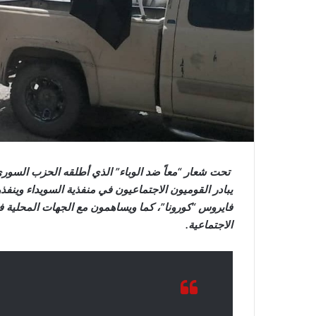
تحت شعار “معاً ضد الوباء” الذي أطلقه الحزب السوري 
يبادر القوميون الاجتماعيون في منفذية السويداء وين
فايروس “كورونا”، كما ويساهمون مع الجهات المحلية 
الاجتماعية.