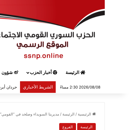
الرئيسة
أخبار الحزب
شؤون س
الشريط الأخباري
حردان أبرق
2026/08/08 2:30 مساءً
الرئيسية
/
الرئيسة
/
مديريتا السويداء وصلخد في “القومي” 
الرئيسة
الفروع