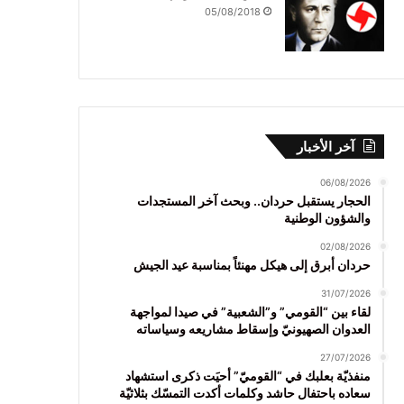
05/08/2018
آخر الأخبار
06/08/2026
الحجار يستقبل حردان.. وبحث آخر المستجدات
والشؤون الوطنية
02/08/2026
حردان أبرق إلى هيكل مهنئاً بمناسبة عيد الجيش
31/07/2026
لقاء بين “القومي” و”الشعبية” في صيدا لمواجهة
العدوان الصهيونيّ وإسقاط مشاريعه وسياساته
27/07/2026
منفذيّة بعلبك في “القوميّ” أحيَت ذكرى استشهاد
سعاده باحتفال حاشد وكلمات أكدت التمسّك بثلاثيّة