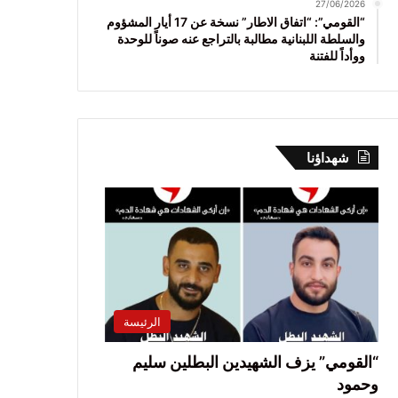
27/06/2026
“القومي”: “اتفاق الاطار” نسخة عن 17 أيار المشؤوم
والسلطة اللبنانية مطالبة بالتراجع عنه صوناً للوحدة
ووأداً للفتنة
شهداؤنا
الرئيسة
“القومي” يزف الشهيدين البطلين سليم
وحمود