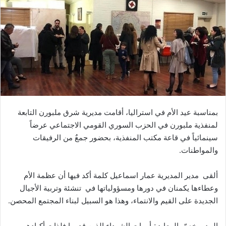
بمناسبة عيد الأم في استراليا، أقامت مديرية شرق ملبورن التابعة
لمنفذية ملبورن في الحزب السوري القومي الاجتماعي عرضاً
سينمائياً في قاعة مكتب المنفذية، بحضور جمعٌ من الرفيقات
والمواطنات.
ألقى مدير المديرية عمار اسماعيل كلمة أكد فيها أن عظمة الأم
وعطاءها يكمنان في دورها ومسؤولياتها في تنشئة وتربية الأجيال
الجديدة على القيم والانتماء، وهذا هو السبيل لبناء المجتمع المحصن.
المدير خصّ بالمعايدة أمهات الشهداء الذين قدموا فلذات أكبادهم