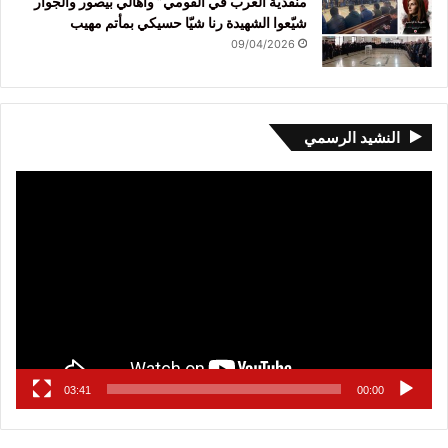
منفذية الغرب في القومي” وأهالي بيصور والجوار
شيّعوا الشهيدة رنا شيّا حسيكي بمأتم مهيب
09/04/2026
النشيد الرسمي
مشغل
الفيديو
03:41
00:00