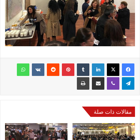
فيسبوك
‫X
لينكدإن
‏Tumblr
بينتيريست
‏Reddit
‏VKontakte
واتساب
تيلقرام
ڤايبر
مشاركة عبر البريد
طباعة
مقالات ذات صلة