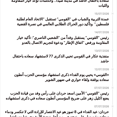
سعاده باحتفال حاشد في مدينة صيدا.. والكلمات تؤكد خيار المقاومة
والثبات
15/07/2026
عمدة التربية والشباب في “القومي” تستقبل “الاتحاد العام لطلبة
فلسطين” وتأكيد دور الحراك الطلابي العالمي في نصرة القضية
14/07/2026
رئيس “القومي” يستقبل وفداً من “الشعبي الناصري”: تأكيد خيار
المقاومة ورفض “اتفاق الإطار” ودعوة لتجريم الاتصال بالعدو
13/07/2026
منفذية عكار في القومي تحيي الذكرى 77 لاستشهاد سعاده باحتفال
حاشد
12/07/2026
«القومي» يحيي يوم الفداء ذكرى استشهاد مؤسس الحزب أنطون
سعاده بوقفة ولقاء حواري في ضهور الشوير
07/07/2026
رئيس “القومي” الأمين اسعد حردان على رأس وفد من قيادة الحزب
يضع اكليل زهر على ضريح المؤسس أنطون سعاده في ذكرى استشهاده
07/07/2026
حردان: عيد الفداء في 8 تموز هو عيد الانتصار للإرادة التي لا تنكسر ودماء
سعاده ومَن سار على نهجه هي من أجل نهضة الأمة وحريتها وسيادتها