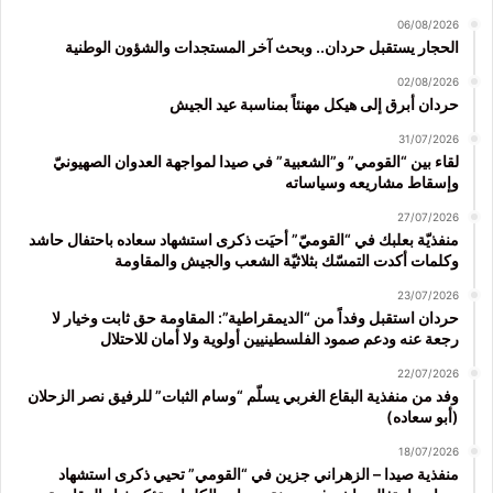
06/08/2026
الحجار يستقبل حردان.. وبحث آخر المستجدات والشؤون الوطنية
02/08/2026
حردان أبرق إلى هيكل مهنئاً بمناسبة عيد الجيش
31/07/2026
لقاء بين “القومي” و”الشعبية” في صيدا لمواجهة العدوان الصهيونيّ
وإسقاط مشاريعه وسياساته
27/07/2026
منفذيّة بعلبك في “القوميّ” أحيَت ذكرى استشهاد سعاده باحتفال حاشد
وكلمات أكدت التمسّك بثلاثيّة الشعب والجيش والمقاومة
23/07/2026
حردان استقبل وفداً من “الديمقراطية”: المقاومة حق ثابت وخيار لا
رجعة عنه ودعم صمود الفلسطينيين أولوية ولا أمان للاحتلال
22/07/2026
وفد من منفذية البقاع الغربي يسلّم “وسام الثبات” للرفيق نصر الزحلان
(أبو سعاده)
18/07/2026
منفذية صيدا – الزهراني جزين في “القومي” تحيي ذكرى استشهاد