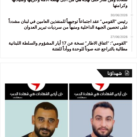
وكرامتها
30/06/2026
رئيس “القومي” عقد اجتماعاً توجيهياً للمنفذين العامين في لبنان مشدداً
على تحصين الجبهة الداخلية ومنبهاً من سرديات تبرير العدوان
27/06/2026
“القومي”: “اتفاق الاطار” نسخة عن 17 أيار المشؤوم والسلطة اللبنانية
مطالبة بالتراجع عنه صوناً للوحدة ووأداً للفتنة
شهداؤنا