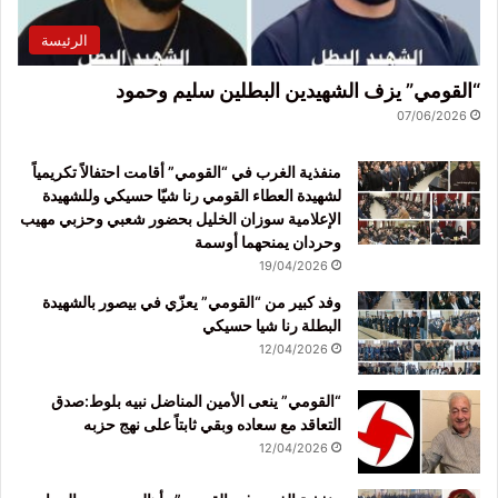
الرئيسة
“القومي” يزف الشهيدين البطلين سليم وحمود
07/06/2026
منفذية الغرب في “القومي” أقامت احتفالاً تكريمياً
لشهيدة العطاء القومي رنا شيّا حسيكي وللشهيدة
الإعلامية سوزان الخليل بحضور شعبي وحزبي مهيب
وحردان يمنحهما أوسمة
19/04/2026
وفد كبير من “القومي” يعزّي في بيصور بالشهيدة
البطلة رنا شيا حسيكي
12/04/2026
“القومي” ينعى الأمين المناضل نبيه بلوط:صدق
التعاقد مع سعاده وبقي ثابتاً على نهج حزبه
12/04/2026