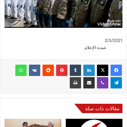
2/3/2021
عمدة الإعلام
فيسبوك
‫X
لينكدإن
‏Tumblr
بينتيريست
‏Reddit
‏VKontakte
واتساب
تيلقرام
ڤايبر
مشاركة عبر البريد
طباعة
مقالات ذات صلة