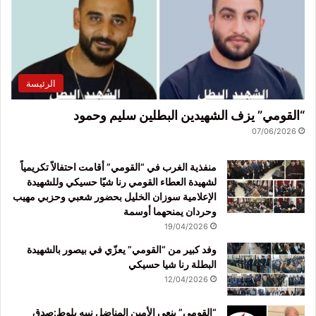
الرئيسة
“القومي” يزف الشهيدين البطلين سليم وحمود
07/06/2026
منفذية الغرب في “القومي” أقامت احتفالاً تكريمياً
لشهيدة العطاء القومي رنا شيّا حسيكي وللشهيدة
الإعلامية سوزان الخليل بحضور شعبي وحزبي مهيب
وحردان يمنحهما أوسمة
19/04/2026
وفد كبير من “القومي” يعزّي في بيصور بالشهيدة
البطلة رنا شيا حسيكي
12/04/2026
“القومي” ينعى الأمين المناضل نبيه بلوط:صدق