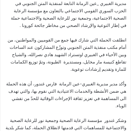
مديرية الغبيري _عين الرمانة التابعة لمنفذية المتن الجنوبي في
الحزب السوري القومي الاجتماعي بالتعاون مع مؤسسة الرعاية
الصحية الاجتماعية، وجمعية نور للرعاية الصحية والاجتماعية حملة
في إطار التوعية والإرشاد الصحي من مخاطر جائحة كورونا .
انطلقت الحملة التي شارك فيها جمع من القوميين والمواطنين، من
أمام مكتب منفذية المتن الجنوبي وتوزّع المشاركون عند الساحات
وبين الأحياء في الغبيري اوتستراد الشهيد هادي نصرالله، والشياح
تقاطع كنيسة مار مخايل، ومستديرة الطيونة، وتمّ توزيع الكمامات
للمارة وتقديم إرشادات توعوية.
وأكد مدير مديرية الغبيري-عين الرمانة فارس غندور، أن هذه الحملة
هي ضمن الأنشطة والخدمات الاعتيادية التي نقوم بها، والتي تهدف
الى المساهمة في تعزيز ثقافة الإجراءات الوقائية للحدّ من تفشي
الوباء.
وشكر غندور مؤسسة الرعاية الصحية وجمعية نور للرعاية الصحية
والاجتماعية للمساهمات التي قدمتها لانطلاق الحملة، كما شكر بلدية