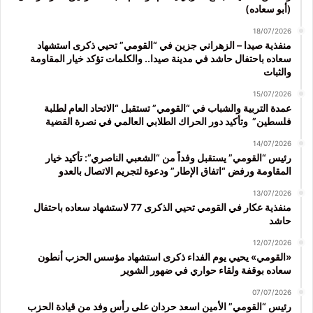
(أبو سعاده)
18/07/2026
منفذية صيدا – الزهراني جزين في “القومي” تحيي ذكرى استشهاد
سعاده باحتفال حاشد في مدينة صيدا.. والكلمات تؤكد خيار المقاومة
والثبات
15/07/2026
عمدة التربية والشباب في “القومي” تستقبل “الاتحاد العام لطلبة
فلسطين” وتأكيد دور الحراك الطلابي العالمي في نصرة القضية
14/07/2026
رئيس “القومي” يستقبل وفداً من “الشعبي الناصري”: تأكيد خيار
المقاومة ورفض “اتفاق الإطار” ودعوة لتجريم الاتصال بالعدو
13/07/2026
منفذية عكار في القومي تحيي الذكرى 77 لاستشهاد سعاده باحتفال
حاشد
12/07/2026
«القومي» يحيي يوم الفداء ذكرى استشهاد مؤسس الحزب أنطون
سعاده بوقفة ولقاء حواري في ضهور الشوير
07/07/2026
رئيس “القومي” الأمين اسعد حردان على رأس وفد من قيادة الحزب