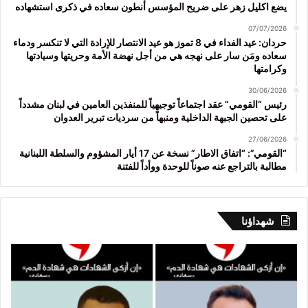
يضع اكليل زهر على ضريح المؤسس أنطون سعاده في ذكرى استشهاده
07/07/2026
حردان: عيد الفداء في 8 تموز هو عيد الانتصار للإرادة التي لا تنكسر ودماء
سعاده ومَن سار على نهجه هي من أجل نهضة الأمة وحريتها وسيادتها
وكرامتها
30/06/2026
رئيس “القومي” عقد اجتماعاً توجيهياً للمنفذين العامين في لبنان مشدداً
على تحصين الجبهة الداخلية ومنبهاً من سرديات تبرير العدوان
27/06/2026
“القومي”: “اتفاق الاطار” نسخة عن 17 أيار المشؤوم والسلطة اللبنانية
مطالبة بالتراجع عنه صوناً للوحدة ووأداً للفتنة
شهداؤنا