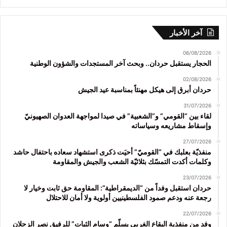
آخر الأخبار
06/08/2026
الحجار يستقبل حردان.. وبحث آخر المستجدات والشؤون الوطنية
02/08/2026
حردان أبرق إلى هيكل مهنئاً بمناسبة عيد الجيش
31/07/2026
لقاء بين “القومي” و”الشعبية” في صيدا لمواجهة العدوان الصهيونيّ
وإسقاط مشاريعه وسياساته
27/07/2026
منفذيّة بعلبك في “القوميّ” أحيَت ذكرى استشهاد سعاده باحتفال حاشد
وكلمات أكدت التمسّك بثلاثيّة الشعب والجيش والمقاومة
23/07/2026
حردان استقبل وفداً من “الديمقراطية”: المقاومة حق ثابت وخيار لا
رجعة عنه ودعم صمود الفلسطينيين أولوية ولا أمان للاحتلال
22/07/2026
وفد من منفذية البقاع الغربي يسلّم “وسام الثبات” للرفيق نصر الزحلان