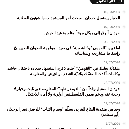
آخر الأخبار
06/08/2026
الحجار يستقبل حردان.. وبحث آخر المستجدات والشؤون الوطنية
02/08/2026
حردان أبرق إلى هيكل مهنئاً بمناسبة عيد الجيش
31/07/2026
لقاء بين “القومي” و”الشعبية” في صيدا لمواجهة العدوان الصهيونيّ
وإسقاط مشاريعه وسياساته
27/07/2026
منفذيّة بعلبك في “القوميّ” أحيَت ذكرى استشهاد سعاده باحتفال حاشد
وكلمات أكدت التمسّك بثلاثيّة الشعب والجيش والمقاومة
23/07/2026
حردان استقبل وفداً من “الديمقراطية”: المقاومة حق ثابت وخيار لا
رجعة عنه ودعم صمود الفلسطينيين أولوية ولا أمان للاحتلال
22/07/2026
وفد من منفذية البقاع الغربي يسلّم “وسام الثبات” للرفيق نصر الزحلان
(أبو سعاده)
18/07/2026