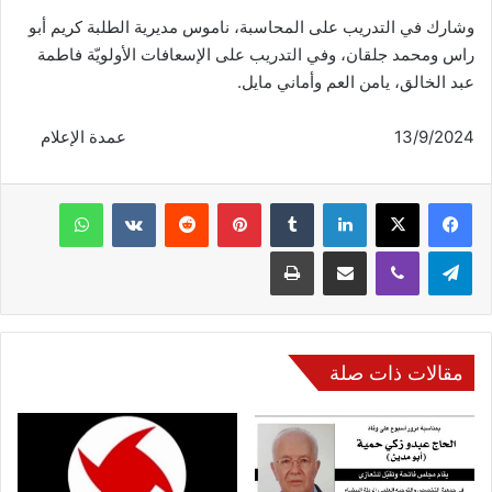
وشارك في التدريب على المحاسبة، ناموس مديرية الطلبة كريم أبو
راس ومحمد جلقان، وفي التدريب على الإسعافات الأولويّة فاطمة
عبد الخالق، يامن العم وأماني مايل.
13/9/2024 عمدة الإعلام
فيسبوك
‫X
لينكدإن
‏Tumblr
بينتيريست
‏Reddit
‏VKontakte
واتساب
تيلقرام
ڤايبر
مشاركة عبر البريد
طباعة
مقالات ذات صلة