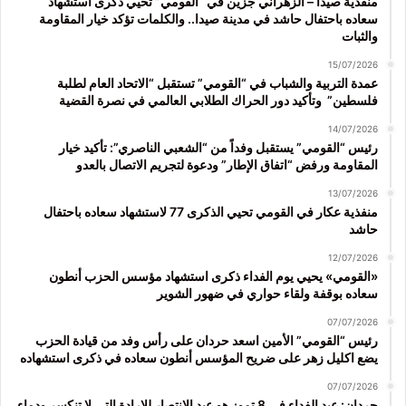
منفذية صيدا – الزهراني جزين في “القومي” تحيي ذكرى استشهاد
سعاده باحتفال حاشد في مدينة صيدا.. والكلمات تؤكد خيار المقاومة
والثبات
15/07/2026
عمدة التربية والشباب في “القومي” تستقبل “الاتحاد العام لطلبة
فلسطين” وتأكيد دور الحراك الطلابي العالمي في نصرة القضية
14/07/2026
رئيس “القومي” يستقبل وفداً من “الشعبي الناصري”: تأكيد خيار
المقاومة ورفض “اتفاق الإطار” ودعوة لتجريم الاتصال بالعدو
13/07/2026
منفذية عكار في القومي تحيي الذكرى 77 لاستشهاد سعاده باحتفال
حاشد
12/07/2026
«القومي» يحيي يوم الفداء ذكرى استشهاد مؤسس الحزب أنطون
سعاده بوقفة ولقاء حواري في ضهور الشوير
07/07/2026
رئيس “القومي” الأمين اسعد حردان على رأس وفد من قيادة الحزب
يضع اكليل زهر على ضريح المؤسس أنطون سعاده في ذكرى استشهاده
07/07/2026
حردان: عيد الفداء في 8 تموز هو عيد الانتصار للإرادة التي لا تنكسر ودماء