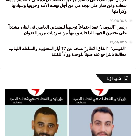
سعاده ومَن سار على نهجه هي من أجل نهضة الأمة وحريتها وسيادتها
وكرامتها
30/06/2026
رئيس “القومي” عقد اجتماعاً توجيهياً للمنفذين العامين في لبنان مشدداً
على تحصين الجبهة الداخلية ومنبهاً من سرديات تبرير العدوان
27/06/2026
“القومي”: “اتفاق الاطار” نسخة عن 17 أيار المشؤوم والسلطة اللبنانية
مطالبة بالتراجع عنه صوناً للوحدة ووأداً للفتنة
شهداؤنا