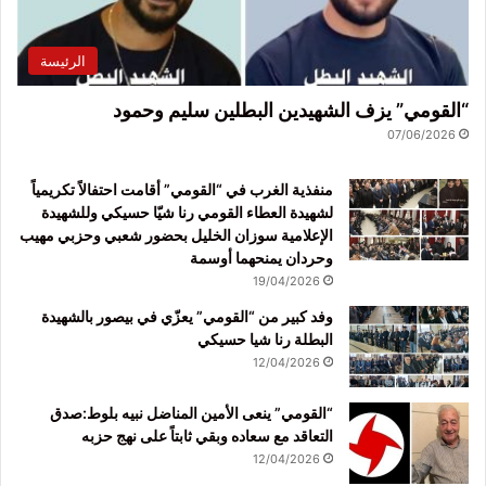
الرئيسة
“القومي” يزف الشهيدين البطلين سليم وحمود
07/06/2026
منفذية الغرب في “القومي” أقامت احتفالاً تكريمياً
لشهيدة العطاء القومي رنا شيّا حسيكي وللشهيدة
الإعلامية سوزان الخليل بحضور شعبي وحزبي مهيب
وحردان يمنحهما أوسمة
19/04/2026
وفد كبير من “القومي” يعزّي في بيصور بالشهيدة
البطلة رنا شيا حسيكي
12/04/2026
“القومي” ينعى الأمين المناضل نبيه بلوط:صدق
التعاقد مع سعاده وبقي ثابتاً على نهج حزبه
12/04/2026