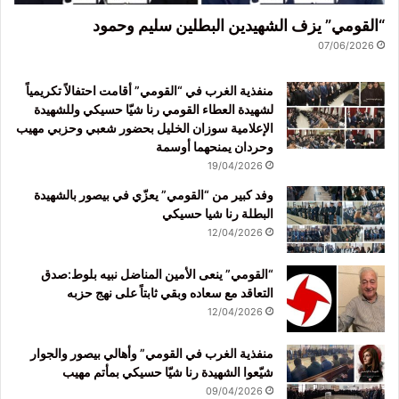
“القومي” يزف الشهيدين البطلين سليم وحمود
07/06/2026
منفذية الغرب في “القومي” أقامت احتفالاً تكريمياً
لشهيدة العطاء القومي رنا شيّا حسيكي وللشهيدة
الإعلامية سوزان الخليل بحضور شعبي وحزبي مهيب
وحردان يمنحهما أوسمة
19/04/2026
وفد كبير من “القومي” يعزّي في بيصور بالشهيدة
البطلة رنا شيا حسيكي
12/04/2026
“القومي” ينعى الأمين المناضل نبيه بلوط:صدق
التعاقد مع سعاده وبقي ثابتاً على نهج حزبه
12/04/2026
منفذية الغرب في القومي” وأهالي بيصور والجوار
شيّعوا الشهيدة رنا شيّا حسيكي بمأتم مهيب
09/04/2026