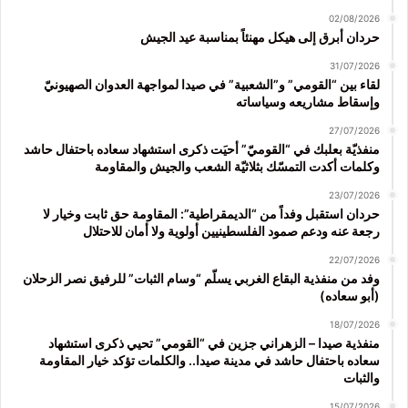
02/08/2026
حردان أبرق إلى هيكل مهنئاً بمناسبة عيد الجيش
31/07/2026
لقاء بين “القومي” و”الشعبية” في صيدا لمواجهة العدوان الصهيونيّ
وإسقاط مشاريعه وسياساته
27/07/2026
منفذيّة بعلبك في “القوميّ” أحيَت ذكرى استشهاد سعاده باحتفال حاشد
وكلمات أكدت التمسّك بثلاثيّة الشعب والجيش والمقاومة
23/07/2026
حردان استقبل وفداً من “الديمقراطية”: المقاومة حق ثابت وخيار لا
رجعة عنه ودعم صمود الفلسطينيين أولوية ولا أمان للاحتلال
22/07/2026
وفد من منفذية البقاع الغربي يسلّم “وسام الثبات” للرفيق نصر الزحلان
(أبو سعاده)
18/07/2026
منفذية صيدا – الزهراني جزين في “القومي” تحيي ذكرى استشهاد
سعاده باحتفال حاشد في مدينة صيدا.. والكلمات تؤكد خيار المقاومة
والثبات
15/07/2026