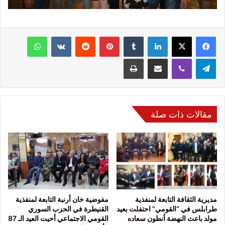
فيسبوك
‫X
لينكدإن
‏Tumblr
بينتيريست
‏Reddit
‏VKontakte
واتساب
تيلقرام
ڤايبر
مشاركة عبر البريد
طباعة
مقالات ذات صلة
مديرية الثقافة التابعة لمنفذية
مفوضية خان أرنبة التابعة لمنفذية
طرابلس في “القومي” احتفلت بعيد
القنيطرة في الحزب السوري
مولد باعث النهضة أنطون سعاده
القومي الاجتماعي أحيت العيد الـ 87