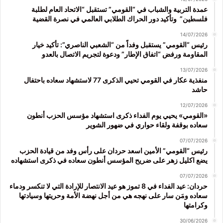
عمدة التربية والشباب في “القومي” تستقبل “الاتحاد العام لطلبة
فلسطين” وتأكيد دور الحراك الطلابي العالمي في نصرة القضية
14/07/2026
رئيس “القومي” يستقبل وفداً من “الشعبي الناصري”: تأكيد خيار
المقاومة ورفض “اتفاق الإطار” ودعوة لتجريم الاتصال بالعدو
13/07/2026
منفذية عكار في القومي تحيي الذكرى 77 لاستشهاد سعاده باحتفال
حاشد
12/07/2026
«القومي» يحيي يوم الفداء ذكرى استشهاد مؤسس الحزب أنطون
سعاده بوقفة ولقاء حواري في ضهور الشوير
07/07/2026
رئيس “القومي” الأمين اسعد حردان على رأس وفد من قيادة الحزب
يضع اكليل زهر على ضريح المؤسس أنطون سعاده في ذكرى استشهاده
07/07/2026
حردان: عيد الفداء في 8 تموز هو عيد الانتصار للإرادة التي لا تنكسر ودماء
سعاده ومَن سار على نهجه هي من أجل نهضة الأمة وحريتها وسيادتها
وكرامتها
30/06/2026