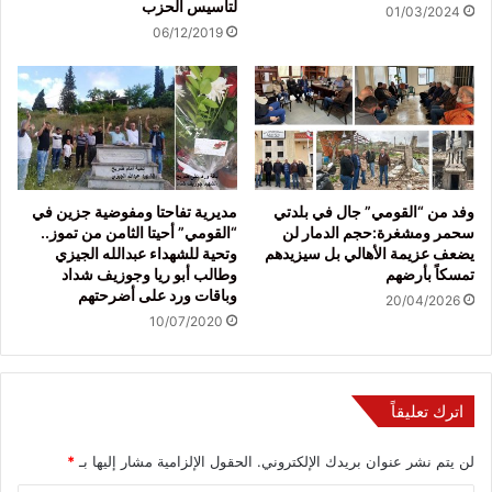
لتأسيس الحزب
01/03/2024
06/12/2019
وفد من “القومي” جال في بلدتي
مديرية تفاحتا ومفوضية جزين في
سحمر ومشغرة:حجم الدمار لن
“القومي” أحيتا الثامن من تموز..
يضعف عزيمة الأهالي بل سيزيدهم
وتحية للشهداء عبدالله الجيزي
تمسكاً بأرضهم
وطالب أبو ريا وجوزيف شداد
وباقات ورد على أضرحتهم
20/04/2026
10/07/2020
اترك تعليقاً
لن يتم نشر عنوان بريدك الإلكتروني.
الحقول الإلزامية مشار إليها بـ
*