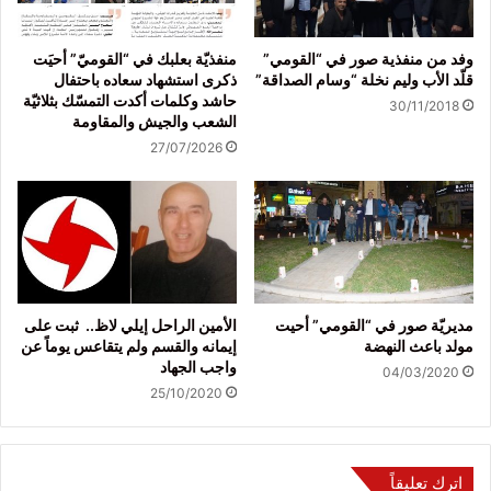
وفد من منفذية صور في “القومي”
منفذيّة بعلبك في “القوميّ” أحيَت
قلّد الأب وليم نخلة “وسام الصداقة”
ذكرى استشهاد سعاده باحتفال
حاشد وكلمات أكدت التمسّك بثلاثيّة
30/11/2018
الشعب والجيش والمقاومة
27/07/2026
مديريّة صور في “القومي” أحيت
الأمين الراحل إيلي لاظ.. ثبت على
مولد باعث النهضة
إيمانه والقسم ولم يتقاعس يوماً عن
واجب الجهاد
04/03/2020
25/10/2020
اترك تعليقاً