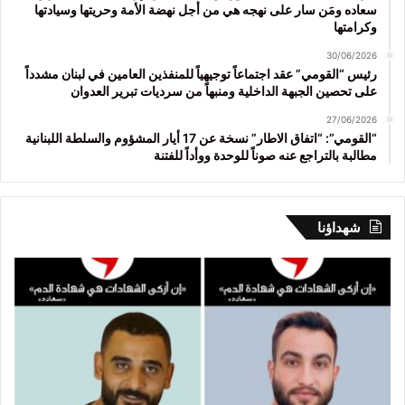
سعاده ومَن سار على نهجه هي من أجل نهضة الأمة وحريتها وسيادتها
وكرامتها
30/06/2026
رئيس “القومي” عقد اجتماعاً توجيهياً للمنفذين العامين في لبنان مشدداً
على تحصين الجبهة الداخلية ومنبهاً من سرديات تبرير العدوان
27/06/2026
“القومي”: “اتفاق الاطار” نسخة عن 17 أيار المشؤوم والسلطة اللبنانية
مطالبة بالتراجع عنه صوناً للوحدة ووأداً للفتنة
شهداؤنا