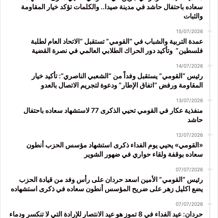
سعاده باحتفال حاشد في مدينة صيدا.. والكلمات تؤكد خيار المقاومة
والثبات
15/07/2026
عمدة التربية والشباب في “القومي” تستقبل “الاتحاد العام لطلبة
فلسطين” وتأكيد دور الحراك الطلابي العالمي في نصرة القضية
14/07/2026
رئيس “القومي” يستقبل وفداً من “الشعبي الناصري”: تأكيد خيار
المقاومة ورفض “اتفاق الإطار” ودعوة لتجريم الاتصال بالعدو
13/07/2026
منفذية عكار في القومي تحيي الذكرى 77 لاستشهاد سعاده باحتفال
حاشد
12/07/2026
«القومي» يحيي يوم الفداء ذكرى استشهاد مؤسس الحزب أنطون
سعاده بوقفة ولقاء حواري في ضهور الشوير
07/07/2026
رئيس “القومي” الأمين اسعد حردان على رأس وفد من قيادة الحزب
يضع اكليل زهر على ضريح المؤسس أنطون سعاده في ذكرى استشهاده
07/07/2026
حردان: عيد الفداء في 8 تموز هو عيد الانتصار للإرادة التي لا تنكسر ودماء