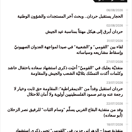
06/08/2026
الحجار يستقبل حردان.. وبحث آخر المستجدات والشؤون الوطنية
02/08/2026
حردان أبرق إلى هيكل مهنئاً بمناسبة عيد الجيش
31/07/2026
لقاء بين “القومي” و”الشعبية” في صيدا لمواجهة العدوان الصهيونيّ
وإسقاط مشاريعه وسياساته
27/07/2026
منفذيّة بعلبك في “القوميّ” أحيَت ذكرى استشهاد سعاده باحتفال حاشد
وكلمات أكدت التمسّك بثلاثيّة الشعب والجيش والمقاومة
23/07/2026
حردان استقبل وفداً من “الديمقراطية”: المقاومة حق ثابت وخيار لا
رجعة عنه ودعم صمود الفلسطينيين أولوية ولا أمان للاحتلال
22/07/2026
وفد من منفذية البقاع الغربي يسلّم “وسام الثبات” للرفيق نصر الزحلان
(أبو سعاده)
18/07/2026
منفذية صيدا – الزهراني جزين في “القومي” تحيي ذكرى استشهاد