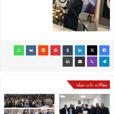
فيسبوك
‫X
لينكدإن
‏Tumblr
بينتيريست
‏Reddit
‏VKontakte
واتساب
تيلقرام
ڤايبر
مشاركة عبر البريد
طباعة
مقالات ذات صلة