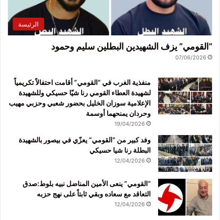
الرئيسة
“القومي” يزف الشهيدين البطلين سليم وحمود
07/06/2026
منفذية الغرب في “القومي” أقامت احتفالاً تكريمياً
لشهيدة العطاء القومي رنا شيّا حسيكي وللشهيدة
الإعلامية سوزان الخليل بحضور شعبي وحزبي مهيب
وحردان يمنحهما أوسمة
19/04/2026
وفد كبير من “القومي” يعزّي في بيصور بالشهيدة
البطلة رنا شيا حسيكي
12/04/2026
“القومي” ينعى الأمين المناضل نبيه بلوط:صدق
التعاقد مع سعاده وبقي ثابتاً على نهج حزبه
12/04/2026