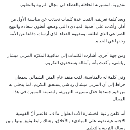
تقديرية، لمسيرته الحافلة بالعطاء في مجال التربية والتعليم.
وبعد كلمة تعريف، القيت عدة كلمات تحدثت عن مناسبة الأول من
أذار، وأكدت على أهمية المبادىء التي وضعها أنطون سعاده والنهج
الصراعي الذي اطلقه، ومفهوم الفداء الذي أرساه، دفاعا عن الأمة
وحقها في الحياة.
ومن جهة أخرى، أشارت الكلمات إلى مناقبية المكرّم المربي ميشال
رياشي، وأكدت بأنه وأمثاله يستحقون التكريم.
وفي كلمة له بالمناسبة، لفت منفذ عام المتن الشمالي سمعان
خراط إلى أن المربي ميشال رياشي يستحق التكريم، لما يتحلى به
من قيم جسدها خلال مسيرته التربوية، ولبصمته المميزة في هذا
المجال.
أما كاهن رعية الخنشارة الأب انطوان ندّاف، فاعتبر أنّ القومية
الاجتماعية تقوم على المبادىء والأخلاق، وهناك رابط وثيق بينها وبين
رسالة التربية والتعليم.