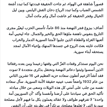
قصوراً شاهقة في الهواء، ثم جاءت الحقيقة فبددتها كما تبدد أشعة
الشمس الضباب وكما تبدد الرياح دخان القش اليابس. وبين ليل
الخيال وفجر الحقيقة كم عاشت آمال وكم ماتت آمال.
أضاف: ببزوغ فجر النهضة منذ 86 عاماً، تأسس الحزب ليغيّر مجرى
التاريخ بنفوس ناهضة ملؤها الحق والخير والجمال. جاء ليحيي أمة
أتعبها الغزاة والطغاة الذين جلبوا لأمتنا السورية الدمار والخراب
فكانت غايته بعث الروح في جسدها المنهك وإحياء الآمال لمجد
يستحقه أبناء سورية.
نحن اليوم نستذكر وقفات العزّ التي وقفها زعيمنا ومن بعده رفقائنا
الذين أسسوا وثبتوا دعائم النهضة ونحتفل بذكرى متجددة لا تموت
فقد أنشأ الزعيم أنطون سعاده حزبه العظيم في 16 تشرين الثاني
من عام 1932 واضعاً نصب عينيه حقيقة الأمة السورية. سأل سعاده
نفسه من جلب على أمتي كل هذه الويلات وسعى من خلال مبادئه
تأكيد الحق في سيادتنا على أرضنا وأنفسنا وأكد “أن السوريين أمة
واحدة” لا تفرقهم طوائف ولا عقائد يعملون بكل ما فيهم لأجل مصلحة
سورية التي لا تعلوها مصلحة، مرتكزاً في نظريته على أن النفس