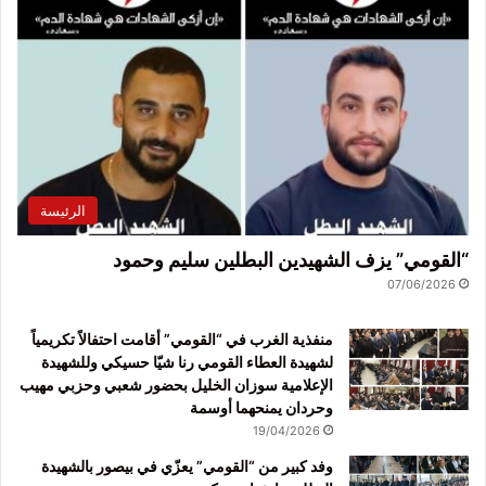
الرئيسة
“القومي” يزف الشهيدين البطلين سليم وحمود
07/06/2026
منفذية الغرب في “القومي” أقامت احتفالاً تكريمياً
لشهيدة العطاء القومي رنا شيّا حسيكي وللشهيدة
الإعلامية سوزان الخليل بحضور شعبي وحزبي مهيب
وحردان يمنحهما أوسمة
19/04/2026
وفد كبير من “القومي” يعزّي في بيصور بالشهيدة