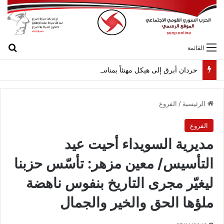
بح
القائمة
حردان أبرق إلى هيكل مهنئاً بمناسبة عيد الجيش
الرئيسية
/
الفروع
الفروع
مديرية السويداء أحيت عيد
التأسيس/ معين مزهر: تأسّس حزبنا
ليغيّر مجرى التاريخ بنفوس ناهضة
ملؤها الحق والخير والجمال