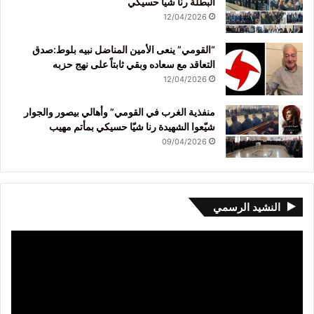
البطلة رنا شيا حسيكي
12/04/2026
“القومي” ينعى الأمين المناضل نبيه بلوط:صدق
التعاقد مع سعاده وبقي ثابتاً على نهج حزبه
12/04/2026
منفذية الغرب في القومي” وأهالي بيصور والجوار
شيّعوا الشهيدة رنا شيّا حسيكي بمأتم مهيب
09/04/2026
النشيد الرسمي
مشغل
الفيديو