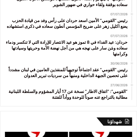
سعاده بوقفة ولقاء حواري في ضهور الشوير
07/07/2026
رئيس “القومي” الأمين اسعد حردان على رأس وفد من قيادة الحزب
يضع اكليل زهر على ضريح المؤسس أنطون سعاده في ذكرى استشهاده
07/07/2026
حردان: عيد الفداء في 8 تموز هو عيد الانتصار للإرادة التي لا تنكسر ودماء
سعاده ومَن سار على نهجه هي من أجل نهضة الأمة وحريتها وسيادتها
وكرامتها
30/06/2026
رئيس “القومي” عقد اجتماعاً توجيهياً للمنفذين العامين في لبنان مشدداً
على تحصين الجبهة الداخلية ومنبهاً من سرديات تبرير العدوان
27/06/2026
“القومي”: “اتفاق الاطار” نسخة عن 17 أيار المشؤوم والسلطة اللبنانية
مطالبة بالتراجع عنه صوناً للوحدة ووأداً للفتنة
شهداؤنا