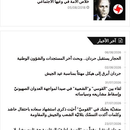
خلاص الأمة في وعيها الاجتماعي
05/08/2018
آخر الأخبار
06/08/2026
الحجار يستقبل حردان.. وبحث آخر المستجدات والشؤون الوطنية
02/08/2026
حردان أبرق إلى هيكل مهنئاً بمناسبة عيد الجيش
31/07/2026
لقاء بين “القومي” و”الشعبية” في صيدا لمواجهة العدوان الصهيونيّ
وإسقاط مشاريعه وسياساته
27/07/2026
منفذيّة بعلبك في “القوميّ” أحيَت ذكرى استشهاد سعاده باحتفال حاشد
وكلمات أكدت التمسّك بثلاثيّة الشعب والجيش والمقاومة
23/07/2026
حردان استقبل وفداً من “الديمقراطية”: المقاومة حق ثابت وخيار لا