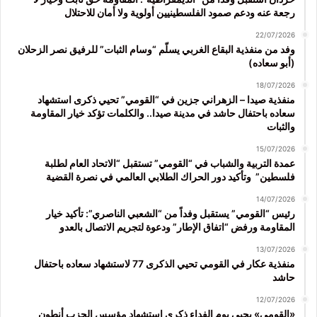
رجعة عنه ودعم صمود الفلسطينيين أولوية ولا أمان للاحتلال
22/07/2026
وفد من منفذية البقاع الغربي يسلّم “وسام الثبات” للرفيق نصر الزحلان
(أبو سعاده)
18/07/2026
منفذية صيدا – الزهراني جزين في “القومي” تحيي ذكرى استشهاد
سعاده باحتفال حاشد في مدينة صيدا.. والكلمات تؤكد خيار المقاومة
والثبات
15/07/2026
عمدة التربية والشباب في “القومي” تستقبل “الاتحاد العام لطلبة
فلسطين” وتأكيد دور الحراك الطلابي العالمي في نصرة القضية
14/07/2026
رئيس “القومي” يستقبل وفداً من “الشعبي الناصري”: تأكيد خيار
المقاومة ورفض “اتفاق الإطار” ودعوة لتجريم الاتصال بالعدو
13/07/2026
منفذية عكار في القومي تحيي الذكرى 77 لاستشهاد سعاده باحتفال
حاشد
12/07/2026
«القومي» يحيي يوم الفداء ذكرى استشهاد مؤسس الحزب أنطون