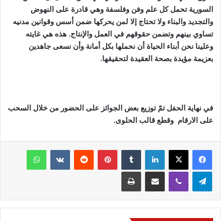
السورية تحمل كل علم وفن وفلسفة وهي قادرة على النهوض
والتجديد والبناء ولا تحتاج إلا لمن يحركها ضمن أسس وقوانين مدنيه
تساوي بينهم وتضمن حقوقهم في العمل والإنتاج. هذه هي غايته
وعلينا نحن أبناء الحياة أن نحملها بكل أمانة وأن نسعى جاهدين
بعزيمة مؤيدة بصحة العقيدة لتحقيقها.
في نهاية الحفل تمّ توزيع بعض الجوائز على الحضور من خلال السحب
على الارقام
وقطع قالب الحلوى.
فيسبوك
‫X
لينكدإن
‏Tumblr
بينتيريست
‏Reddit
‏VKontakte
واتساب
تيلقرام
ڤايبر
مشاركة عبر البريد
طباعة