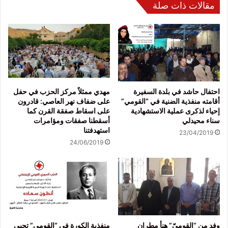
مقالات ذات صلة
احتفال حاشد في بلدة السفيرة
مهدي ممثلاً مركز الحزب في حفل
أقامته منفذية الضنية في “القومي”
على ضفاف نهر العاصي: قادرون
إحياء لذكرى عملية الاستشهادية
على اسقاط صفقة القرن كما
سناء محيدلي
أسقطنا صفقات ومؤامرات
استهدفتنا
23/04/2019
24/06/2019
وفد من “القوميّ” هنأ مطران
منفذية الكورة في “القومي” تحيي