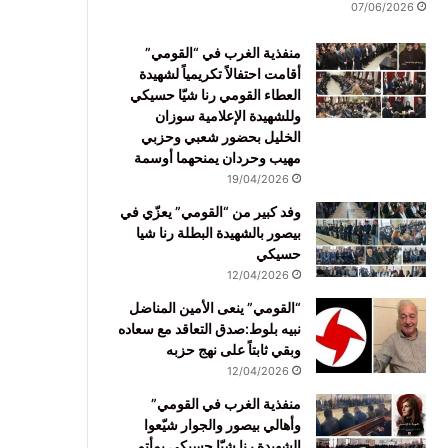
07/06/2026
منفذية الغرب في “القومي”
أقامت احتفالاً تكريمياً لشهيدة
العطاء القومي رنا شيّا حسيكي
وللشهيدة الإعلامية سوزان
الخليل بحضور شعبي وحزبي
مهيب وحردان يمنحهما أوسمة
19/04/2026
وفد كبير من “القومي” يعزّي في
بيصور بالشهيدة البطلة رنا شيا
حسيكي
12/04/2026
“القومي” ينعى الأمين المناضل
نبيه بلوط:صدق التعاقد مع سعاده
وبقي ثابتاً على نهج حزبه
12/04/2026
منفذية الغرب في القومي”
وأهالي بيصور والجوار شيّعوا
الشهيدة رنا شيّا حسيكي بمأتم