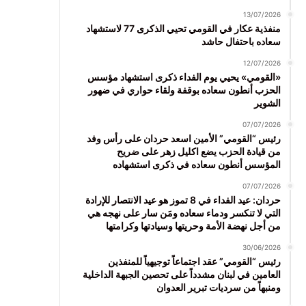
13/07/2026
منفذية عكار في القومي تحيي الذكرى 77 لاستشهاد
سعاده باحتفال حاشد
12/07/2026
«القومي» يحيي يوم الفداء ذكرى استشهاد مؤسس
الحزب أنطون سعاده بوقفة ولقاء حواري في ضهور
الشوير
07/07/2026
رئيس “القومي” الأمين اسعد حردان على رأس وفد
من قيادة الحزب يضع اكليل زهر على ضريح
المؤسس أنطون سعاده في ذكرى استشهاده
07/07/2026
حردان: عيد الفداء في 8 تموز هو عيد الانتصار للإرادة
التي لا تنكسر ودماء سعاده ومَن سار على نهجه هي
من أجل نهضة الأمة وحريتها وسيادتها وكرامتها
30/06/2026
رئيس “القومي” عقد اجتماعاً توجيهياً للمنفذين
العامين في لبنان مشدداً على تحصين الجبهة الداخلية
ومنبهاً من سرديات تبرير العدوان