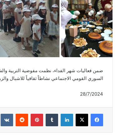
ضمن فعاليات شهر الفداء، نظمت مفوضية التربية والشب
السوري القومي الاجتماعي نشاطاً ثقافياً للاشبال والزه
2
8
/7/2024
فيسبوك
‫X
لينكدإن
‏Tumblr
بينتيريست
‏Reddit
‏te