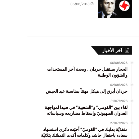
05/08/2018
آخر الأخبار
06/08/2026
الحجار يستقبل حردان.. وبحث آخر المستجدات
والشؤون الوطنية
02/08/2026
حردان أبرق إلى هيكل مهنئاً بمناسبة عيد الجيش
31/07/2026
لقاء بين “القومي” و”الشعبية” في صيدا لمواجهة
العدوان الصهيونيّ وإسقاط مشاريعه وسياساته
27/07/2026
منفذيّة بعلبك في “القوميّ” أحيَت ذكرى استشهاد
سعاده باحتفال حاشد وكلمات أكدت التمسّك بثلاثيّة