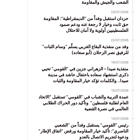
الشعب والجيش والمقاومة
23/07/2026
حردان استقبل وفداً من “الديمقراطية”: المقاومة
حق ثابت وخيار لا رجعة عنه ودعم صمود
الفلسطينيين أولوية ولا أمان للاحتلال
22/07/2026
وفد من منفذية البقاع الغربي يسلّم “وسام الثبات”
للرفيق نصر الزحلان (أبو سعاده)
18/07/2026
منفذية صيدا – الزهراني جزين في “القومي” تحيي
ذكرى استشهاد سعاده باحتفال حاشد في مدينة
صيدا.. والكلمات تؤكد خيار المقاومة والثبات
15/07/2026
عمدة التربية والشباب في “القومي” تستقبل “الاتحاد
العام لطلبة فلسطين” وتأكيد دور الحراك الطلابي
العالمي في نصرة القضية
14/07/2026
رئيس “القومي” يستقبل وفداً من “الشعبي
الناصري”: تأكيد خيار المقاومة ورفض “اتفاق الإطار”
ودعوة لتجريم الاتصال بالعدو