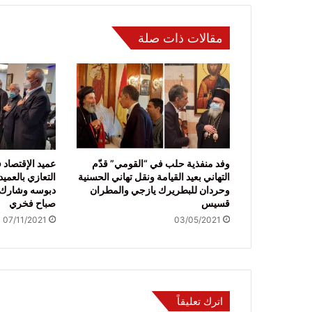
مقالات ذات صلة
وفد منفذية حلب في “القومي” قدّم
عميد الإقتصاد 
التهاني بعيد القيامة ونقل تهاني الحسنية
التعازي بالعمي
وحردان للبطريرك يازجي والمطران
دبوسه وشارك ف
قسيس
صباح فخري
07/11/2021
03/05/2021
اترك تعليقاً