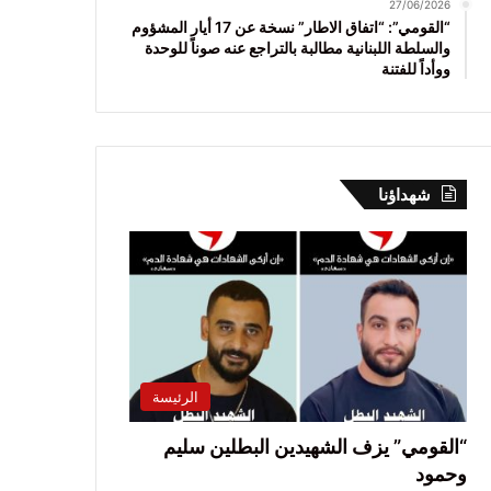
27/06/2026
“القومي”: “اتفاق الاطار” نسخة عن 17 أيار المشؤوم
والسلطة اللبنانية مطالبة بالتراجع عنه صوناً للوحدة
ووأداً للفتنة
شهداؤنا
الرئيسة
“القومي” يزف الشهيدين البطلين سليم
وحمود