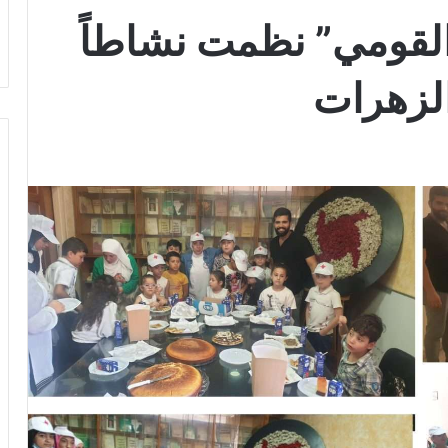
“القومي” نظمت نشاطاً
والزهرات