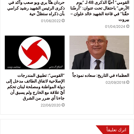
القومي” أحيّا الذكرى 48 لـ “يوم
حردان هنّأ بري وبو صعب وأكد في
الأرض” باحتفال تحت عنوان: “أرضُنا
ذكرى الرئيس الشهيد رشيد كرامي
حقّنا” في قاعة الشهيد خالد علوان –
بأن ذكراه ستظلّ حية
بيروت
01/06/2022
01/04/2024
العظماء في التاريخ: سعاده نموذجاً
“القومي”: تطبيق المندرجات
الإصلاحية لاتفاق الطائف مدخل إلى
02/09/2018
دولة المواطنة ومصلحة لبنان تحكم
أيّ علاقة مع الخارج ولم يسبق أن
جاءنا أي ضرر من الشرق
22/06/2020
اترك تعليقاً