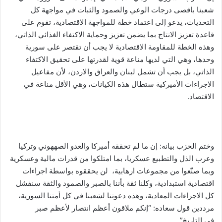
شعبنا باقصى درجات الوعي والصمود والثبات في مواجهة كل
التحديات، يدعو إلى اعتماد خطة للمواجهة الاقتصادية، تقوم على
قاعدة تعزيز الانتاج بما يضمن تعزيز وحماية الاكتفاء الغذائي الذاتي،
وهذه الخطة للمقاومة الاقتصادية لا يجب أن تقتصر على سورية
وحدها، وهي التي لديها مناعة قوية لقدرتها على تحقيق الاكتفاء
الذاتي، بل يجب أن تشمل لبنان والعراق والاردن، لأن مفاعيل
الاجراءات الأميركية ستطال هذه الكيانات، وهي الأقل مناعة في
الاقتصاد.
وختم الحزب بيانه: إن ما لم تحققه أميركا والعدو الصههوني وتركيا
وعرب الذل والتطبيع عسكريا، بما امتلكوا من قدرات مالية وعسكرية
وبما صنّعوا من مجموعات ارهابية، لن يحققوه بواسطة اجراءات
اقتصادية استبدادية، وكلنا ثقة بأننا بالصبر والصمود والثقة سنفشل
كل الاجراءات المعادية، وهذه دعوتنا لشعبنا في كل أمتنا السورية،
مرددين قول سعاده: “إنكم ملاقون أعظم انتصار لأعظم صبر
في التاريخ”.