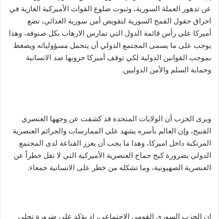
عن تدهور العملة السورية، وثبوت ضلوع القوات الأميركية الغازية في
احراق حقول القمح السورية لتقويض أمن سورية الغذائي، تضع
أميركا على رأس قائمة الدول التي تمارس الارهاب بكل صنوفه، وهذا
يوجب على ما يسمى المجتمع الدولي أن يتحمل مسؤولياته ويضغط
بموجب القوانين الدولية لكي توقف أميركا حروبها ضد الانسانية
وحماية السلم والأمن الدوليين.
ويرى الحزب أن الولايات المتحدة قد كشفت عن وجهها العنصري
القبيح، وإن العالم بأسره يشهد على الممارسات والجرائم العنصرية
المرتكبة داخل اميركا، وهذا ما يجب أن يعزز القناعة لدى المجتمع
الدولي بضرورة كبح جماح العنصرية الأميركية التي لا تقل خطراً عن
العنصرية الصهيونية، وما تشكله من خطر على الانسانية جمعاء.
إن الحزب السوري القومي الاجتماعي، إذ يؤكد على ضرورة تحلي