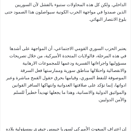
الداخلي. ولكن كل هذه المحاولات ستبوء بالفشل لأن السوريين
الذين صمدوا في مواجهة الحرب الكونية سيواصلون هذا الصمود حتى
بلوغ الانتصار النهائي.
يعتبر الحزب السوري القومي الاجتماعي، أن المواجهة على أشدها
في هذه المرحلة، فالولايات المتحدة الأميركية، من خلال تصريحات
مسؤوليها واجراءاتها القسرية ودعمها للمجموعات الارهابية
والانفصالية واحتلالها مناطق سورية وممارستها فعل السرقة
الموصوفة للنفط السوري، وقيامها بحرق حقول القمح مباشرة وعبر
ادواتها، إنما تؤكد على صلافتها العدوانية وانتهاكها السافر القوانين
والمواثيق الدولية والانسانية، وهذا ما يجعلها تهديداً خطيراً للسلم
والأمن الدوليين.
إن اعتراف المبعوث الأميركي لسوريا جيمس جيفري بمسؤولية بلاده