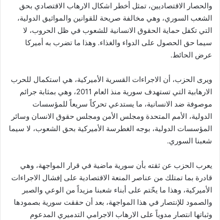
والحصار الاقتصاديين، تمثل أخطر اشكال الارهاب الاقتصادي بحق
الشعب السوري، وهي مخالفة صريحة للقوانين والمواثيق الدولية،
التي تكفل حماية الحقوق الانسانية للشعوب في ظل الحروب، لا
سيما حق الحصول على الدواء والغذاء. وهذا ما تضرب به أميركا
عرض الحائط.
ويرى الحزب، أن الاجراءات القسرية الأميركية، هي استكمال للحرب
الارهابية التي تستهدف سورية منذ العام 2011، وهي بمثابة جرائم
موصوفة ضد الانسانية، ما يستدعي تحركاً سريعاً للمؤسسات
الدولية، الأمم المتحدة ومجلس الأمن ومجلس حقوق الانسان وسائر
المؤسسات الدولية، بوجه الغطرسة الأميركية بحق الشعوب، لا سيما
شعبنا السوري.
يعرب الحزب عن ثقته بأن سورية ماضية في قرار المواجهة، وهي
قادرة بما تمتلك من عناصر المنعة الاقتصادية على إفشال الاجراءات
الأميركية، وهذا ما يحّتم على أبناء شعبنا مزيداً من الوعي والصبر
والصمود للإنتصار في هذا المواجهة، بعد أن حققت سورية بصمودها
وثباتها انتصار مدوياً على الارهاب الاجرامي التدميري المدعوم