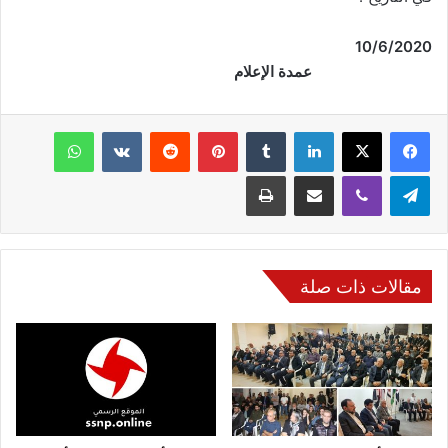
10/6/2020
عمدة الإعلام
فيسبوك
‫X
لينكدإن
‏Tumblr
بينتيريست
‏Reddit
‏VKontakte
واتساب
تيلقرام
ڤايبر
مشاركة عبر البريد
طباعة
مقالات ذات صلة