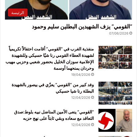
الرئيسة
“القومي” يزف الشهيدين البطلين سليم وحمود
07/06/2026
منفذية الغرب في “القومي” أقامت احتفالاً تكريمياً
لشهيدة العطاء القومي رنا شيّا حسيكي وللشهيدة
الإعلامية سوزان الخليل بحضور شعبي وحزبي مهيب
وحردان يمنحهما أوسمة
19/04/2026
وفد كبير من “القومي” يعزّي في بيصور بالشهيدة
البطلة رنا شيا حسيكي
12/04/2026
“القومي” ينعى الأمين المناضل نبيه بلوط:صدق
التعاقد مع سعاده وبقي ثابتاً على نهج حزبه
12/04/2026