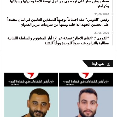
سعاده ومَن سار على نهجه هي من أجل نهضة الأمة وحريتها وسيادتها
وكرامتها
30/06/2026
رئيس “القومي” عقد اجتماعاً توجيهياً للمنفذين العامين في لبنان مشدداً
على تحصين الجبهة الداخلية ومنبهاً من سرديات تبرير العدوان
27/06/2026
“القومي”: “اتفاق الاطار” نسخة عن 17 أيار المشؤوم والسلطة اللبنانية
مطالبة بالتراجع عنه صوناً للوحدة ووأداً للفتنة
شهداؤنا