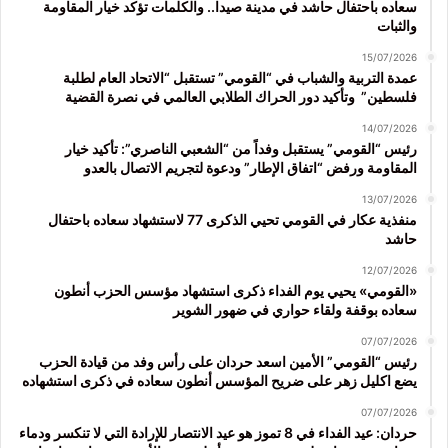
سعاده باحتفال حاشد في مدينة صيدا.. والكلمات تؤكد خيار المقاومة
والثبات
15/07/2026
عمدة التربية والشباب في “القومي” تستقبل “الاتحاد العام لطلبة
فلسطين” وتأكيد دور الحراك الطلابي العالمي في نصرة القضية
14/07/2026
رئيس “القومي” يستقبل وفداً من “الشعبي الناصري”: تأكيد خيار
المقاومة ورفض “اتفاق الإطار” ودعوة لتجريم الاتصال بالعدو
13/07/2026
منفذية عكار في القومي تحيي الذكرى 77 لاستشهاد سعاده باحتفال
حاشد
12/07/2026
«القومي» يحيي يوم الفداء ذكرى استشهاد مؤسس الحزب أنطون
سعاده بوقفة ولقاء حواري في ضهور الشوير
07/07/2026
رئيس “القومي” الأمين اسعد حردان على رأس وفد من قيادة الحزب
يضع اكليل زهر على ضريح المؤسس أنطون سعاده في ذكرى استشهاده
07/07/2026
حردان: عيد الفداء في 8 تموز هو عيد الانتصار للإرادة التي لا تنكسر ودماء