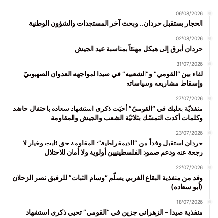
06/08/2026
الحجار يستقبل حردان.. وبحث آخر المستجدات والشؤون الوطنية
02/08/2026
حردان أبرق إلى هيكل مهنئاً بمناسبة عيد الجيش
31/07/2026
لقاء بين “القومي” و”الشعبية” في صيدا لمواجهة العدوان الصهيونيّ
وإسقاط مشاريعه وسياساته
27/07/2026
منفذيّة بعلبك في “القوميّ” أحيَت ذكرى استشهاد سعاده باحتفال حاشد
وكلمات أكدت التمسّك بثلاثيّة الشعب والجيش والمقاومة
23/07/2026
حردان استقبل وفداً من “الديمقراطية”: المقاومة حق ثابت وخيار لا
رجعة عنه ودعم صمود الفلسطينيين أولوية ولا أمان للاحتلال
22/07/2026
وفد من منفذية البقاع الغربي يسلّم “وسام الثبات” للرفيق نصر الزحلان
(أبو سعاده)
18/07/2026
منفذية صيدا – الزهراني جزين في “القومي” تحيي ذكرى استشهاد