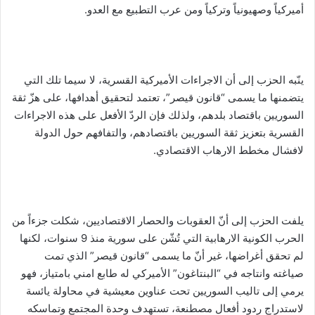
أميركياً وصهيونياً وتركياً ومن عرب التطبيع مع العدو.
ينّبه الحزب إلى أن الاجراءات الأميركية القسرية، لا سيما تلك التي
يتضمنها ما يسمى “قانون قيصر”، تعتمد لتحقيق أهدافها، على هزّ ثقة
السوريين باقتصاد بلدهم، ولذلك فإن الردّ الأفعل على هذه الاجراءات
القسرية بتعزيز ثقة السوريين باقتصادهم، والتفافهم حول الدولة
لافشال مخطط الارهاب الاقتصادي.
يلفت الحزب إلى أنّ العقوبات والحصار الاقتصاديين، شكلت جزءاً من
الحرب الكونية الارهابية التي تُشّن على سورية منذ 9 سنوات، لكنها
لم تحقق أغراضها، غير أنّ ما يسمى “قانون قيصر” الذي تمت
صياغته وانتاجه في “البنتاغون” الأميركي له طابع امني بامتياز، فهو
يرمي إلى تاليب السوريين تحت عناوين معيشية في محاولة يائسة
لاستدراج ردود أفعال مصطنعة، تستهدف وحدة المجتمع وتماسكه