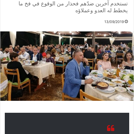
تستخدم آخرين ضدّهم فحذار من الوقوع في فخ ما
يخطط له العدو وعملاؤه
13/09/2019