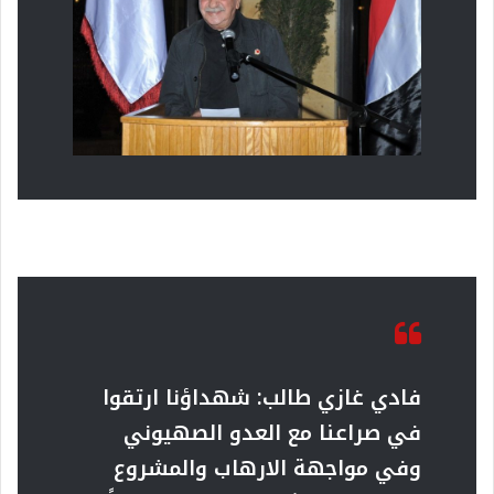
فادي غازي طالب: شهداؤنا ارتقوا
في صراعنا مع العدو
الصهيوني
وفي مواجهة الارهاب والمشروع