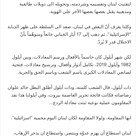
لتفتيت لبنان وتقسيمه وشرذمته، وتحويله الى دويلات طائفية
ومذهبية يقتل بعضها بعضها الآخر على الهوية.
وكلنا يعرف أنّ البعض في لبنان، صعد الى السلطة على ظهر الدبابة
“الإسرائيلية”، ثم ذهب إلى 17 أيار الخياني خانعاً ومتوهّماً بأنّ
الاحتلال قدر لا يُردّ.
لكن شهر أيلول كان حاسماً بالأفعال ورسم المعادلات، وبين أيلول
1982 وأيلول 2019، تكامل أدوار وأفعال، وترسيخ معادلات، فتحية
لصانعي المعادلات الكبرى باسم الشعب وباسم الحق والحرية.
ذات أيلول، قال الشعب كلمته، وذات أيلول أطلق البطل خالد علوان
رصاصاته فكانت فاتحة تحرير العاصمة بيروت، وفي أيلولنا هذا نفذ
المقاومون عملية نوعية ثبتت معادلة الردع…
انها المقاومة، ولولا المقاومة لكان لبنان اليوم محمية “اسرائيلية”.
لبنان استطاع أن يهزم عدوّه وينتصر، واستطاع ان يدحر الإرهاب،