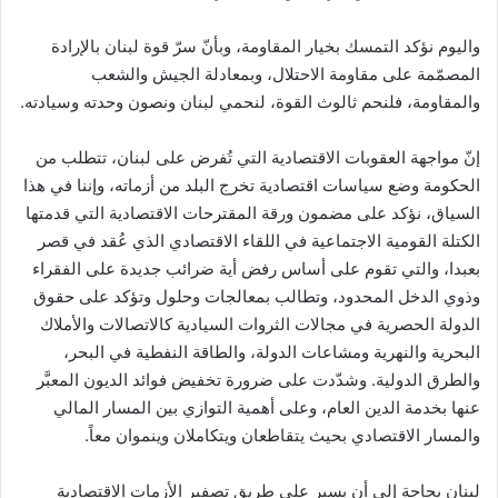
واليوم نؤكد التمسك بخيار المقاومة، وبأنّ سرّ قوة لبنان بالإرادة
المصمّمة على مقاومة الاحتلال، وبمعادلة الجيش والشعب
والمقاومة، فلنحم ثالوث القوة، لنحمي لبنان ونصون وحدته وسيادته.
إنّ مواجهة العقوبات الاقتصادية التي تُفرض على لبنان، تتطلب من
الحكومة وضع سياسات اقتصادية تخرج البلد من أزماته، وإننا في هذا
السياق، نؤكد على مضمون ورقة المقترحات الاقتصادية التي قدمتها
الكتلة القومية الاجتماعية في اللقاء الاقتصادي الذي عُقد في قصر
بعبدا، والتي تقوم على أساس رفض أية ضرائب جديدة على الفقراء
وذوي الدخل المحدود، وتطالب بمعالجات وحلول وتؤكد على حقوق
الدولة الحصرية في مجالات الثروات السيادية كالاتصالات والأملاك
البحرية والنهرية ومشاعات الدولة، والطاقة النفطية في البحر،
والطرق الدولية. وشدّدت على ضرورة تخفيض فوائد الديون المعبَّر
عنها بخدمة الدين العام، وعلى أهمية التوازي بين المسار المالي
والمسار الاقتصادي بحيث يتقاطعان ويتكاملان وينموان معاً.
لبنان بحاجة إلى أن يسير على طريق تصفير الأزمات الاقتصادية