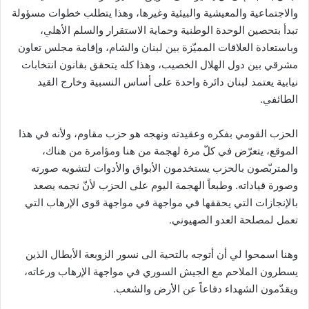
والاجتماعية والمعيشية والبيئية وغيرها، وهذا يتطلب خطوات مسؤولة
تبدأ بتحصين الوحدة الوطنية وحماية الاستقرار والسلم الأهلي،
وباستعادة العلاقات المميّزة بين لبنان والشام، وإقامة مجلس تعاون
مشرقي بين دول الهلال الخصيب، وهذا كله يتحقق بقانون انتخابات
نيابية يعتمد لبنان دائرة واحدة على أساس النسبية وخارج القيد
الطائفي.
الحزب القومي بفكره وعقيدته ونهجه هو حزب مقاوم، ولأنه في هذا
الموقع، يتعرّض في كلّ مرة لهجمة من هنا ومؤامرة من هناك،
والمتربّصون بالحزب يستخدمون الأبواق والأدوات لتشويه صورته
وصورة قياداته. وطبعاً الهجمة اليوم على الحزب لأنّ نجمه يصعد
بالإنجازات التي يحققها في مواجهة في مواجهة قوى الإرهاب التي
تعمل لمصلحة العدو الصهيوني.
وهنا اسمحوا لي أن أتوجه بالتحية الى نسور الزوبعة الأبطال الذين
يسطرون الملاحم مع الجيش السوري في مواجهة الإرهاب ورعاته،
ويقدّمون الشهداء دفاعاً عن الأرض والشعب.