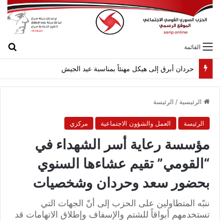
بح
القائمة
لقاء بين “القومي” و”الشعبية” في صيدا لمواجهة العدوان الصهيونيّ وإسقاط مشاريعه وسياساته
الرئيسية
/
الرئيسة
الرئيسة
العمل والشؤون الاجتماعية
مركزي
مؤسسة رعاية أسر الشهداء في
“القومي” تقيم عشاءها السنوي
بحضور سعد وحردان وشخصيات
ننبّه المتطاولين على الحزب إلى أنّ الجهات التي
تستخدمهم أبواقاً للشتم والإسفاف وإطلاق الاتهامات قد