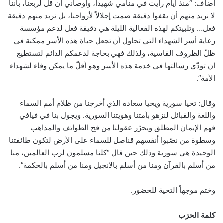
أضاف: “منذ أيام رأيت في منامي شهيداً، وأوصاني أن قل لربعنا، بأننا
لا نريد منهم أن يقفوا دقيقة صمت إجلالاً لأرواحنا، بل نريد منهم دقيقة
فعل… وتلبيتكم لهذه الفعالية الليلة هي دقيقة فعل لدعم مؤسسة
رعاية أسر الشهداء التي تحاول أن تجعل حياة هذه الأسر ممكنة في
ظلّ الظروف القاسية، ولذلك فهي بحاجة لدعمكم الدائم لتستطيع
ان تؤدّي رسالتها في خدمة هذه الأسر وهو أقلّ ما يمكن وفاء لشهداء
الأمة”.
وقال: تحيا سورية ويحيا سعاده الذي أخرجنا من ظلام أمم السماء
واللغة والقبائل لنزهو بأمتنا وهويتنا السورية. ويجول بنا في فيافي
فهم الإيمان المطلق ويحرّر عقولنا من فخ الطوائف والمذاهب
وسطوة من نصّبوا أنفسهم قناصل للسماء على الأرض لتكون طائفتنا
الوحيدة هي سورية وذلك حين قال “كلنا مسلمون لرب العالمين، منا
من أسلم بالقرآن ومنا من أسلم بالانجيل ومنا من أسلم بالحكمة”.
وختم موجهاً التحية للحضور.
كلمة الحزب