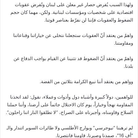
ولهذا السبب يُفرض حصار غير معلن على لبنان وتُفرض عقوبات
اقتصادية على شخصيات ومؤسسات لبنانية. ولكن، مهما كان حجم
الضغوط والعقوبات فإننا لن نفرّط بعناصر قوتنا.
واهمٌ من يعتقد أنّ العقوبات ستجعلنا نتخلى عن خياراتنا وقناعاتنا
ومقاومتنا.
واهمٌ من يعتقد أنّ الضغوط قد تثنينا عن القيام بواجب الدفاع عن
بلدنا.
وواهم من يعتقد أننا نبيع الكرامة بثلاثين من الفضة.
للواهمين، دولاً كبيرة وأشباه دول وأدوات وعملاء، نقول: لقد اتخذنا
المقاومة نهجاً وخياراً، يوم كان الاحتلال جاثماً على أرضنا، وأننا حملنا
السلاح وقاومناه، وأجبرناه على الصراخ، “لا تطلقوا النار اننا راحلون”.
لم ترهبنا “نيوجرسي” وبوارج الأطلسي ولا طائرات السوبر اتندار والـ
“أف 16″، صمدنا وصبرنا، قاومنا فانتصرنا.