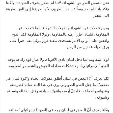
نحن نلتمس العذر من الشهداء، لأننا لم نظفر بشرف الشهادة. ولكننا
نؤكد بأننا لم نحد يوماً عن هذا الطريق، لأنها طريقنا إلى العز.. طريقنا
الى النصر.
وحين نتحدّث عن الشهداء وبطولات الشهداء، إنما نتحدث عن
المقاومة، فلبنان حرّر أرضه بالمقاومة، ولولا المقاومة لكنا اليوم
واقفين على أبواب الأمم نستجدي تنفيذ قرار دولي بقي حبراً على
ورق طيلة عقدين من الزمن.
لولا المقاومة لما دخل لبنان نادي الأقوياء، ولا صار قوة رادعة بوجه
العدو “الإسرائيلي”، ولا تشكلت معادلة الجيش والشعب والمقاومة.
كلنا يعرف أنّ البعض في لبنان أطلق مقولات الحياد و”قوة لبنان في
ضعفه”، ما جعل العدو الصهيوني يرى في هذا البلد ضالة غطرسته
وعدوانه وأطماعه، فاحتلّ أرضه وانتهك سيادته وقتل أطفاله ونساءه
وشيوخه.
وكلنا يعرف أنّ البعض في لبنان وجد في العدو “الإسرائيلي” ضالته