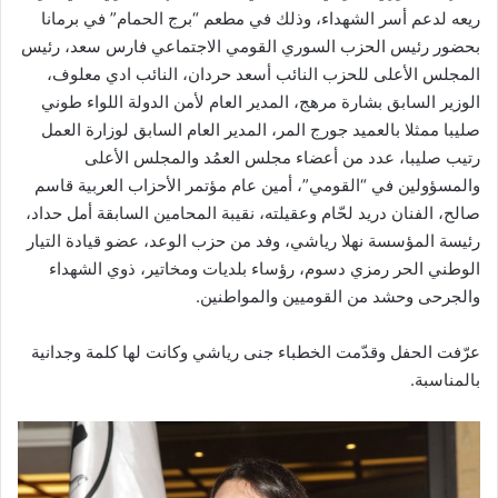
ريعه لدعم أسر الشهداء، وذلك في مطعم “برج الحمام” في برمانا
بحضور رئيس الحزب السوري القومي الاجتماعي فارس سعد، رئيس
المجلس الأعلى للحزب النائب أسعد حردان، النائب ادي معلوف،
الوزير السابق بشارة مرهج، المدير العام لأمن الدولة اللواء طوني
صليبا ممثلا بالعميد جورج المر، المدير العام السابق لوزارة العمل
رتيب صليبا، عدد من أعضاء مجلس العمُد والمجلس الأعلى
والمسؤولين في “القومي”، أمين عام مؤتمر الأحزاب العربية قاسم
صالح، الفنان دريد لحّام وعقيلته، نقيبة المحامين السابقة أمل حداد،
رئيسة المؤسسة نهلا رياشي، وفد من حزب الوعد، عضو قيادة التيار
الوطني الحر رمزي دسوم، رؤساء بلديات ومخاتير، ذوي الشهداء
والجرحى وحشد من القوميين والمواطنين.
عرّفت الحفل وقدّمت الخطباء جنى رياشي وكانت لها كلمة وجدانية
بالمناسبة.