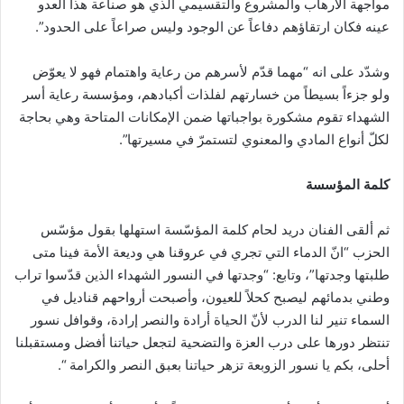
مواجهة الارهاب والمشروع والتقسيمي الذي هو صناعة هذا العدو
عينه فكان ارتقاؤهم دفاعاً عن الوجود وليس صراعاً على الحدود”.
وشدّد على انه “مهما قدّم لأسرهم من رعاية واهتمام فهو لا يعوّض
ولو جزءاً بسيطاً من خسارتهم لفلذات أكبادهم، ومؤسسة رعاية أسر
الشهداء تقوم مشكورة بواجباتها ضمن الإمكانات المتاحة وهي بحاجة
لكلّ أنواع المادي والمعنوي لتستمرّ في مسيرتها”.
كلمة المؤسسة
ثم ألقى الفنان دريد لحام كلمة المؤسّسة استهلها بقول مؤسّس
الحزب “انّ الدماء التي تجري في عروقنا هي وديعة الأمة فينا متى
طلبتها وجدتها”، وتابع: “وجدتها في النسور الشهداء الذين قدّسوا تراب
وطني بدمائهم ليصبح كحلاً للعيون، وأصبحت أرواحهم قناديل في
السماء تنير لنا الدرب لأنّ الحياة أرادة والنصر إرادة، وقوافل نسور
تنتظر دورها على درب العزة والتضحية لتجعل حياتنا أفضل ومستقبلنا
أحلى، بكم يا نسور الزوبعة تزهر حياتنا بعبق النصر والكرامة “.