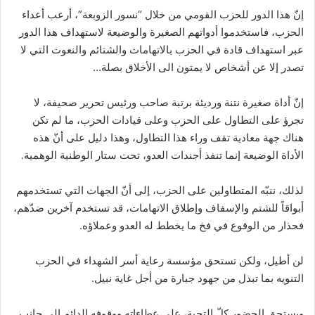
إنّ هذا الدور للحزب القومي من خلال “نسور الزوبعة”، أرعب أعداء
الحزب، فاستخدموا أدواتهم الصغيرة والوضيعة لاستهداف هذا الدور
عبر استهداف قادة في الحزب بالاتهامات والشتائم والنعوت التي لا
تصدر إلا عن أشخاص لا يمتون الى الأخلاق بصلة…
إنّ أداة صغيرة نتنة ورديئة برتبة صاحب ورئيس تحرير صحيفة، لا
تجرؤ على التطاول على الحزب وعلى قيادات الحزب، ما لم تكن
هناك جهة معادية تقف وراء هذا التطاول، وهذا دليل على أنّ هذه
الأداة الوضيعة إنما تنفذ أجندات العدو، تحت ستار الوطنية الوهمية.
لذلك، ننبّه المتطاولين على الحزب، إلى أنّ الجهات التي تستخدمهم
أبواقاً للشتم والإسفاف وإطلاق الاتهامات، قد تستخدم آخرين ضدّهم،
فحذار من الوقوع في فخ ما يخطط له العدو وعملاؤه.
لن أطيل، ولكن تستحق مؤسسة رعاية أسر الشهداء في الحزب
التنويه بما تبذل من جهود جبارة من أجل غاية نبيل.
ويستحق الحضور كلّ التحية، على عطاءاته ووقوفه الدائم الى جانب