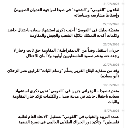
31/07/2026
لقاء بين “القومي” و”الشعبية” في صيدا لمواجهة العدوان الصهيونيّ
وإسقاط مشاريعه وسياساته
27/07/2026
منفذيّة بعلبك في “القوميّ” أحيَت ذكرى استشهاد سعاده باحتفال حاشد
وكلمات أكدت التمسّك بثلاثيّة الشعب والجيش والمقاومة
23/07/2026
حردان استقبل وفداً من “الديمقراطية”: المقاومة حق ثابت وخيار لا
رجعة عنه ودعم صمود الفلسطينيين أولوية ولا أمان للاحتلال
22/07/2026
وفد من منفذية البقاع الغربي يسلّم “وسام الثبات” للرفيق نصر الزحلان
(أبو سعاده)
18/07/2026
منفذية صيدا – الزهراني جزين في “القومي” تحيي ذكرى استشهاد
سعاده باحتفال حاشد في مدينة صيدا.. والكلمات تؤكد خيار المقاومة
والثبات
15/07/2026
عمدة التربية والشباب في “القومي” تستقبل “الاتحاد العام لطلبة
فلسطين” وتأكيد دور الحراك الطلابي العالمي في نصرة القضية