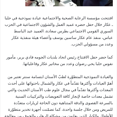
افتتحت مؤسسة الرعاية الصحية والاجتماعية عيادة نموذجية في حلبا
ـ عكار خلال حفل حضره عميد العمل والشؤون الاجتماعية في الحزب
السوري القومي الاجتماعي بطرس سعادة، العميد عبد الباسط
عباس، منفذ عام عكار ساسين يوسف وأعضاء هيئة منفذية عكار
وعدد من مسؤولي الحزب.
كما حضر حفل الافتتاح رئيس اتحاد بلديات الجومه فادي بربر، مأمور
نفوس حلبا يحي رضوان وعدد من مخاتير عكار وفاعلياتها.
والعيادة النموذجية المتطوّرة لطبّ الأسنان ابتسامة سنتر تعتبر من
أهمّ العيادات وأكثرها تقدّماً في عكار والشمال باحتوائها على أحدث
المعدات وأكثرها تقدّماً في مجال علوم طب الأسنان الحديث والتي
تشمل معدات خاصة لإنجاز كافة التعويضات والتركيبات السنية
بالسرعة القصوى والدقة المتناهية دون الحاجة لزيارات متعدّدة
للمريض ومن خلال جلسة واحدة، كما تضمّنت أجهزة تخدير متطوّرة
للأطفال والكبار الذين يعانون من مشكلة الرهاب والخوف من معالجة