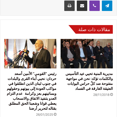
تيلقرام
ڤايبر
مشاركة عبر البريد
طباعة
مقالات ذات صلة
مديرية المنية تحيي عيد التأسيس
رئيس “القومي” الأمين أسعد
والكلمات تؤكد: نحن في مواجهة
حردان: نحيي أبناء القرى والبلدات
مفتوحة ضد كلّ حراس البوابات
في جنوب لبنان الذين انطلقوا في
العتيقة الغارقة في الفساد
مواكب العودة إلى بيوتهم وحقولهم
وبساتينهم بعز وكرامة عدم التزام
28/11/2018
العدو بتنفيذ الاتفاق والانسحاب
يعطي قوانا وشعبنا الحق المطلق
بقتاله لتحرير أرضنا
26/01/2025