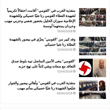
منفذية الغرب في “القومي” أقامت احتفالاً تكريمياً
لشهيدة العطاء القومي رنا شيّا حسيكي وللشهيدة
الإعلامية سوزان الخليل بحضور شعبي وحزبي مهيب
وحردان يمنحهما أوسمة
19/04/2026
وفد كبير من “القومي” يعزّي في بيصور بالشهيدة
البطلة رنا شيا حسيكي
12/04/2026
“القومي” ينعى الأمين المناضل نبيه بلوط:صدق
التعاقد مع سعاده وبقي ثابتاً على نهج حزبه
12/04/2026
منفذية الغرب في القومي” وأهالي بيصور والجوار
شيّعوا الشهيدة رنا شيّا حسيكي بمأتم مهيب
09/04/2026