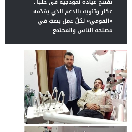
تفتتح عيادة نموذجية في حلبا ـ
عكار
وتنويه بالدعم الذي يقدّمه
«القومي» لكلّ عمل يصبّ في
مصلحة الناس والمجتمع