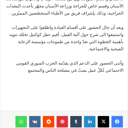
الأسنان وقسم خاص للجراحة وزراعة الأسنان مجهّز بأحدث المعدات
الجراحية، وذلك بإشراف فريق من الأطباء المتخصّصين المميّزين .
وبعد أن جال الحضور على أقسام العيادة واطلعوا على التجهيزات
واستمعوا الى شرح حول آلية العمل، أقيم حفل كوكتيل تخلله تنويه
بأهمية الخطوة التي تعدّ واحدة من طموحات مؤسسة الرعاية
الصحية والاجتماعية.
وأثنى الحضور على الدعم الذي يقدّمه الحزب السوري القومي
الاجتماعي لكلّ عمل يصبّ في مصلحة الناس والمجتمع
فيسبوك
‫X
لينكدإن
‏Tumblr
بينتيريست
‏Reddit
‏VKontakte
واتساب