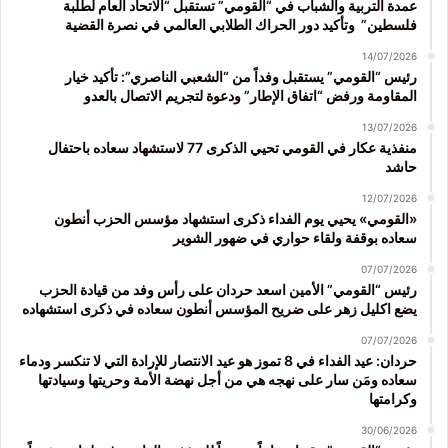
عمدة التربية والشباب في “القومي” تستقبل “الاتحاد العام لطلبة
فلسطين” وتأكيد دور الحراك الطلابي العالمي في نصرة القضية
14/07/2026
رئيس “القومي” يستقبل وفداً من “الشعبي الناصري”: تأكيد خيار
المقاومة ورفض “اتفاق الإطار” ودعوة لتجريم الاتصال بالعدو
13/07/2026
منفذية عكار في القومي تحيي الذكرى 77 لاستشهاد سعاده باحتفال
حاشد
12/07/2026
«القومي» يحيي يوم الفداء ذكرى استشهاد مؤسس الحزب أنطون
سعاده بوقفة ولقاء حواري في ضهور الشوير
07/07/2026
رئيس “القومي” الأمين اسعد حردان على رأس وفد من قيادة الحزب
يضع اكليل زهر على ضريح المؤسس أنطون سعاده في ذكرى استشهاده
07/07/2026
حردان: عيد الفداء في 8 تموز هو عيد الانتصار للإرادة التي لا تنكسر ودماء
سعاده ومَن سار على نهجه هي من أجل نهضة الأمة وحريتها وسيادتها
وكرامتها
30/06/2026