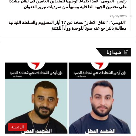
رئيس “القومي” عقد اجتماعاً توجيهياً للمنفذين العامين في لبنان مشدداً
على تحصين الجبهة الداخلية ومنبهاً من سرديات تبرير العدوان
27/06/2026
“القومي”: “اتفاق الاطار” نسخة عن 17 أيار المشؤوم والسلطة اللبنانية
مطالبة بالتراجع عنه صوناً للوحدة ووأداً للفتنة
شهداؤنا
الرئيسة