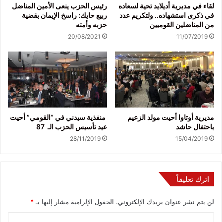
لقاء في مديرية أديلايد تحية لسعاده
رئيس الحزب ينعى الأمين المناضل
في ذكرى استشهاده.. ولتكريم عدد
ربيع حايك: راسخ الإيمان بقضية
من المناضلين القوميين
حزبه وأمته
20/08/2021
11/07/2019
مديرية أوتاوا أحيت مولد الزعيم
منفذية سيدني في “القومي” أحيت
باحتفال حاشد
عيد تأسيس الحزب الـ 87
28/11/2019
15/04/2019
اترك تعليقاً
لن يتم نشر عنوان بريدك الإلكتروني.
الحقول الإلزامية مشار إليها بـ
*
ا