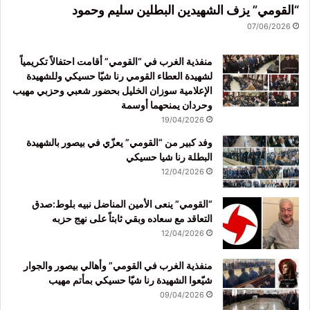
“القومي” يزف الشهيدين البطلين سليم وحمود
07/06/2026
منفذية الغرب في “القومي” أقامت احتفالاً تكريمياً
لشهيدة العطاء القومي رنا شيّا حسيكي وللشهيدة
الإعلامية سوزان الخليل بحضور شعبي وحزبي مهيب
وحردان يمنحهما أوسمة
19/04/2026
وفد كبير من “القومي” يعزّي في بيصور بالشهيدة
البطلة رنا شيا حسيكي
12/04/2026
“القومي” ينعى الأمين المناضل نبيه بلوط:صدق
التعاقد مع سعاده وبقي ثابتاً على نهج حزبه
12/04/2026
منفذية الغرب في القومي” وأهالي بيصور والجوار
شيّعوا الشهيدة رنا شيّا حسيكي بمأتم مهيب
09/04/2026