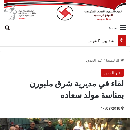
بح
القائمة
لقاء بين “القومي” و”الشعبية” في صيدا لمواجهة العدوان الصهيونيّ وإسقاط مشاريعه وسياساته
الرئيسية
/
عبر الحدود
عبر الحدود
لقاء في مديرية شرق ملبورن
بمناسة مولد سعاده
14/03/2019