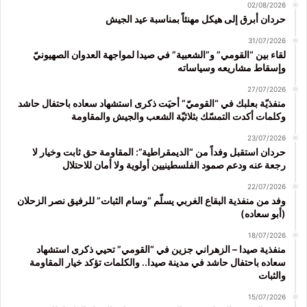
02/08/2026
حردان أبرق إلى هيكل مهنئاً بمناسبة عيد الجيش
31/07/2026
لقاء بين “القومي” و”الشعبية” في صيدا لمواجهة العدوان الصهيونيّ
وإسقاط مشاريعه وسياساته
27/07/2026
منفذيّة بعلبك في “القوميّ” أحيَت ذكرى استشهاد سعاده باحتفال حاشد
وكلمات أكدت التمسّك بثلاثيّة الشعب والجيش والمقاومة
23/07/2026
حردان استقبل وفداً من “الديمقراطية”: المقاومة حق ثابت وخيار لا
رجعة عنه ودعم صمود الفلسطينيين أولوية ولا أمان للاحتلال
22/07/2026
وفد من منفذية البقاع الغربي يسلّم “وسام الثبات” للرفيق نصر الزحلان
(أبو سعاده)
18/07/2026
منفذية صيدا – الزهراني جزين في “القومي” تحيي ذكرى استشهاد
سعاده باحتفال حاشد في مدينة صيدا.. والكلمات تؤكد خيار المقاومة
والثبات
15/07/2026