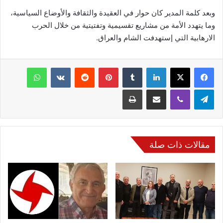
وبعد كلمة المدير كان حوار في العقيدة والثقافة والأوضاع السياسية،
وما يتهدد الأمة من مشاريع تقسيمية وتفتيتية من خلال الحرب
الارهابية التي إستهدفت الشام والعراق.
فيسبوك
‫X
لينكدإن
‏Tumblr
بينتيريست
‏Reddit
‏VKontakte
واتساب
تيلقرام
ڤايبر
مشاركة عبر البريد
طباعة
مقالات ذات صلة