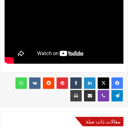
فيسبوك
‫X
لينكدإن
‏Tumblr
بينتيريست
‏Reddit
‏VKontakte
واتساب
تيلقرام
ڤايبر
مشاركة عبر البريد
طباعة
مقالات ذات صلة