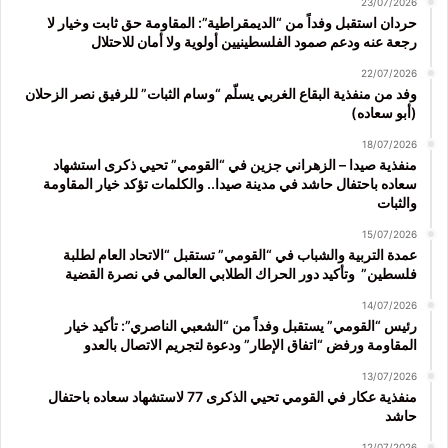
23/07/2026
حردان استقبل وفداً من “الديمقراطية”: المقاومة حق ثابت وخيار لا
رجعة عنه ودعم صمود الفلسطينيين أولوية ولا أمان للاحتلال
22/07/2026
وفد من منفذية البقاع الغربي يسلّم “وسام الثبات” للرفيق نصر الزحلان
(أبو سعاده)
18/07/2026
منفذية صيدا – الزهراني جزين في “القومي” تحيي ذكرى استشهاد
سعاده باحتفال حاشد في مدينة صيدا.. والكلمات تؤكد خيار المقاومة
والثبات
15/07/2026
عمدة التربية والشباب في “القومي” تستقبل “الاتحاد العام لطلبة
فلسطين” وتأكيد دور الحراك الطلابي العالمي في نصرة القضية
14/07/2026
رئيس “القومي” يستقبل وفداً من “الشعبي الناصري”: تأكيد خيار
المقاومة ورفض “اتفاق الإطار” ودعوة لتجريم الاتصال بالعدو
13/07/2026
منفذية عكار في القومي تحيي الذكرى 77 لاستشهاد سعاده باحتفال
حاشد
12/07/2026