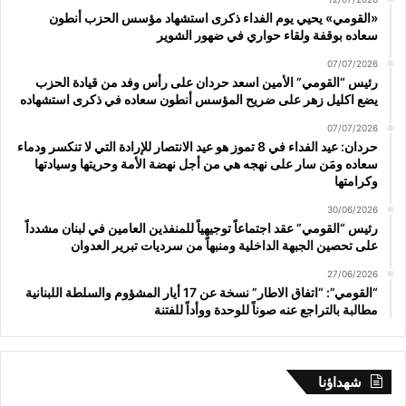
«القومي» يحيي يوم الفداء ذكرى استشهاد مؤسس الحزب أنطون
سعاده بوقفة ولقاء حواري في ضهور الشوير
07/07/2026
رئيس “القومي” الأمين اسعد حردان على رأس وفد من قيادة الحزب
يضع اكليل زهر على ضريح المؤسس أنطون سعاده في ذكرى استشهاده
07/07/2026
حردان: عيد الفداء في 8 تموز هو عيد الانتصار للإرادة التي لا تنكسر ودماء
سعاده ومَن سار على نهجه هي من أجل نهضة الأمة وحريتها وسيادتها
وكرامتها
30/06/2026
رئيس “القومي” عقد اجتماعاً توجيهياً للمنفذين العامين في لبنان مشدداً
على تحصين الجبهة الداخلية ومنبهاً من سرديات تبرير العدوان
27/06/2026
“القومي”: “اتفاق الاطار” نسخة عن 17 أيار المشؤوم والسلطة اللبنانية
مطالبة بالتراجع عنه صوناً للوحدة ووأداً للفتنة
شهداؤنا