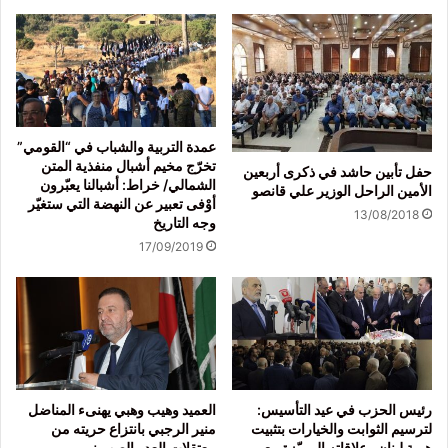
عمدة التربية والشباب في “القومي”
تخرّج مخيم أشبال منفذية المتن
حفل تأبين حاشد في ذكرى أربعين
الشمالي/ خراط: أشبالنا يعبّرون
الأمين الراحل الوزير علي قانصو
أوْفى تعبير عن النهضة التي ستغيّر
13/08/2018
وجه التاريخ
17/09/2019
رئيس الحزب في عيد التأسيس:
العميد وهيب وهبي يهنىء المناضل
لترسيم الثوابت والخيارات بتثبيت
منير الرجبي بانتزاع حريته من
هوية لبنان وعلاقاته المميّزة مع
معتقلات العدو الصهيوني