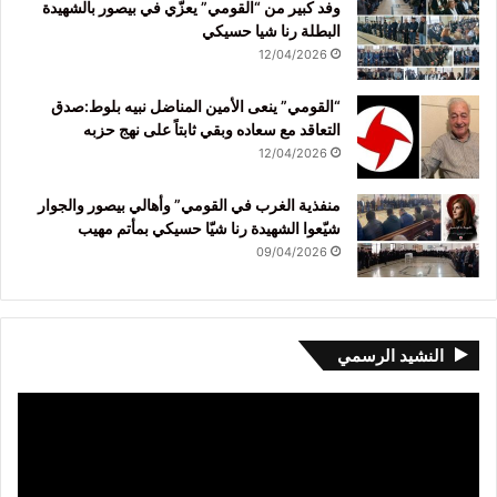
وفد كبير من “القومي” يعزّي في بيصور بالشهيدة
البطلة رنا شيا حسيكي
12/04/2026
“القومي” ينعى الأمين المناضل نبيه بلوط:صدق
التعاقد مع سعاده وبقي ثابتاً على نهج حزبه
12/04/2026
منفذية الغرب في القومي” وأهالي بيصور والجوار
شيّعوا الشهيدة رنا شيّا حسيكي بمأتم مهيب
09/04/2026
النشيد الرسمي
مشغل
الفيديو