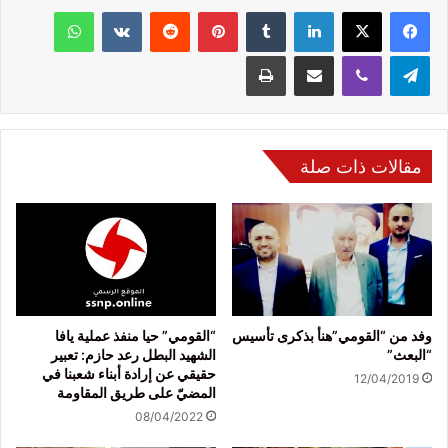
فيسبوك
‫X
لينكدإن
‏Tumblr
بينتيريست
‏Reddit
‏VKontakte
واتساب
تيلقرام
ڤايبر
مشاركة عبر البريد
طباعة
مقالات ذات صلة
وفد من “القومي”هنأ بذكرى تأسيس
“القومي” حيا منفذ عملية يافا
“البعث”
الشهيد البطل رعد حازم: تعبير
حقيقي عن إرادة أبناء شعبنا في
12/04/2019
المضيّ على طريق المقاومة
08/04/2022