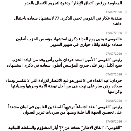
المقاومة ورفض “اتفاق الإطار” ودعوة لتجريم الاتصال بالعدو
13/07/2026
منفذية عكار في القومي تحيي الذكرى 77 لاستشهاد سعاده باحتفال
حاشد
12/07/2026
«القومي» يحيي يوم الفداء ذكرى استشهاد مؤسس الحزب أنطون
سعاده بوقفة ولقاء حواري في ضهور الشوير
07/07/2026
رئيس “القومي” الأمين اسعد حردان على رأس وفد من قيادة الحزب
يضع اكليل زهر على ضريح المؤسس أنطون سعاده في ذكرى استشهاده
07/07/2026
حردان: عيد الفداء في 8 تموز هو عيد الانتصار للإرادة التي لا تنكسر ودماء
سعاده ومَن سار على نهجه هي من أجل نهضة الأمة وحريتها وسيادتها
وكرامتها
30/06/2026
رئيس “القومي” عقد اجتماعاً توجيهياً للمنفذين العامين في لبنان مشدداً
على تحصين الجبهة الداخلية ومنبهاً من سرديات تبرير العدوان
27/06/2026
“القومي”: “اتفاق الاطار” نسخة عن 17 أيار المشؤوم والسلطة اللبنانية