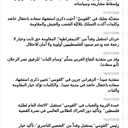
وإسقاط مشاريعه وسياساته
27/07/2026
منفذيّة بعلبك في “القوميّ” أحيَت ذكرى استشهاد سعاده باحتفال حاشد
وكلمات أكدت التمسّك بثلاثيّة الشعب والجيش والمقاومة
23/07/2026
حردان استقبل وفداً من “الديمقراطية”: المقاومة حق ثابت وخيار لا
رجعة عنه ودعم صمود الفلسطينيين أولوية ولا أمان للاحتلال
22/07/2026
وفد من منفذية البقاع الغربي يسلّم “وسام الثبات” للرفيق نصر الزحلان
(أبو سعاده)
18/07/2026
منفذية صيدا – الزهراني جزين في “القومي” تحيي ذكرى استشهاد
سعاده باحتفال حاشد في مدينة صيدا.. والكلمات تؤكد خيار المقاومة
والثبات
15/07/2026
عمدة التربية والشباب في “القومي” تستقبل “الاتحاد العام لطلبة
فلسطين” وتأكيد دور الحراك الطلابي العالمي في نصرة القضية
14/07/2026
رئيس “القومي” يستقبل وفداً من “الشعبي الناصري”: تأكيد خيار