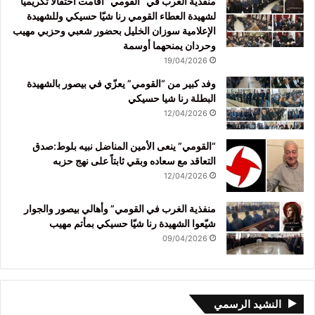
منفذية الغرب في “القومي” أقامت احتفالاً تكريمياً
لشهيدة العطاء القومي رنا شيّا حسيكي وللشهيدة
الإعلامية سوزان الخليل بحضور شعبي وحزبي مهيب
وحردان يمنحهما أوسمة
19/04/2026
وفد كبير من “القومي” يعزّي في بيصور بالشهيدة
البطلة رنا شيا حسيكي
12/04/2026
“القومي” ينعى الأمين المناضل نبيه بلوط:صدق
التعاقد مع سعاده وبقي ثابتاً على نهج حزبه
12/04/2026
منفذية الغرب في القومي” وأهالي بيصور والجوار
شيّعوا الشهيدة رنا شيّا حسيكي بمأتم مهيب
09/04/2026
النشيد الرسمي