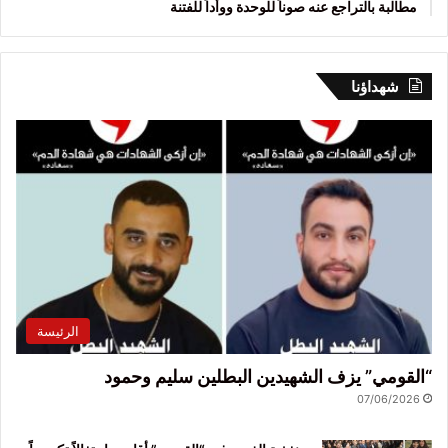
مطالبة بالتراجع عنه صوناً للوحدة ووأداً للفتنة
شهداؤنا
الرئيسة
“القومي” يزف الشهيدين البطلين سليم وحمود
07/06/2026