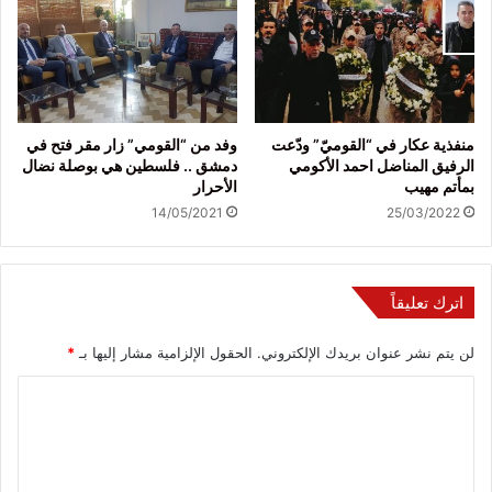
منفذية عكار في “القوميّ” ودّعت
وفد من “القومي” زار مقر فتح في
الرفيق المناضل احمد الأكومي
دمشق .. فلسطين هي بوصلة نضال
بمأتم مهيب
الأحرار
14/05/2021
25/03/2022
اترك تعليقاً
لن يتم نشر عنوان بريدك الإلكتروني.
الحقول الإلزامية مشار إليها بـ
*
ا
ل
ت
ع