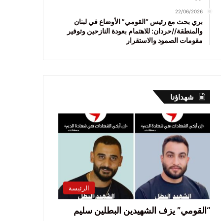
22/06/2026
بري بحث مع رئيس “القومي” الأوضاع في لبنان
والمنطقة//حردان: للاهتمام بعودة النازحين وتوفير
مقومات الصمود والاستقرار
شهداؤنا
الرئيسة
“القومي” يزف الشهيدين البطلين سليم