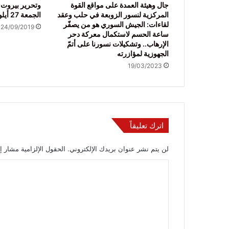
جال وهيئة العمدة على مواقع القوة
وتحرير بيروت 
المركزية لنسور الزوبعة في حلب وعقد
الجمعة 27 أيلول 2019
لقاءات: الجيش السوري هو من يصفّر
24/09/2019
ساعة الحسم لاستكمال معركة دحر
الإرهاب.. وتشكيلات نسورنا على أتمّ
الجهوزية لمؤازرته
19/03/2023
اترك تعليقاً
لن يتم نشر عنوان بريدك الإلكتروني.
الحقول الإلزامية مشار إل
ا
ل
ت
ع
ل