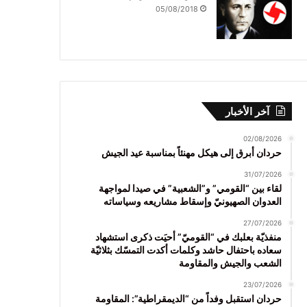
05/08/2018
آخر الأخبار
02/08/2026
حردان أبرق إلى هيكل مهنئاً بمناسبة عيد الجيش
31/07/2026
لقاء بين “القومي” و”الشعبية” في صيدا لمواجهة
العدوان الصهيونيّ وإسقاط مشاريعه وسياساته
27/07/2026
منفذيّة بعلبك في “القوميّ” أحيَت ذكرى استشهاد
سعاده باحتفال حاشد وكلمات أكدت التمسّك بثلاثيّة
الشعب والجيش والمقاومة
23/07/2026
حردان استقبل وفداً من “الديمقراطية”: المقاومة