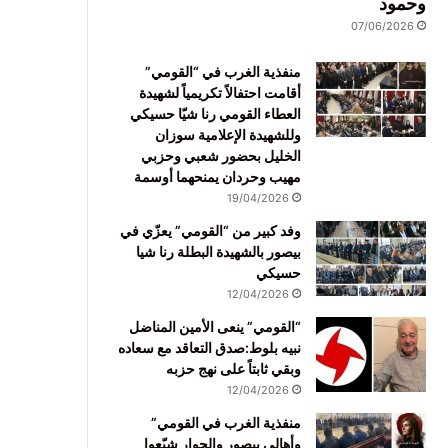
وحمود
07/06/2026
منفذية الغرب في “القومي”
أقامت احتفالاً تكريمياً لشهيدة
العطاء القومي رنا شيّا حسيكي
وللشهيدة الإعلامية سوزان
الخليل بحضور شعبي وحزبي
مهيب وحردان يمنحهما أوسمة
19/04/2026
وفد كبير من “القومي” يعزّي في
بيصور بالشهيدة البطلة رنا شيا
حسيكي
12/04/2026
“القومي” ينعى الأمين المناضل
نبيه بلوط:صدق التعاقد مع سعاده
وبقي ثابتاً على نهج حزبه
12/04/2026
منفذية الغرب في القومي”
وأهالي بيصور والجوار شيّعوا