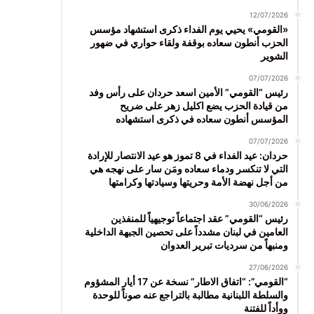
12/07/2026
«القومي» يحيي يوم الفداء ذكرى استشهاد مؤسس
الحزب أنطون سعاده بوقفة ولقاء حواري في ضهور
الشوير
07/07/2026
رئيس “القومي” الأمين اسعد حردان على رأس وفد
من قيادة الحزب يضع اكليل زهر على ضريح
المؤسس أنطون سعاده في ذكرى استشهاده
07/07/2026
حردان: عيد الفداء في 8 تموز هو عيد الانتصار للإرادة
التي لا تنكسر ودماء سعاده ومَن سار على نهجه هي
من أجل نهضة الأمة وحريتها وسيادتها وكرامتها
30/06/2026
رئيس “القومي” عقد اجتماعاً توجيهياً للمنفذين
العامين في لبنان مشدداً على تحصين الجبهة الداخلية
ومنبهاً من سرديات تبرير العدوان
27/06/2026
“القومي”: “اتفاق الاطار” نسخة عن 17 أيار المشؤوم
والسلطة اللبنانية مطالبة بالتراجع عنه صوناً للوحدة
ووأداً للفتنة