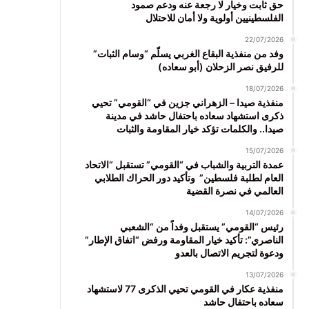
حق ثابت وخيار لا رجعة عنه ودعم صمود
الفلسطينيين أولوية ولا أمان للاحتلال
22/07/2026
وفد من منفذية البقاع الغربي يسلّم “وسام الثبات”
للرفيق نصر الزحلان (أبو سعاده)
18/07/2026
منفذية صيدا – الزهراني جزين في “القومي” تحيي
ذكرى استشهاد سعاده باحتفال حاشد في مدينة
صيدا.. والكلمات تؤكد خيار المقاومة والثبات
15/07/2026
عمدة التربية والشباب في “القومي” تستقبل “الاتحاد
العام لطلبة فلسطين” وتأكيد دور الحراك الطلابي
العالمي في نصرة القضية
14/07/2026
رئيس “القومي” يستقبل وفداً من “الشعبي
الناصري”: تأكيد خيار المقاومة ورفض “اتفاق الإطار”
ودعوة لتجريم الاتصال بالعدو
13/07/2026
منفذية عكار في القومي تحيي الذكرى 77 لاستشهاد
سعاده باحتفال حاشد