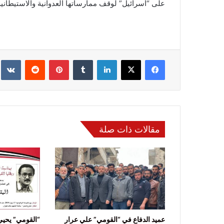
على “اسرائيل” لوقف ممارساتها العدوانية والاستيطانية
فيسبوك
‫X
لينكدإن
‏Tumblr
بينتيريست
‏Reddit
‏te
مقالات ذات صلة
عميد الدفاع في “القومي” علي عرار
“القومي” يحيي