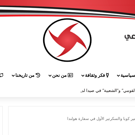
ياسية
فكر وثقافة
من نحن
من تاريخنا
لقاء بين “القومي” و”الشعبية” في صيدا لمواجهة العدوان الصهيونيّ وإسقاط مشاريعه وسياساته
ر كوبا والسكرتير الأول في سفارة هولندا