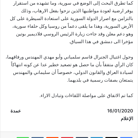
كما تطرق البحث إلى الوضع في سورية، وما تشهده من استقرار
يوفر ارضية لعودة مواطنيها الذين نزحوا بفعل الارهاب، وذلك
بالتزامن مع اصرار الدولة السورية على استعادة السيطرة على كل
الأرض السورية، وهذا ما يلقى دعماً من روسيا وكل حلفاء سورية،
وهو دعم معلن وقد جاءت زيارة الرئيس الروسي فلاديمير بوتين
مؤخرا الى دمشق في هذا السياق.
وحول اغتيال الجنرال قاسم سلمياني وأبو مهدي المهندس ورفاقهما،
كان الرأي متفقاً بأن ما حصل هو تصعيد خطير عدا عن كونه انتهاكاً
لسيادة العراق والقانون الدولي، خصوصاً أن سليماني والمهندس
يتمتعان بصفات رسمية في بلديهما.
كما تم الاتفاق على مواصلة اللقاءات وتبادل الاراء.
16/01/2020
عمدة
الإعلام
فيسبوك
‫X
لينكدإن
‏Tumblr
بينتيريست
‏Reddit
‏VKontakte
واتساب