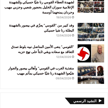
لشهيدة العطاء القومي رنا شيّا حسيكي وللشهيدة
الإعلامية سوزان الخليل بحضور شعبي وحزبي مهيب
وحردان يمنحهما أوسمة
19/04/2026
وفد كبير من “القومي” يعزّي في بيصور بالشهيدة
البطلة رنا شيا حسيكي
12/04/2026
“القومي” ينعى الأمين المناضل نبيه بلوط:صدق
التعاقد مع سعاده وبقي ثابتاً على نهج حزبه
12/04/2026
منفذية الغرب في القومي” وأهالي بيصور والجوار
شيّعوا الشهيدة رنا شيّا حسيكي بمأتم مهيب
09/04/2026
النشيد الرسمي