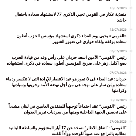
13/07/2026
منفذية عكار في القومي تحيي الذكرى 77 لاستشهاد سعاده باحتفال
حاشد
12/07/2026
«القومي» يحيي يوم الفداء ذكرى استشهاد مؤسس الحزب أنطون
سعاده بوقفة ولقاء حواري في ضهور الشوير
07/07/2026
رئيس “القومي” الأمين اسعد حردان على رأس وفد من قيادة الحزب
يضع اكليل زهر على ضريح المؤسس أنطون سعاده في ذكرى استشهاده
07/07/2026
حردان: عيد الفداء في 8 تموز هو عيد الانتصار للإرادة التي لا تنكسر ودماء
سعاده ومَن سار على نهجه هي من أجل نهضة الأمة وحريتها وسيادتها
وكرامتها
30/06/2026
رئيس “القومي” عقد اجتماعاً توجيهياً للمنفذين العامين في لبنان مشدداً
على تحصين الجبهة الداخلية ومنبهاً من سرديات تبرير العدوان
27/06/2026
“القومي”: “اتفاق الاطار” نسخة عن 17 أيار المشؤوم والسلطة اللبنانية
مطالبة بالتراجع عنه صوناً للوحدة ووأداً للفتنة