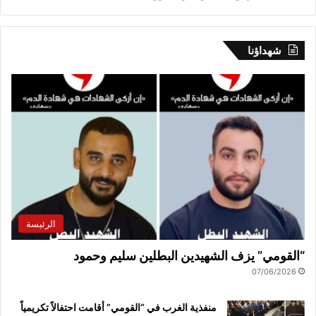
شهداؤنا
الرئيسة
“القومي” يزف الشهيدين البطلين سليم وحمود
07/06/2026
منفذية الغرب في “القومي” أقامت احتفالاً تكريمياً