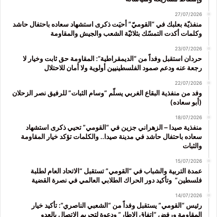
27/07/2026
منفذيّة بعلبك في “القوميّ” أحيَت ذكرى استشهاد سعاده باحتفال حاشد
وكلمات أكدت التمسّك بثلاثيّة الشعب والجيش والمقاومة
23/07/2026
حردان استقبل وفداً من “الديمقراطية”: المقاومة حق ثابت وخيار لا
رجعة عنه ودعم صمود الفلسطينيين أولوية ولا أمان للاحتلال
22/07/2026
وفد من منفذية البقاع الغربي يسلّم “وسام الثبات” للرفيق نصر الزحلان
(أبو سعاده)
18/07/2026
منفذية صيدا – الزهراني جزين في “القومي” تحيي ذكرى استشهاد
سعاده باحتفال حاشد في مدينة صيدا.. والكلمات تؤكد خيار المقاومة
والثبات
15/07/2026
عمدة التربية والشباب في “القومي” تستقبل “الاتحاد العام لطلبة
فلسطين” وتأكيد دور الحراك الطلابي العالمي في نصرة القضية
14/07/2026
رئيس “القومي” يستقبل وفداً من “الشعبي الناصري”: تأكيد خيار
المقاومة ورفض “اتفاق الإطار” ودعوة لتجريم الاتصال بالعدو