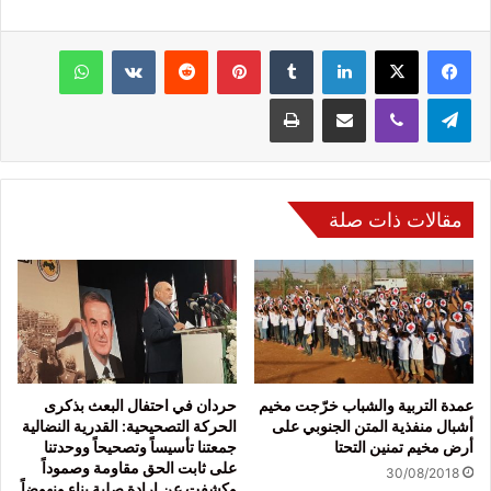
فيسبوك
‫X
لينكدإن
‏Tumblr
بينتيريست
‏Reddit
‏VKontakte
واتساب
تيلقرام
ڤايبر
مشاركة عبر البريد
طباعة
مقالات ذات صلة
عمدة التربية والشباب خرّجت مخيم
حردان في احتفال البعث بذكرى
أشبال منفذية المتن الجنوبي على
الحركة التصحيحية: القدرية النضالية
أرض مخيم تمنين التحتا
جمعتنا تأسيساً وتصحيحاً ووحدتنا
على ثابت الحق مقاومة وصموداً
30/08/2018
وكشفت عن إرادة صلبة بناء ونهوضاً