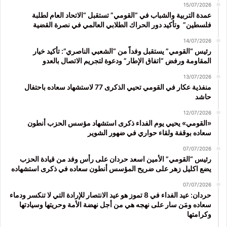
15/07/2026
عمدة التربية والشباب في “القومي” تستقبل “الاتحاد العام لطلبة
فلسطين” وتأكيد دور الحراك الطلابي العالمي في نصرة القضية
14/07/2026
رئيس “القومي” يستقبل وفداً من “الشعبي الناصري”: تأكيد خيار
المقاومة ورفض “اتفاق الإطار” ودعوة لتجريم الاتصال بالعدو
13/07/2026
منفذية عكار في القومي تحيي الذكرى 77 لاستشهاد سعاده باحتفال
حاشد
12/07/2026
«القومي» يحيي يوم الفداء ذكرى استشهاد مؤسس الحزب أنطون
سعاده بوقفة ولقاء حواري في ضهور الشوير
07/07/2026
رئيس “القومي” الأمين اسعد حردان على رأس وفد من قيادة الحزب
يضع اكليل زهر على ضريح المؤسس أنطون سعاده في ذكرى استشهاده
07/07/2026
حردان: عيد الفداء في 8 تموز هو عيد الانتصار للإرادة التي لا تنكسر ودماء
سعاده ومَن سار على نهجه هي من أجل نهضة الأمة وحريتها وسيادتها
وكرامتها