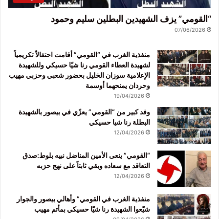
“القومي” يزف الشهيدين البطلين سليم وحمود
07/06/2026
منفذية الغرب في “القومي” أقامت احتفالاً تكريمياً
لشهيدة العطاء القومي رنا شيّا حسيكي وللشهيدة
الإعلامية سوزان الخليل بحضور شعبي وحزبي مهيب
وحردان يمنحهما أوسمة
19/04/2026
وفد كبير من “القومي” يعزّي في بيصور بالشهيدة
البطلة رنا شيا حسيكي
12/04/2026
“القومي” ينعى الأمين المناضل نبيه بلوط:صدق
التعاقد مع سعاده وبقي ثابتاً على نهج حزبه
12/04/2026
منفذية الغرب في القومي” وأهالي بيصور والجوار
شيّعوا الشهيدة رنا شيّا حسيكي بمأتم مهيب