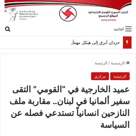
بح
القائمة
حردان أبرق إلى هيكل مهنئاً بمناسبة عيد الجيش
الرئيسية
/
الرئيسة
الرئيسة
مركزي
عميد الخارجية في “القومي” التقى
سفير ألمانيا في لبنان.. مقاربة ملف
النازحين انسانياً تستدعي فصله عن
السياسة