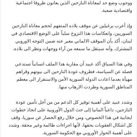
ووجوب وضع حد لمعاناة النازحين الذين يعانون ظروفا اجتماعية
واقتصادية صعبة.
وإذ أعرب برغيلين عن موقف بلاده المتفهم لحجم معاناة النازحين
السوريين، وانعكاسات هذا النزوح سلباً على الوضع الاقتصادي في
لبنان، أكد بأن الموقف الالماني معبر عنه ضمن التوجه الاوروبي
المشترك. وأنه سينقل ما سمعه من آراء ووجهات ونظر الى بلاده.
وفي هذا السياق أكد عبيد أن مقاربة هذا الملف انسانياً تستدعي
فصله عن السياسة، فظروف عودة النازحين الى بيوتهم وقراهم
مهيأة بعدما اعادت الدولة السورية الأمن والاستقرار الى معظم
المناطق السورية وطردت الارهاب منها.
وشدد عبيد على أهمية توفير كل الدعم من من أجل تأمين عودة
النازحين، داعياً المانيا إلى حث الدول الأوروبية على اتخاذ خطوات
ايجابية في هذا الخصوص، ومن خلال رفع الحصار عن سوريا، وقف
كل اشكال العقوبات بحقها، لأنها اجراءات ظالمة وغير محقة. وشدد
على أهمية الحوار الأوروبي مع الحكومة السورية.