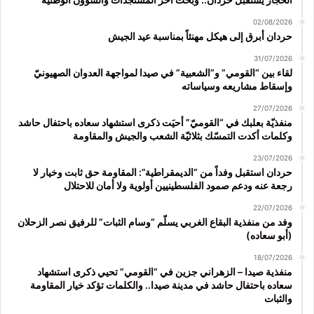
02/08/2026
حردان أبرق إلى هيكل مهنئاً بمناسبة عيد الجيش
31/07/2026
لقاء بين “القومي” و”الشعبية” في صيدا لمواجهة العدوان الصهيونيّ
وإسقاط مشاريعه وسياساته
27/07/2026
منفذيّة بعلبك في “القوميّ” أحيَت ذكرى استشهاد سعاده باحتفال حاشد
وكلمات أكدت التمسّك بثلاثيّة الشعب والجيش والمقاومة
23/07/2026
حردان استقبل وفداً من “الديمقراطية”: المقاومة حق ثابت وخيار لا
رجعة عنه ودعم صمود الفلسطينيين أولوية ولا أمان للاحتلال
22/07/2026
وفد من منفذية البقاع الغربي يسلّم “وسام الثبات” للرفيق نصر الزحلان
(أبو سعاده)
18/07/2026
منفذية صيدا – الزهراني جزين في “القومي” تحيي ذكرى استشهاد
سعاده باحتفال حاشد في مدينة صيدا.. والكلمات تؤكد خيار المقاومة
والثبات