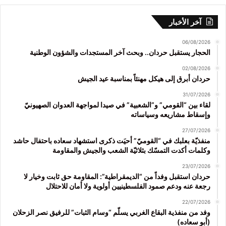
آخر الأخبار
06/08/2026
الحجار يستقبل حردان.. وبحث آخر المستجدات والشؤون الوطنية
02/08/2026
حردان أبرق إلى هيكل مهنئاً بمناسبة عيد الجيش
31/07/2026
لقاء بين “القومي” و”الشعبية” في صيدا لمواجهة العدوان الصهيونيّ
وإسقاط مشاريعه وسياساته
27/07/2026
منفذيّة بعلبك في “القوميّ” أحيَت ذكرى استشهاد سعاده باحتفال حاشد
وكلمات أكدت التمسّك بثلاثيّة الشعب والجيش والمقاومة
23/07/2026
حردان استقبل وفداً من “الديمقراطية”: المقاومة حق ثابت وخيار لا
رجعة عنه ودعم صمود الفلسطينيين أولوية ولا أمان للاحتلال
22/07/2026
وفد من منفذية البقاع الغربي يسلّم “وسام الثبات” للرفيق نصر الزحلان
(أبو سعاده)