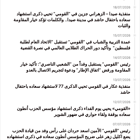
18/07/2026
منفذية صيدا – الزهراني جزين في “القومي” تحيي ذكرى استشهاد
سعاده باحتفال حاشد في مدينة صيدا.. والكلمات تؤكد خيار المقاومة
والثبات
15/07/2026
عمدة التربية والشباب في “القومي” تستقبل “الاتحاد العام لطلبة
فلسطين” وتأكيد دور الحراك الطلابي العالمي في نصرة القضية
14/07/2026
رئيس “القومي” يستقبل وفداً من “الشعبي الناصري”: تأكيد خيار
المقاومة ورفض “اتفاق الإطار” ودعوة لتجريم الاتصال بالعدو
13/07/2026
منفذية عكار في القومي تحيي الذكرى 77 لاستشهاد سعاده باحتفال
حاشد
12/07/2026
«القومي» يحيي يوم الفداء ذكرى استشهاد مؤسس الحزب أنطون
سعاده بوقفة ولقاء حواري في ضهور الشوير
07/07/2026
رئيس “القومي” الأمين اسعد حردان على رأس وفد من قيادة الحزب
يضع اكليل زهر على ضريح المؤسس أنطون سعاده في ذكرى استشهاده