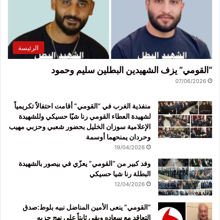
الرئيسة
“القومي” يزف الشهيدين البطلين سليم وحمود
07/06/2026
منفذية الغرب في “القومي” أقامت احتفالاً تكريمياً
لشهيدة العطاء القومي رنا شيّا حسيكي وللشهيدة
الإعلامية سوزان الخليل بحضور شعبي وحزبي مهيب
وحردان يمنحهما أوسمة
19/04/2026
وفد كبير من “القومي” يعزّي في بيصور بالشهيدة
البطلة رنا شيا حسيكي
12/04/2026
“القومي” ينعى الأمين المناضل نبيه بلوط:صدق
التعاقد مع سعاده وبقي ثابتاً على نهج حزبه