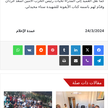
كما نقل العميد إلى المدراء تحيات رئيس الحزب الأمين أسعد حردان
وقدّم لهم باسمه كتاب الأيقونة للشهيدة سناء محيدلي.
24/3/2024 عمدة لاإعلام
فيسبوك
‫X
لينكدإن
‏Tumblr
بينتيريست
‏Reddit
‏VKontakte
واتساب
تيلقرام
ڤايبر
مشاركة عبر البريد
طباعة
مقالات ذات صلة