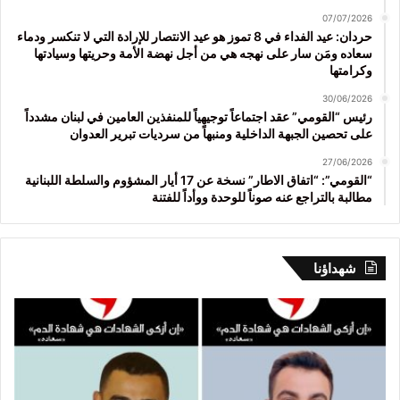
07/07/2026
حردان: عيد الفداء في 8 تموز هو عيد الانتصار للإرادة التي لا تنكسر ودماء
سعاده ومَن سار على نهجه هي من أجل نهضة الأمة وحريتها وسيادتها
وكرامتها
30/06/2026
رئيس “القومي” عقد اجتماعاً توجيهياً للمنفذين العامين في لبنان مشدداً
على تحصين الجبهة الداخلية ومنبهاً من سرديات تبرير العدوان
27/06/2026
“القومي”: “اتفاق الاطار” نسخة عن 17 أيار المشؤوم والسلطة اللبنانية
مطالبة بالتراجع عنه صوناً للوحدة ووأداً للفتنة
شهداؤنا