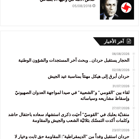
05/08/2018
آخر الأخبار
06/08/2026
الحجار يستقبل حردان.. وبحث آخر المستجدات والشؤون الوطنية
02/08/2026
حردان أبرق إلى هيكل مهنئاً بمناسبة عيد الجيش
31/07/2026
لقاء بين “القومي” و”الشعبية” في صيدا لمواجهة العدوان الصهيونيّ
وإسقاط مشاريعه وسياساته
27/07/2026
منفذيّة بعلبك في “القوميّ” أحيَت ذكرى استشهاد سعاده باحتفال حاشد
وكلمات أكدت التمسّك بثلاثيّة الشعب والجيش والمقاومة
23/07/2026
حردان استقبل وفداً من “الديمقراطية”: المقاومة حق ثابت وخيار لا