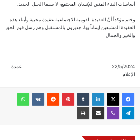
أساسات البناء المتين للإنسان المجتمع، لا سيما الجيل الجديد.
وختم مؤكداً أنّ العقيدة القومية الاجتماعية عقيدة محيية وأبناء هذه
العقيدة المشبعين إيماناً بها، جديرون بالمستقبل وهم رسل قيم الحق
والخير والجمال.
22/5/2024 عمدة
الإعلام
فيسبوك
‫X
لينكدإن
‏Tumblr
بينتيريست
‏Reddit
‏VKontakte
واتساب
تيلقرام
ڤايبر
مشاركة عبر البريد
طباعة