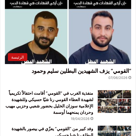
الرئيسة
“القومي” يزف الشهيدين البطلين سليم وحمود
07/06/2026
منفذية الغرب في “القومي” أقامت احتفالاً تكريمياً
لشهيدة العطاء القومي رنا شيّا حسيكي وللشهيدة
الإعلامية سوزان الخليل بحضور شعبي وحزبي مهيب
وحردان يمنحهما أوسمة
19/04/2026
وفد كبير من “القومي” يعزّي في بيصور بالشهيدة
البطلة رنا شيا حسيكي