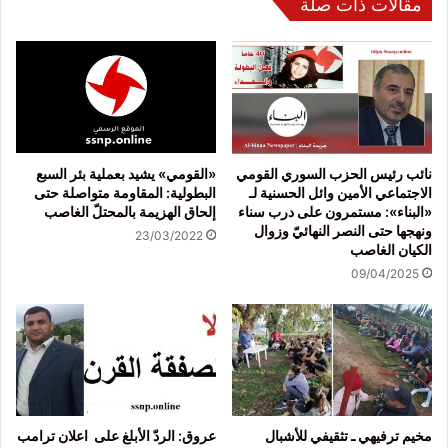
مقالات ذات صلة
نائب رئيس الحزب السوري القومي
«القومي» يشيد بعملية بئر السبع
الاجتماعي الأمين وائل الحسنية لـ
البطولية: المقاومة متواصلة حتى
«البناء»: مستمرون على درب سناء
إلحاق الهزيمة بالمحتلّ الغاصب
ونهجها حتى النصر النهائيّ وزوال
23/03/2022
الكيان الغاصب
09/04/2025
مخيم ترفيهي ـ تثقيفي للأشبال
عروق: الردّ الأبلغ على اعلان ترامب