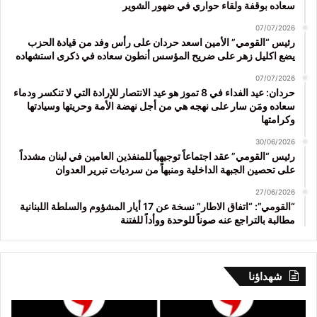
سعاده بوقفة ولقاء حواري في ضهور الشوير
07/07/2026
رئيس “القومي” الأمين اسعد حردان على رأس وفد من قيادة الحزب
يضع اكليل زهر على ضريح المؤسس أنطون سعاده في ذكرى استشهاده
07/07/2026
حردان: عيد الفداء في 8 تموز هو عيد الانتصار للإرادة التي لا تنكسر ودماء
سعاده ومَن سار على نهجه هي من أجل نهضة الأمة وحريتها وسيادتها
وكرامتها
30/06/2026
رئيس “القومي” عقد اجتماعاً توجيهياً للمنفذين العامين في لبنان مشدداً
على تحصين الجبهة الداخلية ومنبهاً من سرديات تبرير العدوان
27/06/2026
“القومي”: “اتفاق الاطار” نسخة عن 17 أيار المشؤوم والسلطة اللبنانية
مطالبة بالتراجع عنه صوناً للوحدة ووأداً للفتنة
شهداؤنا