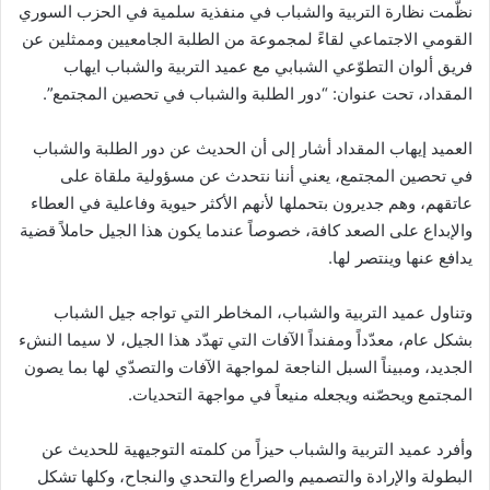
نظّمت نظارة التربية والشباب في منفذية سلمية في الحزب السوري
القومي الاجتماعي لقاءً لمجموعة من الطلبة الجامعيين وممثلين عن
فريق ألوان التطوّعي الشبابي مع عميد التربية والشباب ايهاب
المقداد، تحت عنوان: “دور الطلبة والشباب في تحصين المجتمع”.
العميد إيهاب المقداد أشار إلى أن الحديث عن دور الطلبة والشباب
في تحصين المجتمع، يعني أننا نتحدث عن مسؤولية ملقاة على
عاتقهم، وهم جديرون بتحملها لأنهم الأكثر حيوية وفاعلية في العطاء
والإبداع على الصعد كافة، خصوصاً عندما يكون هذا الجيل حاملاً قضية
يدافع عنها وينتصر لها.
وتناول عميد التربية والشباب، المخاطر التي تواجه جيل الشباب
بشكل عام، معدّداً ومفنداً الآفات التي تهدّد هذا الجيل، لا سيما النشء
الجديد، ومبيناً السبل الناجعة لمواجهة الآفات والتصدّي لها بما يصون
المجتمع ويحصّنه ويجعله منيعاً في مواجهة التحديات.
وأفرد عميد التربية والشباب حيزاً من كلمته التوجيهية للحديث عن
البطولة والإرادة والتصميم والصراع والتحدي والنجاح، وكلها تشكل