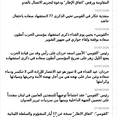
المقاومة ورفض “اتفاق الإطار” ودعوة لتجريم الاتصال بالعدو
13/07/2026
منفذية عكار في القومي تحيي الذكرى 77 لاستشهاد سعاده باحتفال
حاشد
12/07/2026
«القومي» يحيي يوم الفداء ذكرى استشهاد مؤسس الحزب أنطون
سعاده بوقفة ولقاء حواري في ضهور الشوير
07/07/2026
رئيس “القومي” الأمين اسعد حردان على رأس وفد من قيادة الحزب
يضع اكليل زهر على ضريح المؤسس أنطون سعاده في ذكرى استشهاده
07/07/2026
حردان: عيد الفداء في 8 تموز هو عيد الانتصار للإرادة التي لا تنكسر ودماء
سعاده ومَن سار على نهجه هي من أجل نهضة الأمة وحريتها وسيادتها
وكرامتها
30/06/2026
رئيس “القومي” عقد اجتماعاً توجيهياً للمنفذين العامين في لبنان مشدداً
على تحصين الجبهة الداخلية ومنبهاً من سرديات تبرير العدوان
27/06/2026
“القومي”: “اتفاق الاطار” نسخة عن 17 أيار المشؤوم والسلطة اللبنانية