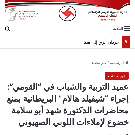
بح
القائمة
حردان أبرق إلى هيكل مهنئاً بمناسبة عيد الجيش
الرئيسية
/
غير مصنف
غير مصنف
عميد التربية والشباب في “القومي”:
إجراء “شيفيلد هالام” البريطانية بمنع
محاضرات الدكتورة شهد أبو سلامة
خضوع لإملاءات اللوبي الصهيوني