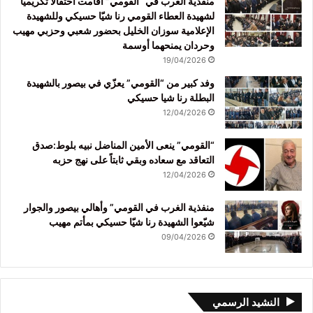
منفذية الغرب في “القومي” أقامت احتفالاً تكريمياً
لشهيدة العطاء القومي رنا شيّا حسيكي وللشهيدة
الإعلامية سوزان الخليل بحضور شعبي وحزبي مهيب
وحردان يمنحهما أوسمة
19/04/2026
وفد كبير من “القومي” يعزّي في بيصور بالشهيدة
البطلة رنا شيا حسيكي
12/04/2026
“القومي” ينعى الأمين المناضل نبيه بلوط:صدق
التعاقد مع سعاده وبقي ثابتاً على نهج حزبه
12/04/2026
منفذية الغرب في القومي” وأهالي بيصور والجوار
شيّعوا الشهيدة رنا شيّا حسيكي بمأتم مهيب
09/04/2026
النشيد الرسمي