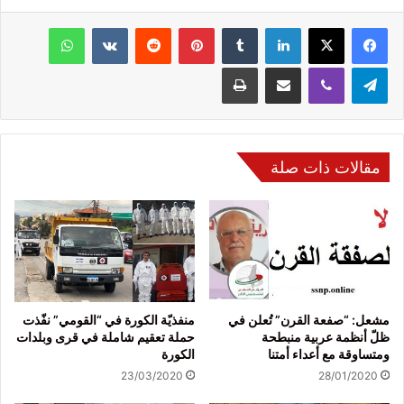
فيسبوك
‫X
لينكدإن
‏Tumblr
بينتيريست
‏Reddit
‏VKontakte
واتساب
تيلقرام
ڤايبر
مشاركة عبر البريد
طباعة
مقالات ذات صلة
مشعل: “صفعة القرن” تُعلن في
منفذيّة الكورة في “القومي” نفّذت
ظلّ أنظمة عربية منبطحة
حملة تعقيم شاملة في قرى وبلدات
ومتساوقة مع أعداء أمتنا
الكورة
23/03/2020
28/01/2020