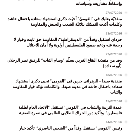
وإسقاط مشاريعه وسياساته
27/07/2026
منفذيّة بعلبك في “القوميّ” أحيَت ذكرى استشهاد سعاده باحتفال حاشد
وكلمات أكدت التمسّك بثلاثيّة الشعب والجيش والمقاومة
23/07/2026
حردان استقبل وفداً من “الديمقراطية”: المقاومة حق ثابت وخيار لا
رجعة عنه ودعم صمود الفلسطينيين أولوية ولا أمان للاحتلال
22/07/2026
وفد من منفذية البقاع الغربي يسلّم “وسام الثبات” للرفيق نصر الزحلان
(أبو سعاده)
18/07/2026
منفذية صيدا – الزهراني جزين في “القومي” تحيي ذكرى استشهاد
سعاده باحتفال حاشد في مدينة صيدا.. والكلمات تؤكد خيار المقاومة
والثبات
15/07/2026
عمدة التربية والشباب في “القومي” تستقبل “الاتحاد العام لطلبة
فلسطين” وتأكيد دور الحراك الطلابي العالمي في نصرة القضية
14/07/2026
رئيس “القومي” يستقبل وفداً من “الشعبي الناصري”: تأكيد خيار