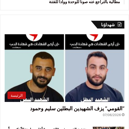
مطالبة بالتراجع عنه صوناً للوحدة ووأداً للفتنة
شهداؤنا
الرئيسة
“القومي” يزف الشهيدين البطلين سليم وحمود
07/06/2026