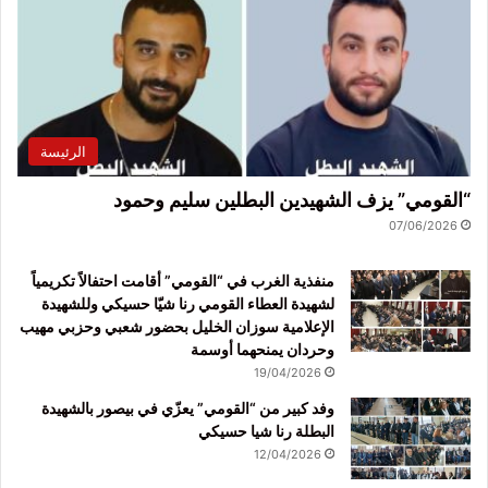
الرئيسة
“القومي” يزف الشهيدين البطلين سليم وحمود
07/06/2026
منفذية الغرب في “القومي” أقامت احتفالاً تكريمياً
لشهيدة العطاء القومي رنا شيّا حسيكي وللشهيدة
الإعلامية سوزان الخليل بحضور شعبي وحزبي مهيب
وحردان يمنحهما أوسمة
19/04/2026
وفد كبير من “القومي” يعزّي في بيصور بالشهيدة
البطلة رنا شيا حسيكي
12/04/2026