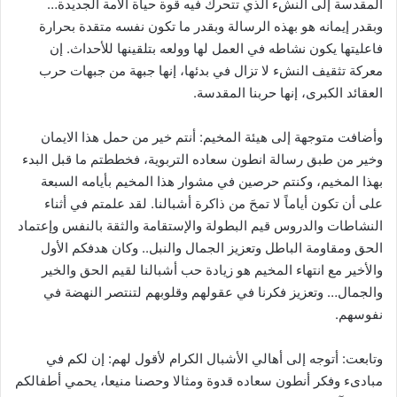
المقدسة إلى النشء الذي تتحرك فيه قوة حياة الأمة الجديدة…
وبقدر إيمانه هو بهذه الرسالة وبقدر ما تكون نفسه متقدة بحرارة
فاعليتها يكون نشاطه في العمل لها وولعه بتلقينها للأحداث. إن
معركة تثقيف النشء لا تزال في بدئها، إنها جبهة من جبهات حرب
العقائد الكبرى، إنها حربنا المقدسة.
وأضافت متوجهة إلى هيئة المخيم: أنتم خير من حمل هذا الايمان
وخير من طبق رسالة انطون سعاده التربوية، فخططتم ما قبل البدء
بهذا المخيم، وكنتم حرصين في مشوار هذا المخيم بأيامه السبعة
على أن تكون أياماً لا تمحَ من ذاكرة أشبالنا. لقد علمتم في أثناء
النشاطات والدروس قيم البطولة والإستقامة والثقة بالنفس وإعتماد
الحق ومقاومة الباطل وتعزيز الجمال والنبل.. وكان هدفكم الأول
والأخير مع انتهاء المخيم هو زيادة حب أشبالنا لقيم الحق والخير
والجمال… وتعزيز فكرنا في عقولهم وقلوبهم لتنتصر النهضة في
نفوسهم.
وتابعت: أتوجه إلى أهالي الأشبال الكرام لأقول لهم: إن لكم في
مبادىء وفكر أنطون سعاده قدوة ومثالا وحصنا منيعا، يحمي أطفالكم