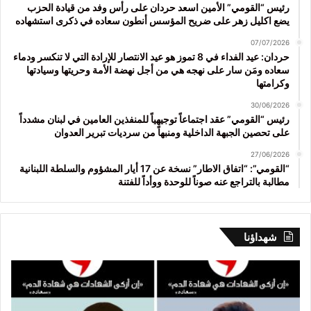
رئيس “القومي” الأمين اسعد حردان على رأس وفد من قيادة الحزب
يضع اكليل زهر على ضريح المؤسس أنطون سعاده في ذكرى استشهاده
07/07/2026
حردان: عيد الفداء في 8 تموز هو عيد الانتصار للإرادة التي لا تنكسر ودماء
سعاده ومَن سار على نهجه هي من أجل نهضة الأمة وحريتها وسيادتها
وكرامتها
30/06/2026
رئيس “القومي” عقد اجتماعاً توجيهياً للمنفذين العامين في لبنان مشدداً
على تحصين الجبهة الداخلية ومنبهاً من سرديات تبرير العدوان
27/06/2026
“القومي”: “اتفاق الاطار” نسخة عن 17 أيار المشؤوم والسلطة اللبنانية
مطالبة بالتراجع عنه صوناً للوحدة ووأداً للفتنة
شهداؤنا