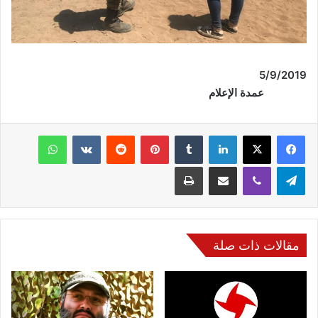
/9/2019
5
عمدة الإعلام
فيسبوك
‫X
لينكدإن
‏Tumblr
بينتيريست
‏Reddit
‏VKontakte
واتساب
تيلقرام
ڤايبر
مشاركة عبر البريد
طباعة
مقالات ذات صلة