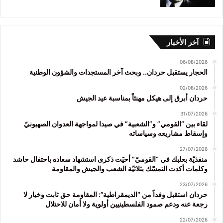
آخر الأخبار
06/08/2026
الحجار يستقبل حردان.. وبحث آخر المستجدات والشؤون الوطنية
02/08/2026
حردان أبرق إلى هيكل مهنئاً بمناسبة عيد الجيش
31/07/2026
لقاء بين “القومي” و”الشعبية” في صيدا لمواجهة العدوان الصهيونيّ
وإسقاط مشاريعه وسياساته
27/07/2026
منفذيّة بعلبك في “القوميّ” أحيَت ذكرى استشهاد سعاده باحتفال حاشد
وكلمات أكدت التمسّك بثلاثيّة الشعب والجيش والمقاومة
23/07/2026
حردان استقبل وفداً من “الديمقراطية”: المقاومة حق ثابت وخيار لا
رجعة عنه ودعم صمود الفلسطينيين أولوية ولا أمان للاحتلال
22/07/2026