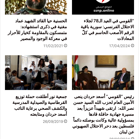
“القومي في العيد الـ78 لجلاء
الحسنية حيا القائد الشهيد عماد
الاحتلال الفرنسي: سورية باقية
مغنية في ذكرى استشهاده:
الرقم الأصعب الحاسم في كلّ
متمسكون بالمقاومة كخيار للأحرار
المعادلات
في معركة الوجود والمصير
11/02/2021
17/04/2024
رئيس “القومي” أسعد حردان ينعى
جمعية نور أطلقت حملة توزيع
الأمين العام لحزب الله السيد حسن
القرطاسية والصيدلية المدرسية
نصر الله: ارتقى شهيداً عزيزاً بعد
والكشف الصحي برعاية النائب
مسيرة جهادية حافلة قادها
أسعد حردان ومتابعته
بمسؤولية عالية وكانت بوصلته دائماً
26/09/2019
فلسطين بعد دحر الاحتلال الصهيوني
عن لبنان