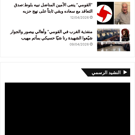
“القومي” ينعى الأمين المناضل نبيه بلوط:صدق
التعاقد مع سعاده وبقي ثابتاً على نهج حزبه
12/04/2026
منفذية الغرب في القومي” وأهالي بيصور والجوار
شيّعوا الشهيدة رنا شيّا حسيكي بمأتم مهيب
09/04/2026
النشيد الرسمي
مشغل
الفيديو