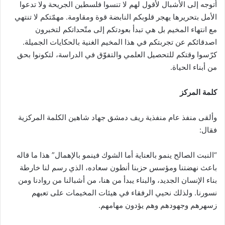
أتوجه إلى الأشبال لأقول لهم لا تنسوا فلسطين الجريحة ولا تدعوا
الأمل بتحريرها يهجر قلوبكم النابضة قوة ومقاومة. مهمّتكم لا تنتهي
مع انتهاء المخيم بل هي تبدأ بعودتكم إلى متّحداتكم لتخبرون
اصدقائكم عن تجربتكم في هذا المخيم الغنية بالحكايات الجميلة.
كرّسوا وقتكم للتحصيل العلمي والتفوّق في الدراسة، لتكونوا بحق
من أبناء الحياة.
كلمة المركز
وألقى منفذ عام منفذية ريف دمشق جهاد شاهين الكلمة المركزية
فقال:
“النبت الصالح ينمو بالعناية أما الشوك فينمو بالإهمال” هذا ما قاله
باعث نهضتنا ومؤسس حزبنا أنطون سعاده، الذي رسم لنا خارطة
بناء الإنسان الجديد، والبناء يبدأ من هنا، من أشبالنا من روادنا ومن
نسورنا. ولذلك نحيي الرفقاء في هيئات المخيمات على تعبهم
زسهرهم وجهودهم وهم يؤدون مهامهم.