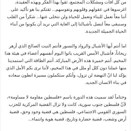
من كل آفات ومشكلات المجتمع، ثقوا بهذا الفكر وبهذه العقيدة،
اغرسوها في عقولهم وقلوبهم ونفوسهم… ثقتكم بنا هو تأكيد على
أننا معاً نعمل للبناء ونعمل للحياة ولن نتخلى عنها… شكراً من القلب
وسنبقى معاً لنصل بأشبالنا إلى الغاية التي نريد أن يكونوا من أبناء
الحياة الجميلة الجديدة.
اما أنتم أيها الأشبال والرواد والنسور فأنتم النبت الصالح الذي أزهر
ريحاناً، فأشبال الأمس القريب باتوا اليوم أنفسهم أعضاء في هيئة هذا
المخيم. أنتم خميرة هذه الأرض المباركة. أنتم الطاقة التي استمدينا
منها عملنا دون كلل أو ملل في هذا المخيم، لأننا نرى بكم الأمل الذي
يؤكد لنا انّ النهضة لن تزول، وأنكم ستكملون مسيرة انطون سعاده
في بناء الانسان الجديد.
وختاماً لقد سميت هذه الدورة باسم «فلسطين مقاومة لا مساومة»،
لأنّ فلسطين جنوب سورية، كانت ولا تزال القضية المركزية للحزب
السوري القومي الاجتماعي، فلسطين هي قضية وجود وحق، قضية
أرض وشعب، قضية حضارة وتاريخ، قضية هوية وانتماء…