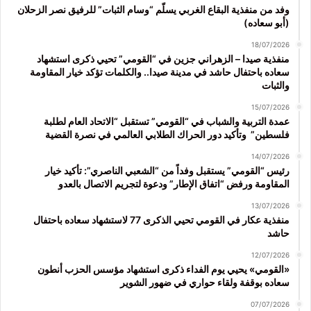
وفد من منفذية البقاع الغربي يسلّم “وسام الثبات” للرفيق نصر الزحلان
(أبو سعاده)
18/07/2026
منفذية صيدا – الزهراني جزين في “القومي” تحيي ذكرى استشهاد
سعاده باحتفال حاشد في مدينة صيدا.. والكلمات تؤكد خيار المقاومة
والثبات
15/07/2026
عمدة التربية والشباب في “القومي” تستقبل “الاتحاد العام لطلبة
فلسطين” وتأكيد دور الحراك الطلابي العالمي في نصرة القضية
14/07/2026
رئيس “القومي” يستقبل وفداً من “الشعبي الناصري”: تأكيد خيار
المقاومة ورفض “اتفاق الإطار” ودعوة لتجريم الاتصال بالعدو
13/07/2026
منفذية عكار في القومي تحيي الذكرى 77 لاستشهاد سعاده باحتفال
حاشد
12/07/2026
«القومي» يحيي يوم الفداء ذكرى استشهاد مؤسس الحزب أنطون
سعاده بوقفة ولقاء حواري في ضهور الشوير
07/07/2026