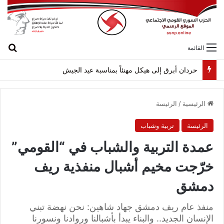
بح
القائمة
حردان أبرق إلى هيكل مهنئاً بمناسبة عيد الجيش
الرئيسية
/
الرئيسة
الرئيسة
تربية وشباب
عمدة التربية والشباب في “القومي”
خرّجت مخيم أشبال منفذية ريف
دمشق
منفذ عام ريف دمشق جهاد شاهين: نحن نهضة تبني
الإنسان الجديد.. والبناء يبدأ بأشبالنا وروادنا ونسورنا