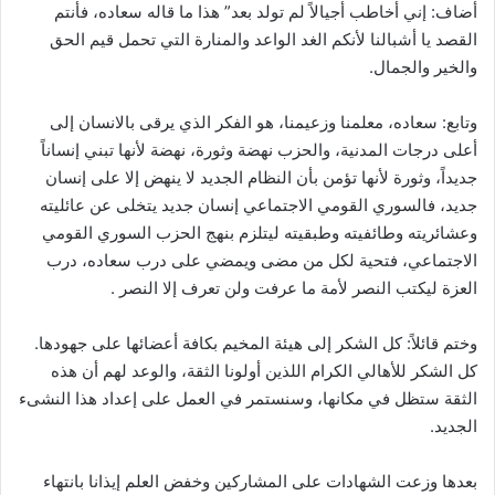
أضاف: إني أخاطب أجيالاً لم تولد بعد” هذا ما قاله سعاده، فأنتم
القصد يا أشبالنا لأنكم الغد الواعد والمنارة التي تحمل قيم الحق
والخير والجمال.
وتابع: سعاده، معلمنا وزعيمنا، هو الفكر الذي يرقى بالانسان إلى
أعلى درجات المدنية، والحزب نهضة وثورة، نهضة لأنها تبني إنساناً
جديداً، وثورة لأنها تؤمن بأن النظام الجديد لا ينهض إلا على إنسان
جديد، فالسوري القومي الاجتماعي إنسان جديد يتخلى عن عائليته
وعشائريته وطائفيته وطبقيته ليتلزم بنهج الحزب السوري القومي
الاجتماعي، فتحية لكل من مضى ويمضي على درب سعاده، درب
العزة ليكتب النصر لأمة ما عرفت ولن تعرف إلا النصر .
وختم قائلاً: كل الشكر إلى هيئة المخيم بكافة أعضائها على جهودها.
كل الشكر للأهالي الكرام اللذين أولونا الثقة، والوعد لهم أن هذه
الثقة ستظل في مكانها، وسنستمر في العمل على إعداد هذا النشىء
الجديد.
بعدها وزعت الشهادات على المشاركين وخفض العلم إيذانا بانتهاء