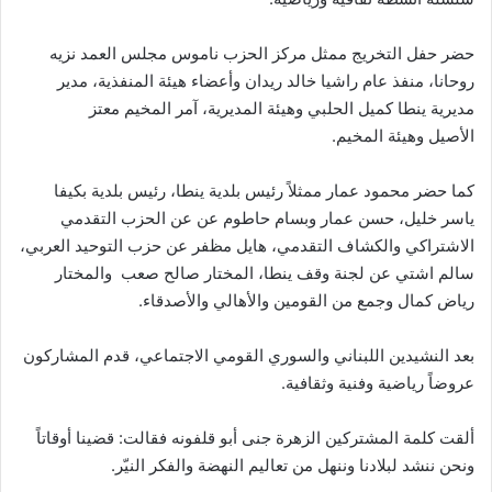
‎حضر حفل التخريج ممثل مركز الحزب ناموس مجلس العمد نزيه
روحانا، منفذ عام راشيا خالد ريدان وأعضاء هيئة المنفذية، مدير
مديرية ينطا كميل الحلبي وهيئة المديرية، آمر المخيم معتز
الأصيل وهيئة المخيم.
كما حضر محمود عمار ممثلاً رئيس بلدية ينطا، رئيس بلدية بكيفا
ياسر خليل، حسن عمار وبسام حاطوم عن عن الحزب التقدمي
الاشتراكي والكشاف التقدمي، هايل مظفر عن حزب التوحيد العربي،
سالم اشتي عن لجنة وقف ينطا، المختار صالح صعب والمختار
رياض كمال وجمع من القومين والأهالي والأصدقاء.
بعد النشيدين اللبناني والسوري القومي الاجتماعي، قدم المشاركون
عروضاً رياضية وفنية وثقافية.
ألقت كلمة المشتركين الزهرة جنى أبو قلفونه فقالت: قضينا أوقاتاً
ونحن ننشد لبلادنا وننهل من تعاليم النهضة والفكر النيّر.