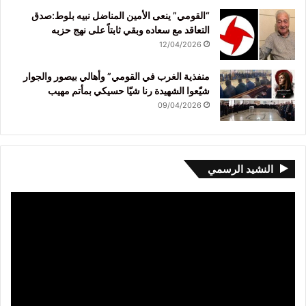
“القومي” ينعى الأمين المناضل نبيه بلوط:صدق
التعاقد مع سعاده وبقي ثابتاً على نهج حزبه
12/04/2026
منفذية الغرب في القومي” وأهالي بيصور والجوار
شيّعوا الشهيدة رنا شيّا حسيكي بمأتم مهيب
09/04/2026
النشيد الرسمي
مشغل
الفيديو