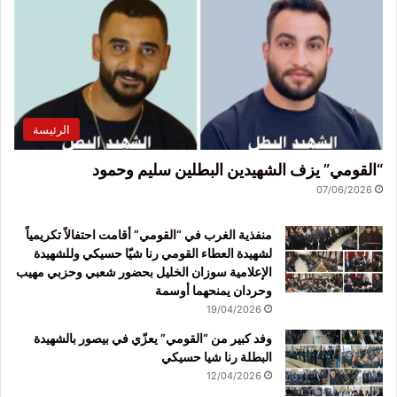
الرئيسة
“القومي” يزف الشهيدين البطلين سليم وحمود
07/06/2026
منفذية الغرب في “القومي” أقامت احتفالاً تكريمياً
لشهيدة العطاء القومي رنا شيّا حسيكي وللشهيدة
الإعلامية سوزان الخليل بحضور شعبي وحزبي مهيب
وحردان يمنحهما أوسمة
19/04/2026
وفد كبير من “القومي” يعزّي في بيصور بالشهيدة
البطلة رنا شيا حسيكي
12/04/2026