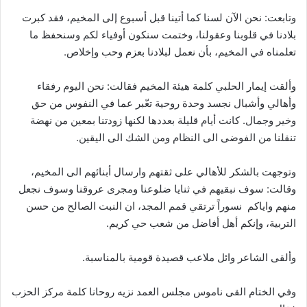
وتابعت: نحن الآن لسنا كما أتينا قبل أسبوع إلى المخيم، فقد كبرت
بلادنا في قلوبنا وعقولنا، وختمت سنكون أوفياء لكم وسنحفظ ما
تعلمناه في المخيم، بأن نعمل لبلادنا بعزم وحب وإخلاص.
وألقت إيمار الحلبي كلمة هيئة المخيم فقالت: نحن اليوم رفقاء
وأهالي وأشبال نجسد وحدة روحية تعّبر عما في النفوس من حق
وخير وجمال. كانت أيام قليلة بعددها لكنها زودتنا بمعين من نهضة
تنقلنا من الفوضى الى النظام ومن الشك الى اليقين.
وتوجهت بالشكر للأهالي على ثقتهم وارسال أبنائهم الى المخيم،
وقالت: سوف نبقيهم في ثنايا ضلوعنا ومجرى عروقنا وسوف نجعل
منهم واياكم نسوراً ترتقي قمم المجد، ان النبت الصالح من حسن
التربية، وإنكم أهل أفاضل من شعب حي كريم.
وفي الختام القى ناموس مجلس العمد نزيه روحانا كلمة مركز الحزب