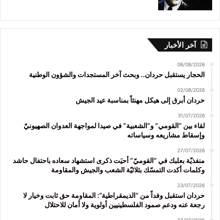
آخر الأخبار
06/08/2026
الحجار يستقبل حردان.. وبحث آخر المستجدات والشؤون الوطنية
02/08/2026
حردان أبرق إلى هيكل مهنئاً بمناسبة عيد الجيش
31/07/2026
لقاء بين “القومي” و”الشعبية” في صيدا لمواجهة العدوان الصهيونيّ
وإسقاط مشاريعه وسياساته
27/07/2026
منفذيّة بعلبك في “القوميّ” أحيَت ذكرى استشهاد سعاده باحتفال حاشد
وكلمات أكدت التمسّك بثلاثيّة الشعب والجيش والمقاومة
23/07/2026
حردان استقبل وفداً من “الديمقراطية”: المقاومة حق ثابت وخيار لا
رجعة عنه ودعم صمود الفلسطينيين أولوية ولا أمان للاحتلال