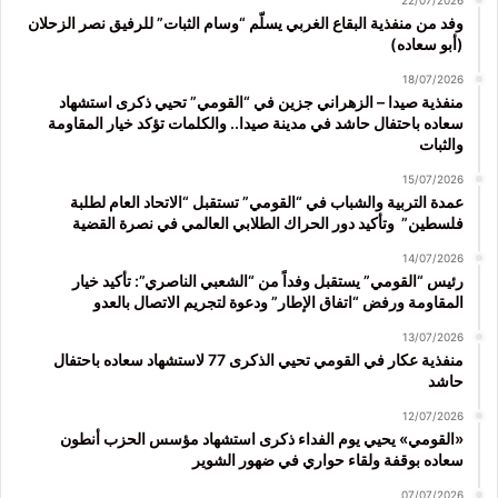
22/07/2026
وفد من منفذية البقاع الغربي يسلّم “وسام الثبات” للرفيق نصر الزحلان
(أبو سعاده)
18/07/2026
منفذية صيدا – الزهراني جزين في “القومي” تحيي ذكرى استشهاد
سعاده باحتفال حاشد في مدينة صيدا.. والكلمات تؤكد خيار المقاومة
والثبات
15/07/2026
عمدة التربية والشباب في “القومي” تستقبل “الاتحاد العام لطلبة
فلسطين” وتأكيد دور الحراك الطلابي العالمي في نصرة القضية
14/07/2026
رئيس “القومي” يستقبل وفداً من “الشعبي الناصري”: تأكيد خيار
المقاومة ورفض “اتفاق الإطار” ودعوة لتجريم الاتصال بالعدو
13/07/2026
منفذية عكار في القومي تحيي الذكرى 77 لاستشهاد سعاده باحتفال
حاشد
12/07/2026
«القومي» يحيي يوم الفداء ذكرى استشهاد مؤسس الحزب أنطون
سعاده بوقفة ولقاء حواري في ضهور الشوير
07/07/2026