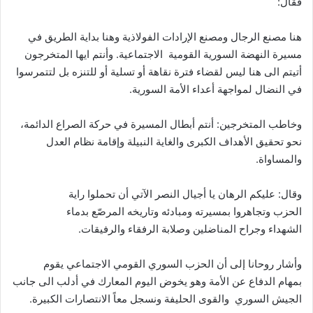
فقال:
هنا مصنع الرجال ومصنع الإرادات الفولاذية وهنا بداية الطريق في
مسيرة النهضة السورية القومية الاجتماعية. وأنتم ايها المتخرجون
أتيتم الى هنا ليس لقضاء فترة نقاهة أو تسلية أو للتنزه بل لتتمرسوا
في النضال لمواجهة أعداء الأمة السورية.
وخاطب المتخرجين: أنتم أبطال المسيرة في حركة الصراع الدائمة،
نحو تحقيق الأهداف الكبرى والغاية النبيلة وإقامة نظام العدل
والمساواة.
‎وقال: عليكم الرهان يا أجيال النصر الآتي أن تحملوا راية
الحزب وتجاهروا بمسيرته ومبادئه وتاريخه المرصّع بدماء
الشهداء وجراح المناضلين وصلابة الرفقاء والرفيقات.
وأشار روحانا إلى أن الحزب السوري القومي الاجتماعي يقوم
بمهام الدفاع عن الأمة وهو يخوض اليوم المعارك في أدلب الى جانب
الجيش السوري والقوى الحليفة ونسجل معاً الانتصارات الكبيرة.