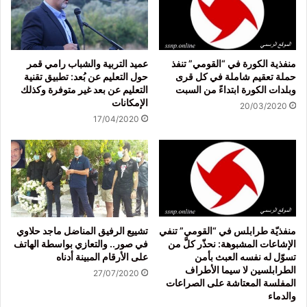
منفذية الكورة في “القومي” تنفذ
عميد التربية والشباب رامي قمر
حملة تعقيم شاملة في كل قرى
حول التعليم عن بُعد: تطبيق تقنية
وبلدات الكورة ابتداءً من السبت
التعليم عن بعد غير متوفرة وكذلك
الإمكانات
20/03/2020
17/04/2020
منفذيّة طرابلس في “القومي” تنفي
تشييع الرفيق المناضل ماجد حلاوي
الإشاعات المشبوهة: نحذّر كلَّ من
في صور.. والتعازي بواسطة الهاتف
تسوّل له نفسه العبث بأمن
على الأرقام المبينة أدناه
الطرابلسين لا سيما الأطراف
27/07/2020
المفلسة المعتاشة على الصراعات
والدماء