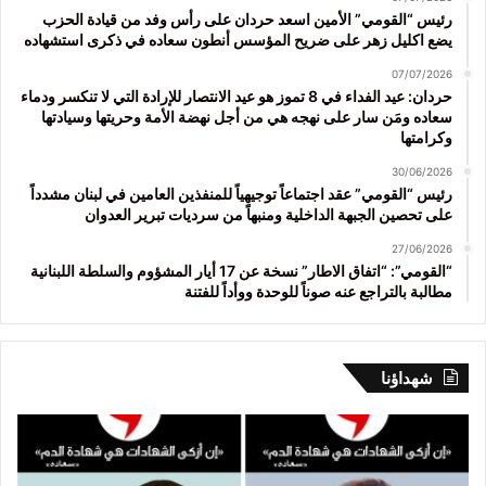
رئيس “القومي” الأمين اسعد حردان على رأس وفد من قيادة الحزب
يضع اكليل زهر على ضريح المؤسس أنطون سعاده في ذكرى استشهاده
07/07/2026
حردان: عيد الفداء في 8 تموز هو عيد الانتصار للإرادة التي لا تنكسر ودماء
سعاده ومَن سار على نهجه هي من أجل نهضة الأمة وحريتها وسيادتها
وكرامتها
30/06/2026
رئيس “القومي” عقد اجتماعاً توجيهياً للمنفذين العامين في لبنان مشدداً
على تحصين الجبهة الداخلية ومنبهاً من سرديات تبرير العدوان
27/06/2026
“القومي”: “اتفاق الاطار” نسخة عن 17 أيار المشؤوم والسلطة اللبنانية
مطالبة بالتراجع عنه صوناً للوحدة ووأداً للفتنة
شهداؤنا