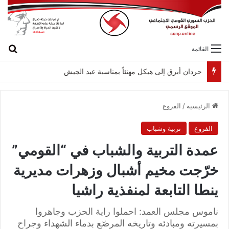
بح
القائمة
لقاء بين “القومي” و”الشعبية” في صيدا لمواجهة العدوان الصهيونيّ وإسقاط مشاريعه وسياساته
الرئيسية
/
الفروع
الفروع
تربية وشباب
عمدة التربية والشباب في “القومي”
خرّجت مخيم أشبال وزهرات مديرية
ينطا التابعة لمنفذية راشيا
ناموس مجلس العمد: احملوا راية الحزب وجاهروا
بمسيرته ومبادئه وتاريخه المرصّع بدماء الشهداء وجراح