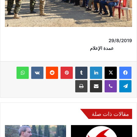
/2019
29
/
8
عمدة الإعلام
فيسبوك
‫X
لينكدإن
‏Tumblr
بينتيريست
‏Reddit
‏VKontakte
واتساب
تيلقرام
ڤايبر
مشاركة عبر البريد
طباعة
مقالات ذات صلة