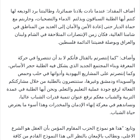
أضاف المقداد: عندما نادت بلادنا ضمائرنا، وطالبتنا برد الوديعه لها
كنتم أيها الطلبة السباقون وبذلتم الدماء والتضحيات، وحاربتم مع
حماة الديار حتى إعادة الأمن والأمان إلى العديد من المناطق في
شامنا الغالية، فكان زمن الإنتصارات المتلاحقة في الشام ولبنان
والعراق وبوصلة قضيتنا الدائمة فلسطين.
وأضاف: “كما إنتصرتم بالقتال فأنكم لا بد أن تنتصروا في حركة
المعرفة وبناء المجتمع الجديد الذي يشكل فيه الطلبة حجر الأساس،
وكما إنتصرتم على المشاريع اليهودية وأدواتها في حلب وحمص
والسويداء ودمشق وغيرها، ستنتصرون بالطلبة من خلال مشاركتكم
الفعالة لرفع جودة عملية التعليم والتعلم. ونحن أيها الطلبة في عمدة
التربية والشباب معكم نرفع عنوان تنمية قدرات الشباب عاليا،
ونساندهم في معركة إنهاء الإدمان والمخدرات وهذا أسوء ما يعترض
حياة الشباب.
وتابع: “هذا هو نموذج الحزب المقاوم المؤمن بأن العقل هو الشرع
الاعلى، ونطالب بالإمعان بالنظر الى هذا النموذج القادم من كافة