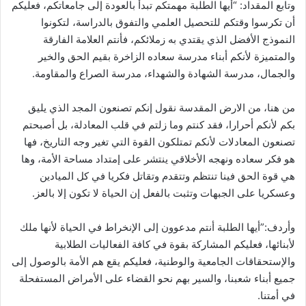
وتابع المقداد: “أيها الطلبة مهمتكم تبدأ بالعودة إلى جامعاتكم، فعليكم
أن تكرسوا وقتكم للتحصيل العلمي والتفوق بالدراسة، لتكونوا
النموذج الأفضل الذي يقتدي به زملائكم، فأنتم العلامة الفارقة
والمتميزة لأنكم أبناء مدرسة سعاده الزاخرة بقيم الحق والخير
والجمال، مدرسة الشهادة والشهداء، مدرسة الصراع والمقاومة.
من هنا، من الارض المقدسة نقول إنكم تصنعون المجد الذي يليق
بكم لأنكم أحرارا، فقد كنتم وما زلتم في قلب المعادلة، بل أصبحتم
تصنعون المعادلات لأنكم تمتلكون القوة التي تغير وجه التاريخ، فها
هو فكر سعاده ونهجه الأخلاقي ينتشر على إمتداد مساحة الأمة، وها
هي قوة الحق فينا تنتظم وتتقدم وتقاتل فكريا في كل الميادين
وعسكريا على الجبهات وتثبت بالفعل إن الحياة لا تكون إلا بالعز.
وأردف:”أيها الطلبة أنتم مدعوون إلى الإنخراط في الحياة لأنها ملك
لأبنائها، فعليكم المشاركة بقوة في كافة الفعاليات الطلابية
والإستحقاقات الجامعية والوطنية، فعليكم يقع هم الأمة بالوصول إلى
جميع أبناء شعبنا، والسير بهم نحو القضاء على الأمراض المستفحلة
في أمتنا.