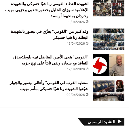
لشهيدة العطاء القومي رنا شيّا حسيكي وللشهيدة
الإعلامية سوزان الخليل بحضور شعبي وحزبي مهيب
وحردان يمنحهما أوسمة
19/04/2026
وفد كبير من “القومي” يعزّي في بيصور بالشهيدة
البطلة رنا شيا حسيكي
12/04/2026
“القومي” ينعى الأمين المناضل نبيه بلوط:صدق
التعاقد مع سعاده وبقي ثابتاً على نهج حزبه
12/04/2026
منفذية الغرب في القومي” وأهالي بيصور والجوار
شيّعوا الشهيدة رنا شيّا حسيكي بمأتم مهيب
09/04/2026
النشيد الرسمي