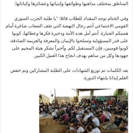
المناطق بمختلف مذاهبها وطوائفها وإتنياتها وعشائرها وكياناتها.
وفي الختام توجه المقداد للطلاب قائلا: “يا طلبة الحزب السوري
القومي الاجتماعي أنتم رجال النهضة التي تقف الصعاب صاغرة أمام
هممكم الجبارة. أنتم أمل هذه الأمة وذخيرة فكرها وعطائها، كونوا
على قدر المسؤولية وتسلحوا بالإيمان والمعرفة والعزيمة الصادقة،
كونوا قوميين، فإن المستقبل لكم. وأخيراً نشكر هيئة المخيم على
جهودها وكل من ساهم بهدف انجاح هذا العمل الكبير.
بعد الكلمات تم توزيع الشهادات على الطلبة المشاركين وتم خفض
العلم إيذانا بإنتهاء الدورة.