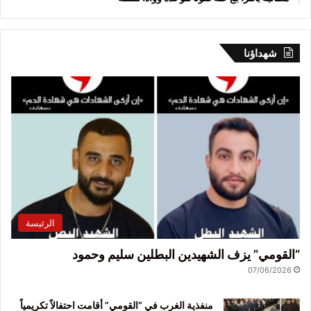
شهداؤنا
الرئيسة
“القومي” يزف الشهيدين البطلين سليم وحمود
07/06/2026
منفذية الغرب في “القومي” أقامت احتفالاً تكريمياً