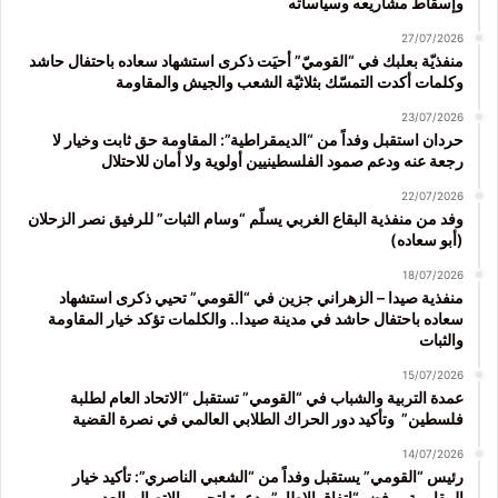
وإسقاط مشاريعه وسياساته
27/07/2026
منفذيّة بعلبك في “القوميّ” أحيَت ذكرى استشهاد سعاده باحتفال حاشد
وكلمات أكدت التمسّك بثلاثيّة الشعب والجيش والمقاومة
23/07/2026
حردان استقبل وفداً من “الديمقراطية”: المقاومة حق ثابت وخيار لا
رجعة عنه ودعم صمود الفلسطينيين أولوية ولا أمان للاحتلال
22/07/2026
وفد من منفذية البقاع الغربي يسلّم “وسام الثبات” للرفيق نصر الزحلان
(أبو سعاده)
18/07/2026
منفذية صيدا – الزهراني جزين في “القومي” تحيي ذكرى استشهاد
سعاده باحتفال حاشد في مدينة صيدا.. والكلمات تؤكد خيار المقاومة
والثبات
15/07/2026
عمدة التربية والشباب في “القومي” تستقبل “الاتحاد العام لطلبة
فلسطين” وتأكيد دور الحراك الطلابي العالمي في نصرة القضية
14/07/2026
رئيس “القومي” يستقبل وفداً من “الشعبي الناصري”: تأكيد خيار
المقاومة ورفض “اتفاق الإطار” ودعوة لتجريم الاتصال بالعدو