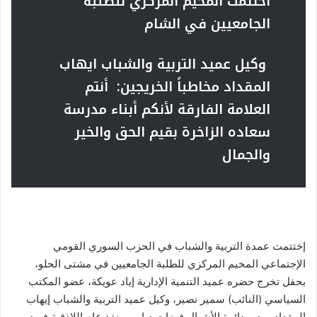
اختتمت المخيم المركزي للطلبة
الجامعيين
في الشام
وكيل عميد التربية والشباب ايهاب
المقداد مخاطباً الخريجين:
أنتم
العلامة الفارقة لأنكم أبناء مدرسة
سعاده الزاخرة بقيم الحق والخير
والجمال
إختتمت عمدة التربية والشباب في الحزب السوري القومي
الإجتماعي المخيم المركزي للطلبة الجامعيين في مشتى الحلو،
بحفل تخرج حضره عميد التنمية الإدارية إياد عويكة، عضو المكتب
السياسي (النائب) سمير نصير، وكيل عميد التربية والشباب إيهاب
المقداد، مدير دائرة الأشبال فوزات دياب، منفذ عام اللاذقية فريد