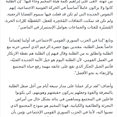
من جهته ألقى علي إبراهيم كلمة هيئة المخيم وجاء فيها: “إن الطلبة
كانوا ولا يزالون عاملاً أساسياً في الحركة القومية الاجتماعية، إنهم
النفوس الجديدة التي لم تكن قد فعلت فيها سموم القضايا الرجعية،
ولم تكن قد تمكنت الثقافات المُحَجِرة للعقل، المُعَطِلَة للإرادة الحرة،
المُسَيّرة للفئات والجماعات بعوامل الإستمرار في الماضي”.
وتابع:”إننا في الحزب السوري القومي الاجتماعي قد أولينا إهتماماً
خاصاً بعمل الطلبة، مقتدين بنهج حضرة الزعيم الذي أسس حزبه مع
الطلبة وانطلق به من الطلبة وقال فيهم إن الطلبة هم نقطة الارتكاز
في العمل القومي، لأن الطلبة اليوم هو جيل الأمة الجديدة الفتيّة،
فأنتم الجيل الجبّار الذي تقع على عاتقه مهمة رفع حياة المجتمع
والإرتقاء به نحو الأفضل”.
وأضاف:”لقد تركز عملنا على مدار سبعة أيام من أجل صقل الطلبة
بالمعرفة والقوة وجعلهم يدركون حقيقتهم وهويتهم، كي يكونوا
فاعلين في المجتمع ويساهمن في بنائه بشكل خال من أمراض
التجزئة والطائفية والكيانية، فهذا المخيم هو نموذج المجتمع الذي
نصبوا اليه، لأننا في الحزب السوري القومي الإجتماعي نؤمن بأن