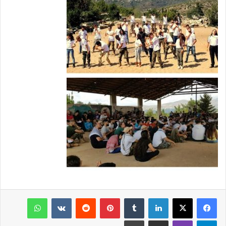
فيسبوك
‫X
لينكدإن
‏Tumblr
بينتيريست
‏Reddit
‏VKontakte
واتساب
تيلقرام
ڤايبر
مشاركة عبر البريد
طباعة