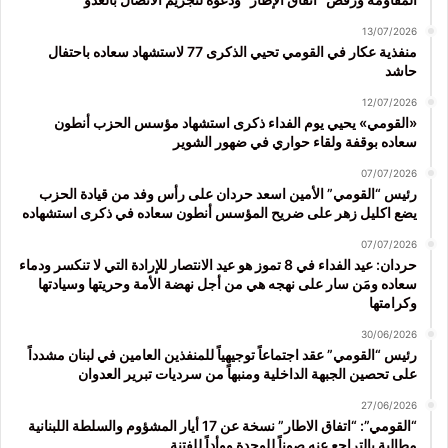
13/07/2026
منفذية عكار في القومي تحيي الذكرى 77 لاستشهاد سعاده باحتفال
حاشد
12/07/2026
«القومي» يحيي يوم الفداء ذكرى استشهاد مؤسس الحزب أنطون
سعاده بوقفة ولقاء حواري في ضهور الشوير
07/07/2026
رئيس “القومي” الأمين اسعد حردان على رأس وفد من قيادة الحزب
يضع اكليل زهر على ضريح المؤسس أنطون سعاده في ذكرى استشهاده
07/07/2026
حردان: عيد الفداء في 8 تموز هو عيد الانتصار للإرادة التي لا تنكسر ودماء
سعاده ومَن سار على نهجه هي من أجل نهضة الأمة وحريتها وسيادتها
وكرامتها
30/06/2026
رئيس “القومي” عقد اجتماعاً توجيهياً للمنفذين العامين في لبنان مشدداً
على تحصين الجبهة الداخلية ومنبهاً من سرديات تبرير العدوان
27/06/2026
“القومي”: “اتفاق الاطار” نسخة عن 17 أيار المشؤوم والسلطة اللبنانية
مطالبة بالتراجع عنه صوناً للوحدة ووأداً للفتنة