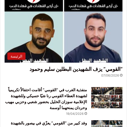
الرئيسة
“القومي” يزف الشهيدين البطلين سليم وحمود
07/06/2026
منفذية الغرب في “القومي” أقامت احتفالاً تكريمياً
لشهيدة العطاء القومي رنا شيّا حسيكي وللشهيدة
الإعلامية سوزان الخليل بحضور شعبي وحزبي مهيب
وحردان يمنحهما أوسمة
19/04/2026
وفد كبير من “القومي” يعزّي في بيصور بالشهيدة