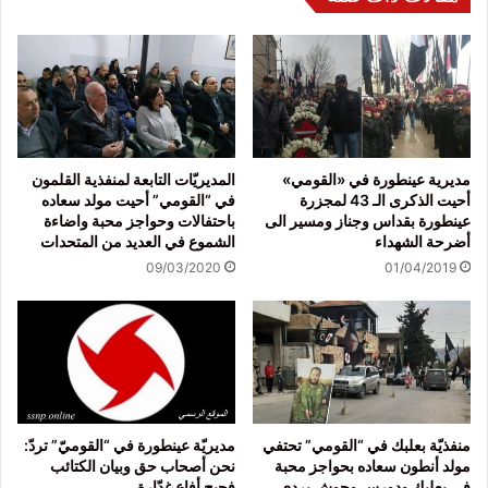
مديرية عينطورة في «القومي»
المديريّات التابعة لمنفذية القلمون
أحيت الذكرى الـ 43 لمجزرة
في “القومي” أحيت مولد سعاده
عينطورة بقداس وجناز ومسير الى
باحتفالات وحواجز محبة واضاءة
أضرحة الشهداء
الشموع في العديد من المتحدات
09/03/2020
01/04/2019
منفذيّة بعلبك في “القومي” تحتفي
مديريّة عينطورة في “القوميّ” تردّ:
مولد أنطون سعاده بحواجز محبة
نحن أصحاب حق وبيان الكتائب
في بعلبك ودورس وحوش بردى
فحيح أفاعٍ غدّارة..