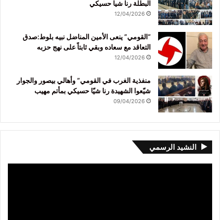
البطلة رنا شيا حسيكي
12/04/2026
“القومي” ينعى الأمين المناضل نبيه بلوط:صدق
التعاقد مع سعاده وبقي ثابتاً على نهج حزبه
12/04/2026
منفذية الغرب في القومي” وأهالي بيصور والجوار
شيّعوا الشهيدة رنا شيّا حسيكي بمأتم مهيب
09/04/2026
النشيد الرسمي
مشغل
الفيديو