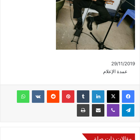
29/11/2019
عمدة الإعلام
فيسبوك
‫X
لينكدإن
‏Tumblr
بينتيريست
‏Reddit
‏VKontakte
واتساب
تيلقرام
ڤايبر
مشاركة عبر البريد
طباعة
مقالات ذات صلة