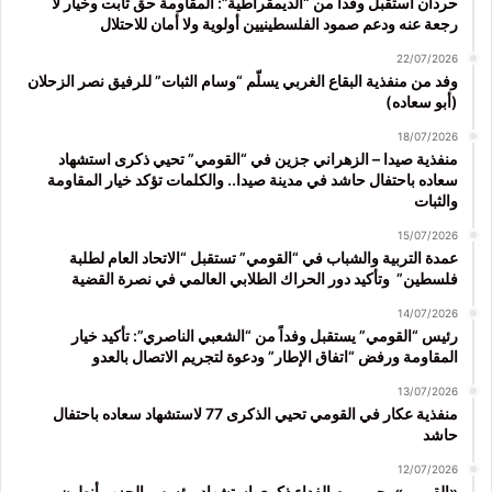
حردان استقبل وفداً من “الديمقراطية”: المقاومة حق ثابت وخيار لا
رجعة عنه ودعم صمود الفلسطينيين أولوية ولا أمان للاحتلال
22/07/2026
وفد من منفذية البقاع الغربي يسلّم “وسام الثبات” للرفيق نصر الزحلان
(أبو سعاده)
18/07/2026
منفذية صيدا – الزهراني جزين في “القومي” تحيي ذكرى استشهاد
سعاده باحتفال حاشد في مدينة صيدا.. والكلمات تؤكد خيار المقاومة
والثبات
15/07/2026
عمدة التربية والشباب في “القومي” تستقبل “الاتحاد العام لطلبة
فلسطين” وتأكيد دور الحراك الطلابي العالمي في نصرة القضية
14/07/2026
رئيس “القومي” يستقبل وفداً من “الشعبي الناصري”: تأكيد خيار
المقاومة ورفض “اتفاق الإطار” ودعوة لتجريم الاتصال بالعدو
13/07/2026
منفذية عكار في القومي تحيي الذكرى 77 لاستشهاد سعاده باحتفال
حاشد
12/07/2026
«القومي» يحيي يوم الفداء ذكرى استشهاد مؤسس الحزب أنطون