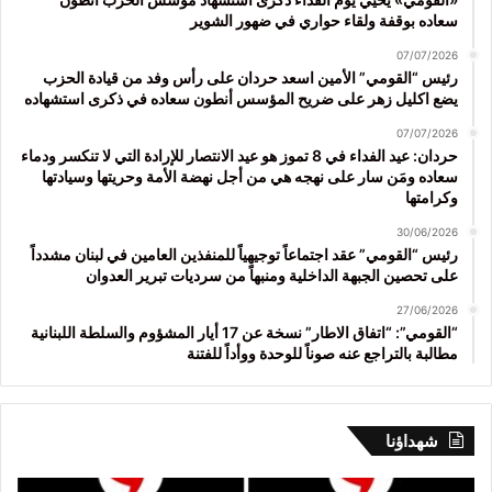
سعاده بوقفة ولقاء حواري في ضهور الشوير
07/07/2026
رئيس “القومي” الأمين اسعد حردان على رأس وفد من قيادة الحزب
يضع اكليل زهر على ضريح المؤسس أنطون سعاده في ذكرى استشهاده
07/07/2026
حردان: عيد الفداء في 8 تموز هو عيد الانتصار للإرادة التي لا تنكسر ودماء
سعاده ومَن سار على نهجه هي من أجل نهضة الأمة وحريتها وسيادتها
وكرامتها
30/06/2026
رئيس “القومي” عقد اجتماعاً توجيهياً للمنفذين العامين في لبنان مشدداً
على تحصين الجبهة الداخلية ومنبهاً من سرديات تبرير العدوان
27/06/2026
“القومي”: “اتفاق الاطار” نسخة عن 17 أيار المشؤوم والسلطة اللبنانية
مطالبة بالتراجع عنه صوناً للوحدة ووأداً للفتنة
شهداؤنا