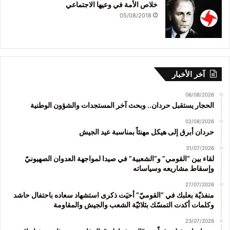
خلاص الأمة في وعيها الاجتماعي
05/08/2018
آخر الأخبار
06/08/2026
الحجار يستقبل حردان.. وبحث آخر المستجدات والشؤون الوطنية
02/08/2026
حردان أبرق إلى هيكل مهنئاً بمناسبة عيد الجيش
31/07/2026
لقاء بين “القومي” و”الشعبية” في صيدا لمواجهة العدوان الصهيونيّ
وإسقاط مشاريعه وسياساته
27/07/2026
منفذيّة بعلبك في “القوميّ” أحيَت ذكرى استشهاد سعاده باحتفال حاشد
وكلمات أكدت التمسّك بثلاثيّة الشعب والجيش والمقاومة
23/07/2026