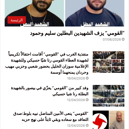
الرئيسة
“القومي” يزف الشهيدين البطلين سليم وحمود
07/06/2026
منفذية الغرب في “القومي” أقامت احتفالاً تكريمياً
لشهيدة العطاء القومي رنا شيّا حسيكي وللشهيدة
الإعلامية سوزان الخليل بحضور شعبي وحزبي مهيب
وحردان يمنحهما أوسمة
19/04/2026
وفد كبير من “القومي” يعزّي في بيصور بالشهيدة
البطلة رنا شيا حسيكي
12/04/2026
“القومي” ينعى الأمين المناضل نبيه بلوط:صدق
التعاقد مع سعاده وبقي ثابتاً على نهج حزبه
12/04/2026