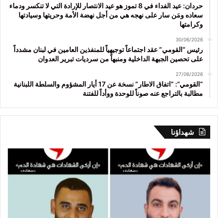
حردان: عيد الفداء في 8 تموز هو عيد الانتصار للإرادة التي لا تنكسر ودماء
سعاده ومَن سار على نهجه هي من أجل نهضة الأمة وحريتها وسيادتها
وكرامتها
30/06/2026
رئيس “القومي” عقد اجتماعاً توجيهياً للمنفذين العامين في لبنان مشدداً
على تحصين الجبهة الداخلية ومنبهاً من سرديات تبرير العدوان
27/06/2026
“القومي”: “اتفاق الاطار” نسخة عن 17 أيار المشؤوم والسلطة اللبنانية
مطالبة بالتراجع عنه صوناً للوحدة ووأداً للفتنة
شهداؤنا