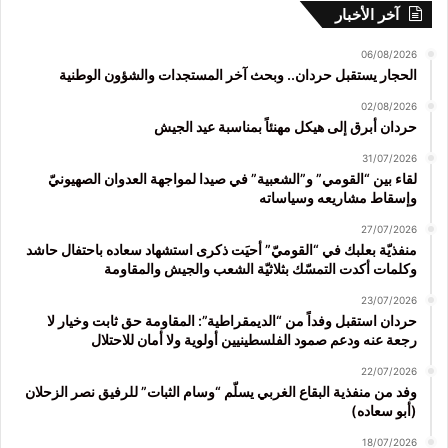
آخر الأخبار
06/08/2026
الحجار يستقبل حردان.. وبحث آخر المستجدات والشؤون الوطنية
02/08/2026
حردان أبرق إلى هيكل مهنئاً بمناسبة عيد الجيش
31/07/2026
لقاء بين “القومي” و”الشعبية” في صيدا لمواجهة العدوان الصهيونيّ
وإسقاط مشاريعه وسياساته
27/07/2026
منفذيّة بعلبك في “القوميّ” أحيَت ذكرى استشهاد سعاده باحتفال حاشد
وكلمات أكدت التمسّك بثلاثيّة الشعب والجيش والمقاومة
23/07/2026
حردان استقبل وفداً من “الديمقراطية”: المقاومة حق ثابت وخيار لا
رجعة عنه ودعم صمود الفلسطينيين أولوية ولا أمان للاحتلال
22/07/2026
وفد من منفذية البقاع الغربي يسلّم “وسام الثبات” للرفيق نصر الزحلان
(أبو سعاده)
18/07/2026