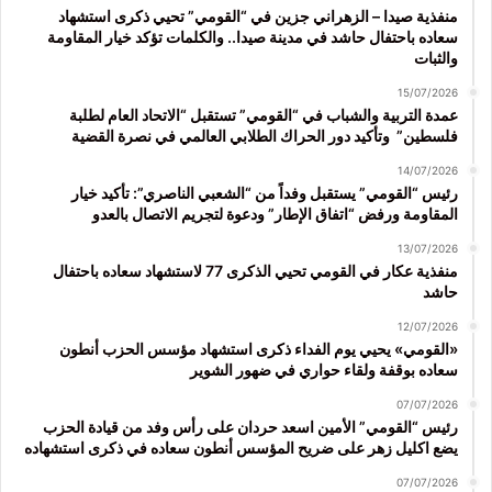
منفذية صيدا – الزهراني جزين في “القومي” تحيي ذكرى استشهاد
سعاده باحتفال حاشد في مدينة صيدا.. والكلمات تؤكد خيار المقاومة
والثبات
15/07/2026
عمدة التربية والشباب في “القومي” تستقبل “الاتحاد العام لطلبة
فلسطين” وتأكيد دور الحراك الطلابي العالمي في نصرة القضية
14/07/2026
رئيس “القومي” يستقبل وفداً من “الشعبي الناصري”: تأكيد خيار
المقاومة ورفض “اتفاق الإطار” ودعوة لتجريم الاتصال بالعدو
13/07/2026
منفذية عكار في القومي تحيي الذكرى 77 لاستشهاد سعاده باحتفال
حاشد
12/07/2026
«القومي» يحيي يوم الفداء ذكرى استشهاد مؤسس الحزب أنطون
سعاده بوقفة ولقاء حواري في ضهور الشوير
07/07/2026
رئيس “القومي” الأمين اسعد حردان على رأس وفد من قيادة الحزب
يضع اكليل زهر على ضريح المؤسس أنطون سعاده في ذكرى استشهاده
07/07/2026