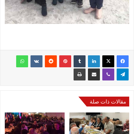
فيسبوك
‫X
لينكدإن
‏Tumblr
بينتيريست
‏Reddit
‏VKontakte
واتساب
تيلقرام
ڤايبر
مشاركة عبر البريد
طباعة
مقالات ذات صلة