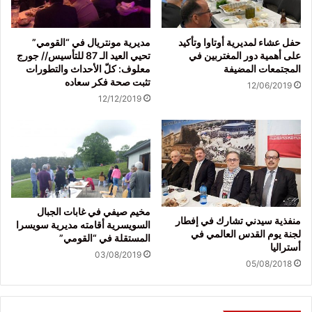
حفل عشاء لمديرية أوتاوا وتأكيد
مديرية مونتريال في “القومي”
على أهمية دور المغتربين في
تحيي العيد الـ 87 للتأسيس// جورج
المجتمعات المضيفة
معلوف: كلّ الأحداث والتطورات
تثبت صحة فكر سعاده
12/06/2019
12/12/2019
مخيم صيفي في غابات الجبال
منفذية سيدني تشارك في إفطار
السويسرية أقامته مديرية سويسرا
لجنة يوم القدس العالمي في
المستقلة في “القومي”
أستراليا
03/08/2019
05/08/2018