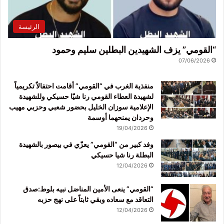
الرئيسة
“القومي” يزف الشهيدين البطلين سليم وحمود
07/06/2026
منفذية الغرب في “القومي” أقامت احتفالاً تكريمياً
لشهيدة العطاء القومي رنا شيّا حسيكي وللشهيدة
الإعلامية سوزان الخليل بحضور شعبي وحزبي مهيب
وحردان يمنحهما أوسمة
19/04/2026
وفد كبير من “القومي” يعزّي في بيصور بالشهيدة
البطلة رنا شيا حسيكي
12/04/2026
“القومي” ينعى الأمين المناضل نبيه بلوط:صدق
التعاقد مع سعاده وبقي ثابتاً على نهج حزبه
12/04/2026