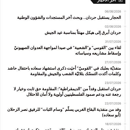
06/08/2026
الحجار يستقبل حردان.. وبحث آخر المستجدات والشؤون الوطنية
02/08/2026
حردان أبرق إلى هيكل مهنئاً بمناسبة عيد الجيش
31/07/2026
لقاء بين “القومي” و”الشعبية” في صيدا لمواجهة العدوان الصهيونيّ
وإسقاط مشاريعه وسياساته
27/07/2026
منفذيّة بعلبك في “القوميّ” أحيَت ذكرى استشهاد سعاده باحتفال حاشد
وكلمات أكدت التمسّك بثلاثيّة الشعب والجيش والمقاومة
23/07/2026
حردان استقبل وفداً من “الديمقراطية”: المقاومة حق ثابت وخيار لا
رجعة عنه ودعم صمود الفلسطينيين أولوية ولا أمان للاحتلال
22/07/2026
وفد من منفذية البقاع الغربي يسلّم “وسام الثبات” للرفيق نصر الزحلان
(أبو سعاده)
18/07/2026
منفذية صيدا – الزهراني جزين في “القومي” تحيي ذكرى استشهاد