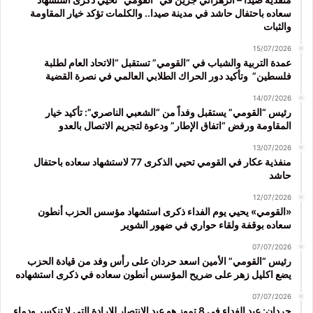
سعاده باحتفال حاشد في مدينة صيدا.. والكلمات تؤكد خيار المقاومة
والثبات
15/07/2026
عمدة التربية والشباب في “القومي” تستقبل “الاتحاد العام لطلبة
فلسطين” وتأكيد دور الحراك الطلابي العالمي في نصرة القضية
14/07/2026
رئيس “القومي” يستقبل وفداً من “الشعبي الناصري”: تأكيد خيار
المقاومة ورفض “اتفاق الإطار” ودعوة لتجريم الاتصال بالعدو
13/07/2026
منفذية عكار في القومي تحيي الذكرى 77 لاستشهاد سعاده باحتفال
حاشد
12/07/2026
«القومي» يحيي يوم الفداء ذكرى استشهاد مؤسس الحزب أنطون
سعاده بوقفة ولقاء حواري في ضهور الشوير
07/07/2026
رئيس “القومي” الأمين اسعد حردان على رأس وفد من قيادة الحزب
يضع اكليل زهر على ضريح المؤسس أنطون سعاده في ذكرى استشهاده
07/07/2026
حردان: عيد الفداء في 8 تموز هو عيد الانتصار للإرادة التي لا تنكسر ودماء