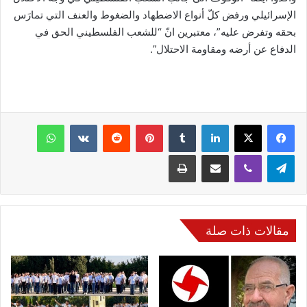
الإسرائيلي ورفض كلّ أنواع الاضطهاد والضغوط والعنف التي تمارَس
بحقه وتفرض عليه”، معتبرين انّ “للشعب الفلسطيني الحق في
الدفاع عن أرضه ومقاومة الاحتلال”.
فيسبوك
‫X
لينكدإن
‏Tumblr
بينتيريست
‏Reddit
‏VKontakte
واتساب
تيلقرام
ڤايبر
مشاركة عبر البريد
طباعة
مقالات ذات صلة