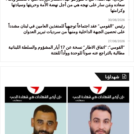
سعاده ومَن سار على نهجه هي من أجل نهضة الأمة وحريتها وسيادتها
وكرامتها
30/06/2026
رئيس “القومي” عقد اجتماعاً توجيهياً للمنفذين العامين في لبنان مشدداً
على تحصين الجبهة الداخلية ومنبهاً من سرديات تبرير العدوان
27/06/2026
“القومي”: “اتفاق الاطار” نسخة عن 17 أيار المشؤوم والسلطة اللبنانية
مطالبة بالتراجع عنه صوناً للوحدة ووأداً للفتنة
شهداؤنا