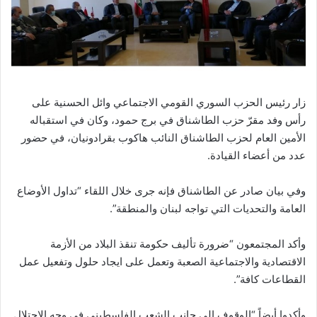
زار رئيس الحزب السوري القومي الاجتماعي وائل الحسنية على
رأس وفد مقرّ حزب الطاشناق في برج حمود، وكان في استقباله
الأمين العام لحزب الطاشناق النائب هاكوب بقرادونيان، في حضور
عدد من أعضاء القيادة.
وفي بيان صادر عن الطاشناق فإنه جرى خلال اللقاء “تداول الأوضاع
العامة والتحديات التي تواجه لبنان والمنطقة”.
وأكد المجتمعون “ضرورة تأليف حكومة تنقذ البلاد من الأزمة
الاقتصادية والاجتماعية الصعبة وتعمل على ايجاد حلول وتفعيل عمل
القطاعات كافة”.
وأكدوا أيضاً “الوقوف الى جانب الشعب الفلسطيني في وجه الاحتلال