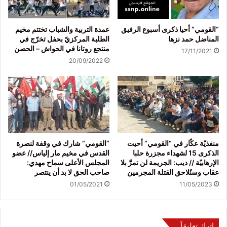
“القومي” أحيا ذكرى أسبوع الرفيق
عمدة التربية والشباب تختتم مخيم
المناضل حمد نزها
الطلبة المركزيّ بحفل تخرّج في
منتجع روتانا في الحواش – الحصن
17/11/2021
20/09/2022
منفذيّة عكّار في “القومي” أحيت
“القومي” شارك في وقفة لنصرة
الذكرى 15 لشهداء مجزرة حلبا
القدس في مخيم مار إلياس// عضو
الإرهابيّة // ديب: الجريمة لن تمرَّ بلا
المجلس الأعلى سماح مهدي:
عقاب وسنُلاحق القتلة المجرمين
صاحب الحق لا بد أن ينتصر
01/05/2021
11/05/2023
اترك تعليقاً