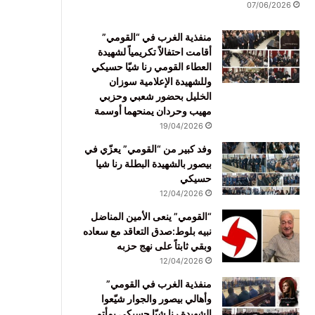
07/06/2026
منفذية الغرب في “القومي”
أقامت احتفالاً تكريمياً لشهيدة
العطاء القومي رنا شيّا حسيكي
وللشهيدة الإعلامية سوزان
الخليل بحضور شعبي وحزبي
مهيب وحردان يمنحهما أوسمة
19/04/2026
وفد كبير من “القومي” يعزّي في
بيصور بالشهيدة البطلة رنا شيا
حسيكي
12/04/2026
“القومي” ينعى الأمين المناضل
نبيه بلوط:صدق التعاقد مع سعاده
وبقي ثابتاً على نهج حزبه
12/04/2026
منفذية الغرب في القومي”
وأهالي بيصور والجوار شيّعوا
الشهيدة رنا شيّا حسيكي بمأتم