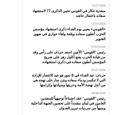
13/07/2026
منفذية عكار في القومي تحيي الذكرى 77 لاستشهاد
سعاده باحتفال حاشد
12/07/2026
«القومي» يحيي يوم الفداء ذكرى استشهاد مؤسس
الحزب أنطون سعاده بوقفة ولقاء حواري في ضهور
الشوير
07/07/2026
رئيس “القومي” الأمين اسعد حردان على رأس وفد
من قيادة الحزب يضع اكليل زهر على ضريح
المؤسس أنطون سعاده في ذكرى استشهاده
07/07/2026
حردان: عيد الفداء في 8 تموز هو عيد الانتصار للإرادة
التي لا تنكسر ودماء سعاده ومَن سار على نهجه هي
من أجل نهضة الأمة وحريتها وسيادتها وكرامتها
30/06/2026
رئيس “القومي” عقد اجتماعاً توجيهياً للمنفذين
العامين في لبنان مشدداً على تحصين الجبهة الداخلية
ومنبهاً من سرديات تبرير العدوان