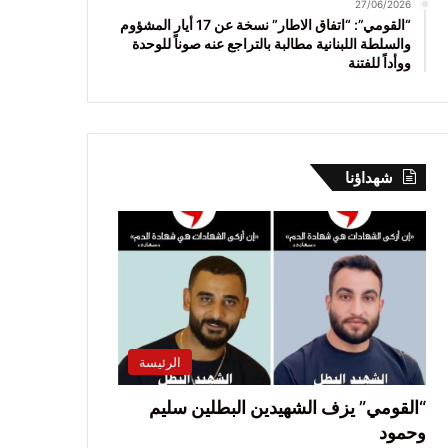
27/06/2026
“القومي”: “اتفاق الاطار” نسخة عن 17 أيار المشؤوم
والسلطة اللبنانية مطالبة بالتراجع عنه صوناً للوحدة
ووأداً للفتنة
شهداؤنا
الرئيسة
“القومي” يزف الشهيدين البطلين سليم
وحمود