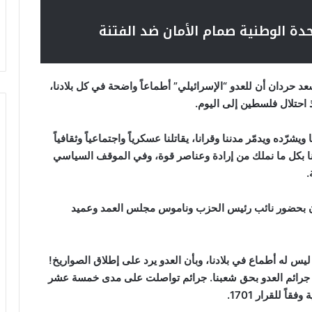
حدة الوطنية صمام الأمان ضد الفتنة
 حردان أن للعدو “الإسرائيلي” أطماعاً واضحة في كل بلادنا،
 احتلال فلسطين إلى اليوم.
يشرّده ويدمّر مدننا وقرانا، يقاتلنا عسكرياً واجتماعياً وثقافياً
ضنا بكل ما نملك من إرادة وعناصر قوة، وفي الموقف السياسي
.
نان بحضور نائب رئيس الحزب وناموس مجلس العمد وعميد
يس له أطماع في بلادنا، وبأن العدو يرد على إطلاق الصواريخ!
ى جرائم العدو بحق شعبنا. جرائم تواصلت على مدى خمسة عشر
ً للقرار 1701.