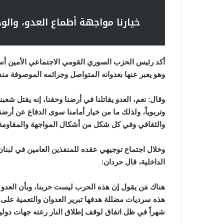
خيارنا مواجهة أطماع العدو، والو
أكد رئيس الحزب السوري القومي الاجتماعي الأمين أسعد
وهو يعبر عنها بعدوانه المتواصل وجرائمه الموصوفة منذ
وقال: نعم، العدو يقاتلنا في أرضنا وحقنا، إنه يقتل شعبنا و
وتربوياً، ولذلك ما من خيار أمامنا سوى الدفاع عن أر
والثقافي وفي كل شكل من أشكال المواجهة والمقاومة
وخلال اجتماع توجيهي عقده للمنفذين العامين في لب
الداخلية، قال حردان:
هناك مَن يقول إن هذه الحرب ليست حربنا، وبأن العدو ل
هذه سرديات مضللة هدفها تبرير العدوان والتعمية عل
شهراً في ظل اتفاق لوقف إطلاق النار رعته جهات دولية وفقا