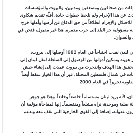
طرقات من صحافيين ومسعفين ومدنيين، والبيوت والمؤسسات
تحدث عن هذا الإجرام ولم نلحظ خطوات جادة، أقلّه تقديم شكاوى
احتلال والإجرام انطلاقاً من حق الدفاع عن أرضها وأهلها خرج
مة مسؤولية جر البلد إلى حرب مدمرة. هذا غير مقبول، فنحن في
والعدوان.
وأشار حردان إلى أن “إسرائيل” بذريعة مقتل سفيرها في لندن نفذت اجتياحاً في العام 1982 أوصلها إلى بيروت،
يير هويته وتمكين أدواتها من الوصول إلى السلطة لنقل لبنان إلى
تحقيق هذا الهدف واندحرت من بيروت عمدت إلى إنشاء جيش
ت في شمال فلسطين المحتلة، غير أن هذا الخيار سقط أيضاً
تحريراً في العام 2000.
، لأنه يريد لبنان مستسلماً خاضعاً وخانعاً. وهذا هو جوهر
ة صلبة وموحدة، نراه مشلعاً ومنقسماً.. إنها لمفاجأة مؤلمة أن
رّرون عدوانه، إضافة إلى القوى الخارجية التي تقف معه وتدعم