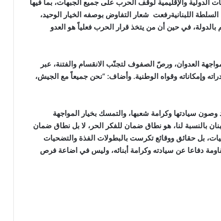
 الدولية والإقليمية لوقف الحرب على جميع الجبهات، بما فيها
ف السلطة اللبنانيةرفعت شعار التفاوض بوصفه الخيار الوحيد،
لدولة، في حين أن من يتخذ قرار الحرب فعلياً هو العدو
اجهة العدوان، ورصّ الصفوف لتجنّب الانقسام والفتنة، عبر
اته وإمكاناته وقواه الوطنية. وأضاف: “نحن جميعاً مع الجيش،
اد وصون سيادتها وكرامة شعبها، والتمسك بخيار المواجهة
ن بالنسبة لنا، هو نطاق ضمان للفكر الحر، لا بل نطاق ضمان
منيات، بل حقائق ووقائع تكرست بالبطولات الفذة والتضحيات
قاومة دفاعا عن سيادته وكرامة أبنائه، وليس في اضاعة فرص