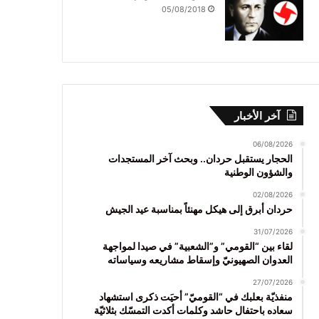
05/08/2018
آخر الأخبار
06/08/2026
الحجار يستقبل حردان.. وبحث آخر المستجدات
والشؤون الوطنية
02/08/2026
حردان أبرق إلى هيكل مهنئاً بمناسبة عيد الجيش
31/07/2026
لقاء بين “القومي” و”الشعبية” في صيدا لمواجهة
العدوان الصهيونيّ وإسقاط مشاريعه وسياساته
27/07/2026
منفذيّة بعلبك في “القوميّ” أحيَت ذكرى استشهاد
سعاده باحتفال حاشد وكلمات أكدت التمسّك بثلاثيّة