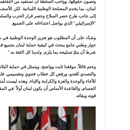
وتصون حقوقها، وواجب السلطة أن تستفيد من التفاهمات
لبنان، بما يخدم المصلحة الوطنية اللبنانية. لكن للأس
إلى جانب طرح حصر السلاح وحصر قرار الحرب والسلم با
“الإسرائيلي” الذي يواصل اعتداءاته على الجميع.
وشدّد على أن المطلوب هو تعزيز الوحدة الوطنية في مو
حوار وطني جامع يبحث في كيفية حماية لبنان بجميع قدر
شرط أن يتمّ تسليحه بما يلزم، ولدينا كل الثقة به.”
وختم قائلاً: موقفنا ثابت وواضح، ويتمثل في حماية البل
والتصدي للعدو، ورفض كل خطاب فتنوي وتقسيمي. فلبنا
للأخاء والوحدة والعزة والكرامة والإباء، وهذه ليست أ
الجسام، والقاعدة الأساس أن يكون لبنان أولاً في الم
قوته وبقائه.