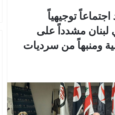
تماعاً توجيهياً
 لبنان مشدداً على
ية ومنبهاً من سرديات