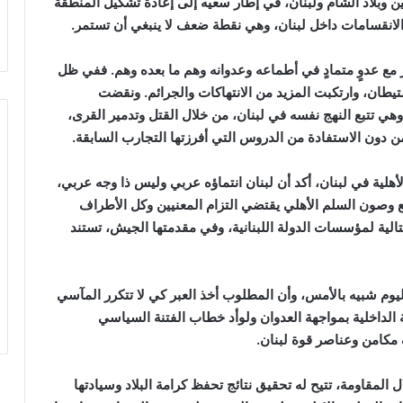
وبلاد الشام ولبنان، في إطار سعيه إلى إعادة تشكيل المنطقة
 الانقسامات داخل لبنان، وهي نقطة ضعف لا ينبغي أن تستمر.
هار مع عدوٍ متمادٍ في أطماعه وعدوانه وهم ما بعده وهم. ففي ظل
يطان، وارتكبت المزيد من الانتهاكات والجرائم. ونقضت
 وهي تتبع النهج نفسه في لبنان، من خلال القتل وتدمير القرى،
ن دون الاستفادة من الدروس التي أفرزتها التجارب السابقة.
هلية في لبنان، أكد أن لبنان انتماؤه عربي وليس ذا وجه عربي،
قع وصون السلم الأهلي يقتضي التزام المعنيين وكل الأطراف
تالية لمؤسسات الدولة اللبنانية، وفي مقدمتها الجيش، تستند
اليوم شبيه بالأمس، وأن المطلوب أخذ العبر كي لا تتكرر المآسي
 الداخلية بمواجهة العدوان ولوأد خطاب الفتنة السياسي
مكامن وعناصر قوة لبنان.
 المقاومة، تتيح له تحقيق نتائج تحفظ كرامة البلاد وسيادتها