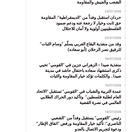
الشعب والجيش والمقاومة
23/07/2026
حردان استقبل وفداً من “الديمقراطية”: المقاومة
حق ثابت وخيار لا رجعة عنه ودعم صمود
الفلسطينيين أولوية ولا أمان للاحتلال
22/07/2026
وفد من منفذية البقاع الغربي يسلّم “وسام الثبات”
للرفيق نصر الزحلان (أبو سعاده)
18/07/2026
منفذية صيدا – الزهراني جزين في “القومي” تحيي
ذكرى استشهاد سعاده باحتفال حاشد في مدينة
صيدا.. والكلمات تؤكد خيار المقاومة والثبات
15/07/2026
عمدة التربية والشباب في “القومي” تستقبل “الاتحاد
العام لطلبة فلسطين” وتأكيد دور الحراك الطلابي
العالمي في نصرة القضية
14/07/2026
رئيس “القومي” يستقبل وفداً من “الشعبي
الناصري”: تأكيد خيار المقاومة ورفض “اتفاق الإطار”
ودعوة لتجريم الاتصال بالعدو