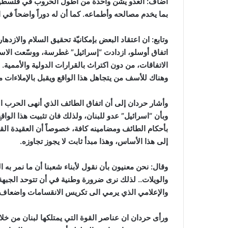
اضاف: العدو يشّن واحدة من أطول الحروب في فلسطين 
بما يخدم مصالحه وأطماعه. كما أن له دوراً واضحاً في
وتابع: ان اعتقاد البعض بإمكانيّة تحقيق السلام والازد
اتفاق أوسلو، ازدادت “إسرائيل” غطرسة، ووسّعت الاست
الاتفاقات، من دون اكتراث بالقرارات الدولية والأممية.
وهناك للأسف من يتجاهل هذا الواقع ويقبل بالإملاءات م
وأشار حردان إلى أن اتفاق الطائف الذي أنهى الحرب الأ
وبأن “اسرائيل” عدو للبنان، ولذلك فان تثبيت هذا الوا
بأحكام الطائف ومضامينه كافة، خصوصاً أن العقيدة الق
إلى هذا الأساس، وهذا مبدأ ثابت لا يجوز تجاوزه.
وقال: نحن معنيون بأن نقول لأبناء شعبنا أن ما نمر به 
والويلات.. لذلك نرى ضرورة وطنية في أن تتوحد الجبهة
والإعلامي الذي يرمي الى تكريس الانقسامات واضعاف 
ورأى حردان ان عناصر القوة التي يمتلكها لبنان من خلال